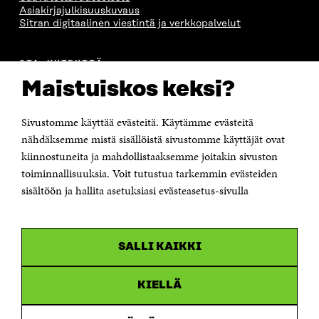
Asiakirjajulkisuuskuvaus
Sitran digitaalinen viestintä ja verkkopalvelut
OTA YHTEYTTÄ
Suomen itsenäisyyden juhlarahasto Sitra
Maistuiskos keksi?
Itämerenkatu 11-13, PL 160,
00181 Helsinki
Sivustomme käyttää evästeitä. Käytämme evästeitä
Puhelin +358 294 618 991
Sähköpostiosoite
nähdäksemme mistä sisällöistä sivustomme käyttäjät ovat
etunimi.sukunimi@sitra.fi tai sitra@sitra.fi
kiinnostuneita ja mahdollistaaksemme joitakin sivuston
Saapumisohjeet
toiminnallisuuksia. Voit tutustua tarkemmin evästeiden
sisältöön ja hallita asetuksiasi evästeasetus-sivulla
Y-tunnus 0202132-3
OLEMME NÄISSÄ SOMEISSA
SALLI KAIKKI
Facebook
Avautuu
uudessa
Linkedin
ikkunassa
KIELLÄ
Avautuu
uudessa
Youtube
ikkunassa
Avautuu