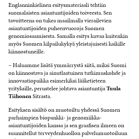
Englanninkielinen esitysmateriaali tehtiin
suomalaisten asiantuntijoiden toiveesta. Sen
tavoitteena on tukea maailmalla vierailevien
asiantuntijoiden puheenvuoroja Suomen
genomiosaamisesta. Samalla esitys kuvaa kuitenkin
myös Suomen kilpailukykyä yleistajuisesti kaikille
kiinnostuneille.
– Haluamme lisätä ymmärrystä siitä, miksi Suomi
on kiinnostava ja ainutlaatuinen tutkimuskohde ja
innovaatiopaikka esimerkiksi lääketieteen
yrityksille, perustelee johtava asiantuntija
Tuula
Tiihonen
Sitrasta.
Esityksen sisältö on muotoiltu yhdessä Suomen
parhaimpien biopankki- ja genomiikka-
asiantuntijoiden kanssa ja sen graafisen ilmeen on
suunnitellut terveydenhuollon palvelumuotoiluun