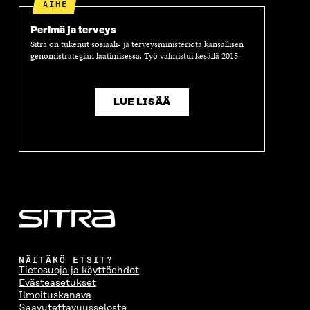
AIHE
Perimä ja terveys
Sitra on tukenut sosiaali- ja terveysministeriötä kansallisen
genomistrategian laatimisessa. Työ valmistui kesällä 2015.
LUE LISÄÄ
NÄITÄKÖ ETSIT?
Tietosuoja ja käyttöehdot
Evästeasetukset
Ilmoituskanava
Saavutettavuusseloste