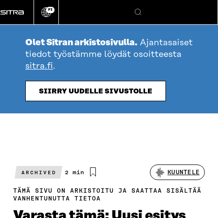
Siirry
FI
suoraan
Vaihda
Hae
sivuston
sisältöön
kieli
Olet Sitran arkistosivulla.
Ajantasaiset
tiedot työstämme löydät osoitteesta
sitra.fi
.
SIIRRY UUDELLE SIVUSTOLLE
Arvioitu
2 min
KUUNTELE
ARCHIVED
lukuaika
TÄMÄ SIVU ON ARKISTOITU JA SAATTAA SISÄLTÄÄ
VANHENTUNUTTA TIETOA
Varasta tämä: Uusi esitys