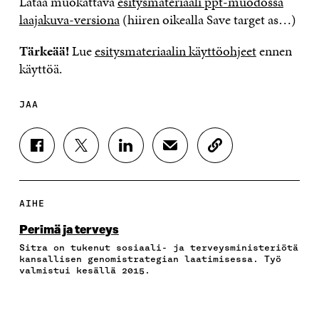
Lataa muokattava
esitysmateriaali ppt-muodossa
laajakuva-versiona
(hiiren oikealla Save target as…)
Tärkeää!
Lue
esitysmateriaalin käyttöohjeet
ennen
käyttöä.
JAA
J
J
J
J
K
A
A
A
A
O
A
A
A
A
P
F
T
L
S
I
A
W
I
Ä
O
AIHE
C
I
N
H
I
E
T
K
K
A
Perimä ja terveys
B
T
E
Ö
R
Sitra on tukenut sosiaali- ja terveysministeriötä
O
E
D
P
T
kansallisen genomistrategian laatimisessa. Työ
O
R
I
O
I
valmistui kesällä 2015.
K
I
N
S
K
I
S
I
T
K
S
S
S
I
E
S
Ä
S
L
L