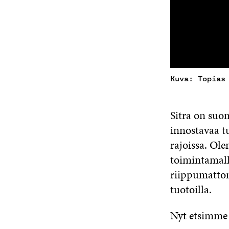
Kuva: Topias
Sitra on suo
innostavaa t
rajoissa. Ol
toimintamall
riippumatto
tuotoilla.
Nyt etsimme 