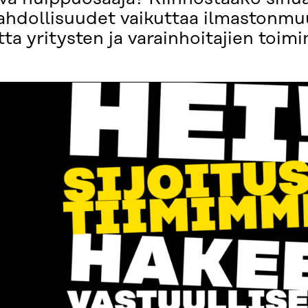
 mahdollisuudet vaikuttaa ilmastonmu
ta yritysten ja varainhoitajien toimi