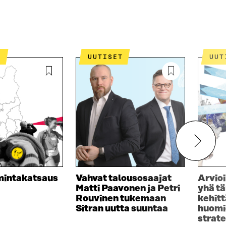
S
UUTISET
UU
imintakatsaus
Vahvat talousosaajat
Arvioi
Matti Paavonen ja Petri
yhä t
Rouvinen tukemaan
kehit
Sitran uutta suuntaa
huomi
strat