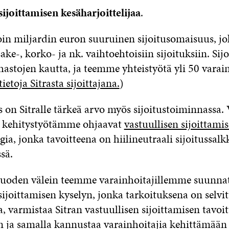
sijoittamisen kesäharjoittelijaa
.
noin miljardin euron suuruinen sijoitusomaisuus, j
ake-, korko- ja nk. vaihtoehtoisiin sijoituksiin. Sij
hastojen kautta, ja teemme yhteistyötä yli 50 varai
tietoja Sitrasta sijoittajana.
)
 on Sitralle tärkeä arvo myös sijoitustoiminnassa. 
n kehitystyötämme ohjaavat
vastuullisen sijoittami
gia, jonka tavoitteena on hiilineutraali sijoitussal
sä.
oden välein teemme varainhoitajillemme suunna
sijoittamisen kyselyn, jonka tarkoituksena on selvit
, varmistaa Sitran vastuullisen sijoittamisen tavoi
 ja samalla kannustaa varainhoitajia kehittämää