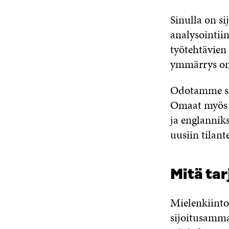
Sinulla on si
analysointii
työtehtävien 
ymmärrys on
Odotamme sin
Omaat myös h
ja englanniks
uusiin tilant
Mitä ta
Mielenkiinto
sijoitusamma