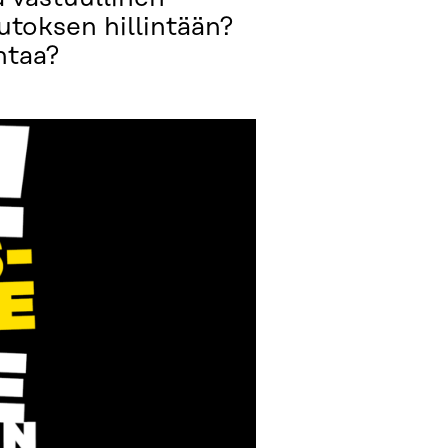
utoksen hillintään?
ntaa?