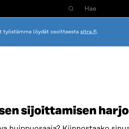
ot työstämme löydät osoitteesta
sitra.fi
.
n sijoittamisen harjoi
eva huippuosaaja? Kiinnostaako sinua