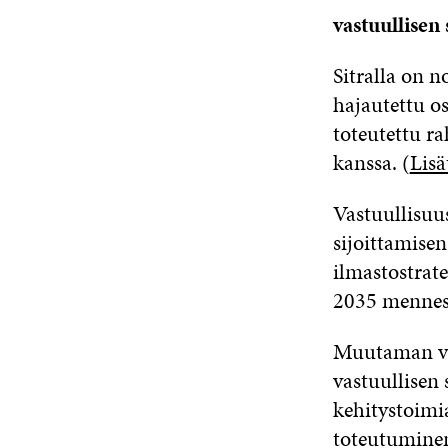
vastuullisen 
Sitralla on 
hajautettu os
toteutettu ra
kanssa. (
Lisä
Vastuullisuus
sijoittamise
ilmastostrate
2035 mennes
Muutaman vu
vastuullisen 
kehitystoimia
toteutuminen