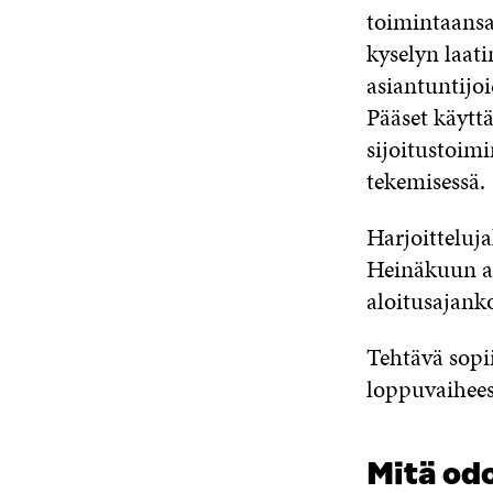
toimintaansa.
kyselyn laati
asiantuntijoi
Pääset käytt
sijoitustoimi
tekemisessä.
Harjoitteluj
Heinäkuun a
aloitusajank
Tehtävä sopi
loppuvaiheess
Mitä od