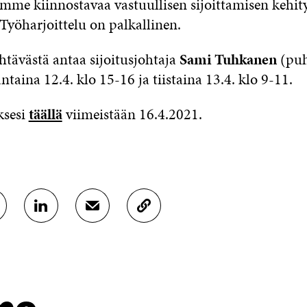
mme kiinnostavaa vastuullisen sijoittamisen kehity
Työharjoittelu on palkallinen.
ehtävästä antaa sijoitusjohtaja
Sami Tuhkanen
(puh
aina 12.4. klo 15-16 ja tiistaina 13.4. klo 9-11.
ksesi
täällä
viimeistään 16.4.2021.
J
J
K
A
A
O
A
A
P
L
S
I
I
Ä
O
N
H
I
K
K
A