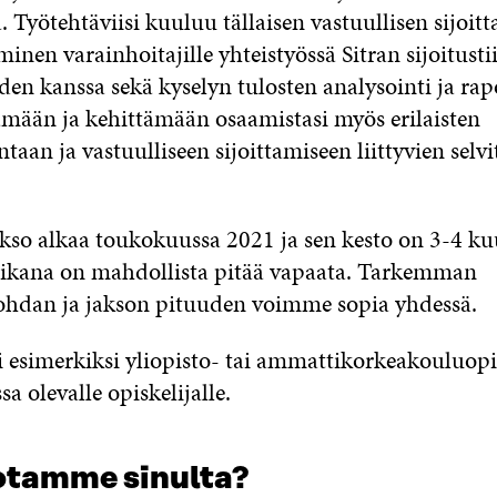
 Työtehtäviisi kuuluu tällaisen vastuullisen sijoit
minen varainhoitajille yhteistyössä Sitran sijoitust
den kanssa sekä kyselyn tulosten analysointi ja rap
ämään ja kehittämään osaamistasi myös erilaisten
ntaan ja vastuulliseen sijoittamiseen liittyvien selvi
akso alkaa toukokuussa 2021 ja sen kesto on 3-4 ku
ikana on mahdollista pitää vapaata. Tarkemman
ohdan ja jakson pituuden voimme sopia yhdessä.
i esimerkiksi yliopisto- tai ammattikorkeakouluop
a olevalle opiskelijalle.
otamme sinulta?