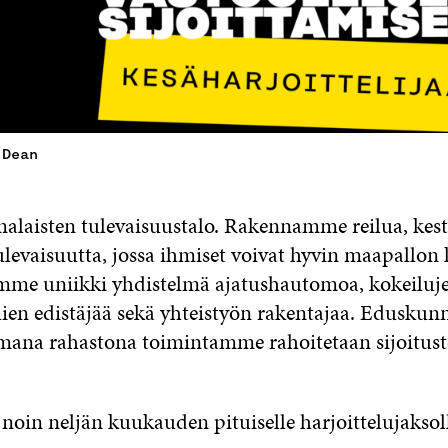
 Dean
malaisten tulevaisuustalo. Rakennamme reilua, kest
ulevaisuutta, jossa ihmiset voivat hyvin maapallon
emme uniikki yhdistelmä ajatushautomoa, kokeiluje
ien edistäjää sekä yhteistyön rakentajaa. Eduskun
mana rahastona toimintamme rahoitetaan sijoitu
noin neljän kuukauden pituiselle harjoittelujaksol