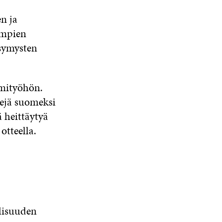
en ja
empien
ysymysten
imityöhön.
tejä suomeksi
ä heittäytyä
otteella.
lisuuden