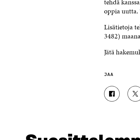
tehdä kanssa
oppia uutta. 
Lisätietoja t
3482) maanant
Jätä hakemu
JAA
J
J
A
A
A
A
F
T
A
W
C
I
E
T