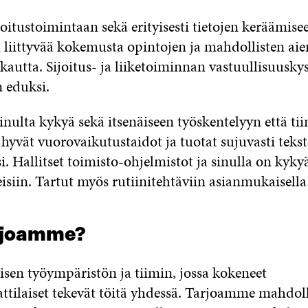
joitustoimintaan sekä erityisesti tietojen keräämise
n liittyvää kokemusta opintojen ja mahdollisten ai
kautta. Sijoitus- ja liiketoiminnan vastuullisuusk
 eduksi.
ulta kykyä sekä itsenäiseen työskentelyyn että ti
yvät vuorovaikutustaidot ja tuotat sujuvasti teks
i. Hallitset toimisto-ohjelmistot ja sinulla on kyky
eisiin. Tartut myös rutiinitehtäviin asianmukaisella 
rjoamme?
isen työympäristön ja tiimin, jossa kokeneet
ttilaiset tekevät töitä yhdessä. Tarjoamme mahdol