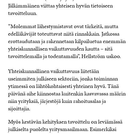
Jälkimmäinen viittaa yhteisen hyvän tietoiseen
tavoitteluun.
”Molemmat lähestymistavat ovat tärkeitä, mutta
edelläkävijät toteuttavat niitä rinnakkain. Jatkossa
erottaudutaan ja rakennetaan kilpailuetua enemmän
yhteiskunnallisen vaikuttavuuden kautta – sitä
tavoittelemalla ja todentamalla”, Hellström uskoo.
Yhteiskunnallinen vaikuttavuus liitetään
useimmiten julkiseen sektoriin, jonka toiminnan
ytimessä on lähtökohtaisesti yhteinen hyvä. Tänä
päivänä aihe kiinnostaa kuitenkin kasvavassa määrin
niin yrityksiä, järjestöjä kuin rahoitusalaa ja
sijoittajia.
Myös kestävän kehityksen tavoittelu on leviämässä
julkiselta puolelta yritysmaailmaan. Esimerkiksi