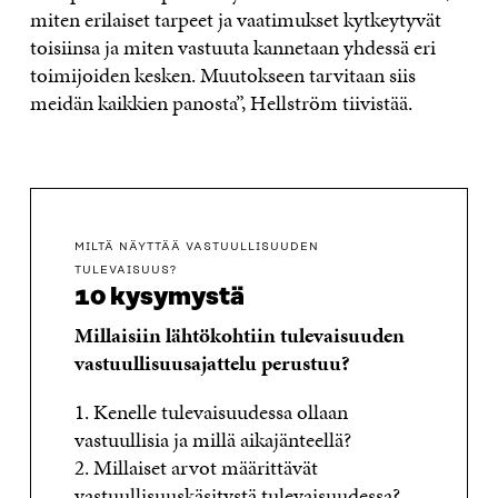
miten erilaiset tarpeet ja vaatimukset kytkeytyvät
toisiinsa ja miten vastuuta kannetaan yhdessä eri
toimijoiden kesken. Muutokseen tarvitaan siis
meidän kaikkien panosta”, Hellström tiivistää.
MILTÄ NÄYTTÄÄ VASTUULLISUUDEN
TULEVAISUUS?
10 kysymystä
Millaisiin lähtökohtiin tulevaisuuden
vastuullisuusajattelu perustuu?
1. Kenelle tulevaisuudessa ollaan
vastuullisia ja millä aikajänteellä?
2. Millaiset arvot määrittävät
vastuullisuuskäsitystä tulevaisuudessa?