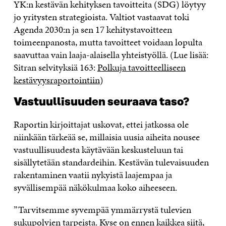
YK:n kestävän kehityksen tavoitteita (SDG) löytyy
jo yritysten strategioista. Valtiot vastaavat toki
Agenda 2030:n ja sen 17 kehitystavoitteen
toimeenpanosta, mutta tavoitteet voidaan lopulta
saavuttaa vain laaja-alaisella yhteistyöllä. (Lue lisää:
Sitran selvityksiä 163:
Polkuja tavoitteelliseen
kestävyysraportointiin
)
Vastuullisuuden seuraava taso?
Raportin kirjoittajat uskovat, ettei jatkossa ole
niinkään tärkeää se, millaisia uusia aiheita nousee
vastuullisuudesta käytävään keskusteluun tai
sisällytetään standardeihin. Kestävän tulevaisuuden
rakentaminen vaatii nykyistä laajempaa ja
syvällisempää näkökulmaa koko aiheeseen.
”Tarvitsemme syvempää ymmärrystä tulevien
sukupolvien tarpeista. Kyse on ennen kaikkea siitä,