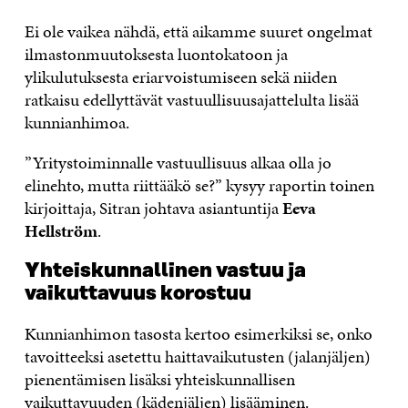
Ei ole vaikea nähdä, että aikamme suuret ongelmat
ilmastonmuutoksesta luontokatoon ja
ylikulutuksesta eriarvoistumiseen sekä niiden
ratkaisu edellyttävät vastuullisuusajattelulta lisää
kunnianhimoa.
”Yritystoiminnalle vastuullisuus alkaa olla jo
elinehto, mutta riittääkö se?” kysyy raportin toinen
kirjoittaja, Sitran johtava asiantuntija
Eeva
Hellström
.
Yhteiskunnallinen vastuu ja
vaikuttavuus korostuu
Kunnianhimon tasosta kertoo esimerkiksi se, onko
tavoitteeksi asetettu haittavaikutusten (jalanjäljen)
pienentämisen lisäksi yhteiskunnallisen
vaikuttavuuden (kädenjäljen) lisääminen.