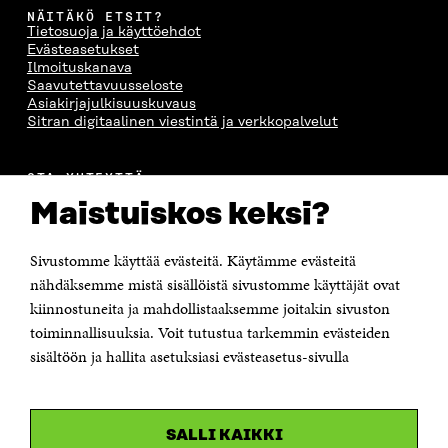
NÄITÄKÖ ETSIT?
Tietosuoja ja käyttöehdot
Evästeasetukset
Ilmoituskanava
Saavutettavuusseloste
Asiakirjajulkisuuskuvaus
Sitran digitaalinen viestintä ja verkkopalvelut
OTA YHTEYTTÄ
Suomen itsenäisyyden juhlarahasto Sitra
Maistuiskos keksi?
Itämerenkatu 11-13, PL 160,
00181 Helsinki
Sivustomme käyttää evästeitä. Käytämme evästeitä
Puhelin +358 294 618 991
Sähköpostiosoite
nähdäksemme mistä sisällöistä sivustomme käyttäjät ovat
etunimi.sukunimi@sitra.fi tai sitra@sitra.fi
kiinnostuneita ja mahdollistaaksemme joitakin sivuston
toiminnallisuuksia. Voit tutustua tarkemmin evästeiden
Saapumisohjeet
sisältöön ja hallita asetuksiasi evästeasetus-sivulla
Y-tunnus 0202132-3
OLEMME NÄISSÄ SOMEISSA
SALLI KAIKKI
Facebook