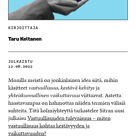
KIRJOITTAJA
Taru Keltanen
JULKAISTU
12.08.2022
Monilla meistä on jonkinlainen idea siitä, mihin
käsitteet
vastuullisuus
,
kestävä kehitys
ja
yhteiskunnallinen vaikuttavuus
viittaavat. Astetta
haastavampaa on hahmottaa näiden termien välisiä
suhteita. Tätä kolmiyhteyttä tarkastelee Sitran uusi
julkaisu
Vastuullisuuden tulevaisuus – miten
vastuullisuus kohtaa kestävyyden ja
vaikuttavuuden?