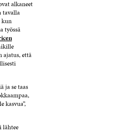
ovat alkaneet
 tavalla
, kun
a työssä
ricen
ikille
 ajatus, että
isesti
ä ja se taas
hokkaampaa,
le kasvua”,
 lähtee