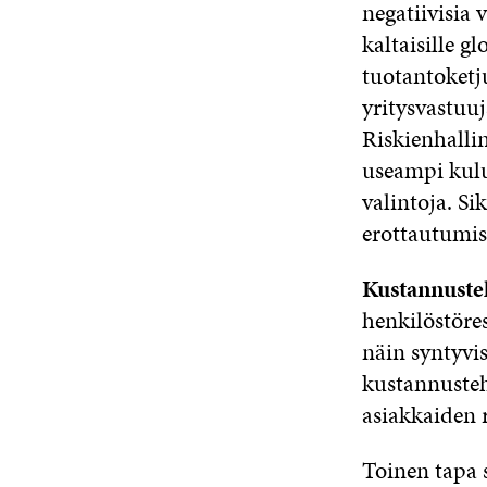
negatiivisia
kaltaisille g
tuotantoketju
yritysvastuuj
Riskienhalli
useampi kulut
valintoja. Si
erottautumis
Kustannuste
henkilöstöre
näin syntyvi
kustannusteh
asiakkaiden 
Toinen tapa 