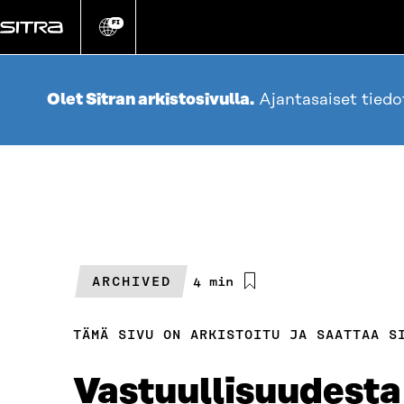
Siirry
suoraan
FI
Vaihda
sivuston
sisältöön
kieli
Olet Sitran arkistosivulla.
Ajantasaiset tied
ARCHIVED
Arvioitu
4 min
lukuaika
TÄMÄ SIVU ON ARKISTOITU JA SAATTAA S
Vastuullisuudesta 