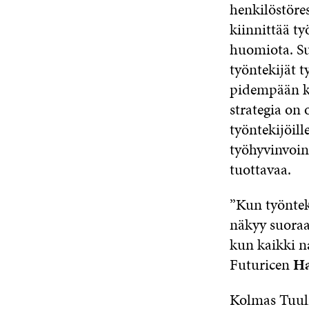
henkilöstöres
kiinnittää ty
huomiota. Su
työntekijät 
pidempään ku
strategia on 
työntekijöill
työhyvinvoin
tuottavaa.
”Kun työnteki
näkyy suora
kun kaikki na
Futuricen
Ha
Kolmas Tuuli