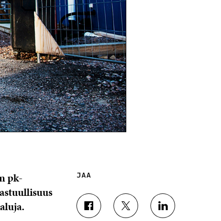
en pk-
JAA
astuullisuus
aluja.
J
J
J
A
A
A