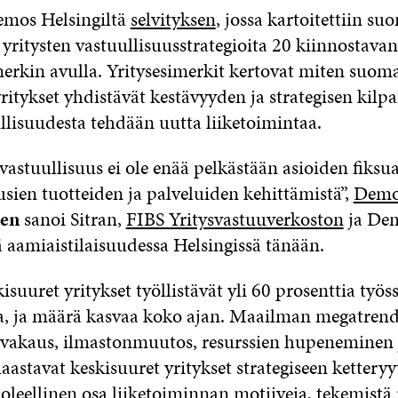
Demos Helsingiltä
selvityksen
, jossa kartoitettiin su
yritysten vastuullisuusstrategioita 20 kiinnostavan
merkin avulla. Yritysesimerkit kertovat miten suoma
ritykset yhdistävät kestävyyden ja strategisen kilp
llisuudesta tehdään uutta liiketoimintaa.
vastuullisuus ei ole enää pelkästään asioiden fiksu
sien tuotteiden ja palveluiden kehittämistä”,
Demo
nen
sanoi Sitran,
FIBS Yritysvastuuverkoston
ja De
ä aamiaistilaisuudessa Helsingissä tänään.
kisuuret yritykset työllistävät yli 60 prosenttia työs
a, ja määrä kasvaa koko ajan. Maailman megatrend
vakaus, ilmastonmuutos, resurssien hupeneminen 
aastavat keskisuuret yritykset strategiseen ketteryy
oleellinen osa liiketoiminnan motiiveja, tekemistä j