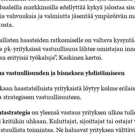
aaleilla markkinoilla edellyttää kykyä jalostaa sis
ia vahvuuksia ja valmiutta jäsentää ympäröivän 
osta.
llisten haasteiden ratkomiselle on valtava kysyntä
 pk-yrityksissä vastuullisuus lähtee omistajan inn
n erityisiä työkaluja”, Kaskinen kertoi.
 vastuullisuuden ja bisneksen yhdistämiseen
an haastatelluista yrityksistä löytyy kolme erilais
 strategiseen vastuullisuuteen.
ntastrategia
on yleensä vastaus yrityksen ulkoa tull
i kritiikin uhkaan. Kuluttajat, sijoittajat tai ostajat
astuullista toimintaa. Ne haluavat yrityksen välttäv