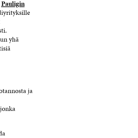
a
Pauligin
iyrityksille
t
ti.
kun yhä
isiä
otannosta ja
 jonka
da