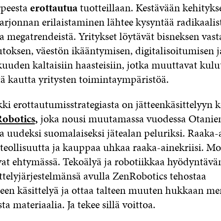
rpeesta
erottautua
tuotteillaan. Kestävään kehityks
arjonnan erilaistaminen lähtee kysyntää radikaalis
 megatrendeistä. Yritykset löytävät bisneksen vas
oksen, väestön ikääntymisen, digitalisoitumisen j
uuden kaltaisiin haasteisiin, jotka muuttavat kulu
itä kautta yritysten toimintaympäristöä.
ki erottautumisstrategiasta on jätteenkäsittelyyn k
obotics
,
joka nousi muutamassa vuodessa Otani
a uudeksi suomalaiseksi jätealan peluriksi. Raaka-
 teollisuutta ja kauppaa uhkaa raaka-ainekriisi. Mo
vat ehtymässä. Tekoälyä ja robotiikkaa hyödyntävä
ittelyjärjestelmänsä avulla ZenRobotics tehostaa
tteen käsittelyä ja ottaa talteen muuten hukkaan m
ta materiaalia. Ja tekee sillä voittoa.