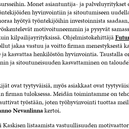
ursseihin. Monet asiantuntija- ja palveluyritykset 
öntekijöiden hyvinvointiin ja sitoutumiseen uudella
oraa hyötyä työntekijöihin investoinnista saadaan
työskentelevät motivoituneemmin ja pysyvät samass
in kilpailijayrityksissä. Ohjelmistokehittäjä
Futu
ollut jakaa vastuu ja voitto firman menestyksestä ka
e ja kasvattaa henkilöstön hyvinvointia. Taustalla on
nin ja sitoutuneisuuden kasvattaminen on taloudell
jät ovat tyytyväisiä, myös asiakkaat ovat tyytyväisi
an firman tuloksessa. Meidän toimintamme on te
uttivat työstään, joten työhyvinvointi tuottaa meil
nno Nevanlinna
kertoi.
 Kaskisen listaamista vastuullisuuden motivaattori