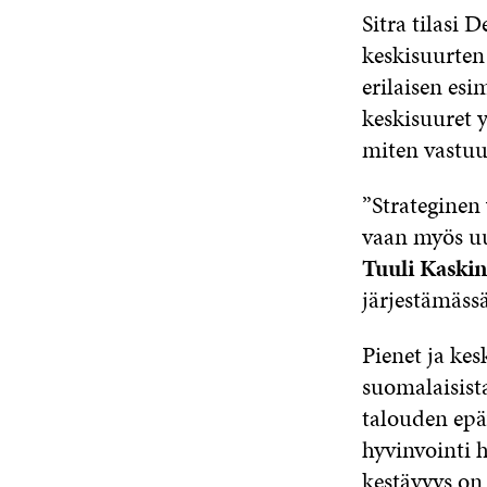
Sitra tilasi 
keskisuurten 
erilaisen esi
keskisuuret y
miten vastuu
”Strateginen 
vaan myös uu
Tuuli Kaski
järjestämäss
Pienet ja kes
suomalaisist
talouden epä
hyvinvointi h
kestävyys on 