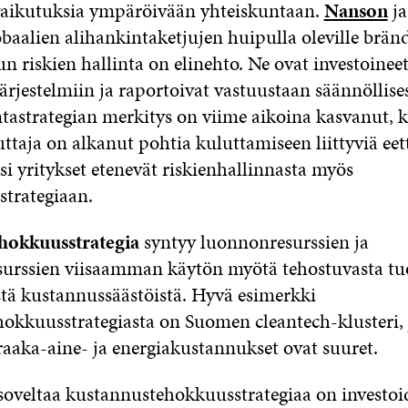
 vaikutuksia ympäröivään yhteiskuntaan.
Nanson
j
lobaalien alihankintaketjujen huipulla oleville bränd
n riskien hallinta on elinehto. Ne ovat investoinee
ärjestelmiin ja raportoivat vastuustaan säännöllises
ntastrategian merkitys on viime aikoina kasvanut, 
taja on alkanut pohtia kuluttamiseen liittyviä eett
ksi yritykset etenevät riskienhallinnasta myös
strategiaan.
hokkuusstrategia
syntyy luonnonresurssien ja
surssien viisaamman käytön myötä tehostuvasta tu
stä kustannussäästöistä. Hyvä esimerkki
okkuusstrategiasta on Suomen cleantech-klusteri,
raaka-aine- ja energiakustannukset ovat suuret.
soveltaa kustannustehokkuusstrategiaa on investoi