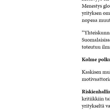
Menestys glob
yrityksen om
nopeaa muut
”Yhteiskunna
Suomalaisissa
toteutuu ilma
Kolme polkua
Kaskisen muka
motivaattoria
Riskienhalli
kritiikkiin ta
yritykseltä v