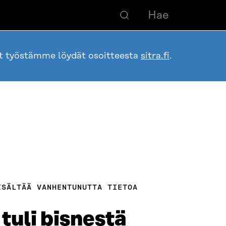
ot työstämme löydät osoitteesta
sitra.fi
.
ISÄLTÄÄ VANHENTUNUTTA TIETOA
tuli bisnestä