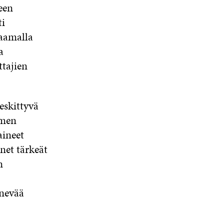
een
ti
taamalla
a
ttajien
eskittyvä
emen
aineet
net tärkeät
n
enevää