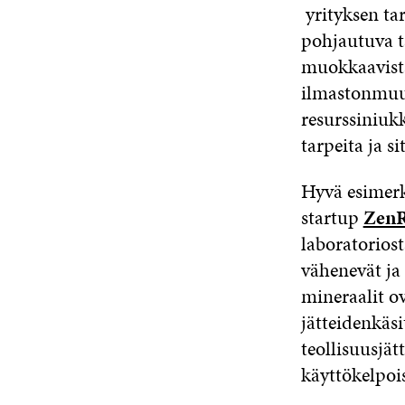
yrityksen ta
pohjautuva t
muokkaavista
ilmastonmuut
resurssiniukk
tarpeita ja s
Hyvä esimerk
startup
ZenR
laboratoriost
vähenevät ja
mineraalit o
jätteidenkäs
teollisuusjä
käyttökelpois