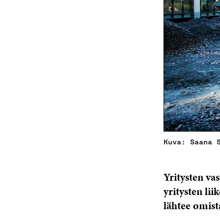
Kuva: Saana 
Yritysten va
yritysten li
lähtee omist