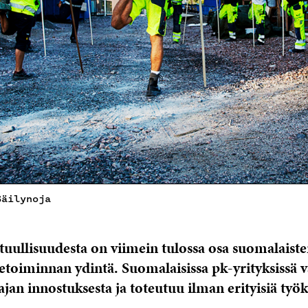
Säilynoja
stuullisuudesta on viimein tulossa osa suomalaist
iketoiminnan ydintä. Suomalaisissa pk-yrityksissä v
ajan innostuksesta ja toteutuu ilman erityisiä työk