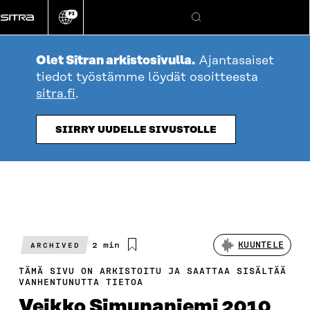
Siirry
FI
suoraan
Vaihda
Hae
sivuston
sisältöön
kieli
Olet Sitran arkistosivulla.
Ajantasaiset
tiedot työstämme löydät osoitteesta
sitra.fi
.
SIIRRY UUDELLE SIVUSTOLLE
Arvioitu
2 min
KUUNTELE
ARCHIVED
lukuaika
TÄMÄ SIVU ON ARKISTOITU JA SAATTAA SISÄLTÄÄ
VANHENTUNUTTA TIETOA
Veikko Simunaniemi 2010