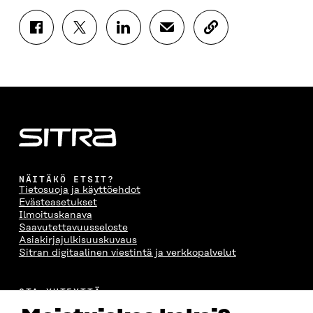
J
J
J
J
K
A
A
A
A
O
A
A
A
A
P
F
T
L
S
I
A
W
I
Ä
O
C
I
N
H
I
E
T
K
K
A
B
T
E
Ö
R
O
E
D
P
T
O
R
I
O
I
K
I
N
S
K
I
S
I
T
K
NÄITÄKÖ ETSIT?
S
S
S
I
E
Tietosuoja ja käyttöehdot
S
Ä
S
L
L
Evästeasetukset
A
A
Ä
L
I
Ilmoituskanava
A
V
A
A
N
Saavutettavuusseloste
V
A
V
A
L
Asiakirjajulkisuuskuvaus
A
U
A
V
I
Sitran digitaalinen viestintä ja verkkopalvelut
U
T
U
A
N
T
U
T
U
K
U
U
U
T
K
OTA YHTEYTTÄ
U
U
U
U
I
Suomen itsenäisyyden juhlarahasto Sitra
U
U
U
U