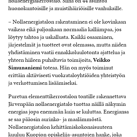
nollaenergiakerrostalo. Siinä on 44 asuntoa
huonokuntoisille ja muistihäiriöisille vanhuksille.
– Nollaenergiatalon rakentaminen ei ole kovinkaan
vaikeaa eikä paljonkaan normaalia kalliimpaa, jos
löytyy tahtoa ja uskallusta. Kaikki osaaminen,
järjestelmät ja tuotteet ovat olemassa, mutta niiden
yhdistäminen vaatii ennakkoluulotonta ajattelua ja
yhteen hiileen puhaltavia toimijoita,
Veikko
Simunaniemi
toteaa. Hän on myös toiminut
erittäin aktiivisesti vuokrataloyhtiöiden yhteistyön
ja verkottumisen lisäämiseksi.
Puretun elementtikerrostalon tontille rakennettava
Järvenpään nollaenergiatalo tuottaa näillä näkymin
energiaa jopa enemmän kuin se kuluttaa. Energiansa
se saa pääosin aurinko- ja maalämmöstä.
Nollaenergiatalon kehittämiskokonaisuuteen
kuuluu Kuopion opiskelija-asuntojen hanke, joka