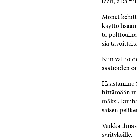
laan, ei­kä tu­
Mo­net ke­hit­
käyt­tö li­sään
ta polt­toai­nei
sia ta­voit­tei­t
Kun val­tioi­de
saa­tioi­den on 
Haas­tam­me
S
hit­tä­mään uu­
mäk­si, kun­han
sai­sen pe­li­ke
Vaik­ka il­mas
sy­ri­tyk­sil­le.