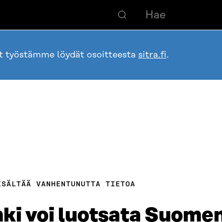
ot työstämme löydät osoitteesta
sitra.fi
.
ISÄLTÄÄ VANHENTUNUTTA TIETOA
ki voi luotsata Suomen 