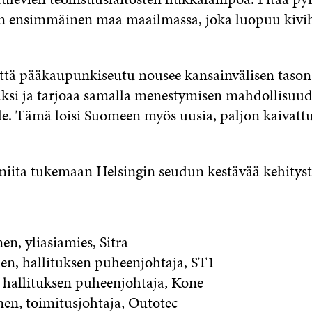
n en­sim­mäi­nen maa maail­mas­sa, jo­ka luo­puu ki­vi­h
­tä pää­kau­pun­ki­seu­tu nou­see kan­sain­vä­li­sen ta­so
­si ja tar­joaa sa­mal­la me­nes­ty­mi­sen mah­dol­li­suu­
sil­le. Tä­mä loi­si Suo­meen myös uu­sia, pal­jon kai­vat­t
i­ta tu­ke­maan Hel­sin­gin seu­dun kes­tä­vää ke­hi­tys­t
­nen,
ylia­sia­mies, Sit­ra
nen,
hal­li­tuk­sen pu­heen­joh­ta­ja, ST1
,
hal­li­tuk­sen pu­heen­joh­ta­ja, Ko­ne
­nen,
toi­mi­tus­joh­ta­ja, Ou­to­tec