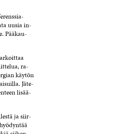
fe­rens­sia­
a­ta uu­sia in­
le. Pää­kau­
ar­koit­taa
it­te­lua, ra­
er­gian käy­tön
i­suil­la. Jä­te-
en­teen li­sää­
les­tä ja siir­
 hyö­dyn­tää
­kiä sii­hen,