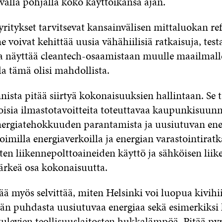
väl­lä poh­jal­la ko­ko käyt­tö­ikän­sä ajan.
ri­tyk­set tar­vit­se­vat kan­sain­vä­li­sen mit­ta­luo­kan re­
 voi­vat ke­hit­tää uu­sia vä­hä­hii­li­siä rat­kai­su­ja, tes­t
 ja näyt­tää clean­tech-osaa­mis­taan muul­le maail­mal­
la tä­mä oli­si mah­dol­lis­ta.
nis­ta pi­tää siir­tyä ko­ko­nai­suuk­sien hal­lin­taan. Se t
­sia il­mas­to­ta­voit­tei­ta to­teut­ta­vaa kau­pun­ki­suun­n
er­gia­te­hok­kuu­den pa­ran­ta­mis­ta ja uu­siu­tu­van en
oi­mil­la ener­gia­ver­koil­la ja ener­gian va­ras­toin­ti­rat­ka
ten lii­ken­ne­polt­to­ai­nei­den käyt­tö ja säh­köi­sen lii­k
r­keä osa ko­ko­nai­suut­ta.
ää myös sel­vit­tää, mi­ten Hel­sin­ki voi luo­pua ki­vi­hii­
än puh­das­ta uu­siu­tu­vaa ener­giaa se­kä esi­mer­kik­si
tu­le­vien teol­li­suus­lai­tos­ten huk­ka­läm­pöä. Pi­tää pyr