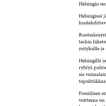
Hel­sin­gin seu
Hel­sin­gis­sä 
huo­leh­dit­ta­v
Ruot­sa­lais­yr
tec­hin lii­ke­
yri­tyk­sil­le 
Hel­sin­gil­lä
ja
ryh­tyä puh­taa
sia voi­ma­lain
to­po­li­tiik­ka
Fos­sii­li­sen 
voit­tee­na on 