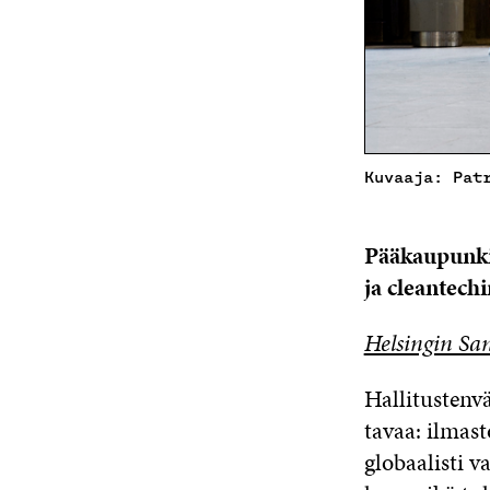
Kuvaaja: Pat
Pää­kau­pun­ki
ja clean­tec­hin
Helsingin Sa
Hal­li­tus­ten­vä
ta­vaa: il­mas­
glo­baa­lis­ti v