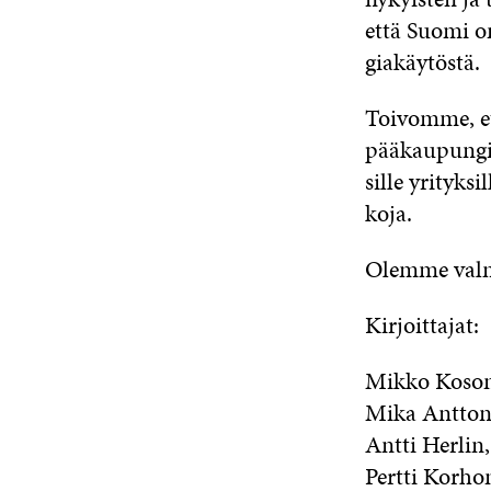
et­tä Suo­mi o
gia­käy­tös­tä.
Toi­vom­me, et
pää­kau­pun­gik
sil­le yri­tyk­
ko­ja.
Olem­me val­mi
Kirjoittajat:
Mik­ko Ko­so
Mi­ka Ant­to­
Ant­ti Her­lin
Pert­ti Kor­ho