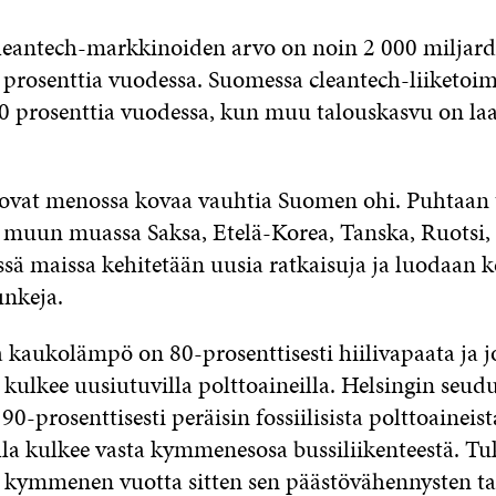
clean­tech-mark­ki­noi­den ar­vo on noin 2
000 mil­jar­d
pro­sent­tia vuo­des­sa. Suo­mes­sa clean­tech-lii­ke­toi­
 pro­sent­tia vuo­des­sa, kun muu ta­lous­kas­vu on laa
vat me­nos­sa ko­vaa vauh­tia Suo­men ohi. Puh­taan t
t muun muas­sa Sak­sa, Ete­lä-Ko­rea, Tans­ka, Ruot­si, 
­sä mais­sa ke­hi­te­tään uu­sia rat­kai­su­ja ja luo­daan k
n­ke­ja.
kau­ko­läm­pö on 80-pro­sent­ti­ses­ti hii­li­va­paa­ta ja 
tä kul­kee uu­siu­tu­vil­la polt­toai­neil­la. Hel­sin­gin seu­
-pro­sent­ti­ses­ti pe­räi­sin fos­sii­li­sis­ta polt­to­ai­neis­
l­la kul­kee vas­ta kym­me­nes­osa bus­si­lii­ken­tees­tä. T
es kym­me­nen vuot­ta sit­ten sen pääs­tö­vä­hen­nys­ten t