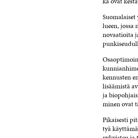
ka ovat kes­tä­
Suo­ma­lai­set y
lueen, jos­sa ne
no­vaa­tioi­ta
pun­ki­seu­dul­
Osa­op­ti­moin­
kun­nian­hi­moi
ken­nus­ten en
li­sää­mis­tä av
ja bio­poh­jais­
mi­nen ovat tä
Pi­kai­ses­ti
pi­t
tyä käyt­tä­mä
ny­kyis­ten ja 