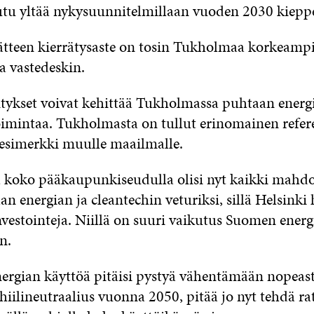
­tu yl­tää ny­ky­suun­ni­tel­mil­laan vuo­den 2030 kiep­pe
jät­teen kier­rä­tys­as­te on to­sin Tuk­hol­maa kor­keam­pi
a vas­te­des­kin.
i­tyk­set voi­vat ke­hit­tää Tuk­hol­mas­sa puh­taan ener­
toi­min­taa. Tuk­hol­mas­ta on tul­lut erin­omai­nen re­fe­re
ja esi­merk­ki muul­le maail­mal­le.
 ko­ko pää­kau­pun­ki­seu­dul­la oli­si nyt kaik­ki mah­dol
n ener­gian ja clean­tec­hin ve­tu­rik­si, sil­lä Hel­sin­ki
­ves­toin­te­ja. Niil­lä on suu­ri vai­ku­tus Suo­men ener­g
an.
ener­gian käyt­töä pi­täi­si pys­tyä vä­hen­tä­mään no­peas
hii­li­neut­raa­lius vuon­na 2050, pi­tää jo nyt teh­dä rat­