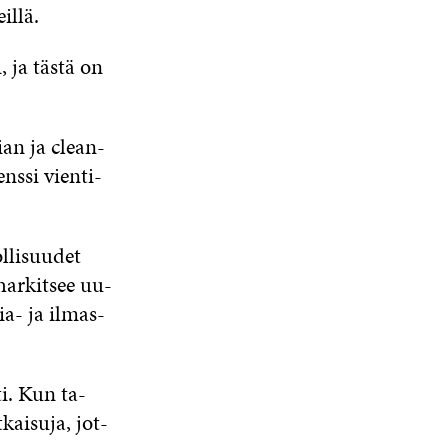
il­lä.
, ja täs­tä on
gian ja clean­
ns­si vien­ti­
­li­suu­det
 har­kit­see uu­
ia- ja il­mas­
­ti. Kun ta­
kai­su­ja, jot­