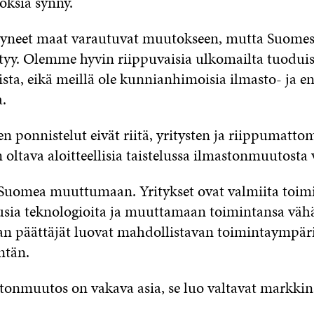
lok­sia syn­ny.
ty­neet maat va­rau­tu­vat muu­tok­seen, mut­ta Suo­mes­sa
­tyy. Olem­me hy­vin riip­pu­vai­sia ul­ko­mail­ta tuo­duis­ta
s­ta, ei­kä meil­lä ole kun­nian­hi­moi­sia il­mas­to- ja ener
a.
n pon­nis­te­lut ei­vät rii­tä, yri­tys­ten ja riip­pu­mat­to­
ol­ta­va aloit­teel­li­sia tais­te­lus­sa il­mas­ton­muu­tos­ta
uo­mea muut­tu­maan. Yri­tyk­set ovat val­mii­ta toi­m
sia tek­no­lo­gioi­ta ja muut­ta­maan toi­min­tan­sa vä­hä­
 päät­tä­jät luo­vat mah­dol­lis­ta­van toi­min­ta­ym­pä­r
n­tän.
­ton­muu­tos on va­ka­va asia, se luo val­ta­vat mark­ki­