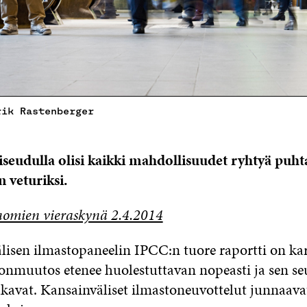
rik Rastenberger
­seu­dul­la oli­si kaik­ki mah­dol­li­suu­det ryh­tyä puh
 ve­tu­rik­si.
nomien vieraskynä 2.4.2014
­li­sen
il­mas­to­pa­nee­lin IPCC:n tuo­re ra­port­ti on ka
ton­muu­tos ete­nee huo­les­tut­ta­van no­peas­ti ja sen s
a­ka­vat. Kan­sain­vä­li­set il­mas­to­neu­vot­te­lut jun­naa­v