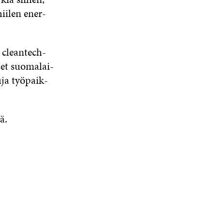
ii­len ener­
n clean­tech-
det suo­ma­lai­
u­ja työ­paik­
ä.