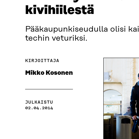
kivihiilestä
Pää­kau­pun­ki­seu­dul­la oli­si k
tec­hin ve­tu­rik­si.
KIRJOITTAJA
Mikko Kosonen
JULKAISTU
02.04.2014