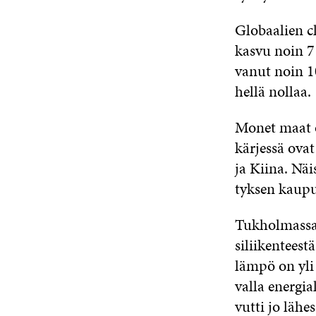
Glo­baa­lien 
kas­vu noin 7 
va­nut noin 10
hel­lä nol­laa.
Mo­net
maat o
kär­jes­sä ova
ja Kii­na. Näis
tyk­sen kau­pu
Tuk­hol­mas­sa 
si­lii­ken­tees­
läm­pö on yli 90
val­la ener­gia
vut­ti jo lä­h