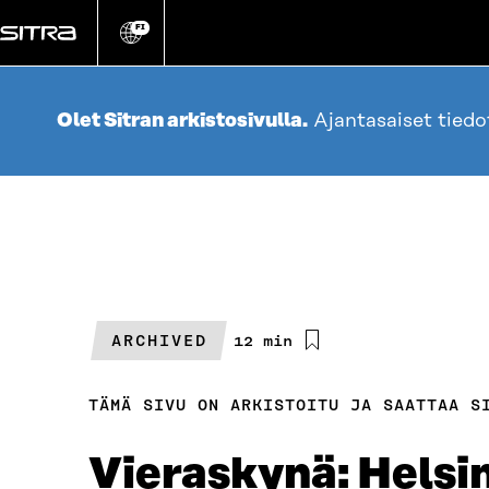
Siirry
suoraan
FI
Vaihda
sivuston
sisältöön
kieli
Olet Sitran arkistosivulla.
Ajantasaiset tied
ARCHIVED
Arvioitu
12 min
lukuaika
TÄMÄ SIVU ON ARKISTOITU JA SAATTAA S
Vieraskynä: Helsin