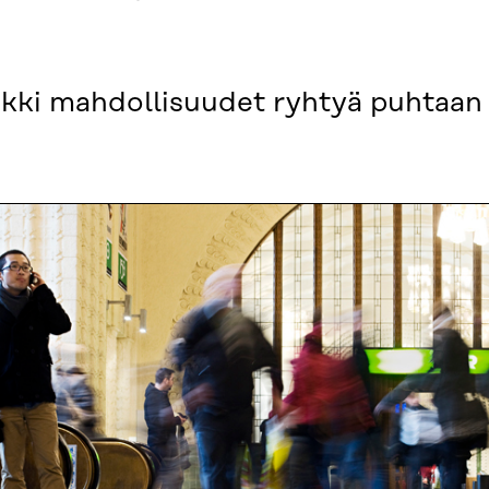
aik­ki mah­dol­li­suu­det ryh­tyä puh­taa