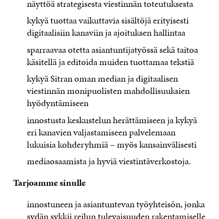
näyttöä strategisesta viestinnän toteutuksesta
kykyä tuottaa vaikuttavia sisältöjä erityisesti
digitaalisiin kanaviin ja ajoituksen hallintaa
sparraavaa otetta asiantuntijatyössä sekä taitoa
käsitellä ja editoida muiden tuottamaa tekstiä
kykyä Sitran oman median ja digitaalisen
viestinnän monipuolisten mahdollisuuksien
hyödyntämiseen
innostusta keskustelun herättämiseen ja kykyä
eri kanavien valjastamiseen palvelemaan
lukuisia kohderyhmiä – myös kansainvälisesti
mediaosaamista ja hyviä viestintäverkostoja.
Tarjoamme sinulle
innostuneen ja asiantuntevan työyhteisön, jonka
sydän sykkii reilun tulevaisuuden rakentamiselle