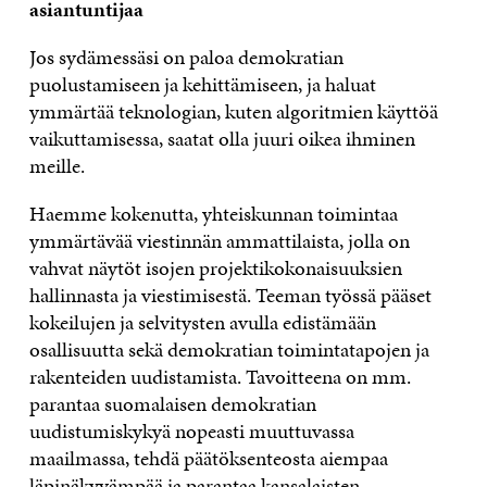
asiantuntijaa
Jos sydämessäsi on paloa demokratian
puolustamiseen ja kehittämiseen, ja haluat
ymmärtää teknologian, kuten algoritmien käyttöä
vaikuttamisessa, saatat olla juuri oikea ihminen
meille.
Haemme kokenutta, yhteiskunnan toimintaa
ymmärtävää viestinnän ammattilaista, jolla on
vahvat näytöt isojen projektikokonaisuuksien
hallinnasta ja viestimisestä. Teeman työssä pääset
kokeilujen ja selvitysten avulla edistämään
osallisuutta sekä demokratian toimintatapojen ja
rakenteiden uudistamista. Tavoitteena on mm.
parantaa suomalaisen demokratian
uudistumiskykyä nopeasti muuttuvassa
maailmassa, tehdä päätöksenteosta aiempaa
läpinäkyvämpää ja parantaa kansalaisten