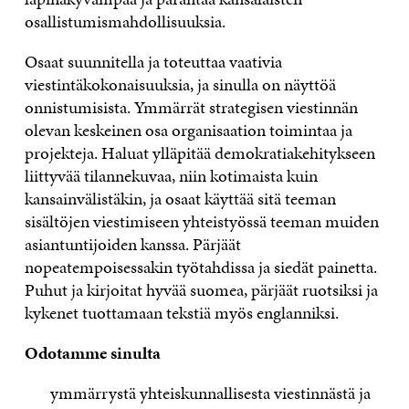
osallistumismahdollisuuksia.
Osaat suunnitella ja toteuttaa vaativia
viestintäkokonaisuuksia, ja sinulla on näyttöä
onnistumisista. Ymmärrät strategisen viestinnän
olevan keskeinen osa organisaation toimintaa ja
projekteja. Haluat ylläpitää demokratiakehitykseen
liittyvää tilannekuvaa, niin kotimaista kuin
kansainvälistäkin, ja osaat käyttää sitä teeman
sisältöjen viestimiseen yhteistyössä teeman muiden
asiantuntijoiden kanssa. Pärjäät
nopeatempoisessakin työtahdissa ja siedät painetta.
Puhut ja kirjoitat hyvää suomea, pärjäät ruotsiksi ja
kykenet tuottamaan tekstiä myös englanniksi.
Odotamme sinulta
ymmärrystä yhteiskunnallisesta viestinnästä ja