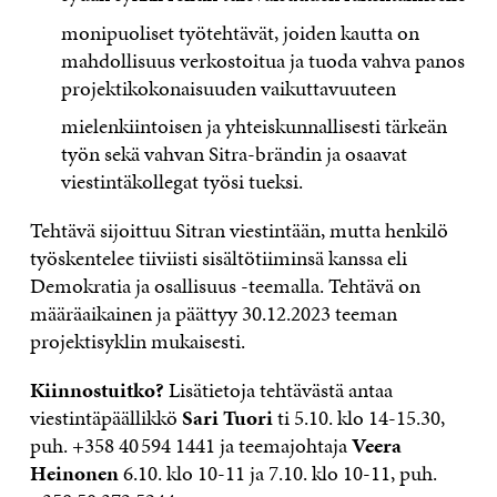
monipuoliset työtehtävät, joiden kautta on
mahdollisuus verkostoitua ja tuoda vahva panos
projektikokonaisuuden vaikuttavuuteen
mielenkiintoisen ja yhteiskunnallisesti tärkeän
työn sekä vahvan Sitra-brändin ja osaavat
viestintäkollegat työsi tueksi.
Tehtävä sijoittuu Sitran viestintään, mutta henkilö
työskentelee tiiviisti sisältötiiminsä kanssa eli
Demokratia ja osallisuus -teemalla. Tehtävä on
määräaikainen ja päättyy 30.12.2023 teeman
projektisyklin mukaisesti.
Kiinnostuitko?
Lisätietoja tehtävästä antaa
viestintäpäällikkö
Sari Tuori
ti 5.10. klo 14-15.30,
puh. +358 40 594 1441 ja teemajohtaja
Veera
Heinonen
6.10. klo 10-11 ja 7.10. klo 10-11, puh.