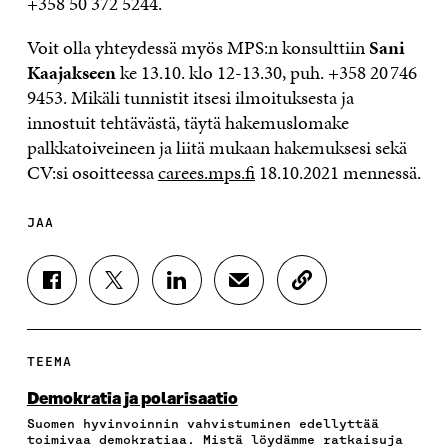
+358 50 372 5244.
Voit olla yhteydessä myös MPS:n konsulttiin
Sani
Kaajakseen
ke 13.10. klo 12-13.30, puh. +358 20 746
9453. Mikäli tunnistit itsesi ilmoituksesta ja
innostuit tehtävästä, täytä hakemuslomake
palkkatoiveineen ja liitä mukaan hakemuksesi sekä
CV:si osoitteessa
carees.mps.fi
18.10.2021 mennessä.
JAA
J
J
J
J
K
A
A
A
A
O
A
A
A
A
P
F
T
L
S
I
A
W
I
Ä
O
TEEMA
C
I
N
H
I
E
T
K
K
A
Demokratia ja polarisaatio
B
T
E
Ö
R
Suomen hyvinvoinnin vahvistuminen edellyttää
O
E
D
P
T
toimivaa demokratiaa. Mistä löydämme ratkaisuja