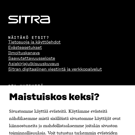
A
S
A
N
S
S
S
A
S
A
S
S
A
A
S
A
NÄITÄKÖ ETSIT?
Tietosuoja ja käyttöehdot
Evästeasetukset
Ilmoituskanava
Saavutettavuusseloste
Asiakirjajulkisuuskuvaus
Sitran digitaalinen viestintä ja verkkopalvelut
OTA YHTEYTTÄ
Suomen itsenäisyyden juhlarahasto Sitra
Maistuiskos keksi?
Itämerenkatu 11-13, PL 160,
00181 Helsinki
Sivustomme käyttää evästeitä. Käytämme evästeitä
Puhelin +358 294 618 991
Sähköpostiosoite
nähdäksemme mistä sisällöistä sivustomme käyttäjät ovat
etunimi.sukunimi@sitra.fi tai sitra@sitra.fi
kiinnostuneita ja mahdollistaaksemme joitakin sivuston
toiminnallisuuksia. Voit tutustua tarkemmin evästeiden
Saapumisohjeet