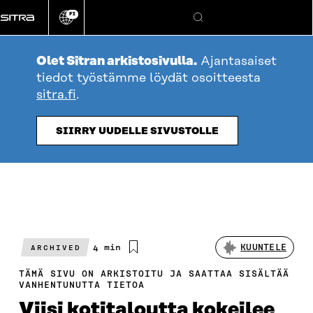
Siirry
FI
suoraan
Vaihda
Hae
sivuston
sisältöön
kieli
Olet Sitran arkistosivulla.
Ajantasaiset
tiedot työstämme löydät osoitteesta
sitra.fi
.
SIIRRY UUDELLE SIVUSTOLLE
Arvioitu
4 min
KUUNTELE
ARCHIVED
lukuaika
TÄMÄ SIVU ON ARKISTOITU JA SAATTAA SISÄLTÄÄ
VANHENTUNUTTA TIETOA
Viisi kotitaloutta kokeilee