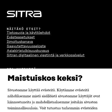
NÄITÄKÖ ETSIT?
Tietosuoja ja käyttöehdot
Evästeasetukset
Ilmoituskanava
Saavutettavuusseloste
Asiakirjajulkisuuskuvaus
Sitran digitaalinen viestintä ja verkkopalvelut
OTA YHTEYTTÄ
Suomen itsenäisyyden juhlarahasto Sitra
Maistuiskos keksi?
Itämerenkatu 11-13, PL 160,
00181 Helsinki
Sivustomme käyttää evästeitä. Käytämme evästeitä
Puhelin +358 294 618 991
Sähköpostiosoite
nähdäksemme mistä sisällöistä sivustomme käyttäjät ovat
etunimi.sukunimi@sitra.fi tai sitra@sitra.fi
kiinnostuneita ja mahdollistaaksemme joitakin sivuston
toiminnallisuuksia. Voit tutustua tarkemmin evästeiden
Saapumisohjeet