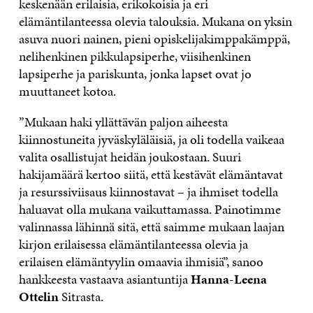
keskenään erilaisia, erikokoisia ja eri
elämäntilanteessa olevia talouksia. Mukana on yksin
asuva nuori nainen, pieni opiskelijakimppakämppä,
nelihenkinen pikkulapsiperhe, viisihenkinen
lapsiperhe ja pariskunta, jonka lapset ovat jo
muuttaneet kotoa.
”Mukaan haki yllättävän paljon aiheesta
kiinnostuneita jyväskyläläisiä, ja oli todella vaikeaa
valita osallistujat heidän joukostaan. Suuri
hakijamäärä kertoo siitä, että kestävät elämäntavat
ja resurssiviisaus kiinnostavat – ja ihmiset todella
haluavat olla mukana vaikuttamassa. Painotimme
valinnassa lähinnä sitä, että saimme mukaan laajan
kirjon erilaisessa elämäntilanteessa olevia ja
erilaisen elämäntyylin omaavia ihmisiä”, sanoo
hankkeesta vastaava asiantuntija
Hanna-Leena
Ottelin
Sitrasta.