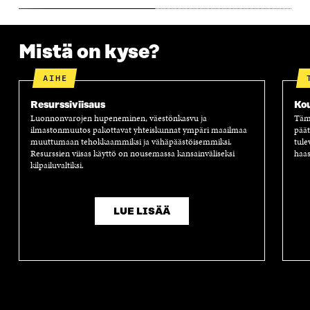
A
S
A
N
S
S
S
A
S
A
S
S
A
A
S
Mistä on kyse?
A
AIHE
Resurssiviisaus
Ko
Luonnonvarojen hupeneminen, väestönkasvu ja
Tämä
ilmastonmuutos pakottavat yhteiskunnat ympäri maailmaa
päät
muuttumaan tehokkaammiksi ja vähäpäästöisemmiksi.
tule
Resurssien viisas käyttö on nousemassa kansainväliseksi
haas
kilpailuvaltiksi.
LUE LISÄÄ