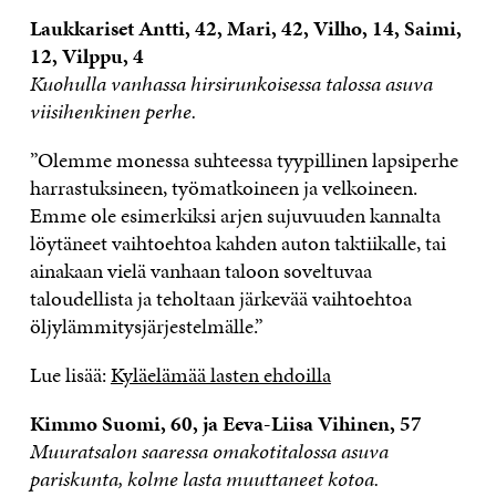
Laukkariset Antti, 42, Mari, 42, Vilho, 14, Saimi,
12, Vilppu, 4
Kuohulla vanhassa hirsirunkoisessa talossa asuva
viisihenkinen perhe.
”Olemme monessa suhteessa tyypillinen lapsiperhe
harrastuksineen, työmatkoineen ja velkoineen.
Emme ole esimerkiksi arjen sujuvuuden kannalta
löytäneet vaihtoehtoa kahden auton taktiikalle, tai
ainakaan vielä vanhaan taloon soveltuvaa
taloudellista ja teholtaan järkevää vaihtoehtoa
öljylämmitysjärjestelmälle.”
Lue lisää:
Kyläelämää lasten ehdoilla
Kimmo Suomi, 60, ja Eeva-Liisa Vihinen, 57
Muuratsalon saaressa omakotitalossa asuva
pariskunta, kolme lasta muuttaneet kotoa.