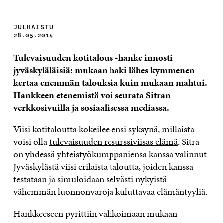
JULKAISTU
28.05.2014
Tulevaisuuden kotitalous -hanke innosti
jyväskyläläisiä: mukaan haki lähes kymmenen
kertaa enemmän talouksia kuin mukaan mahtui.
Hankkeen etenemistä voi seurata Sitran
verkkosivuilla ja sosiaalisessa mediassa.
Viisi kotitaloutta kokeilee ensi syksynä, millaista
voisi olla
tulevaisuuden resurssiviisas elämä
. Sitra
on yhdessä yhteistyökumppaniensa kanssa valinnut
Jyväskylästä viisi erilaista taloutta, joiden kanssa
testataan ja simuloidaan selvästi nykyistä
vähemmän luonnonvaroja kuluttavaa elämäntyyliä.
Hankkeeseen pyrittiin valikoimaan mukaan