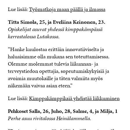
Lue lisää:
Työmatkoja maan päällä ja ilmassa
Titta Simola, 25, ja Eveliina Keinonen, 23.
Opiskelijat asuvat yhdessä kimppakämpässä
kerrostalossa Lutakossa.
”Hanke kuulostaa erittäin innovatiiviselta ja
haluaisimme olla mukana sen toteuttamisessa.
Olemme molemmat tulevia liikunnan- ja
terveystiedon opettajia, sopeutumiskykyisiä ja
avoimia muutoksille ja täten valmiita myös
näkemään vaivaa asian eteen.”
Lue lisää:
Kimppakämppiksiä yhdistää liikkuminen
Pehkoset Salla, 26, Juho, 28, Salme, 4, ja Milja, 1
Perhe asuu rivitalossa Heinälammella.