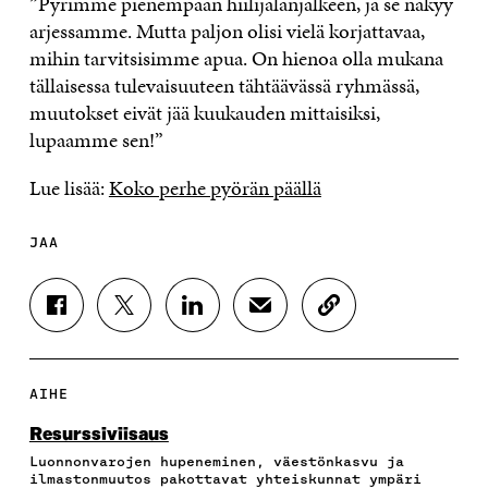
”Pyrimme pienempään hiilijalanjälkeen, ja se näkyy
arjessamme. Mutta paljon olisi vielä korjattavaa,
mihin tarvitsisimme apua. On hienoa olla mukana
tällaisessa tulevaisuuteen tähtäävässä ryhmässä,
muutokset eivät jää kuukauden mittaisiksi,
lupaamme sen!”
Lue lisää:
Koko perhe pyörän päällä
JAA
J
J
J
J
K
A
A
A
A
O
A
A
A
A
P
F
T
L
S
I
A
W
I
Ä
O
AIHE
C
I
N
H
I
E
T
K
K
A
Resurssiviisaus
B
T
E
Ö
R
Luonnonvarojen hupeneminen, väestönkasvu ja
O
E
D
P
T
ilmastonmuutos pakottavat yhteiskunnat ympäri