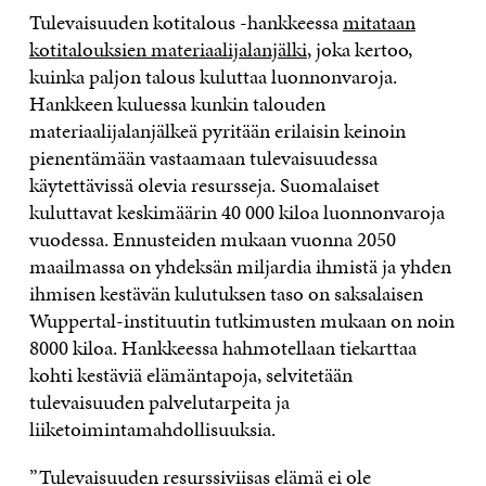
Tulevaisuuden kotitalous -hankkeessa
mitataan
kotitalouksien materiaalijalanjälki
, joka kertoo,
kuinka paljon talous kuluttaa luonnonvaroja.
Hankkeen kuluessa kunkin talouden
materiaalijalanjälkeä pyritään erilaisin keinoin
pienentämään vastaamaan tulevaisuudessa
käytettävissä olevia resursseja. Suomalaiset
kuluttavat keskimäärin 40 000 kiloa luonnonvaroja
vuodessa. Ennusteiden mukaan vuonna 2050
maailmassa on yhdeksän miljardia ihmistä ja yhden
ihmisen kestävän kulutuksen taso on saksalaisen
Wuppertal-instituutin tutkimusten mukaan on noin
8000 kiloa. Hankkeessa hahmotellaan tiekarttaa
kohti kestäviä elämäntapoja, selvitetään
tulevaisuuden palvelutarpeita ja
liiketoimintamahdollisuuksia.
”Tulevaisuuden resurssiviisas elämä ei ole