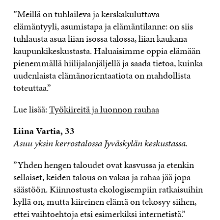
”Meillä on tuhlaileva ja kerskakuluttava
elämäntyyli, asumistapa ja elämäntilanne: on siis
tuhlausta asua liian isossa talossa, liian kaukana
kaupunkikeskustasta. Haluaisimme oppia elämään
pienemmällä hiilijalanjäljellä ja saada tietoa, kuinka
uudenlaista elämänorientaatiota on mahdollista
toteuttaa.”
Lue lisää:
Työkiireitä ja luonnon rauhaa
Liina Vartia, 33
Asuu yksin kerrostalossa Jyväskylän keskustassa.
”Yhden hengen taloudet ovat kasvussa ja etenkin
sellaiset, keiden talous on vakaa ja rahaa jää jopa
säästöön. Kiinnostusta ekologisempiin ratkaisuihin
kyllä on, mutta kiireinen elämä on tekosyy siihen,
ettei vaihtoehtoja etsi esimerkiksi internetistä.”