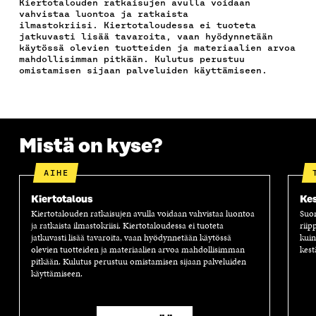
Kiertotalouden ratkaisujen avulla voidaan
O
E
D
P
T
vahvistaa luontoa ja ratkaista
O
R
I
O
I
ilmastokriisi. Kiertotaloudessa ei tuoteta
K
I
N
S
K
jatkuvasti lisää tavaroita, vaan hyödynnetään
I
S
I
T
K
käytössä olevien tuotteiden ja materiaalien arvoa
S
S
S
I
E
mahdollisimman pitkään. Kulutus perustuu
omistamisen sijaan palveluiden käyttämiseen.
S
Ä
S
L
L
A
A
Ä
L
I
A
V
A
A
N
V
A
V
A
L
A
U
A
V
I
U
T
U
A
N
Mistä on kyse?
T
U
T
U
K
U
U
U
T
K
U
U
U
U
I
AIHE
U
U
U
U
U
D
U
U
Kiertotalous
Kes
D
E
D
U
Kiertotalouden ratkaisujen avulla voidaan vahvistaa luontoa
Suom
E
S
E
D
ja ratkaista ilmastokriisi. Kiertotaloudessa ei tuoteta
riip
S
S
S
E
jatkuvasti lisää tavaroita, vaan hyödynnetään käytössä
kuin
olevien tuotteiden ja materiaalien arvoa mahdollisimman
kest
S
A
S
S
pitkään. Kulutus perustuu omistamisen sijaan palveluiden
A
I
A
S
käyttämiseen.
I
K
I
A
K
K
K
I
K
U
K
K
U
N
U
K