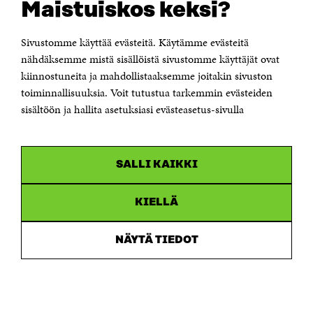
Maistuiskos keksi?
Itämerenkatu 11-13, PL 160,
00181 Helsinki
Sivustomme käyttää evästeitä. Käytämme evästeitä
Puhelin +358 294 618 991
Sähköpostiosoite
nähdäksemme mistä sisällöistä sivustomme käyttäjät ovat
etunimi.sukunimi@sitra.fi tai sitra@sitra.fi
kiinnostuneita ja mahdollistaaksemme joitakin sivuston
Saapumisohjeet
toiminnallisuuksia. Voit tutustua tarkemmin evästeiden
sisältöön ja hallita asetuksiasi evästeasetus-sivulla
Y-tunnus 0202132-3
OLEMME NÄISSÄ SOMEISSA
SALLI KAIKKI
Facebook
Avautuu
uudessa
Linkedin
ikkunassa
KIELLÄ
Avautuu
uudessa
Youtube
ikkunassa
Avautuu
NÄYTÄ TIEDOT
uudessa
Instagram
ikkunassa
Avautuu
uudessa
ikkunassa