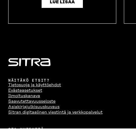
LUE LISÄÄ
N
A
N
U
A
S
A
N
S
S
S
A
S
A
S
S
A
A
S
A
NÄITÄKÖ ETSIT?
Tietosuoja ja käyttöehdot
Evästeasetukset
Ilmoituskanava
Saavutettavuusseloste
Asiakirjajulkisuuskuvaus
Sitran digitaalinen viestintä ja verkkopalvelut
OTA YHTEYTTÄ
Suomen itsenäisyyden juhlarahasto Sitra