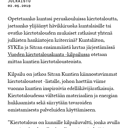
JULKAISTU
02.05.2019
Opetetaanko kuntasi peruskouluissa kiertotaloutta,
jaetaanko ylijäänyt hävikkiruoka kuntalaisille tai
ovatko kiertotalouden mukaiset ratkaisut yhtenä
julkisten hankintojen kriteerinä? Kuntaliiton,
SYKEn ja Sitran ensimmäistä kertaa järjestämässä
Vuoden kiertotalouskunta -kilpailussa
otetaan
mittaa kuntien kiertotalousteoista.
Kilpailu on jatkoa Sitran Kuntien kiinnostavimmat
kiertotalousteot -listalle, johon haettiin viime
vuonna kuntien inspiroivia edelläkävijäratkaisuja.
Kiertotaloudessa vältetään materiaalien ja energian
hukkaamista sekä siirrytään tavaroiden
omistamisesta palveluiden käyttämiseen.
”Kiertotalous on kunnille kilpailuvaltti, jonka avulla