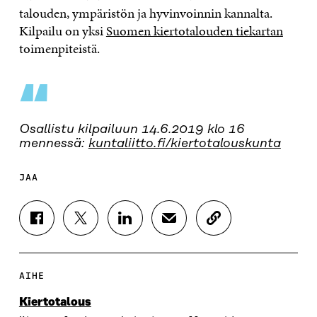
talouden, ympäristön ja hyvinvoinnin kannalta.
Kilpailu on yksi
Suomen kiertotalouden tiekartan
toimenpiteistä.
“
Osallistu kilpailuun 14.6.2019 klo 16
mennessä:
kuntaliitto.fi/kiertotalouskunta
JAA
J
J
J
J
K
A
A
A
A
O
A
A
A
A
P
F
T
L
S
I
A
W
I
Ä
O
AIHE
C
I
N
H
I
E
T
K
K
A
Kiertotalous
B
T
E
Ö
R