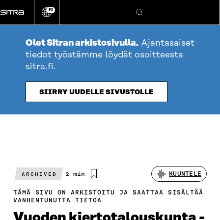
Siirry
FI
suoraan
Vaihda
Hae
sivuston
sisältöön
kieli
Olet Sitran arkistosivulla.
Ajantasaiset
tiedot työstämme löydät osoitteesta
sitra.fi
.
SIIRRY UUDELLE SIVUSTOLLE
Arvioitu
2 min
KUUNTELE
ARCHIVED
lukuaika
TÄMÄ SIVU ON ARKISTOITU JA SAATTAA SISÄLTÄÄ
VANHENTUNUTTA TIETOA
Vuoden kiertotalouskunta -