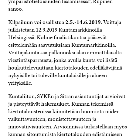
ympäristötietoisuuden lisäämisessä”, Riipinen
sanoo.
Kilpailuun voi osallistua
2.5.-14.6.2019
. Voittaja
julkistetaan 12.9.2019 Kuntamarkkinoilla
Helsingissä. Kolme finalistikuntaa pääsevät
esittelemään saavutuksiaan Kuntamarkkinoilla.
Voittajakunta saa palkinnoksi alan ammattilaisilta
viestintäsparrausta, jonka avulla kunta voi lisätä
houkuttelevuuttaan kiertotalouden edelläkävijänä
nykyisille tai tuleville kuntalaisille ja alueen
yrityksille.
Kuntaliiton, SYKEn ja Sitran asiantuntijat arvioivat
ja pisteyttävät hakemukset. Kunnan tekemissä
kiertotalousteoissa kiinnitetään huomiota niiden
vaikuttavuuteen, monistettavuuteen ja
innovatiivisuuteen. Arvioinnissa tarkastellaan myös
kunnan sitoutumista kiertotalouden edistämiseen