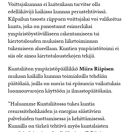
Voittajakunnan ei kuitenkaan tarvitse olla
edelläkävijä kaikissa kunnan perustehtävissä.
Kilpailun tasosta riippuen voittajaksi voi valikoitua
kunta, joka on panostanut esimerkiksi
ympäristöystävälliseen rakentamiseen tai
kiertotalouden mukaisen liiketoiminnan
tukemiseen alueellaan. Kuntien ympäristötoimi ei
siis ole ainoa kiertotaloustekojen tekijä.
Kuntaliiton ympäristöpäällikkö
Miira Riipisen
mukaan kaikilla kunnan toimialoilla tehdään
päätöksiä, joilla on suoria tai epäsuoria vaikutuksia
luonnonvarojen käyttöön ja ilmastopäätöksiin.
”Haluamme Kuntaliitossa tukea kuntia
resurssitehokkaiden ja energiaa säästävien
palveluiden tuottamisessa ja kehittämisessä.
Kunnilla on tärkeä tehtävä myös kuntalaisten