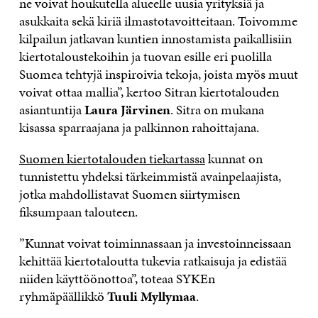
ne voivat houkutella alueelle uusia yrityksiä ja
asukkaita sekä kiriä ilmastotavoitteitaan. Toivomme
kilpailun jatkavan kuntien innostamista paikallisiin
kiertotaloustekoihin ja tuovan esille eri puolilla
Suomea tehtyjä inspiroivia tekoja, joista myös muut
voivat ottaa mallia”, kertoo Sitran kiertotalouden
asiantuntija
Laura Järvinen
.
Sitra on mukana
kisassa sparraajana ja palkinnon rahoittajana.
Suomen kiertotalouden tiekartassa
kunnat on
tunnistettu yhdeksi tärkeimmistä avainpelaajista,
jotka mahdollistavat Suomen siirtymisen
fiksumpaan talouteen.
”Kunnat voivat toiminnassaan ja investoinneissaan
kehittää kiertotaloutta tukevia ratkaisuja ja edistää
niiden käyttöönottoa”, toteaa SYKEn
ryhmäpäällikkö
Tuuli Myllymaa
.