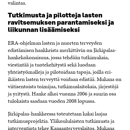
valintaa.
Tutkimusta ja pilotteja lasten
ravitsemuksen parantamiseksi ja
liikunnan lisäämiseksi
ERA-ohjelman lasten ja nuorten terveyden
edistämisen hankkeista merkittävin on Järkipalaa-
hankekokonaisuus, jossa tehdään tutkimuksia,
viestintää ja tuotekehitystä sekä luodaan
yhteistyömalleja ja pilotoidaan tapoja, joilla eri-
ikäisten lasten terveyttä voidaan edistää. Mukana on
viitisentoista toimijaa, tutkimuslaitoksia, järjestöjä
ja yritystä. Hanke alkoi vuonna 2006 ja suurin osa
tuloksista saadaan vuoden 2008 lopussa.
Järkipalaa-hankkeessa toteutetaan kaksi laajaa
tutkimusprojektia. Yläkoululaisten tutkimusta ja
interventiota tekee Kansanterveyslaitos. Mukana