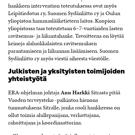
hankkeen intervention toteutuksessa ovat myös
Leipätiedotus ry, Suomen Sydänliitto ry ja Oulun
yliopiston hammaslääketieteen laitos. Kuopion
yliopistossa taas toteutetaan 6–7-vuotiaiden lasten
ravitsemus- ja liikuntahanke. Tavoitteena on löytää
keinoja alaluokkalaisten ravitsemuksen
parantamiseen ja liikunnan lisäämiseen. Suomen
Sydänliitto ry myös viestii aiheesta väestölle.
Julkisten ja yksityisten toimijoiden
yhteistyötä
ERA-ohjelman johtaja
Anu Harkki
Sitrasta pitää
Vuoden terveysteko -palkintoa hienona
tunnustuksena Sitralle, jonka rooli hankkeessa on
ollut toimia alullepanijana, verkottajana,
rahoittajana ja koordinaattorina.