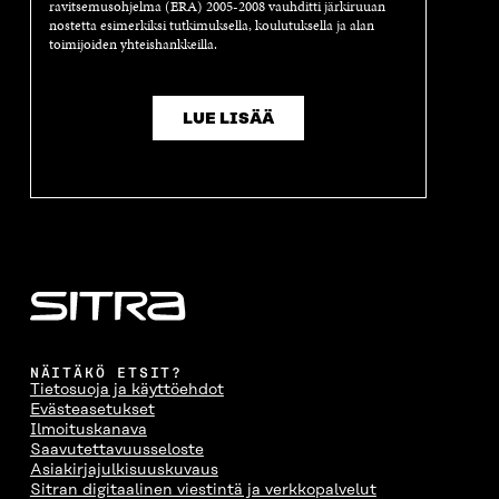
ravitsemusohjelma (ERA) 2005-2008 vauhditti järkiruuan
D
E
D
U
nostetta esimerkiksi tutkimuksella, koulutuksella ja alan
E
S
E
D
toimijoiden yhteishankkeilla.
S
S
S
E
S
A
S
S
A
I
A
S
LUE LISÄÄ
I
K
I
A
K
K
K
I
K
U
K
K
U
N
U
K
N
A
N
U
A
S
A
N
S
S
S
A
S
A
S
S
A
A
S
A
NÄITÄKÖ ETSIT?
Tietosuoja ja käyttöehdot
Evästeasetukset
Ilmoituskanava
Saavutettavuusseloste
Asiakirjajulkisuuskuvaus
Sitran digitaalinen viestintä ja verkkopalvelut