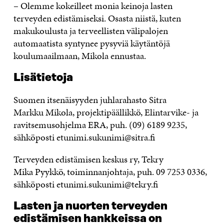
– Olemme kokeilleet monia keinoja lasten
terveyden edistämiseksi. Osasta niistä, kuten
makukoulusta ja terveellisten välipalojen
automaatista syntynee pysyviä käytäntöjä
koulumaailmaan, Mikola ennustaa.
Lisätietoja
Suomen itsenäisyyden juhlarahasto Sitra
Markku Mikola, projektipäällikkö, Elintarvike- ja
ravitsemusohjelma ERA, puh. (09) 6189 9235,
sähköposti etunimi.sukunimi@sitra.fi
Terveyden edistämisen keskus ry, Tekry
Mika Pyykkö, toiminnanjohtaja, puh. 09 7253 0336,
sähköposti etunimi.sukunimi@tekry.fi
Lasten ja nuorten terveyden
edistämisen hankkeissa on