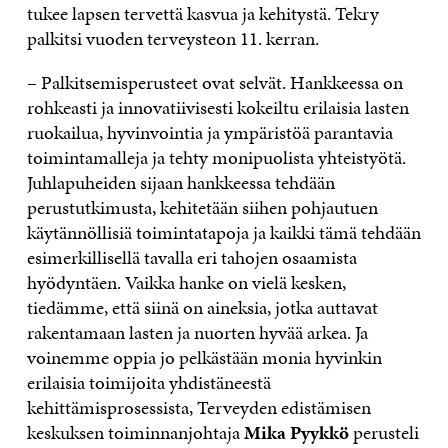
tukee lapsen tervettä kasvua ja kehitystä. Tekry
palkitsi vuoden terveysteon 11. kerran.
– Palkitsemisperusteet ovat selvät. Hankkeessa on
rohkeasti ja innovatiivisesti kokeiltu erilaisia lasten
ruokailua, hyvinvointia ja ympäristöä parantavia
toimintamalleja ja tehty monipuolista yhteistyötä.
Juhlapuheiden sijaan hankkeessa tehdään
perustutkimusta, kehitetään siihen pohjautuen
käytännöllisiä toimintatapoja ja kaikki tämä tehdään
esimerkillisellä tavalla eri tahojen osaamista
hyödyntäen. Vaikka hanke on vielä kesken,
tiedämme, että siinä on aineksia, jotka auttavat
rakentamaan lasten ja nuorten hyvää arkea. Ja
voinemme oppia jo pelkästään monia hyvinkin
erilaisia toimijoita yhdistäneestä
kehittämisprosessista, Terveyden edistämisen
keskuksen toiminnanjohtaja
Mika Pyykkö
perusteli