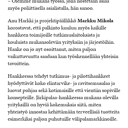
– Olemme mukana työssä, jolla nostetaan asiaa
myös poliittisella asialistalla, hän sanoo.
Anu Harkki ja projektipäällikkö
Markku Mikola
korostavat, että palkinto kuuluu myös kaikille
hankkeen toimijoille tutkimuslaitoksista ja
kouluista mukanaoleviin yrityksiin ja järjestöihin.
Hanke on jo nyt osoittanut, miten paljon
vaikuttavuutta saadaan kun työskennellään yhteisin
tavoittein.
Hankkeessa tehdyt tutkimus- ja pilottihankkeet
hyödyttävät koko elintarvike- ja ravitsemusalaa ja
luovat pohjaa sekä kotimaisille että vientiin sopiville
konsepteille. Järkipalaa-hankkeessa mukana olevilla
yrityksillä on hyviä kokemuksia siitä, miten
yhteistyö innostaa kehittämään terveellisiä tuotteita
esimerkiksi paljon puhutuille välipalamarkkinoille.