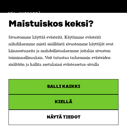
OTA YHTEYTTÄ
Suomen itsenäisyyden juhlarahasto Sitra
Maistuiskos keksi?
Itämerenkatu 11-13, PL 160,
00181 Helsinki
Sivustomme käyttää evästeitä. Käytämme evästeitä
Puhelin +358 294 618 991
Sähköpostiosoite
nähdäksemme mistä sisällöistä sivustomme käyttäjät ovat
etunimi.sukunimi@sitra.fi tai sitra@sitra.fi
kiinnostuneita ja mahdollistaaksemme joitakin sivuston
Saapumisohjeet
toiminnallisuuksia. Voit tutustua tarkemmin evästeiden
sisältöön ja hallita asetuksiasi evästeasetus-sivulla
Y-tunnus 0202132-3
OLEMME NÄISSÄ SOMEISSA
SALLI KAIKKI
Facebook
Avautuu
uudessa
Linkedin
ikkunassa
KIELLÄ
Avautuu
uudessa
Youtube
ikkunassa
Avautuu
NÄYTÄ TIEDOT
uudessa
Instagram
ikkunassa
Avautuu