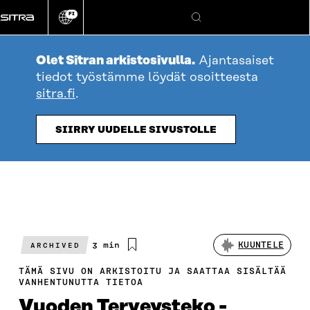
Siirry
FI
suoraan
Vaihda
Hae
sivuston
sisältöön
kieli
Olet Sitran arkistosivulla.
Ajantasaiset
tiedot työstämme löydät osoitteesta
sitra.fi
.
SIIRRY UUDELLE SIVUSTOLLE
Arvioitu
3 min
KUUNTELE
ARCHIVED
lukuaika
TÄMÄ SIVU ON ARKISTOITU JA SAATTAA SISÄLTÄÄ
VANHENTUNUTTA TIETOA
Vuoden Terveysteko -