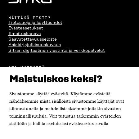
NÄITÄKÖ ETSIT?
Tietosuoja ja käyttöehdot
Evästeasetukset
Ilmoituskanava
Saavutettavuusseloste
Asiakirjajulkisuuskuvaus
Sitran digitaalinen viestintä ja verkkopalvelut
OTA YHTEYTTÄ
Suomen itsenäisyyden juhlarahasto Sitra
Maistuiskos keksi?
Itämerenkatu 11-13, PL 160,
00181 Helsinki
Sivustomme käyttää evästeitä. Käytämme evästeitä
Puhelin +358 294 618 991
Sähköpostiosoite
nähdäksemme mistä sisällöistä sivustomme käyttäjät ovat
etunimi.sukunimi@sitra.fi tai sitra@sitra.fi
kiinnostuneita ja mahdollistaaksemme joitakin sivuston
toiminnallisuuksia. Voit tutustua tarkemmin evästeiden
Saapumisohjeet
sisältöön ja hallita asetuksiasi evästeasetus-sivulla
Y-tunnus 0202132-3