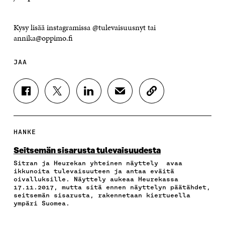
Kysy lisää instagramissa @tulevaisuusnyt tai
annika@oppimo.fi
JAA
J
J
J
J
K
A
A
A
A
O
A
A
A
A
P
F
T
L
S
I
A
W
I
Ä
O
HANKE
C
I
N
H
I
E
T
K
K
A
Seitsemän sisarusta tulevaisuudesta
B
T
E
Ö
R
Sitran ja Heurekan yhteinen näyttely avaa
O
E
D
P
T
ikkunoita tulevaisuuteen ja antaa eväitä
O
R
I
O
I
oivalluksille. Näyttely aukeaa Heurekassa
K
I
N
S
K
17.11.2017, mutta sitä ennen näyttelyn päätähdet,
I
S
I
T
K
seitsemän sisarusta, rakennetaan kiertueella
S
S
S
I
E
ympäri Suomea.
S
Ä
S
L
L
A
A
Ä
L
I