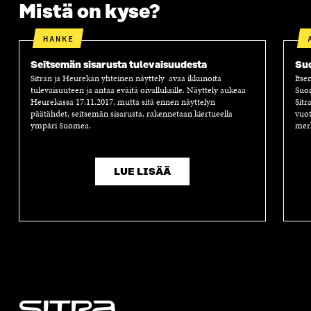
Mistä on kyse?
HANKE
Seitsemän sisarusta tulevaisuudesta
Suo
Sitran ja Heurekan yhteinen näyttely avaa ikkunoita
Itse
tulevaisuuteen ja antaa eväitä oivalluksille. Näyttely aukeaa
Suom
Heurekassa 17.11.2017, mutta sitä ennen näyttelyn
Sitr
päätähdet, seitsemän sisarusta, rakennetaan kiertueella
vuot
ympäri Suomea.
merk
LUE LISÄÄ