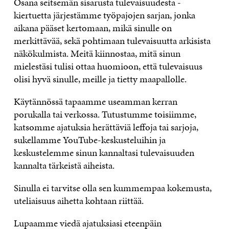
Osana seitsemän sisarusta tulevaisuudesta -
kiertuetta järjestämme työpajojen sarjan, jonka
aikana pääset kertomaan, mikä sinulle on
merkittävää, sekä pohtimaan tulevaisuutta arkisista
näkökulmista. Meitä kiinnostaa, mitä sinun
mielestäsi tulisi ottaa huomioon, että tulevaisuus
olisi hyvä sinulle, meille ja tietty maapallolle.
Käytännössä tapaamme useamman kerran
porukalla tai verkossa. Tutustumme toisiimme,
katsomme ajatuksia herättäviä leffoja tai sarjoja,
sukellamme YouTube-keskusteluihin ja
keskustelemme sinun kannaltasi tulevaisuuden
kannalta tärkeistä aiheista.
Sinulla ei tarvitse olla sen kummempaa kokemusta,
uteliaisuus aihetta kohtaan riittää.
Lupaamme viedä ajatuksiasi eteenpäin