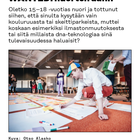
Oletko 15–18 -vuotias nuori ja tottunut
siihen, että sinulta kysytään vain
kouluruuasta tai skeittiparkeista, muttei
koskaan esimerkiksi ilmastonmuutoksesta
tai siitä millaista dna-teknologiaa sinä
tulevaisuudessa haluaisit?
Kuva: Otso Alasko