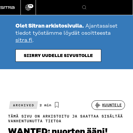
Siirry
FI
suoraan
Vaihda
Hae
sivuston
sisältöön
kieli
Olet Sitran arkistosivulla.
Ajantasaiset
tiedot työstämme löydät osoitteesta
sitra.fi
.
SIIRRY UUDELLE SIVUSTOLLE
Arvioitu
2 min
KUUNTELE
ARCHIVED
lukuaika
TÄMÄ SIVU ON ARKISTOITU JA SAATTAA SISÄLTÄÄ
VANHENTUNUTTA TIETOA
WANTED: nuorten ääni!