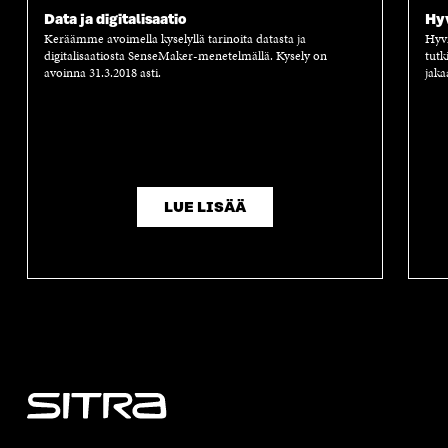
Data ja digitalisaatio
Hyv
Keräämme avoimella kyselyllä tarinoita datasta ja
Hyvi
digitalisaatiosta SenseMaker-menetelmällä. Kysely on
tutk
avoinna 31.3.2018 asti.
jaka
LUE LISÄÄ