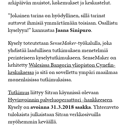
arkipäivän muistot, kokemukset ja keskustelut.
”Jokainen tarina on hyödyllinen, sillä tarinat
auttavat ihmisiä ymmärtämään toisiaan. Osallistu
kyselyyn!” kannustaa
Jaana Sinipuro
.
Kysely toteutetaan
SenseMaker
-työkalulla, joka
yhdistää laadullisen tutkimuksen menetelmiä
perinteiseen kyselytutkimukseen. SenseMaker on
kehitetty
Walesissa Bangorin yliopiston Cynefin-
keskuksessa
ja sitä on sovellettu ympäri maailmaa
monenlaisissa tutkimuksissa.
Tutkimus
liittyy Sitran käynnissä olevaan
Hyvinvoinnin palveluoperaattori -hankkeeseen
.
Kysely on
avoinna 31.3.2018 saakka
. Yhteenveto
tuloksista julkaistaan Sitran verkkosivuilla
myöhemmin keväällä.