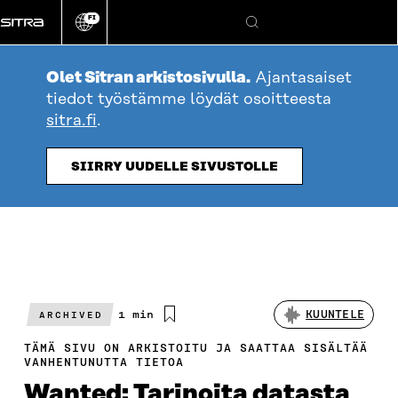
Siirry
FI
suoraan
Vaihda
Hae
sivuston
sisältöön
kieli
Olet Sitran arkistosivulla.
Ajantasaiset
tiedot työstämme löydät osoitteesta
sitra.fi
.
SIIRRY UUDELLE SIVUSTOLLE
Arvioitu
1 min
KUUNTELE
ARCHIVED
lukuaika
TÄMÄ SIVU ON ARKISTOITU JA SAATTAA SISÄLTÄÄ
VANHENTUNUTTA TIETOA
Wanted: Tarinoita datasta