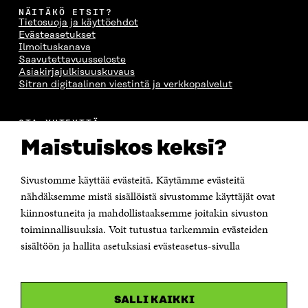
NÄITÄKÖ ETSIT?
Tietosuoja ja käyttöehdot
Evästeasetukset
Ilmoituskanava
Saavutettavuusseloste
Asiakirjajulkisuuskuvaus
Sitran digitaalinen viestintä ja verkkopalvelut
OTA YHTEYTTÄ
Suomen itsenäisyyden juhlarahasto Sitra
Maistuiskos keksi?
Itämerenkatu 11-13, PL 160,
00181 Helsinki
Sivustomme käyttää evästeitä. Käytämme evästeitä
Puhelin +358 294 618 991
Sähköpostiosoite
nähdäksemme mistä sisällöistä sivustomme käyttäjät ovat
etunimi.sukunimi@sitra.fi tai sitra@sitra.fi
kiinnostuneita ja mahdollistaaksemme joitakin sivuston
Saapumisohjeet
toiminnallisuuksia. Voit tutustua tarkemmin evästeiden
sisältöön ja hallita asetuksiasi evästeasetus-sivulla
Y-tunnus 0202132-3
OLEMME NÄISSÄ SOMEISSA
SALLI KAIKKI
Facebook