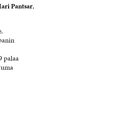
ari Pantsar
,
.
panin
9 palaa
htuma