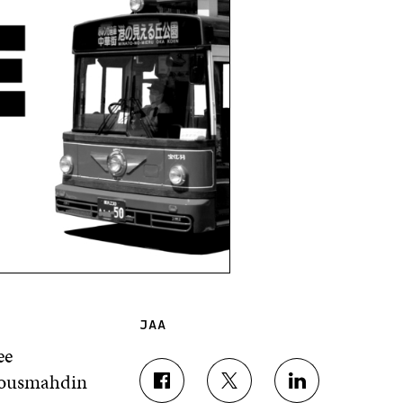
JAA
ee
alousmahdin
J
J
J