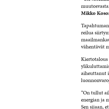
muutosvastari
Mikko Koso
Tapahtuman t
reilua siirty
maailmankaup
vähentävät m
Kiertotalous 
ylikuluttami
aiheuttanut 
luonnonvaroj
”On tullut ai
energian ja 
Sen sijaan, 