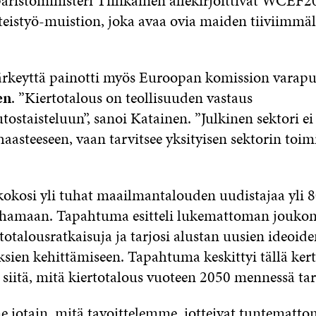
istöministeri Tiilikainen allekirjoittivat WCEF2
eistyö-muistion, joka avaa ovia maiden tiiviimmäl
ärkeyttä painotti myös Euroopan komission varap
en
. ”Kiertotalous on teollisuuden vastaus
staisteluun”, sanoi Katainen. ”Julkinen sektori ei
asteeseen, vaan tarvitsee yksityisen sektorin toim
osi yli tuhat maailmantalouden uudistajaa yli 
ohamaan. Tapahtuma esitteli lukemattoman jouko
totalousratkaisuja ja tarjosi alustan uusien ideoide
en kehittämiseen. Tapahtuma keskittyi tällä ker
 siitä, mitä kiertotalous vuoteen 2050 mennessä tar
 jotain, mitä tavoittelemme, jotteivat tuntematto