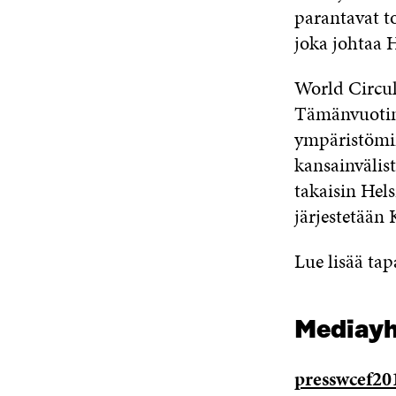
parantavat to
joka johtaa H
World Circul
Tämänvuotin
ympäristömini
kansainväli
takaisin Hel
järjestetään
Lue lisää ta
Mediayh
presswcef201