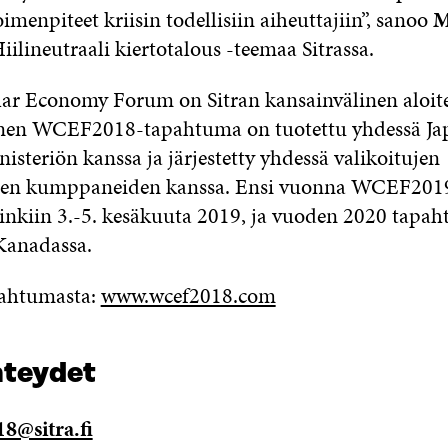
imenpiteet kriisin todellisiin aiheuttajiin”, sanoo
M
iilineutraali kiertotalous -teemaa Sitrassa.
ar Economy Forum on Sitran kansainvälinen aloite
en WCEF2018-tapahtuma on tuotettu yhdessä Ja
steriön kanssa ja järjestetty yhdessä valikoitujen
sten kumppaneiden kanssa. Ensi vuonna WCEF201
sinkiin 3.-5. kesäkuuta 2019, ja vuoden 2020 tapa
 Kanadassa.
pahtumasta:
www.wcef2018.com
teydet
8@sitra.fi