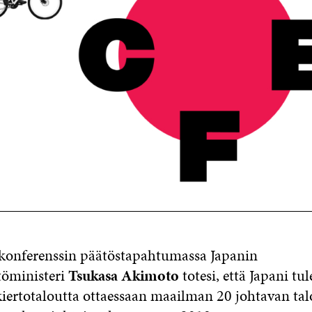
nferenssin päätöstapahtumassa Japanin
töministeri
Tsukasa Akimoto
totesi, että Japani tul
iertotaloutta ottaessaan maailman 20 johtavan t