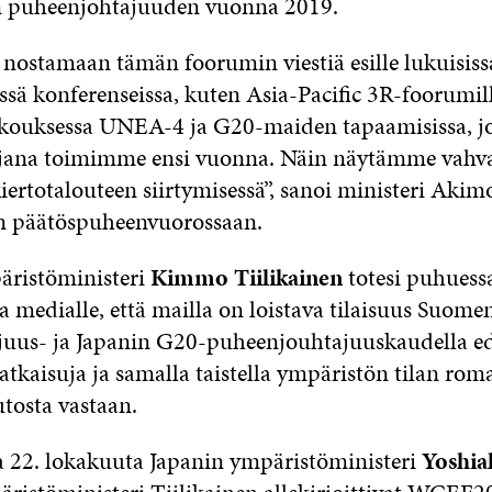
puheenjohtajuuden vuonna 2019.
e nostamaan tämän foorumin viestiä esille lukuisiss
issä konferenseissa, kuten Asia-Pacific 3R-foorumil
kouksessa UNEA-4 ja G20-maiden tapaamisissa, j
jana toimimme ensi vuonna. Näin näytämme vahv
iertotalouteen siirtymisessä”, sanoi ministeri Akim
 päätöspuheenvuorossaan.
ristöministeri
Kimmo Tiilikainen
totesi puhuess
 medialle, että mailla on loistava tilaisuus Suom
uus- ja Japanin G20-puheenjouhtajuuskaudella ed
atkaisuja ja samalla taistella ympäristön tilan rom
osta vastaan.
22. lokakuuta Japanin ympäristöministeri
Yoshia