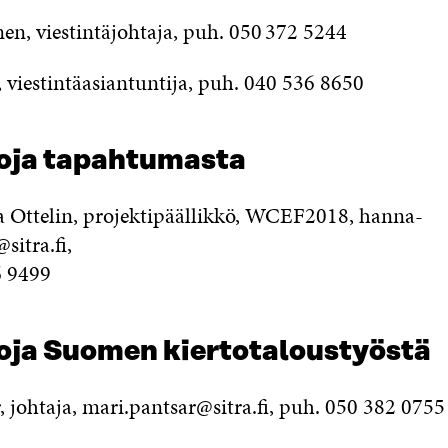
en, viestintäjohtaja, puh. 050 372 5244
 viestintäasiantuntija, puh. 040 536 8650
toja tapahtumasta
Ottelin, projektipäällikkö, WCEF2018, hanna-
sitra.fi,
6 9499
toja Suomen kiertotaloustyöstä
, johtaja, mari.pantsar@sitra.fi, puh. 050 382 0755