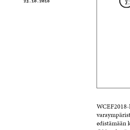
23.10.2018
WCEF2018-ko
varaympäris
edistämään k