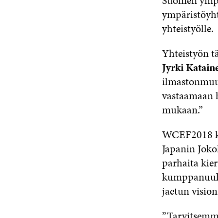
Suomen ympär
ympäristöyht
yhteistyölle.
Yhteistyön t
Jyrki Katain
ilmastonmuuto
vastaamaan ha
mukaan.”
WCEF2018 kok
Japanin Jok
parhaita kier
kumppanuuksi
jaetun vision
”Tarvitsemme