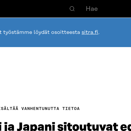
ot työstämme löydät osoitteesta
sitra.fi
.
ISÄLTÄÄ VANHENTUNUTTA TIETOA
a Japani sitoutuvat 