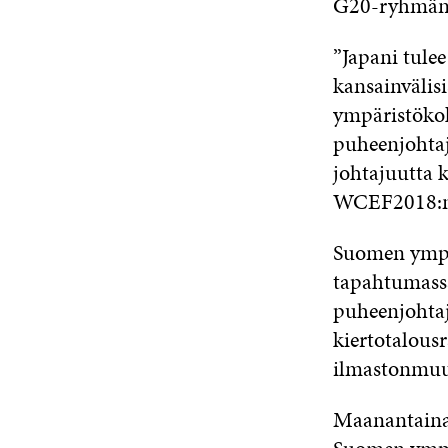
G20-ryhmän 
”Japani tule
kansainvälis
ympäristöko
puheenjohta
johtajuutta k
WCEF2018:n
Suomen ympä
tapahtumassa
puheenjohtaj
kiertotalousr
ilmastonmuut
Maanantaina 