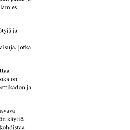
siamies
tyjä ja
isuja, jotka
ttaa
joka on
ettikadon ja
asvava
ön käyttö.
 kohdistaa