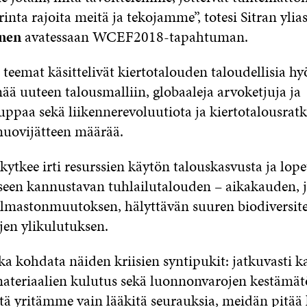
nta rajoita meitä ja tekojamme”, totesi Sitran ylia
nen
avatessaan WCEF2018-tapahtuman.
eemat käsittelivät kiertotalouden taloudellisia hyö
mää uuteen talousmalliin, globaaleja arvoketjuja ja
paa sekä liikennerevoluutiota ja kiertotalousratka
uovijätteen määrää.
kytkee irti resurssien käytön talouskasvusta ja lope
seen kannustavan tuhlailutalouden – aikakauden, 
ilmastonmuutoksen, hälyttävän suuren biodiversite
en ylikulutuksen.
ka kohdata näiden kriisien syntipukit: jatkuvasti k
materiaalien kulutus sekä luonnonvarojen kestämät
että yritämme vain lääkitä seurauksia, meidän pitää