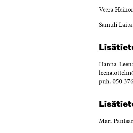
Veera Heinon
Samuli Laita,
Lisätie
Hanna-Leena 
leena.ottelin@
puh. 050 37
Lisätie
Mari Pantsar