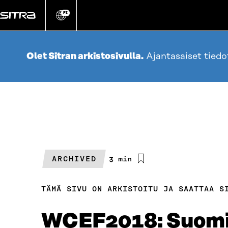
Siirry
suoraan
FI
Vaihda
sivuston
sisältöön
kieli
Olet Sitran arkistosivulla.
Ajantasaiset tied
ARCHIVED
Arvioitu
3 min
lukuaika
TÄMÄ SIVU ON ARKISTOITU JA SAATTAA S
WCEF2018: Suomi j