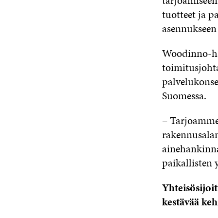
tarjoamiseen
tuotteet ja 
asennukseen 
Woodinno-ha
toimitusjoht
palvelukons
Suomessa.
– Tarjoamme
rakennusalan
ainehankinna
paikallisten 
Yhteisösijoi
kestävää keh