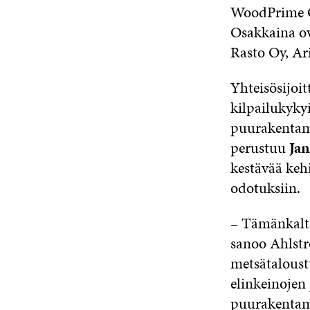
WoodPrime Oy:
Osakkaina ov
Rasto Oy, Ari
Yhteisösijoit
kilpailukyky
puurakentamis
perustuu
Ja
kestävää kehi
odotuksiin.
– Tämänkalta
sanoo Ahls
metsätaloust
elinkeinojen
puurakentami