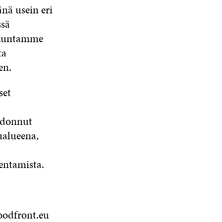
nä usein eri
ssä
enkuntamme
ta
en.
set
adonnut
alueena,
entamista.
odfront.eu