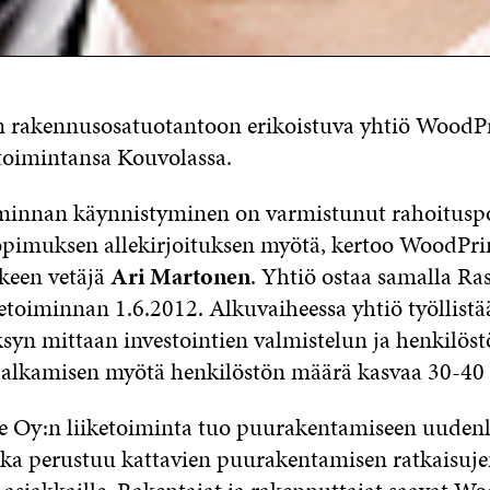
n rakennusosatuotantoon erikoistuva yhtiö Wood
etoimintansa Kouvolassa.
minnan käynnistyminen on varmistunut rahoitusp
opimuksen allekirjoituksen myötä, kertoo WoodPr
keen vetäjä
Ari Martonen
. Yhtiö ostaa samalla Ra
ketoiminnan 1.6.2012. Alkuvaiheessa yhtiö työllist
ksyn mittaan investointien valmistelun ja henkilös
alkamisen myötä henkilöstön määrä kasvaa 30-40 
 Oy:n liiketoiminta tuo puurakentamiseen uudenl
oka perustuu kattavien puurakentamisen ratkaisuj