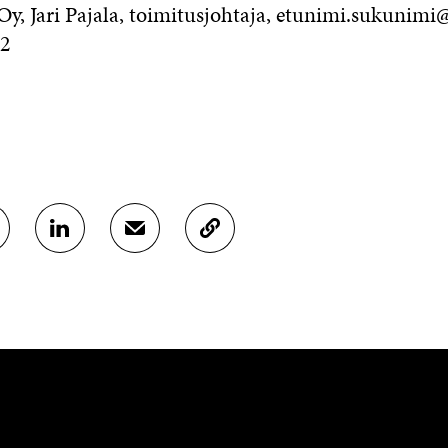
, Jari Pajala, toimitusjohtaja, etunimi.sukunimi@
52
J
J
K
A
A
O
A
A
P
L
S
I
I
Ä
O
N
H
I
K
K
A
E
Ö
R
D
P
T
I
O
I
N
S
K