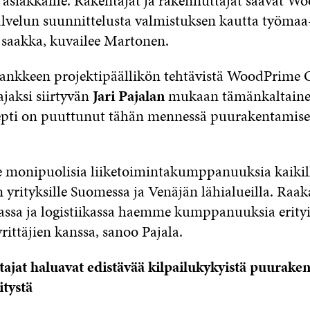
 asiakkaille. Rakentajat ja rakennuttajat saavat W
palvelun suunnittelusta valmistuksen kautta työmaa
saakka, kuvailee Martonen.
nkkeen projektipäällikön tehtävistä WoodPrime 
ajaksi siirtyvän
Jari Pajalan
mukaan tämänkaltain
epti on puuttunut tähän mennessä puurakentamise
 monipuolisia liiketoimintakumppanuuksia kaikil
 yrityksille Suomessa ja Venäjän lähialueilla. Raak
ssa ja logistiikassa haemme kumppanuuksia erityi
yrittäjien kanssa, sanoo Pajala.
ttajat haluavat edistävää kilpailukykyistä puuraken
itystä