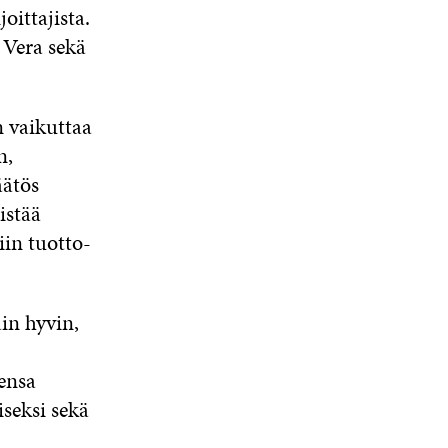
S
A
S
oittajista.
U
A
A
N
 Vera sekä
A
S
S
A
n vaikuttaa
n,
äätös
istää
iin tuotto-
in hyvin,
ensa
seksi sekä