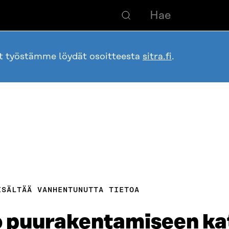
ot työstämme löydät osoitteesta
sitra.fi
.
ISÄLTÄÄ VANHENTUNUTTA TIETOA
 puurakentamiseen ka