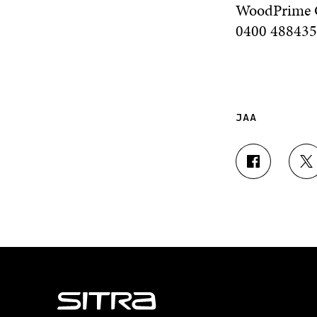
WoodPrime Oy
0400 48843
JAA
J
J
A
A
A
A
F
T
A
W
C
I
E
T
B
T
O
E
O
R
K
I