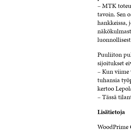
– MTK toteut
tavoin. Sen 
hankkeissa, 
näkökulmasta
luonnollisest
Puuliiton p
sijoitukset ei
– Kun viime 
tuhansia ty
kertoo Lepol
– Tässä tila
Lisätietoja
WoodPrime O