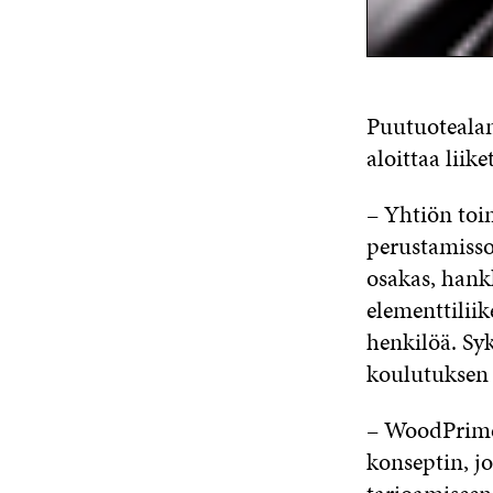
Puutuoteala
aloittaa liik
– Yhtiön toi
perustamiss
osakas, hank
elementtilii
henkilöä. Sy
koulutuksen 
– WoodPrime
konseptin, j