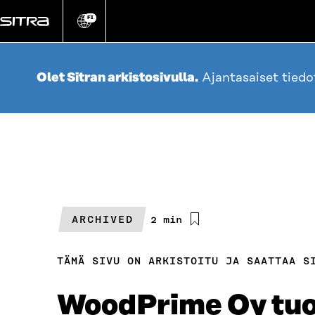
Siirry
suoraan
FI
Vaihda
sivuston
sisältöön
kieli
Olet Sitran arkistosivulla.
Ajantasaiset tied
ARCHIVED
Arvioitu
2 min
lukuaika
TÄMÄ SIVU ON ARKISTOITU JA SAATTAA S
WoodPrime Oy tuo