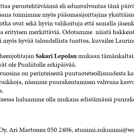
taa perustehtäväänsä eli edunvalvontaa tänä päivä
osana toimimme myös pääomasijoittajina yksittäisi
jotka ovat sekä hyvin valikoituja että samalla jäs
 erityisen merkittäviä. Odotamme näistä hakkeis
i myös hyvää taloudellista tuottoa, kuvailee Laurin
uheenjohtajan
Sakari Lepolan
mukaan tämänkaltai
vät ole Puuliitolle arkipäivää.
vuosina on perinteisestä puutuoteteollisuudesta k
öpaikkoja, näemme puurakentamisen vahvana kasvu
a.
nteessa haluamme olla mukana edistämässä puurak
y, Ari Martonen 050 2406, etunimi.sukunimi@wo