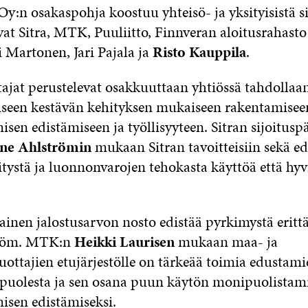
n osakaspohja koostuu yhteisö- ja yksityisistä sij
at Sitra, MTK, Puuliitto, Finnveran aloitusrahasto
 Martonen, Jari Pajala ja
Risto Kauppila
.
tajat perustelevat osakkuuttaan yhtiössä tahdollaa
iseen kestävän kehityksen mukaiseen rakentamisee
en edistämiseen ja työllisyyteen. Sitran sijoitusp
nne Ahlströmin
mukaan Sitran tavoitteisiin sekä ed
tystä ja luonnonvarojen tehokasta käyttöä että hyv
inen jalostusarvon nosto edistää pyrkimystä erittä
tröm. MTK:n
Heikki Laurisen
mukaan maa- ja
uottajien etujärjestölle on tärkeää toimia edustami
 puolesta ja sen osana puun käytön monipuolistami
sen edistämiseksi.