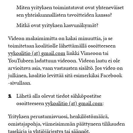
Miten yrityksen toimintatavat ovat yhteneväiset
sen yhteiskunnallisten tavoitteiden kanssa?
Mitkä ovat yrityksen kasvunäkymät?
Videon maksimimitta on kaksi minuuttia, ja se
toimitetaan koalitiolle lähettämällä osoitteeseen
yykoalitio (at) gmail.com
linkki Vimeoon tai
YouTubeen ladattuun videoon. Videon laatu ei ole
arvioitava asia, vaan vastausten sisältö. Jos video on
julkinen, koalitio levittää sitä esimerkiksi Facebook
-sivullaan.
Lähetä alla olevat tiedot sähköpostitse
osoitteeseen
yykoalitio (at) gmail.com
:
Yrityksen perustamisvuosi, henkilöstömäärä,
omistajapohja, viimeisimmän päättyneen tilikauden
tasekirja ja yhtiöjärjestys tai säännöt.