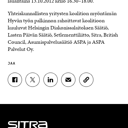
lauantaina 13.10.2012 kello 16.30–18.00.
Yhteiskunnallisten yritysten koalition myöntämän
Hyvän työn palkinnon rahoittavat koalitioon
kuuluvat Helsingin Diakonissalaitoksen Säätiö,
Lasten Päivän Säätiö, Setlementtiliitto, Sitra, British
Council, Asumispalvelusäätiö ASPA ja ASPA
Palvelut Oy.
JAA
J
J
J
J
K
A
A
A
A
O
A
A
A
A
P
F
T
L
S
I
A
W
I
Ä
O
C
I
N
H
I
E
T
K
K
A
B
T
E
Ö
R
O
E
D
P
T