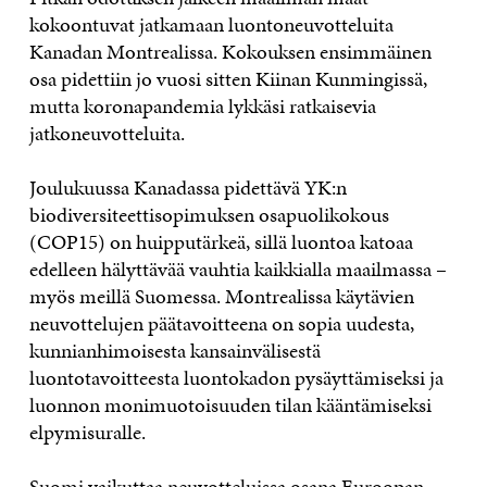
kokoontuvat jatkamaan luontoneuvotteluita
Kanadan Montrealissa. Kokouksen ensimmäinen
osa pidettiin jo vuosi sitten Kiinan Kunmingissä,
mutta koronapandemia lykkäsi ratkaisevia
jatkoneuvotteluita.
Joulukuussa Kanadassa pidettävä YK:n
biodiversiteettisopimuksen osapuolikokous
(COP15) on huipputärkeä, sillä luontoa katoaa
edelleen hälyttävää vauhtia kaikkialla maailmassa –
myös meillä Suomessa. Montrealissa käytävien
neuvottelujen päätavoitteena on sopia uudesta,
kunnianhimoisesta kansainvälisestä
luontotavoitteesta luontokadon pysäyttämiseksi ja
luonnon monimuotoisuuden tilan kääntämiseksi
elpymisuralle.
Suomi vaikuttaa neuvotteluissa osana Euroopan