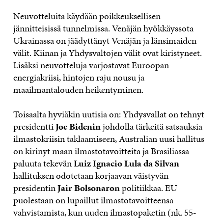
Neuvotteluita käydään poikkeuksellisen
jännitteisissä tunnelmissa. Venäjän hyökkäyssota
Ukrainassa on jäädyttänyt Venäjän ja länsimaiden
välit. Kiinan ja Yhdysvaltojen välit ovat kiristyneet.
Lisäksi neuvotteluja varjostavat Euroopan
energiakriisi, hintojen raju nousu ja
maailmantalouden heikentyminen.
Toisaalta hyviäkin uutisia on: Yhdysvallat on tehnyt
presidentti
Joe Bidenin
johdolla tärkeitä satsauksia
ilmastokriisin taklaamiseen, Australian uusi hallitus
on kirinyt maan ilmastotavoitteita ja Brasiliassa
paluuta tekevän
Luiz Ignacio Lula da Silvan
hallituksen odotetaan korjaavan väistyvän
presidentin
Jair Bolsonaron
politiikkaa. EU
puolestaan on lupaillut ilmastotavoitteensa
vahvistamista, kun uuden ilmastopaketin (nk. 55-