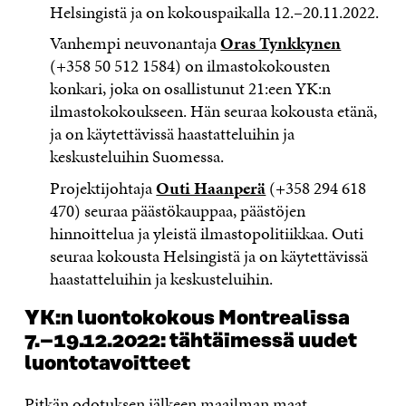
Helsingistä ja on kokouspaikalla 12.–20.11.2022.
Vanhempi neuvonantaja
Oras Tynkkynen
(+358 50 512 1584) on ilmastokokousten
konkari, joka on osallistunut 21:een YK:n
ilmastokokoukseen. Hän seuraa kokousta etänä,
ja on käytettävissä haastatteluihin ja
keskusteluihin Suomessa.
Projektijohtaja
Outi Haanperä
(+358 294 618
470) seuraa päästökauppaa, päästöjen
hinnoittelua ja yleistä ilmastopolitiikkaa. Outi
seuraa kokousta Helsingistä ja on käytettävissä
haastatteluihin ja keskusteluihin.
YK:n luontokokous Montrealissa
7.–19.12.2022: tähtäimessä uudet
luontotavoitteet
Pitkän odotuksen jälkeen maailman maat