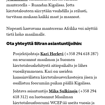
mantereella – Ruandan Kigalissa. Jotta
kiertotalouteen siirrytään vauhdilla ja reilusti,
tarvitaan mukaan kaikki maat ja maanoat.
Nopeasti kasvavana mantereena Afrikka voi näyttää
tietä koko maailmalle.
Ota yhteyttä Sitran asiantuntijoihin:
Projektijohtaja
Kari Herlevi
(+358 294 618 287)
on seurannut maailman ja Suomen
kiertotalouskehitystä aitiopaikalta jo lähes
vuosikymmenen. Kari on useiden
kansainvälisten kiertotalousverkostojen jäsen ja
osallistuu foorumiin paikan päällä Kigalissa.
Johtava asiantuntija
Mika Sulkinoja
(+358 294
618 312) on luotsannut Maailman
kiertotalousfoorumi WCEF:ää useita vuosia ja