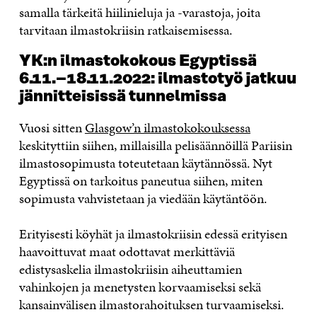
samalla tärkeitä hiilinieluja ja -varastoja, joita
tarvitaan ilmastokriisin ratkaisemisessa.
YK:n ilmastokokous Egyptissä
6.11.–18.11.2022: ilmastotyö jatkuu
jännitteisissä tunnelmissa
Vuosi sitten
Glasgow’n ilmastokokouksessa
keskityttiin siihen, millaisilla pelisäännöillä Pariisin
ilmastosopimusta toteutetaan käytännössä. Nyt
Egyptissä on tarkoitus paneutua siihen, miten
sopimusta vahvistetaan ja viedään käytäntöön.
Erityisesti köyhät ja ilmastokriisin edessä erityisen
haavoittuvat maat odottavat merkittäviä
edistysaskelia ilmastokriisin aiheuttamien
vahinkojen ja menetysten korvaamiseksi sekä
kansainvälisen ilmastorahoituksen turvaamiseksi.