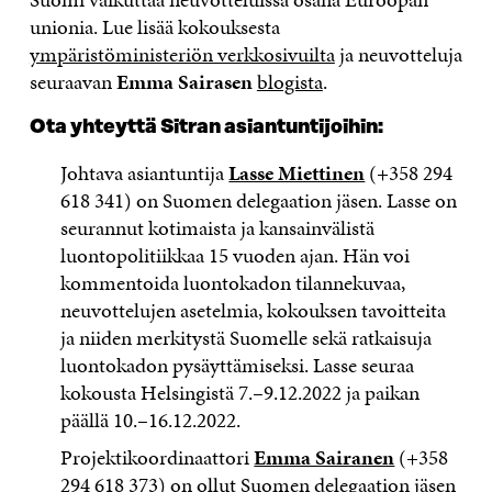
unionia. Lue lisää kokouksesta
ympäristöministeriön verkkosivuilta
ja neuvotteluja
seuraavan
Emma Sairasen
blogista
.
Ota yhteyttä Sitran asiantuntijoihin:
Johtava asiantuntija
Lasse Miettinen
(+358 294
618 341) on Suomen delegaation jäsen. Lasse on
seurannut kotimaista ja kansainvälistä
luontopolitiikkaa 15 vuoden ajan. Hän voi
kommentoida luontokadon tilannekuvaa,
neuvottelujen asetelmia, kokouksen tavoitteita
ja niiden merkitystä Suomelle sekä ratkaisuja
luontokadon pysäyttämiseksi. Lasse seuraa
kokousta Helsingistä 7.–9.12.2022 ja paikan
päällä 10.–16.12.2022.
Projektikoordinaattori
Emma Sairanen
(+358
294 618 373) on ollut Suomen delegaation jäsen