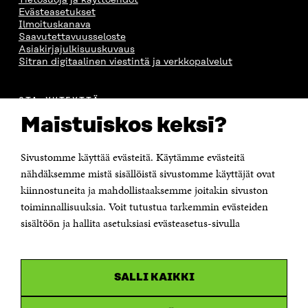
Tietosuoja ja käyttöehdot
Evästeasetukset
Ilmoituskanava
Saavutettavuusseloste
Asiakirjajulkisuuskuvaus
Sitran digitaalinen viestintä ja verkkopalvelut
OTA YHTEYTTÄ
Suomen itsenäisyyden juhlarahasto Sitra
Maistuiskos keksi?
Itämerenkatu 11-13, PL 160,
00181 Helsinki
Sivustomme käyttää evästeitä. Käytämme evästeitä
Puhelin +358 294 618 991
Sähköpostiosoite
nähdäksemme mistä sisällöistä sivustomme käyttäjät ovat
etunimi.sukunimi@sitra.fi tai sitra@sitra.fi
kiinnostuneita ja mahdollistaaksemme joitakin sivuston
toiminnallisuuksia. Voit tutustua tarkemmin evästeiden
Saapumisohjeet
sisältöön ja hallita asetuksiasi evästeasetus-sivulla
Y-tunnus 0202132-3
OLEMME NÄISSÄ SOMEISSA
SALLI KAIKKI
Facebook
Avautuu
uudessa