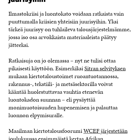
Ilmastokriisi ja luontokato voidaan ratkaista vain
puuttumalla kriisien yhteisiin juurisyihin. Yksi
tärkeä juurisyy on tuhlaileva talousjärjestelmämme,
jossa iso osa arvokkaista materiaaleista päätyy
jätteeksi.
Ratkaisuja on jo olemassa – nyt ne tulisi ottaa
pikaisesti käyttöön. Esimerkiksi
Sitran selvityksen
mukaan kiertotaloustoimet ruoantuotannossa,
rakennus-, tekstiili- ja metsäsektorilla voivat
kääntää huolestuttavaa vauhtia etenevän
luontokadon suunnan – eli pysäyttää
monimuotoisuuden hupenemisen ja palauttaa
luonnon elpymisuralle.
Maailman kiertotalousfoorumi
WCEF järjestetään
joulukuussa
ensimmäistä kertaa Afrikan