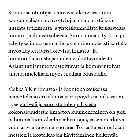
Sitran asiantuntijat seuraavat aktiivisesti niin
kansainvälisten neuvottelujen etenemistä kuin
uusinta tutkimusta ja yhteiskunnallista keskustelua
luonto- ja ilmastoaiheista. Sitran omaan työhön ja
selvityksiin perustuen he ovat erinomaisesti kartalla
myös käytettävissä olevista ilmasto- ja
luontoratkaisuista ja niiden vaikuttavuudesta.
Asiantuntijamme taustoittavat ja kommentoivat
aiheita mielellään myös median edustajille.
Vaikka YK:n ilmasto- ja luontokokouksissa
neuvotellaan eri aikoina ja eri pöydissä, oikeasti on
kyse
yhdestä ja samasta tulenpalavasta
kokonaisuudesta
: ilmaston kuumeneminen on yksi
pahimpia luontokadon aiheuttajia, ja sen merkitys
vain kasvaa tulevina vuosina. Toisaalta esimerkiksi
metsien ja kosteikkojen hävittäminen heikentää