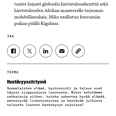
tuntee laajasti globaalia kiertotalouskenttää sekä
kiertotalouden Afrikan mantereelle tarjoamia
mahdollisuuksia. Mika osallistuu foorumiin
paikan päällä Kigalissa.
JAA
J
J
J
J
K
A
A
A
A
O
A
A
A
A
P
F
T
L
S
I
A
W
I
Ä
O
TEEMA
C
I
N
H
I
E
T
K
K
A
Kestävyyssiirtymä
B
T
E
Ö
R
Suomalaisten elämä, hyvinvointi ja talous ovat
O
E
D
P
T
täysin riippuvaisia luonnosta. Miten kehitämme
O
R
I
O
I
ratkaisuja siihen, kuinka rakentaa hyvää elämää,
K
I
N
S
K
menestyvää liiketoimintaa ja kestävää julkista
I
S
I
T
K
taloutta luonnon kantokyvyn rajoissa?
S
S
S
I
E
S
Ä
S
L
L