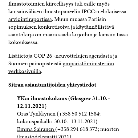
Ilmastotoimien kiireellisyys tuli esille myös
kansainvälisen ilmastopaneelin IPCC:n elokuisessa
arviointiraportissa
. Muun muassa Pariisin
sopimuksen konkretisoiva ja käytännöllistävä
sääntökirja on määrä saada kirjoihin ja kansiin tässä
kokouksessa.
Lisätietoja COP 26 -neuvottelujen agendasta ja
Suomen painopisteistä
ympäristöministeriön
verkkosivuilla
.
Sitran asiantuntijoiden yhteystiedot
YK:n ilmastokokous (Glasgow 31.10.–
12.11.2021)
Oras Tynkkynen
(+358 50 512 1584;
kokouspaikalla 30.10.–13.11.2021)
Emma Sairanen
(+358 294 618 373; nuorten
ilmastodelegaatti 2021)