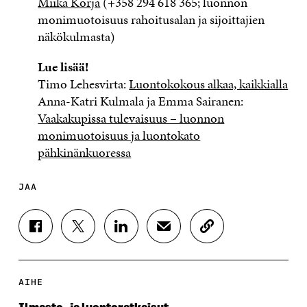
Miika Korja
(+358 294 618 365; luonnon
monimuotoisuus rahoitusalan ja sijoittajien
näkökulmasta)
Lue lisää!
Timo Lehesvirta:
Luontokokous alkaa, kaikkialla
Anna-Katri Kulmala ja Emma Sairanen:
Vaakakupissa tulevaisuus – luonnon
monimuotoisuus ja luontokato
pähkinänkuoressa
JAA
J
J
J
J
K
A
A
A
A
O
A
A
A
A
P
F
T
L
S
I
A
W
I
Ä
O
AIHE
C
I
N
H
I
E
T
K
K
A