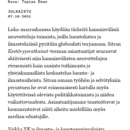
Kuva: Topias Dean
JULKAISTU
07.10.2021
Loka-marraskuussa käydään tärkeitä kansainvälisiä
neuvotteluja toimista, joilla luontokatoa ja
ilmastokriisiä pyritään globaalisti torjumaan. Sitran
Kestävyysratkaisut
-teeman asiantuntijat seuraavat
aktiivisesti niin kansainvälisten neuvottelujen
etenemistä kuin uusinta tutkimusta ja
yhteiskunnallista keskustelua luonto- ja
ilmastoaiheista. Sitran omaan työhön ja selvityksiin
perustuen he ovat erinomaisesti kartalla myös
käytettävissä olevista politiikkatoimista ja niiden
vaikuttavuudesta. Asiantuntijamme taustoittavat ja
kommentoivat näitä aiheita mielellään myös
median edustajille.
Vaikka YK:n ilmasto- ja luontosopimuksista