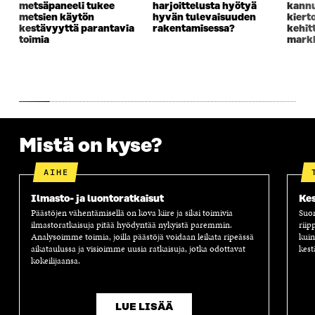
metsäpaneeli tukee
harjoittelusta hyötyä
kannu
U
N
U
K
metsien käytön
hyvän tulevaisuuden
kiert
N
A
N
U
kestävyyttä parantavia
rakentamisessa?
kehit
A
S
A
N
toimia
markk
S
S
S
A
S
A
S
S
A
A
S
A
Mistä on kyse?
AIHE
Ilmasto- ja luontoratkaisut
Kes
Päästöjen vähentämisellä on kova kiire ja siksi toimivia
Suom
ilmastoratkaisuja pitää hyödyntää nykyistä paremmin.
riip
Analysoimme toimia, joilla päästöjä voidaan leikata ripeässä
kuin
aikataulussa ja visioimme uusia ratkaisuja, jotka odottavat
kest
kokeilijaansa.
LUE LISÄÄ