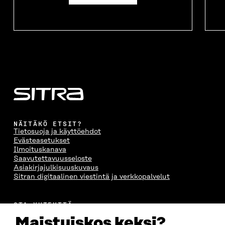
NÄITÄKÖ ETSIT?
Tietosuoja ja käyttöehdot
Evästeasetukset
Ilmoituskanava
Saavutettavuusseloste
Asiakirjajulkisuuskuvaus
Sitran digitaalinen viestintä ja verkkopalvelut
OTA YHTEYTTÄ
Suomen itsenäisyyden juhlarahasto Sitra
Maistuiskos keksi?
Itämerenkatu 11-13, PL 160,