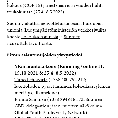
kokous (COP 15) järjestetään ensi vuoden huhti-
toukokuussa (25.4–8.5.2022).
Suomi vaikuttaa neuvotteluissa osana Euroopan
unionia. Lue ympäristöministeriön verkkosivuilta
kooste
kokouksen annista
ja
Suomen
neuvottelutavoitteista
.
Sitran asiantuntijoiden yhteystiedot
YK:n luontokokous (Kunming / online 11.–
15.10.2021 & 25.4–8.5.2022)
Timo Lehesvirta
(+358 400 752 212;
luontokadon pysäyttäminen, kokouksen yleinen
merkitys, tilannekuva)
Emma Sairanen
(+358 294 618 373; Suomen
CBD-delegaation jäsen, nuorten näkökulma
Global Youth Biodiversity Network)