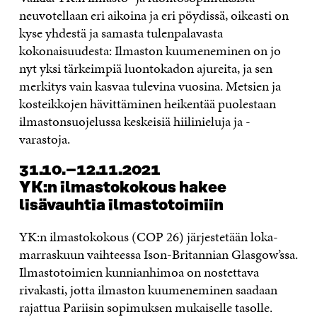
neuvotellaan eri aikoina ja eri pöydissä, oikeasti on
kyse yhdestä ja samasta tulenpalavasta
kokonaisuudesta: Ilmaston kuumeneminen on jo
nyt yksi tärkeimpiä luontokadon ajureita, ja sen
merkitys vain kasvaa tulevina vuosina. Metsien ja
kosteikkojen hävittäminen heikentää puolestaan
ilmastonsuojelussa keskeisiä hiilinieluja ja -
varastoja.
31.10.–12.11.2021
YK:n ilmastokokous hakee
lisävauhtia ilmastotoimiin
YK:n ilmastokokous (COP 26) järjestetään loka-
marraskuun vaihteessa Ison-Britannian Glasgow’ssa.
Ilmastotoimien kunnianhimoa on nostettava
rivakasti, jotta ilmaston kuumeneminen saadaan
rajattua Pariisin sopimuksen mukaiselle tasolle.