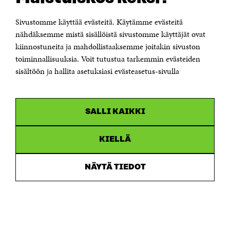
00181 Helsinki
Sivustomme käyttää evästeitä. Käytämme evästeitä
Puhelin +358 294 618 991
Sähköpostiosoite
nähdäksemme mistä sisällöistä sivustomme käyttäjät ovat
etunimi.sukunimi@sitra.fi tai sitra@sitra.fi
kiinnostuneita ja mahdollistaaksemme joitakin sivuston
toiminnallisuuksia. Voit tutustua tarkemmin evästeiden
Saapumisohjeet
sisältöön ja hallita asetuksiasi evästeasetus-sivulla
Y-tunnus 0202132-3
OLEMME NÄISSÄ SOMEISSA
SALLI KAIKKI
Facebook
Avautuu
uudessa
Linkedin
ikkunassa
KIELLÄ
Avautuu
uudessa
Youtube
ikkunassa
Avautuu
NÄYTÄ TIEDOT
uudessa
Instagram
ikkunassa
Avautuu
uudessa
ikkunassa