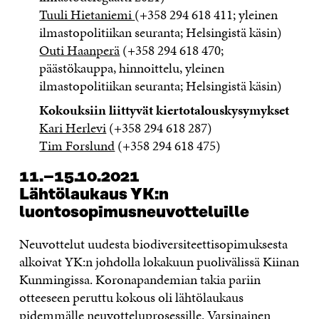
Tuuli Hietaniemi
(+358 294 618 411; yleinen
ilmastopolitiikan seuranta; Helsingistä käsin)
Outi Haanperä
(+358 294 618 470;
päästökauppa, hinnoittelu, yleinen
ilmastopolitiikan seuranta; Helsingistä käsin)
Kokouksiin liittyvät kiertotalouskysymykset
Kari Herlevi
(+358 294 618 287)
Tim Forslund
(+358 294 618 475)
11.–15.10.2021
Lähtölaukaus YK:n
luontosopimusneuvotteluille
Neuvottelut uudesta biodiversiteettisopimuksesta
alkoivat YK:n johdolla lokakuun puolivälissä Kiinan
Kunmingissa. Koronapandemian takia pariin
otteeseen peruttu kokous oli lähtölaukaus
pidemmälle neuvotteluprosessille. Varsinainen