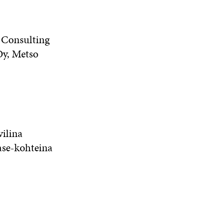
 Consulting
Oy, Metso
vilina
ase-kohteina