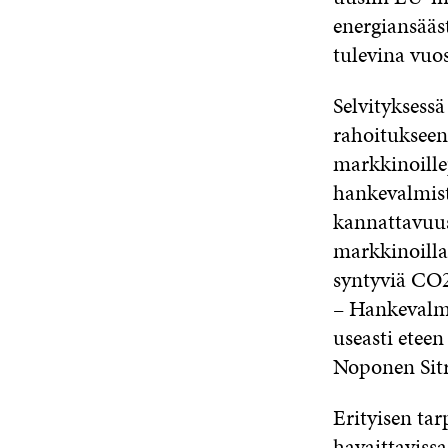
energiansääs
tulevina vu
Selvityksessä
rahoitukseen 
markkinoille
hankevalmist
kannattavuuss
markkinoilla
syntyviä CO
– Hankevalmis
useasti etee
Noponen Sitr
Erityisen ta
havaittaviss