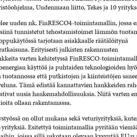
istöohjelma, Uudenmaan liitto, Tekes ja 10 yrityks
ttelee uuden nk. FinRESCO4-toimintamallin, jossa e
a siinä tunnistetut tehostamistoimet lämmön tuota
loppukäytössä tarjotaan asiakkaalle räätälöitynä
atkaisuna. Erityisesti julkisten rakennusten
kkeita varten kehitetyssä FinRESCO-toimintamall
ioenergian käyttöä ja puhtaiden teknologioiden hy
tuotannossa että putkistojen ja kiinteistöjen sane
eluna. Tämä edistää kannattavien hankkeiden raho
istivat uusia hankemahdollisuuksia. Niitä varten 
tioita ollaan rakentamassa.
ystyössä on ollut mukana sekä veturiyrityksiä, kute
yrityksiä. Esitettyä toimintamallia pyritään viemää
ihin, joissa sillä uskotaan olevaan kysyntää EU:n