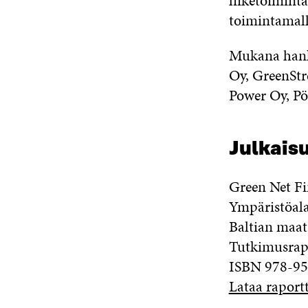
liiketoimint
toimintamall
Mukana hankk
Oy, GreenStr
Power Oy, Pö
Julkaisu
Green Net Fi
Ympäristöala
Baltian maat
Tutkimusrap
ISBN 978-951
Lataa raportt