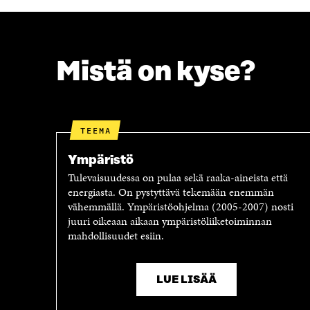
C
I
E
T
B
T
O
E
O
R
Mistä on kyse?
K
I
I
S
S
S
S
Ä
A
A
TEEMA
A
V
V
A
Ympäristö
A
U
Tulevaisuudessa on pulaa sekä raaka-aineista että
U
T
energiasta. On pystyttävä tekemään enemmän
T
U
vähemmällä. Ympäristöohjelma (2005-2007) nosti
U
U
juuri oikeaan aikaan ympäristöliiketoiminnan
U
U
mahdollisuudet esiin.
U
U
U
D
D
E
E
S
LUE LISÄÄ
S
S
S
A