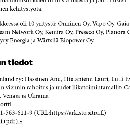
amahdollisuuksien tunnistamisesta ja johti uusien
ien kehitystyötä.
eessa oli 10 yritystä: Onninen Oy, Vapo Oy, Gaia
eam Network Oy, Kemira Oy, Preseco Oy, Planora 
yry Energia ja Wärtsilä Biopower Oy.
n tiedot
nland ry: Hassinen Anu, Hietaniemi Lauri, Lutfi E
n viennin rahoitus ja uudet liiketoimintamallit: C
, Venäjä ja Ukraina
ortti
-563-611-9 (URL:https://arkisto.sitra.fi)
i (pdf) »