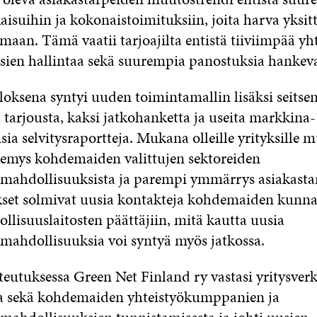
isuihin ja kokonaistoimituksiin, joita harva yksitt
maan. Tämä vaatii tarjoajilta entistä tiiviimpää yht
ien hallintaa sekä suurempia panostuksia hankev
oksena syntyi uuden toimintamallin lisäksi seits
 tarjousta, kaksi jatkohanketta ja useita markkina-
sia selvitysraportteja. Mukana olleille yrityksille 
emys kohdemaiden valittujen sektoreiden
amahdollisuuksista ja parempi ymmärrys asiakastar
ykset solmivat uusia kontakteja kohdemaiden kunnal
eollisuuslaitosten päättäjiin, mitä kautta uusia
amahdollisuuksia voi syntyä myös jatkossa.
eutuksessa Green Net Finland ry vastasi yritysver
a sekä kohdemaiden yhteistyökumppanien ja