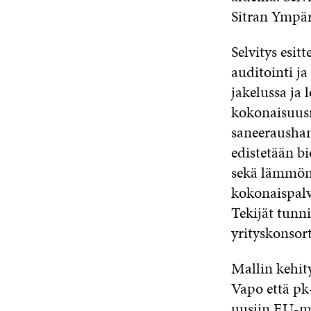
Sitran Ympär
Selvitys esi
auditointi j
jakelussa ja 
kokonaisuusr
saneeraushan
edistetään b
sekä lämmön 
kokonaispalv
Tekijät tunn
yrityskonsor
Mallin kehit
Vapo että pk-
uusiin EU-ma