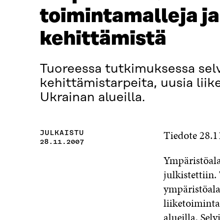
toimintamalleja j
kehittämistä
Tuoreessa tutkimuksessa selv
kehittämistarpeita, uusia liik
Ukrainan alueilla.
Tiedote 28.1
JULKAISTU
28.11.2007
Ympäristöalan
julkistettiin
ympäristöala
liiketoimint
alueilla. Sel