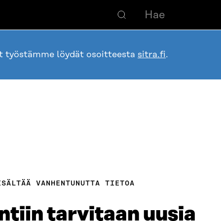
ot työstämme löydät osoitteesta
sitra.fi
.
ISÄLTÄÄ VANHENTUNUTTA TIETOA
tiin tarvitaan uusia