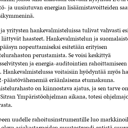
tö- ja uusiutuvan energian lisäämistavoitteiden sa
osikymmeninä.
 ja yritysten hankevalmisteluissa tulivat vahvasti es
liittyvät haasteet. Hankevalmistelun ja suomalaist
pääsyn nopeuttamiseksi esitetään erityisen
elurahaston perustamista. Se voisi keskittyä
elvitysten ja energia-auditointien rahoittamiseen 
. Hankevalmistelussa voitaisiin hyödyntää myös h
2-päästövähenemiä eräänlaisena etumaksuna.
telurahasto on kiinnostava ajatus, ja sen tarve on
n Sitran Ympäristöohjelman aikana, totesi ohjelmaj
asta.
rpeen uudelle rahoitusinstrumentille luo markkinoil
a oleva asiakastarpeiden muutostrendi entistä suur