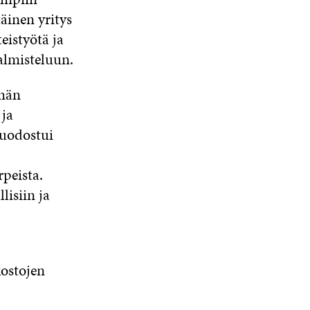
äinen yritys
eistyötä ja
almisteluun.
emän
 ja
muodostui
peista.
lisiin ja
kostojen