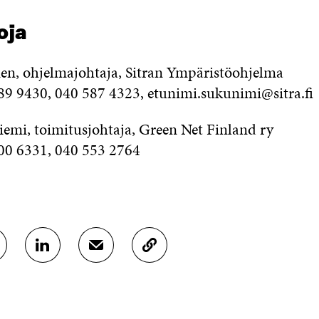
toja
n, ohjelmajohtaja, Sitran Ympäristöohjelma
89 9430, 040 587 4323, etunimi.sukunimi@sitra.fi
iemi, toimitusjohtaja, Green Net Finland ry
700 6331, 040 553 2764
J
J
K
A
A
O
A
A
P
L
S
I
I
Ä
O