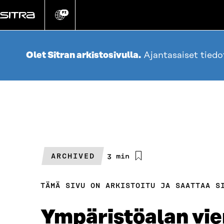
Siirry
suoraan
FI
Vaihda
sivuston
sisältöön
kieli
Olet Sitran arkistosivulla.
Ajantasaiset tied
ARCHIVED
Arvioitu
3 min
lukuaika
TÄMÄ SIVU ON ARKISTOITU JA SAATTAA S
Ympäristöalan vien