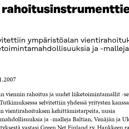
a rahoitusinstrumentti
itettiin ympäristöalan vientirahoitu
etoimintamahdollisuuksia ja -malleja
1.2007
 viennin rahoitus ja uudet liiketoimintamallit -se
. Tutkimuksessa selvitettiin yhdessä yritysten kanssa
n vientirahoituksen kehittämistarpeita, uusia
amahdollisuuksia ja -malleja Baltian, Venäjän ja U
vityksestä vastasi Green Net Finland ry. Hankkeen ra