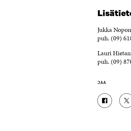
Lisätie
Jukka Nopone
puh. (09) 61
Lauri Hietan
puh. (09) 8
JAA
J
J
A
A
A
A
F
T
A
W