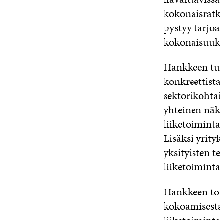
kokonaisratka
pystyy tarjoa
kokonaisuuks
Hankkeen tul
konkreettista
sektorikohtai
yhteinen näk
liiketoimint
Lisäksi yrit
yksityisten t
liiketoimint
Hankkeen tot
kokoamisest