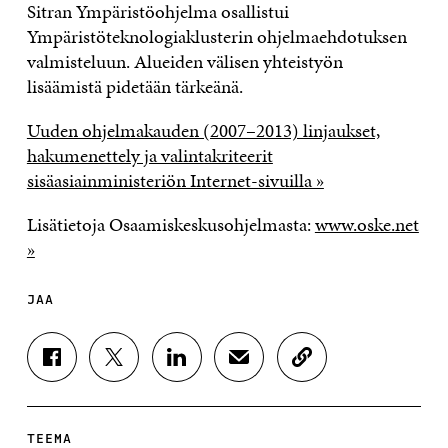
Sitran Ympäristöohjelma osallistui
Ympäristöteknologiaklusterin ohjelmaehdotuksen
valmisteluun. Alueiden välisen yhteistyön
lisäämistä pidetään tärkeänä.
Uuden ohjelmakauden (2007–2013) linjaukset,
hakumenettely ja valintakriteerit
sisäasiainministeriön Internet-sivuilla »
Lisätietoja Osaamiskeskusohjelmasta:
www.oske.net
»
JAA
J
J
J
J
K
A
A
A
A
O
A
A
A
A
P
F
T
L
S
I
A
W
I
Ä
O
TEEMA