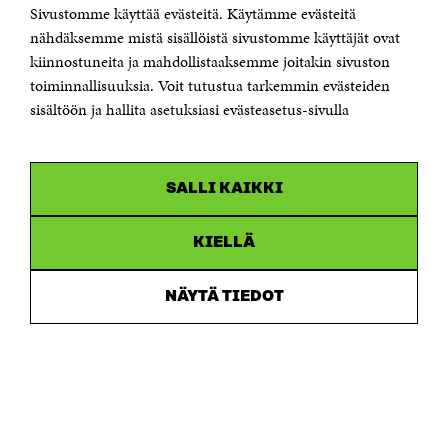
Sivustomme käyttää evästeitä. Käytämme evästeitä
Puhelin +358 294 618 991
Sähköpostiosoite
nähdäksemme mistä sisällöistä sivustomme käyttäjät ovat
etunimi.sukunimi@sitra.fi tai sitra@sitra.fi
kiinnostuneita ja mahdollistaaksemme joitakin sivuston
Saapumisohjeet
toiminnallisuuksia. Voit tutustua tarkemmin evästeiden
sisältöön ja hallita asetuksiasi evästeasetus-sivulla
Y-tunnus 0202132-3
OLEMME NÄISSÄ SOMEISSA
SALLI KAIKKI
Facebook
Avautuu
uudessa
Linkedin
ikkunassa
KIELLÄ
Avautuu
uudessa
Youtube
ikkunassa
Avautuu
NÄYTÄ TIEDOT
uudessa
Instagram
ikkunassa
Avautuu
uudessa
ikkunassa