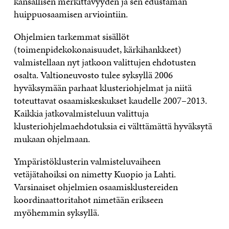
kansallisen merkittävyyden ja sen edustaman
huippuosaamisen arviointiin.
Ohjelmien tarkemmat sisällöt
(toimenpidekokonaisuudet, kärkihankkeet)
valmistellaan nyt jatkoon valittujen ehdotusten
osalta. Valtioneuvosto tulee syksyllä 2006
hyväksymään parhaat klusteriohjelmat ja niitä
toteuttavat osaamiskeskukset kaudelle 2007–2013.
Kaikkia jatkovalmisteluun valittuja
klusteriohjelmaehdotuksia ei välttämättä hyväksytä
mukaan ohjelmaan.
Ympäristöklusterin valmisteluvaiheen
vetäjätahoiksi on nimetty Kuopio ja Lahti.
Varsinaiset ohjelmien osaamisklustereiden
koordinaattoritahot nimetään erikseen
myöhemmin syksyllä.