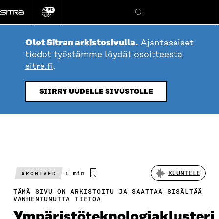
Siirry
FI
suoraan
Vaihda
Hae
sivuston
sisältöön
kieli
Olet Sitran arkistosivulla.
Ajantasaiset
tiedot työstämme löydät osoitteesta
sitra.fi
.
SIIRRY UUDELLE SIVUSTOLLE
Arvioitu
1 min
KUUNTELE
ARCHIVED
lukuaika
TÄMÄ SIVU ON ARKISTOITU JA SAATTAA SISÄLTÄÄ
VANHENTUNUTTA TIETOA
Ympäristöteknologiaklusteri