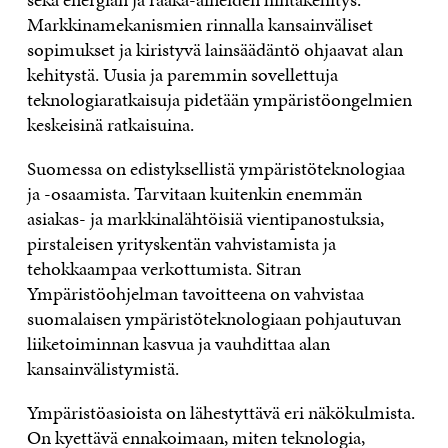
Markkinamekanismien rinnalla kansainväliset
sopimukset ja kiristyvä lainsäädäntö ohjaavat alan
kehitystä. Uusia ja paremmin sovellettuja
teknologiaratkaisuja pidetään ympäristöongelmien
keskeisinä ratkaisuina.
Suomessa on edistyksellistä ympäristöteknologiaa
ja -osaamista. Tarvitaan kuitenkin enemmän
asiakas- ja markkinalähtöisiä vientipanostuksia,
pirstaleisen yrityskentän vahvistamista ja
tehokkaampaa verkottumista. Sitran
Ympäristöohjelman tavoitteena on vahvistaa
suomalaisen ympäristöteknologiaan pohjautuvan
liiketoiminnan kasvua ja vauhdittaa alan
kansainvälistymistä.
Ympäristöasioista on lähestyttävä eri näkökulmista.
On kyettävä ennakoimaan, miten teknologia,