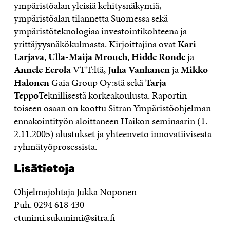
ympäristöalan yleisiä kehitysnäkymiä,
ympäristöalan tilannetta Suomessa sekä
ympäristöteknologiaa investointikohteena ja
yrittäjyysnäkökulmasta. Kirjoittajina ovat
Kari
Larjava
,
Ulla-Maija Mroueh
,
Hidde Ronde
ja
Annele Eerola
VTT:ltä,
Juha Vanhanen
ja
Mikko
Halonen
Gaia Group Oy:stä sekä
Tarja
Teppo
Teknillisestä korkeakoulusta. Raportin
toiseen osaan on koottu Sitran Ympäristöohjelman
ennakointityön aloittaneen Haikon seminaarin (1.–
2.11.2005) alustukset ja yhteenveto innovatiivisesta
ryhmätyöprosessista.
Lisätietoja
Ohjelmajohtaja Jukka Noponen
Puh. 0294 618 430
etunimi.sukunimi@sitra.fi