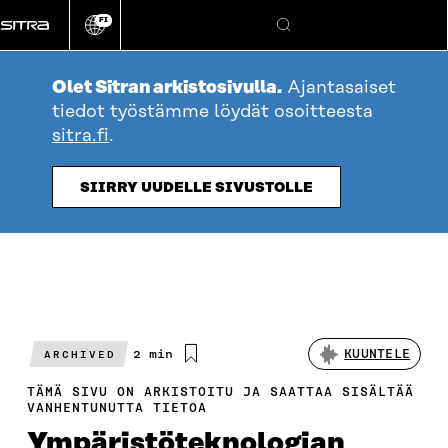
Siirry
FI
suoraan
Vaihda
Hae
sivuston
sisältöön
kieli
Olet Sitran arkistosivulla.
Ajantasaiset
tiedot työstämme löydät osoitteesta
sitra.fi
.
SIIRRY UUDELLE SIVUSTOLLE
Arvioitu
2 min
KUUNTELE
ARCHIVED
lukuaika
TÄMÄ SIVU ON ARKISTOITU JA SAATTAA SISÄLTÄÄ
VANHENTUNUTTA TIETOA
Ympäristöteknologian