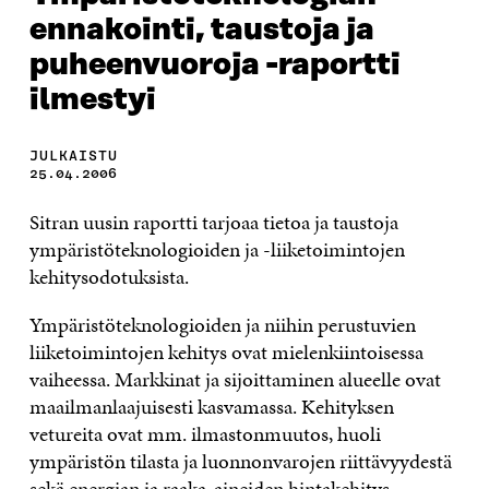
ennakointi, taustoja ja
puheenvuoroja -raportti
ilmestyi
JULKAISTU
25.04.2006
Sitran uusin raportti tarjoaa tietoa ja taustoja
ympäristöteknologioiden ja -liiketoimintojen
kehitysodotuksista.
Ympäristöteknologioiden ja niihin perustuvien
liiketoimintojen kehitys ovat mielenkiintoisessa
vaiheessa. Markkinat ja sijoittaminen alueelle ovat
maailmanlaajuisesti kasvamassa. Kehityksen
vetureita ovat mm. ilmastonmuutos, huoli
ympäristön tilasta ja luonnonvarojen riittävyydestä
sekä energian ja raaka-aineiden hintakehitys.