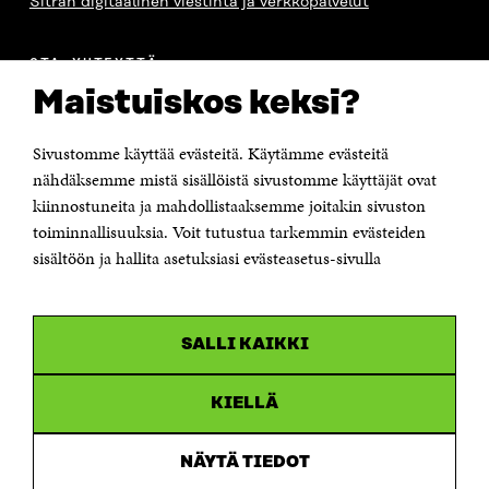
Sitran digitaalinen viestintä ja verkkopalvelut
OTA YHTEYTTÄ
Suomen itsenäisyyden juhlarahasto Sitra
Maistuiskos keksi?
Itämerenkatu 11-13, PL 160,
00181 Helsinki
Sivustomme käyttää evästeitä. Käytämme evästeitä
Puhelin +358 294 618 991
Sähköpostiosoite
nähdäksemme mistä sisällöistä sivustomme käyttäjät ovat
etunimi.sukunimi@sitra.fi tai sitra@sitra.fi
kiinnostuneita ja mahdollistaaksemme joitakin sivuston
Saapumisohjeet
toiminnallisuuksia. Voit tutustua tarkemmin evästeiden
sisältöön ja hallita asetuksiasi evästeasetus-sivulla
Y-tunnus 0202132-3
OLEMME NÄISSÄ SOMEISSA
SALLI KAIKKI
Facebook
Avautuu
uudessa
Linkedin
ikkunassa
KIELLÄ
Avautuu
uudessa
Youtube
ikkunassa
Avautuu
NÄYTÄ TIEDOT
uudessa