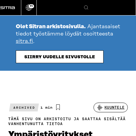
Siirry
FI
suoraan
Vaihda
Hae
sivuston
sisältöön
kieli
Olet Sitran arkistosivulla.
Ajantasaiset
tiedot työstämme löydät osoitteesta
sitra.fi
.
SIIRRY UUDELLE SIVUSTOLLE
Arvioitu
1 min
KUUNTELE
ARCHIVED
lukuaika
TÄMÄ SIVU ON ARKISTOITU JA SAATTAA SISÄLTÄÄ
VANHENTUNUTTA TIETOA
Ympäristöyritykset