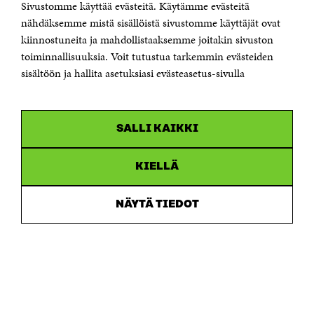
Sivustomme käyttää evästeitä. Käytämme evästeitä
Puhelin +358 294 618 991
Sähköpostiosoite
nähdäksemme mistä sisällöistä sivustomme käyttäjät ovat
etunimi.sukunimi@sitra.fi tai sitra@sitra.fi
kiinnostuneita ja mahdollistaaksemme joitakin sivuston
toiminnallisuuksia. Voit tutustua tarkemmin evästeiden
Saapumisohjeet
sisältöön ja hallita asetuksiasi evästeasetus-sivulla
Y-tunnus 0202132-3
OLEMME NÄISSÄ SOMEISSA
SALLI KAIKKI
Facebook
Avautuu
uudessa
Linkedin
ikkunassa
KIELLÄ
Avautuu
uudessa
Youtube
ikkunassa
Avautuu
NÄYTÄ TIEDOT
uudessa
Instagram
ikkunassa
Avautuu
uudessa
ikkunassa