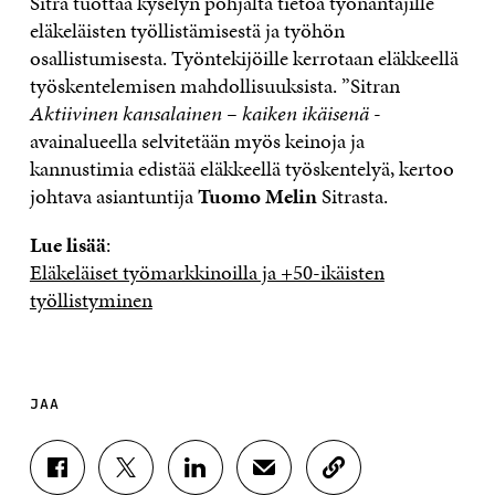
Sitra tuottaa kyselyn pohjalta tietoa työnantajille
eläkeläisten työllistämisestä ja työhön
osallistumisesta. Työntekijöille kerrotaan eläkkeellä
työskentelemisen mahdollisuuksista. ”Sitran
Aktiivinen kansalainen – kaiken ikäisenä
-
avainalueella selvitetään myös keinoja ja
kannustimia edistää eläkkeellä työskentelyä, kertoo
johtava asiantuntija
Tuomo Melin
Sitrasta.
Lue lisää
:
Eläkeläiset työmarkkinoilla ja +50-ikäisten
työllistyminen
JAA
J
J
J
J
K