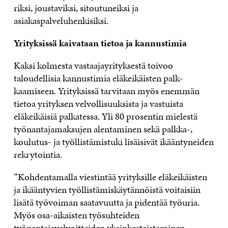
riksi, joustaviksi, sitoutuneiksi ja
asiakaspalveluhenkisiksi.
Yrityksissä kaivataan tietoa ja kannustimia
Kaksi kolmesta vastaajayrityksestä toivoo
taloudellisia kannustimia eläkeikäisten palk­
kaamiseen. Yrityksissä tarvitaan myös enemmän
tietoa yrityksen velvollisuuksista ja vastuista
eläkeikäisiä palkatessa. Yli 80 prosentin mielestä
työnantajamaksujen alentaminen sekä palkka-,
koulutus- ja työllistämistuki lisäisivät ikääntyneiden
rekrytointia.
”Kohdentamalla viestintää yrityksille eläkeikäisten
ja ikääntyvien työllistämiskäytännöistä voitaisiin
lisätä työvoiman saatavuutta ja pidentää työuria.
Myös osa-aikaisten työsuhteiden
työnantajavelvoitteiden yksinkertaistaminen,