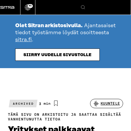
Siirry
FI
suoraan
Vaihda
Hae
sivuston
sisältöön
kieli
Olet Sitran arkistosivulla.
Ajantasaiset
tiedot työstämme löydät osoitteesta
sitra.fi
.
SIIRRY UUDELLE SIVUSTOLLE
Arvioitu
3 min
KUUNTELE
ARCHIVED
lukuaika
TÄMÄ SIVU ON ARKISTOITU JA SAATTAA SISÄLTÄÄ
VANHENTUNUTTA TIETOA
Yritykset palkkaavat