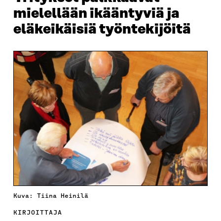
mielellään ikääntyviä ja
eläkeikäisiä työntekijöitä
Kuva: Tiina Heinilä
KIRJOITTAJA