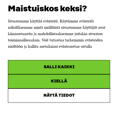
Suomen itsenäisyyden juhlarahasto Sitra
Maistuiskos keksi?
Itämerenkatu 11-13, PL 160,
00181 Helsinki
Sivustomme käyttää evästeitä. Käytämme evästeitä
Puhelin +358 294 618 991
Sähköpostiosoite
nähdäksemme mistä sisällöistä sivustomme käyttäjät ovat
etunimi.sukunimi@sitra.fi tai sitra@sitra.fi
kiinnostuneita ja mahdollistaaksemme joitakin sivuston
Saapumisohjeet
toiminnallisuuksia. Voit tutustua tarkemmin evästeiden
sisältöön ja hallita asetuksiasi evästeasetus-sivulla
Y-tunnus 0202132-3
OLEMME NÄISSÄ SOMEISSA
SALLI KAIKKI
Facebook
Avautuu
uudessa
Linkedin
ikkunassa
KIELLÄ
Avautuu
uudessa
Youtube
ikkunassa
Avautuu
NÄYTÄ TIEDOT
uudessa
Instagram
ikkunassa
Avautuu
uudessa
ikkunassa