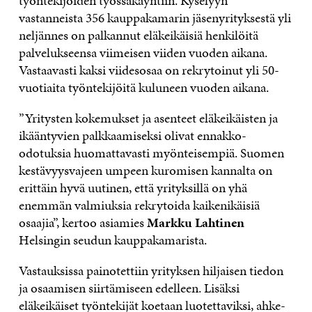
työntekijöiden työssäkäyntiin. Kyselyyn
vastanneista 356 kauppakamarin jäsenyrityksestä yli
neljännes on palkannut eläkeikäisiä henkilöitä
palvelukseensa viimeisen viiden vuoden aikana.
Vastaavasti kaksi viidesosaa on rekrytoinut yli 50-
vuotiaita työntekijöitä kuluneen vuoden aikana.
”Yritysten kokemukset ja asenteet eläkeikäisten ja
ikääntyvien palkkaamiseksi olivat ennakko-
odotuksia huomattavasti myönteisempiä. Suomen
kestävyysvajeen umpeen kuromisen kannalta on
erittäin hyvä uutinen, että yrityksillä on yhä
enemmän valmiuksia rekrytoida kaikenikäisiä
osaajia”, kertoo asiamies
Markku Lahtinen
Helsingin seudun kauppakamarista.
Vastauksissa painotettiin yrityksen hil­jaisen tiedon
ja osaamisen siirtämiseen edel­leen. Lisäksi
eläkeikäiset työntekijät koetaan luotettaviksi, ahke­