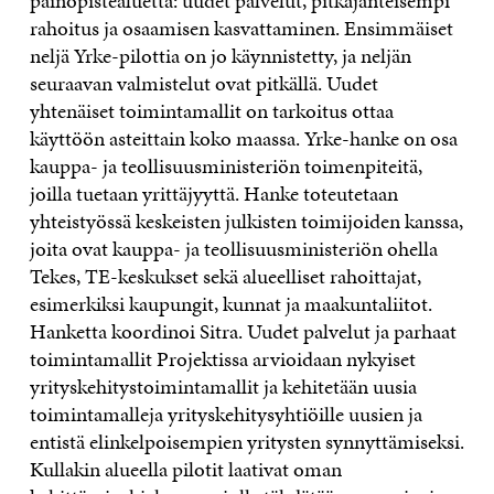
painopistealuetta: uudet palvelut, pitkäjänteisempi
rahoitus ja osaamisen kasvattaminen. Ensimmäiset
neljä Yrke-pilottia on jo käynnistetty, ja neljän
seuraavan valmistelut ovat pitkällä. Uudet
yhtenäiset toimintamallit on tarkoitus ottaa
käyttöön asteittain koko maassa. Yrke-hanke on osa
kauppa- ja teollisuusministeriön toimenpiteitä,
joilla tuetaan yrittäjyyttä. Hanke toteutetaan
yhteistyössä keskeisten julkisten toimijoiden kanssa,
joita ovat kauppa- ja teollisuusministeriön ohella
Tekes, TE-keskukset sekä alueelliset rahoittajat,
esimerkiksi kaupungit, kunnat ja maakuntaliitot.
Hanketta koordinoi Sitra. Uudet palvelut ja parhaat
toimintamallit Projektissa arvioidaan nykyiset
yrityskehitystoimintamallit ja kehitetään uusia
toimintamalleja yrityskehitysyhtiöille uusien ja
entistä elinkelpoisempien yritysten synnyttämiseksi.
Kullakin alueella pilotit laativat oman