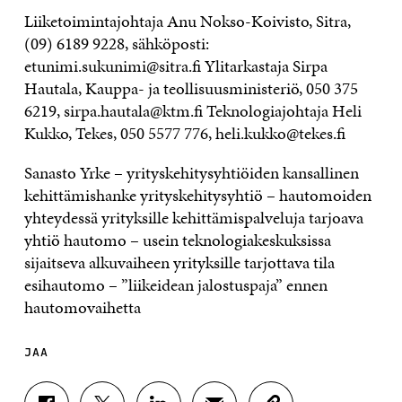
Liiketoimintajohtaja Anu Nokso-Koivisto, Sitra,
(09) 6189 9228, sähköposti:
etunimi.sukunimi@sitra.fi Ylitarkastaja Sirpa
Hautala, Kauppa- ja teollisuusministeriö, 050 375
6219, sirpa.hautala@ktm.fi Teknologiajohtaja Heli
Kukko, Tekes, 050 5577 776, heli.kukko@tekes.fi
Sanasto Yrke – yrityskehitysyhtiöiden kansallinen
kehittämishanke yrityskehitysyhtiö – hautomoiden
yhteydessä yrityksille kehittämispalveluja tarjoava
yhtiö hautomo – usein teknologiakeskuksissa
sijaitseva alkuvaiheen yrityksille tarjottava tila
esihautomo – ”liikeidean jalostuspaja” ennen
hautomovaihetta
JAA