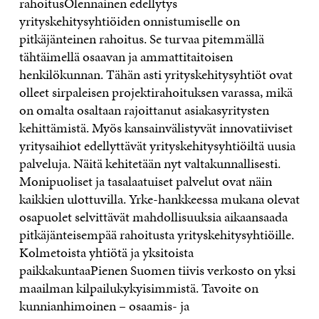
rahoitusOlennainen edellytys
yrityskehitysyhtiöiden onnistumiselle on
pitkäjänteinen rahoitus. Se turvaa pitemmällä
tähtäimellä osaavan ja ammattitaitoisen
henkilökunnan. Tähän asti yrityskehitysyhtiöt ovat
olleet sirpaleisen projektirahoituksen varassa, mikä
on omalta osaltaan rajoittanut asiakasyritysten
kehittämistä. Myös kansainvälistyvät innovatiiviset
yritysaihiot edellyttävät yrityskehitysyhtiöiltä uusia
palveluja. Näitä kehitetään nyt valtakunnallisesti.
Monipuoliset ja tasalaatuiset palvelut ovat näin
kaikkien ulottuvilla. Yrke-hankkeessa mukana olevat
osapuolet selvittävät mahdollisuuksia aikaansaada
pitkäjänteisempää rahoitusta yrityskehitysyhtiöille.
Kolmetoista yhtiötä ja yksitoista
paikkakuntaaPienen Suomen tiivis verkosto on yksi
maailman kilpailukykyisimmistä. Tavoite on
kunnianhimoinen – osaamis- ja