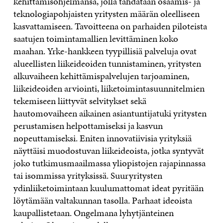
kehittämisohjelmansa, jolla tähdätään osaamis- ja
teknologiapohjaisten yritysten määrän oleelliseen
kasvattamiseen. Tavoitteena on parhaiden piloteista
saatujen toimintamallien levittäminen koko
maahan. Yrke-hankkeen tyypillisiä palveluja ovat
alueellisten liikeideoiden tunnistaminen, yritysten
alkuvaiheen kehittämispalvelujen tarjoaminen,
liikeideoiden arviointi, liiketoimintasuunnitelmien
tekemiseen liittyvät selvitykset sekä
hautomovaiheen aikainen asiantuntijatuki yritysten
perustamisen helpottamiseksi ja kasvun
nopeuttamiseksi. Eniten innovatiivisia yrityksiä
näyttäisi muodostuvan liikeideoista, jotka syntyvät
joko tutkimusmaailmassa yliopistojen rajapinnassa
tai isommissa yrityksissä. Suuryritysten
ydinliiketoimintaan kuulumattomat ideat pyritään
löytämään valtakunnan tasolla. Parhaat ideoista
kaupallistetaan. Ongelmana lyhytjänteinen