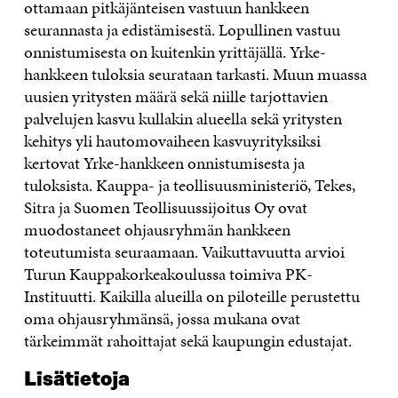
ottamaan pitkäjänteisen vastuun hankkeen
seurannasta ja edistämisestä. Lopullinen vastuu
onnistumisesta on kuitenkin yrittäjällä. Yrke-
hankkeen tuloksia seurataan tarkasti. Muun muassa
uusien yritysten määrä sekä niille tarjottavien
palvelujen kasvu kullakin alueella sekä yritysten
kehitys yli hautomovaiheen kasvuyrityksiksi
kertovat Yrke-hankkeen onnistumisesta ja
tuloksista. Kauppa- ja teollisuusministeriö, Tekes,
Sitra ja Suomen Teollisuussijoitus Oy ovat
muodostaneet ohjausryhmän hankkeen
toteutumista seuraamaan. Vaikuttavuutta arvioi
Turun Kauppakorkeakoulussa toimiva PK-
Instituutti. Kaikilla alueilla on piloteille perustettu
oma ohjausryhmänsä, jossa mukana ovat
tärkeimmät rahoittajat sekä kaupungin edustajat.
Lisätietoja