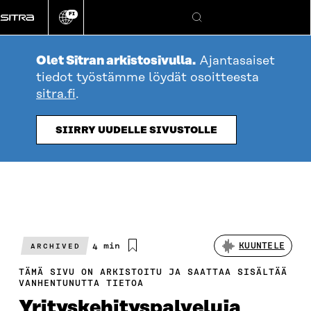
Siirry
FI
suoraan
Vaihda
Hae
sivuston
sisältöön
kieli
Olet Sitran arkistosivulla.
Ajantasaiset
tiedot työstämme löydät osoitteesta
sitra.fi
.
SIIRRY UUDELLE SIVUSTOLLE
Arvioitu
4 min
KUUNTELE
ARCHIVED
lukuaika
TÄMÄ SIVU ON ARKISTOITU JA SAATTAA SISÄLTÄÄ
VANHENTUNUTTA TIETOA
Yrityskehityspalveluja