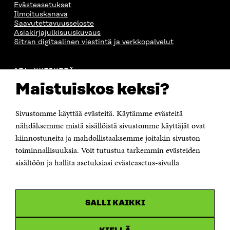
Evästeasetukset
Ilmoituskanava
Saavutettavuusseloste
Asiakirjajulkisuuskuvaus
Sitran digitaalinen viestintä ja verkkopalvelut
OTA YHTEYTTÄ
Suomen itsenäisyyden juhlarahasto Sitra
Maistuiskos keksi?
Itämerenkatu 11-13, PL 160,
00181 Helsinki
Sivustomme käyttää evästeitä. Käytämme evästeitä
Puhelin +358 294 618 991
Sähköpostiosoite
nähdäksemme mistä sisällöistä sivustomme käyttäjät ovat
etunimi.sukunimi@sitra.fi tai sitra@sitra.fi
kiinnostuneita ja mahdollistaaksemme joitakin sivuston
Saapumisohjeet
toiminnallisuuksia. Voit tutustua tarkemmin evästeiden
sisältöön ja hallita asetuksiasi evästeasetus-sivulla
Y-tunnus 0202132-3
OLEMME NÄISSÄ SOMEISSA
SALLI KAIKKI
Facebook
Avautuu
uudessa
Linkedin
ikkunassa