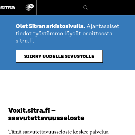
Siirry
FI
suoraan
Vaihda
Hae
sivuston
sisältöön
kieli
Olet Sitran arkistosivulla.
Ajantasaiset
tiedot työstämme löydät osoitteesta
sitra.fi
.
SIIRRY UUDELLE SIVUSTOLLE
Voxit.sitra.fi –
saavutettavuusseloste
Tämä saavutettavuusseloste koskee palvelua