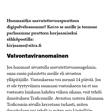
Huomasitko saavutettavuuspuutteen
digipalvelussamme? Kerro se meille ja teemme
parhaamme puutteen korjaamiseksi
sähköpostilla:
kirjaamo@sitra.fi
Valvontaviranomainen
Jos huomaat sivustolla saavutettavuusongelmia,
anna ensin palautetta meille eli sivuston
ylläpitäjälle. Vastauksessa voi mennä 14 päivää. Jos
et ole tyytyväinen saamaasi vastaukseen tai et saa
vastausta lainkaan kahden viikon aikana, voit tehdä
ilmoituksen Traficomille. Avautuu uuteen ikkunaan.
Traficomin sivulla kerrotaan tarkasti, miten
ilmoituksen voi tehdä ja miten asia käsitellään.