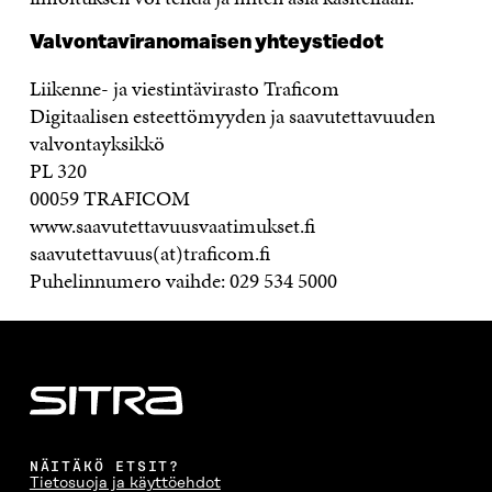
Valvontaviranomaisen yhteystiedot
Liikenne- ja viestintävirasto Traficom
Digitaalisen esteettömyyden ja saavutettavuuden
valvontayksikkö
PL 320
00059 TRAFICOM
www.saavutettavuusvaatimukset.fi
saavutettavuus(at)traficom.fi
Puhelinnumero vaihde: 029 534 5000
NÄITÄKÖ ETSIT?
Tietosuoja ja käyttöehdot