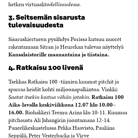
hetken virtuaali
todellisuudessa.
3. Seitsemän sisarusta
tulevaisuudesta
Sisaruskiertueen pysähdys Porissa kutsuu nuoret
rakentamaan Sitran ja Heurekan tulevaa näyttelyä
Kansalaistorille maanantaina ja tiistaina.
4. Ratkaisu 100 livenä
Tsekkaa Ratkaisu 100 -tiimien kuumat pitchit ja
sparraa heidät kohti miljoonapalkintoa. Vinkki:
Saatat itsekin kostua vähän jotakin.
Ratkaisu 100
Aika-lavalla keskiviikkona 12.07 klo 10.00–
16.00.
Biohakkeri Teemu Arina klo 10-11. Kuumaa
pitchausta Ali Jahangirin juontamana 12-14.
Paneelikeskustelussa Pekka Haavisto, Pauliina
Seppälä, Peter Vesterbacka ja Virve