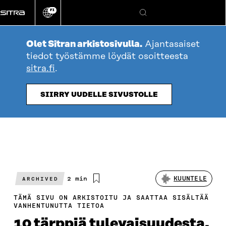
Siirry
FI
suoraan
Vaihda
Hae
sivuston
sisältöön
kieli
Olet Sitran arkistosivulla.
Ajantasaiset
tiedot työstämme löydät osoitteesta
sitra.fi
.
SIIRRY UUDELLE SIVUSTOLLE
Arvioitu
2 min
KUUNTELE
ARCHIVED
lukuaika
TÄMÄ SIVU ON ARKISTOITU JA SAATTAA SISÄLTÄÄ
VANHENTUNUTTA TIETOA
10 tärppiä tulevaisuudesta,