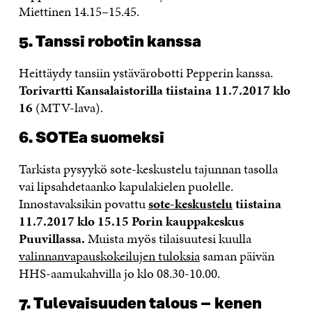
Miettinen 14.15–15.45.
5. Tanssi robotin kanssa
Heittäydy tansiin ystävärobotti Pepperin kanssa.
Torivartti Kansalaistorilla tiistaina 11.7.2017 klo
16
(MTV-lava).
6. SOTEa suomeksi
Tarkista pysyykö sote-keskustelu tajunnan tasolla
vai lipsahdetaanko kapulakielen puolelle.
Innostavaksikin povattu
sote-keskustelu
tiistaina
11.7.2017 klo 15.15 Porin kauppakeskus
Puuvillassa.
Muista myös tilaisuutesi kuulla
valinnanvapauskokeilujen tuloksia
saman päivän
HHS-aamukahvilla jo klo 08.30-10.00.
7. Tulevaisuuden talous – kenen