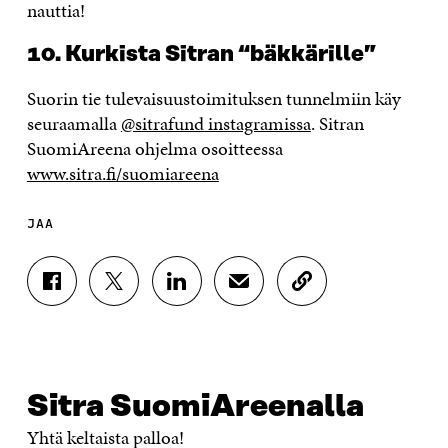
nauttia!
10. Kurkista Sitran “bäkkärille”
Suorin tie tulevaisuustoimituksen tunnelmiin käy
seuraamalla
@sitrafund instagramissa
. Sitran
SuomiAreena ohjelma osoitteessa
www.sitra.fi/suomiareena
JAA
J
J
J
J
K
A
A
A
A
O
A
A
A
A
P
F
T
L
S
I
A
W
I
Ä
O
C
I
N
H
I
E
T
K
K
A
Sitra SuomiAreenalla
B
T
E
Ö
R
Yhtä keltaista palloa!
O
E
D
P
T