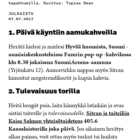
tapahtumilla. Kuvitus: Topias Dean
JULKAISTU
07.07.2017
1. Päivä käyntiin aamukahveilla
Herätä kielesi ja mielesi
Hyvää huomista, Suomi -
aamiaiskeskusteluissa Fazerin pop-up -kahvilassa
klo 8.30 jokaisena SuomiAreena-aamuna
(Yrjönkatu 12). Aamuvirkku nappaa myös Sitran
himoitut megatrendikortit ja kupin kahvia.
2. Tulevaisuus torilla
Heitä kengät pois, laita kännykkä latinkiin ja avaa
aistisi taiteelle ja
tulevaisuudelle.
Sitran ja taiteilija
Kaisa Salmen yhteisötaideteos
405.6
Kansalaistorilla joka päivä.
Jos aikainen herätys
alkaa painaa, voit ottaa myös torkut tai huilata