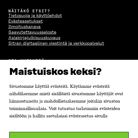
A
S
A
N
S
S
S
A
NÄITÄKÖ ETSIT?
S
A
S
S
Tietosuoja ja käyttöehdot
A
A
S
Evästeasetukset
A
Ilmoituskanava
Saavutettavuusseloste
Asiakirjajulkisuuskuvaus
Sitran digitaalinen viestintä ja verkkopalvelut
OTA YHTEYTTÄ
Suomen itsenäisyyden juhlarahasto Sitra
Maistuiskos keksi?
Itämerenkatu 11-13, PL 160,
00181 Helsinki
Sivustomme käyttää evästeitä. Käytämme evästeitä
Puhelin +358 294 618 991
Sähköpostiosoite
nähdäksemme mistä sisällöistä sivustomme käyttäjät ovat
etunimi.sukunimi@sitra.fi tai sitra@sitra.fi
kiinnostuneita ja mahdollistaaksemme joitakin sivuston
Saapumisohjeet
toiminnallisuuksia. Voit tutustua tarkemmin evästeiden
sisältöön ja hallita asetuksiasi evästeasetus-sivulla
Y-tunnus 0202132-3
OLEMME NÄISSÄ SOMEISSA