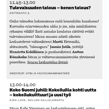
11.45-13.00
Tulevaisuuden talous – kenen talous?
ANTINKATU 5
Onko talouden kokonaisuus enää kenenkään hanskassa?
Kasvaako eriarvoisuuden uhka ja jos, niin minkälaisten
ryhmien välillä? Entä antaako koulutus riittäviä eväitä
tulevaisuuteen? Muun muassa näistä aiheista
keskustelevat valtiosihteeri
Martti
Hetemäki,
abiturientti, ”talousguru”
Jasmin Jutila
, yrittäjä
Henrietta Kekäläinen
ja puoluesihteeri
Antton
Rönnholm
Sitran ja valtiovarainministeriön yhteisessä
paneelissa.
Seuraa keskustelua livenä
.
JÄRJESTÄJÄT: SITRA JA VALTIOVARAINMINISTERIÖ
13.00-14.00
Koko Suomi juhlii: Kokeiluilla kohti uutta
–
kokeilukulttuuri ja uusi työ
AIKA-LAVA, GALLEN-KALLELANKATU
Sitran Kalle Nieminen on keskustelemassa siitä, miten