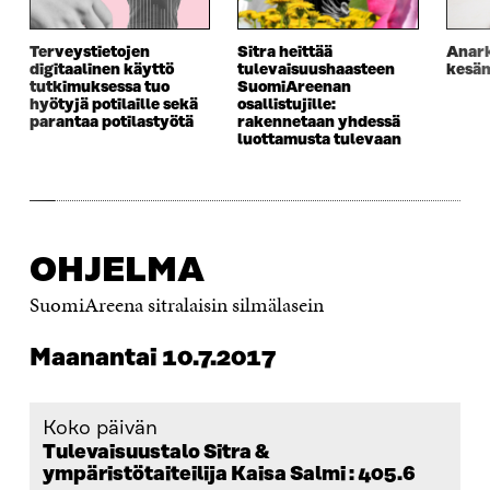
Terveystietojen
Sitra heittää
Anark
digitaalinen käyttö
tulevaisuushaasteen
kesä
tutkimuksessa tuo
SuomiAreenan
hyötyjä potilaille sekä
osallistujille:
parantaa potilastyötä
rakennetaan yhdessä
luottamusta tulevaan
OHJELMA
SuomiAreena sitralaisin silmälasein
Maanantai 10.7.2017
Koko päivän
Tulevaisuustalo Sitra &
ympäristötaiteilija Kaisa Salmi : 405.6