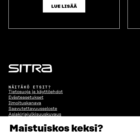
LUE LISÄÄ
NÄITÄKÖ ETSIT?
Tietosuoja ja käyttöehdot
Evästeasetukset
Ilmoituskanava
Saavutettavuusseloste
Asiakirjajulkisuuskuvaus
Sitran digitaalinen viestintä ja verkkopalvelut
Maistuiskos keksi?
OTA YHTEYTTÄ