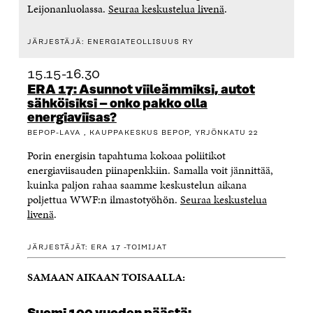
Leijonanluolassa.
Seuraa keskustelua livenä
.
JÄRJESTÄJÄ: ENERGIATEOLLISUUS RY
15.15-16.30
ERA 17: Asunnot viileämmiksi, autot
sähköisiksi – onko pakko olla
energiaviisas?
BEPOP-LAVA , KAUPPAKESKUS BEPOP, YRJÖNKATU 22
Porin energisin tapahtuma kokoaa poliitikot
energiaviisauden piinapenkkiin. Samalla voit jännittää,
kuinka paljon rahaa saamme keskustelun aikana
poljettua WWF:n ilmastotyöhön.
Seuraa keskustelua
livenä
.
JÄRJESTÄJÄT: ERA 17 -TOIMIJAT
SAMAAN AIKAAN TOISAALLA: