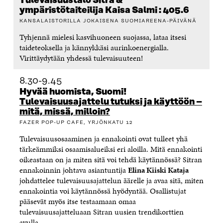
Tulevaisuustalo Sitra &
ympäristötaiteilija Kaisa Salmi : 405.6
KANSALAISTORILLA JOKAISENA SUOMIAREENA-PÄIVÄNÄ
Tyhjennä mielesi kasvihuoneen suojassa, lataa itsesi
taideteoksella ja kännykkäsi aurinkoenergialla.
Virittäydytään yhdessä tulevaisuuteen!
8.30-9.45
Hyvää huomista, Suomi!
Tulevaisuusajattelu tutuksi ja käyttöön –
mitä, missä, milloin?
FAZER POP-UP CAFE, YRJÖNKATU 12
Tulevaisuusosaaminen ja ennakointi ovat tulleet yhä
tärkeämmiksi osaamisalueiksi eri aloilla. Mitä ennakointi
oikeastaan on ja miten sitä voi tehdä käytännössä? Sitran
ennakoinnin johtava asiantuntija
Elina Kiiski Kataja
johdattelee tulevaisuusajattelun äärelle ja avaa sitä, miten
ennakointia voi käytännössä hyödyntää. Osallistujat
pääsevät myös itse testaamaan omaa
tulevaisuusajatteluaan Sitran uusien trendikorttien
avulla.