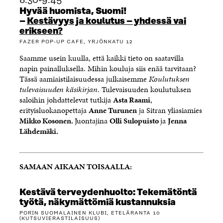
8.30-9.45
Hyvää huomista, Suomi!
–
Kestävyys ja koulutus – yhdessä vai
erikseen?
FAZER POP-UP CAFE, YRJÖNKATU 12
Saamme usein kuulla, että kaikki tieto on saatavilla
napin painalluksella. Mihin kouluja siis enää tarvitaan?
Tässä aamiaistilaisuudessa julkaisemme
Koulutuksen
tulevaisuuden käsikirjan
. Tulevaisuuden koulutuksen
saloihin johdattelevat tutkija
Asta Raami
,
erityisluokanopettaja
Anne Turunen
ja Sitran yliasiamies
Mikko Kosonen.
Juontajina
Olli Sulopuisto
ja
Jenna
Lähdemäki.
SAMAAN AIKAAN TOISAALLA:
Kestävä terveydenhuolto: Tekemätöntä
työtä, näkymättömiä kustannuksia
PORIN SUOMALAINEN KLUBI, ETELÄRANTA 10
(KUTSUVIERASTILAISUUS)