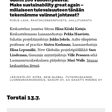
Suomi 100 vuoden päästä:
Make sustainability great again –
millaiseen tulevaisuuteen tänään
tekemämme valinnat johtavat?
PURJE-LAVA, RAATIHUONEENPUISTO, HALLITUSKATU
Keskustelun juontaa Sitran
Elina Kiiski Kataja
.
Keskustelemassa kansanedustaja
Pekka Haavisto
,
Sakatin projektinjohtaja
Jukka Jokela
, Aalto yliopiston
professor of practice
Sixten Korkman
, kansanedustaja
Elina Lepomäki
, New Globalin projektipäällikkö
Sara
Lindeman,
Gasumin myyntijohtaja
V
ille Pesonen
sekä
Luonnonvarakeskuksen pääjohtaja
Mari Walls
.
Seuraa
keskustelua livenä
.
JÄRJESTÄJÄT: SITRA, NEW GLOBAL -TUTKIMUSHANKE,
LUONNONVARAKESKUS, GASUM OY, AA SAKATTI MINING OY
Torstai 13.7.