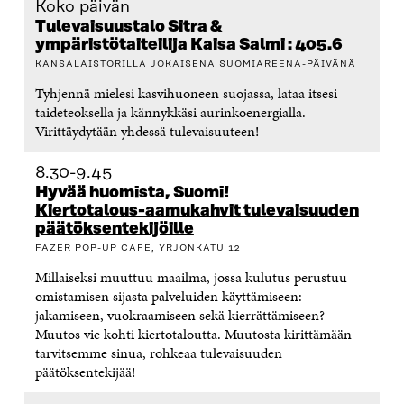
Koko päivän
Tulevaisuustalo Sitra &
ympäristötaiteilija Kaisa Salmi : 405.6
KANSALAISTORILLA JOKAISENA SUOMIAREENA-PÄIVÄNÄ
Tyhjennä mielesi kasvihuoneen suojassa, lataa itsesi
taideteoksella ja kännykkäsi aurinkoenergialla.
Virittäydytään yhdessä tulevaisuuteen!
8.30-9.45
Hyvää huomista, Suomi!
Kiertotalous-aamukahvit tulevaisuuden
päätöksentekijöille
FAZER POP-UP CAFE, YRJÖNKATU 12
Millaiseksi muuttuu maailma, jossa kulutus perustuu
omistamisen sijasta palveluiden käyttämiseen:
jakamiseen, vuokraamiseen sekä kierrättämiseen?
Muutos vie kohti kiertotaloutta. Muutosta kirittämään
tarvitsemme sinua, rohkeaa tulevaisuuden
päätöksentekijää!