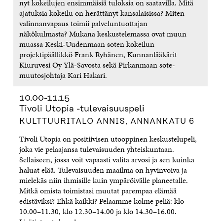
nyt kokeilujen ensimmäisiä tuloksia on saatavilla. Mitä
ajatuksia kokeilu on herättänyt kansalaisissa? Miten
valinnanvapaus toimii palveluntuottajan
näkökulmasta? Mukana keskustelemassa ovat muun
muassa Keski-Uudenmaan soten kokeilun
projektipäällikkö Frank Ryhänen, Kunnanlääkärit
Kiuruvesi Oy Ylä-Savosta sekä Pirkanmaan sote-
muutosjohtaja Kari Hakari.
10.00-11.15
Tivoli Utopia -tulevaisuuspeli
KULTTUURITALO ANNIS, ANNANKATU 6
Tivoli Utopia on positiivisen utooppinen keskustelupeli,
joka vie pelaajansa tulevaisuuden yhteiskuntaan.
Sellaiseen, jossa voit vapaasti valita arvosi ja sen kuinka
haluat elää. Tulevaisuuden maailma on hyvinvoiva ja
mielekäs niin ihmisille kuin ympäröivälle planeetalle.
Mitkä omista toimistasi muutat parempaa elämää
edistäviksi? Ehkä kaikki? Pelaamme kolme peliä: klo
10.00–11.30, klo 12.30–14.00 ja klo 14.30–16.00.