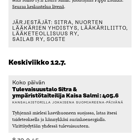
Seuraa keskustelua livenä
.
JÄRJESTÄJÄT: SITRA, NUORTEN
LÄÄKÄRIEN YHDISTYS, LÄÄKÄRILIITTO,
LÄÄKETEOLLISUUS RY,
SAILAB RY, SOSTE
Keskiviikko 12.7.
Koko päivän
Tulevaisuustalo Sitra &
ympäristötaiteilija Kaisa Salmi : 405.6
KANSALAISTORILLA JOKAISENA SUOMIAREENA-PÄIVÄNÄ
Tyhjennä mielesi kasvihuoneen suojassa, lataa itsesi
taideteoksella ja kännykkäsi aurinkoenergialla.
Virittäydytään yhdessä tulevaisuuteen.