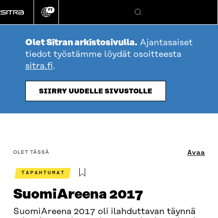
Siirry
FI
suoraan
Vaihda
Hae
sivuston
sisältöön
kieli
Olet Sitran arkistosivulla.
Ajantasaiset
tiedot työstämme löydät osoitteesta
sitra.fi
.
SIIRRY UUDELLE SIVUSTOLLE
table_of_contents
Avaa
OLET TÄSSÄ
TAPAHTUMAT
SuomiAreena 2017
SuomiAreena 2017 oli ilahduttavan täynnä