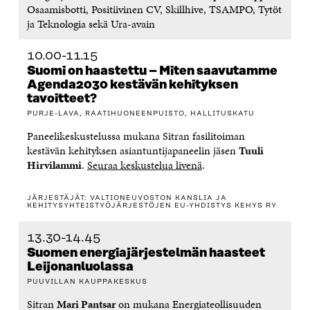
Osaamisbotti, Positiivinen CV, Skillhive, TSAMPO, Tytöt
ja Teknologia sekä Ura-avain
10.00-11.15
Suomi on haastettu – Miten saavutamme
Agenda2030 kestävän kehityksen
tavoitteet?
PURJE-LAVA, RAATIHUONEENPUISTO, HALLITUSKATU
Paneelikeskustelussa mukana Sitran fasilitoiman
kestävän kehityksen asiantuntijapaneelin jäsen
Tuuli
Hirvilammi
.
Seuraa keskustelua livenä
.
JÄRJESTÄJÄT: VALTIONEUVOSTON KANSLIA JA
KEHITYSYHTEISTYÖJÄRJESTÖJEN EU-YHDISTYS KEHYS RY
13.30-14.45
Suomen energiajärjestelmän haasteet
Leijonanluolassa
PUUVILLAN KAUPPAKESKUS
Sitran
Mari Pantsar
on mukana Energiateollisuuden