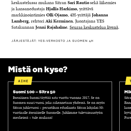
keskustelussa mukana Sitran
Sari Rautio
sekä liikemies
ja kansanedustaja
Hjallis Harkimo
, yrittävä
markkinointimies
Olli Ojamo
, 4H-yrittäjä
Johanna
Lamberg
, rehtori
Aki Kerminen
. Juontajana YES
Satakunnan
Jenni Rajahalme
.
Seuraa keskustelua livenä
.
JÄRJESTÄJÄT: YES-VERKOSTO JA SUOMEN 4H
Mistä on kyse?
AIHE
Suomi 100 – Sitra 50
Mik
Itsenäinen Suomi täyttää sata vuotta vuonna 2017. Se on
Sitr
Suomen suuri vuosi, joka rakennetaan yhdessä. Se on myös
Enn
Sitran juhlavuosi – perustihan eduskunta Sitran lahjaksi 50-
kans
vuotiaalle itsenäiselle Suomelle. Juhlimme tulevaisuustyön
hyvi
merkeissä – tule mukaan!
Pare