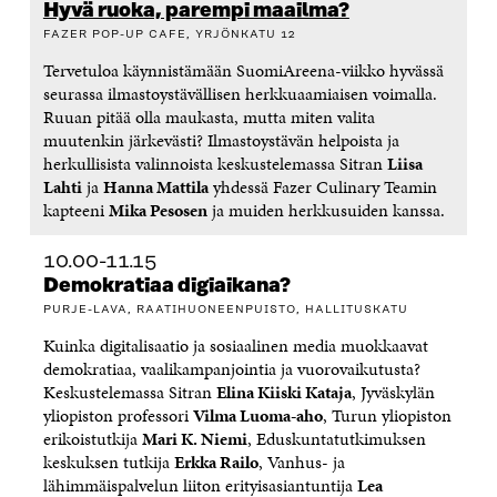
Hyvä ruoka, parempi maailma?
FAZER POP-UP CAFE, YRJÖNKATU 12
Tervetuloa käynnistämään SuomiAreena-viikko hyvässä
seurassa ilmastoystävällisen herkkuaamiaisen voimalla.
Ruuan pitää olla maukasta, mutta miten valita
muutenkin järkevästi? Ilmastoystävän helpoista ja
herkullisista valinnoista keskustelemassa Sitran
Liisa
Lahti
ja
Hanna Mattila
yhdessä Fazer Culinary Teamin
kapteeni
Mika Pesosen
ja muiden herkkusuiden kanssa.
10.00-11.15
Demokratiaa digiaikana?
PURJE-LAVA, RAATIHUONEENPUISTO, HALLITUSKATU
Kuinka digitalisaatio ja sosiaalinen media muokkaavat
demokratiaa, vaalikampanjointia ja vuorovaikutusta?
Keskustelemassa Sitran
Elina Kiiski Kataja
, Jyväskylän
yliopiston professori
Vilma Luoma-aho
, Turun yliopiston
erikoistutkija
Mari K. Niemi
, Eduskuntatutkimuksen
keskuksen tutkija
Erkka Railo
,
Vanhus- ja
lähimmäispalvelun liiton erityisasiantuntija
Lea