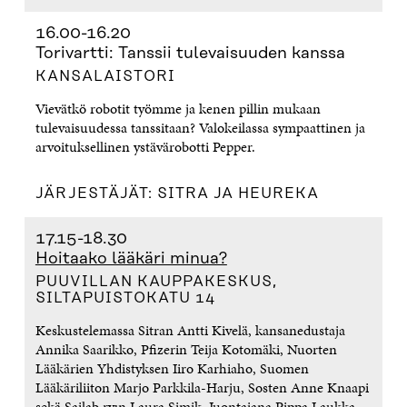
16.00-16.20
Torivartti: Tanssii tulevaisuuden kanssa
KANSALAISTORI
Vievätkö robotit työmme ja kenen pillin mukaan
tulevaisuudessa tanssitaan? Valokeilassa sympaattinen ja
arvoituksellinen ystävärobotti Pepper.
JÄRJESTÄJÄT: SITRA JA HEUREKA
17.15-18.30
Hoitaako lääkäri minua?
PUUVILLAN KAUPPAKESKUS,
SILTAPUISTOKATU 14
Keskustelemassa Sitran Antti Kivelä, kansanedustaja
Annika Saarikko, Pfizerin Teija Kotomäki, Nuorten
Lääkärien Yhdistyksen Iiro Karhiaho, Suomen
Lääkäriliiton Marjo Parkkila-Harju, Sosten Anne Knaapi
sekä Sailab ry:n Laura Simik. Juontajana Pippa Laukka.