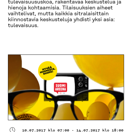
tulevaisuususkoa, rakentavaa keskustelua ja
hienoja kohtaamisia. Tilaisuuksien aiheet
vaihtelivat, mutta kaikkia sitralaisittain
kiinnostavia keskusteluja yhdisti yksi asia:
tulevaisuus.
TULEVAISUUSPÄIVÄKIRJA
VIDEOITA
SITRA 
10.07.2017 klo 07:00 - 14.07.2017 klo 18:00