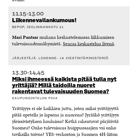
11.15-13.00
Liikennevallankumous!
BEPOP,
ISOLINNANKATU 21
Mari Pantsar
mukana keskustelemassa liikkumisen
tulevaisuudennäkymistä.
Seuraa keskustelua livenä
.
JÄRJESTÄJÄ: LIIKENNE- JA VIESTINTÄMINISTERIÖ
13.30-14,45
Miksi ihmeessä kaikista pitää tulla nyt
yrittäjiä? Millä taidoilla nuoret
rakentavat tulevaisuuden Suomea?
KAUPUNGINTALON PIHA
Yrittäjyys ei ole kaikkien juttu, joten miksi yrittäjyyttä
pitää opetella jo lapsena ja nuorena? Jyrääkö yrittäjyys
yleissivistyksen kouluissa? Ketkä rakentavat pärjäävää
Suomea? Onko tulevaisuus huippuosaajien vai onko
taviksilla toivoa? YES-verkoston ja Suomen 4H-liiton