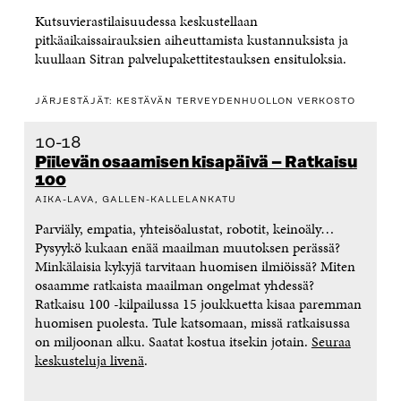
Kutsuvierastilaisuudessa keskustellaan
pitkäaikaissairauksien aiheuttamista kustannuksista ja
kuullaan Sitran palvelupakettitestauksen ensituloksia.
JÄRJESTÄJÄT: KESTÄVÄN TERVEYDENHUOLLON VERKOSTO
10-18
Piilevän osaamisen kisapäivä – Ratkaisu
100
AIKA-LAVA, GALLEN-KALLELANKATU
Parviäly, empatia, yhteisöalustat, robotit, keinoäly…
Pysyykö kukaan enää maailman muutoksen perässä?
Minkälaisia kykyjä tarvitaan huomisen ilmiöissä? Miten
osaamme ratkaista maailman ongelmat yhdessä?
Ratkaisu 100 -kilpailussa 15 joukkuetta kisaa paremman
huomisen puolesta. Tule katsomaan, missä ratkaisussa
on miljoonan alku. Saatat kostua itsekin jotain.
Seuraa
keskusteluja livenä
.