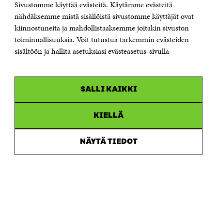
Sivustomme käyttää evästeitä. Käytämme evästeitä
Suomen itsenäisyyden juhlarahasto Sitra
Itämerenkatu 11-13, PL 160,
nähdäksemme mistä sisällöistä sivustomme käyttäjät ovat
00181 Helsinki
kiinnostuneita ja mahdollistaaksemme joitakin sivuston
Puhelin +358 294 618 991
toiminnallisuuksia. Voit tutustua tarkemmin evästeiden
Sähköpostiosoite
sisältöön ja hallita asetuksiasi evästeasetus-sivulla
etunimi.sukunimi@sitra.fi tai sitra@sitra.fi
Saapumisohjeet
Y-tunnus 0202132-3
SALLI KAIKKI
OLEMME NÄISSÄ SOMEISSA
KIELLÄ
Facebook
Avautuu
uudessa
NÄYTÄ TIEDOT
Linkedin
ikkunassa
Avautuu
uudessa
Youtube
ikkunassa
Avautuu
uudessa
Instagram
ikkunassa
Avautuu
uudessa
ikkunassa