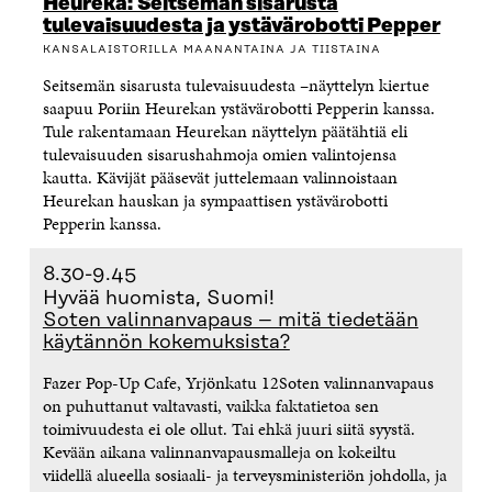
Heureka: Seitsemän sisarusta
tulevaisuudesta ja ystävärobotti Pepper
KANSALAISTORILLA MAANANTAINA JA TIISTAINA
Seitsemän sisarusta tulevaisuudesta –näyttelyn kiertue
saapuu Poriin Heurekan ystävärobotti Pepperin kanssa.
Tule rakentamaan Heurekan näyttelyn päätähtiä eli
tulevaisuuden sisarushahmoja omien valintojensa
kautta. Kävijät pääsevät juttelemaan valinnoistaan
Heurekan hauskan ja sympaattisen ystävärobotti
Pepperin kanssa.
8.30-9.45
Hyvää huomista, Suomi!
Soten valinnanvapaus – mitä tiedetään
käytännön kokemuksista?
Fazer Pop-Up Cafe, Yrjönkatu 12
Soten valinnanvapaus
on puhuttanut valtavasti, vaikka faktatietoa sen
toimivuudesta ei ole ollut. Tai ehkä juuri siitä syystä.
Kevään aikana valinnanvapausmalleja on kokeiltu
viidellä alueella sosiaali- ja terveysministeriön johdolla, ja