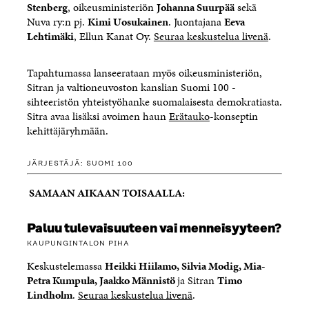
Stenberg
, oikeusministeriön
Johanna Suurpää
sekä
Nuva ry:n pj.
Kimi Uosukainen
. Juontajana
Eeva
Lehtimäki
, Ellun Kanat Oy.
Seuraa keskustelua livenä
.
Tapahtumassa lanseerataan myös oikeusministeriön,
Sitran ja valtioneuvoston kanslian Suomi 100 -
sihteeristön yhteistyöhanke suomalaisesta demokratiasta.
Sitra avaa lisäksi avoimen haun
Erätauko
-konseptin
kehittäjäryhmään.
JÄRJESTÄJÄ: SUOMI 100
SAMAAN AIKAAN TOISAALLA:
Paluu tulevaisuuteen vai menneisyyteen?
KAUPUNGINTALON PIHA
Keskustelemassa
Heikki Hiilamo, Silvia Modig, Mia-
Petra Kumpula, Jaakko Männistö
ja Sitran
Timo
Lindholm
.
Seuraa keskustelua livenä
.