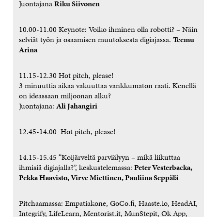
Juontajana
Riku Siivonen
10.00-11.00 Keynote: Voiko ihminen olla robotti? – Näin
selviät työn ja osaamisen muutoksesta digiajassa.
Teemu
Arina
11.15-12.30 Hot pitch, please!
3 minuuttia aikaa vakuuttaa vankkumaton raati. Kenellä
on ideassaan miljoonan alku?
Juontajana:
Ali Jahangiri
12.45-14.00 Hot pitch, please!
14.15-15.45 “Koijärveltä parviälyyn – mikä liikuttaa
ihmisiä digiajalla?”, keskustelemassa:
Peter Vesterbacka,
Pekka Haavisto, Virve Miettinen, Pauliina Seppälä
Pitchaamassa: Empatiakone, GoCo.ﬁ, Haaste.io, HeadAI,
Integrify, LifeLearn, Mentorist.it, MunStepit, Ok App,