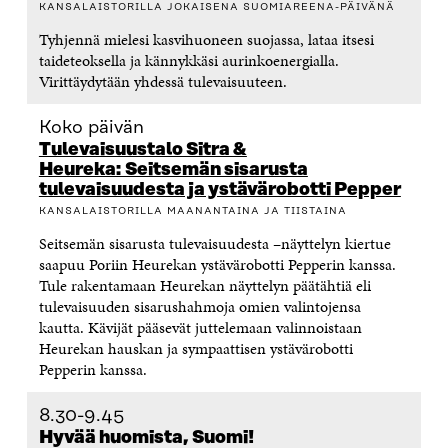
KANSALAISTORILLA JOKAISENA SUOMIAREENA-PÄIVÄNÄ
Tyhjennä mielesi kasvihuoneen suojassa, lataa itsesi
taideteoksella ja kännykkäsi aurinkoenergialla.
Virittäydytään yhdessä tulevaisuuteen.
Koko päivän
Tulevaisuustalo Sitra &
Heureka: Seitsemän sisarusta
tulevaisuudesta ja ystävärobotti Pepper
KANSALAISTORILLA MAANANTAINA JA TIISTAINA
Seitsemän sisarusta tulevaisuudesta –näyttelyn kiertue
saapuu Poriin Heurekan ystävärobotti Pepperin kanssa.
Tule rakentamaan Heurekan näyttelyn päätähtiä eli
tulevaisuuden sisarushahmoja omien valintojensa
kautta. Kävijät pääsevät juttelemaan valinnoistaan
Heurekan hauskan ja sympaattisen ystävärobotti
Pepperin kanssa.
8.30-9.45
Hyvää huomista, Suomi!