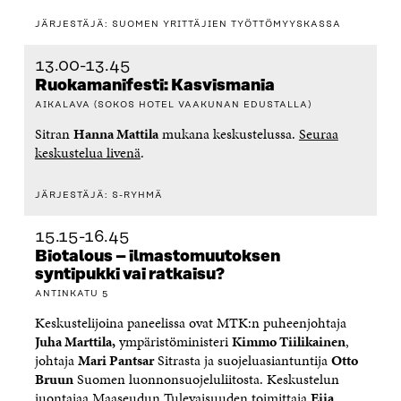
JÄRJESTÄJÄ: SUOMEN YRITTÄJIEN TYÖTTÖMYYSKASSA
13.00-13.45
Ruokamanifesti: Kasvismania
AIKALAVA (SOKOS HOTEL VAAKUNAN EDUSTALLA)
Sitran
Hanna Mattila
mukana keskustelussa.
Seuraa
keskustelua livenä
.
JÄRJESTÄJÄ: S-RYHMÄ
15.15-16.45
Biotalous – ilmastomuutoksen
syntipukki vai ratkaisu?
ANTINKATU 5
Keskustelijoina paneelissa ovat MTK:n puheenjohtaja
Juha Marttila,
ympäristöministeri
Kimmo Tiilikainen
,
johtaja
Mari Pantsar
Sitrasta ja suojeluasiantuntija
Otto
Bruun
Suomen luonnonsuojeluliitosta. Keskustelun
juontajaa Maaseudun Tulevaisuuden toimittaja
Eija