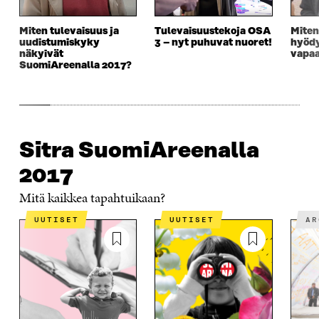
Miten tulevaisuus ja
Tulevaisuustekoja OSA
Miten
uudistumis­kyky
3 – nyt puhuvat nuoret!
hyödy
näkyivät
vapaa
SuomiAreenalla 2017?
Sitra SuomiAreenalla
2017
Mitä kaikkea tapahtuikaan?
UUTISET
UUTISET
A