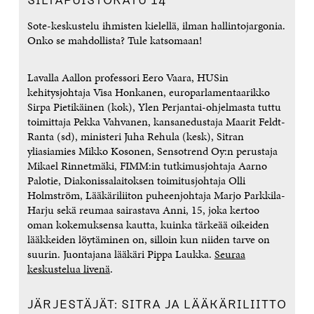
SILTAPUISTOKATU 14
Sote-keskustelu ihmisten kielellä, ilman hallintojargonia.
Onko se mahdollista? Tule katsomaan!
Lavalla Aallon professori Eero Vaara, HUSin
kehitysjohtaja Visa Honkanen, europarlamentaarikko
Sirpa Pietikäinen (kok), Ylen Perjantai-ohjelmasta tuttu
toimittaja Pekka Vahvanen, kansanedustaja Maarit Feldt-
Ranta (sd), ministeri Juha Rehula (kesk), Sitran
yliasiamies Mikko Kosonen, Sensotrend Oy:n perustaja
Mikael Rinnetmäki, FIMM:in tutkimusjohtaja Aarno
Palotie, Diakonissalaitoksen toimitusjohtaja Olli
Holmström, Lääkäriliiton puheenjohtaja Marjo Parkkila-
Harju sekä reumaa sairastava Anni, 15, joka kertoo
oman kokemuksensa kautta, kuinka tärkeää oikeiden
lääkkeiden löytäminen on, silloin kun niiden tarve on
suurin. Juontajana lääkäri Pippa Laukka.
Seuraa
keskustelua livenä
.
JÄRJESTÄJÄT: SITRA JA LÄÄKÄRILIITTO