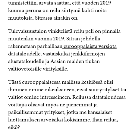
tunnistettiin, arvata saattaa, että vuoden 2019
kuuma peruna on reilu siirtymä kohti noita
muutoksia. Sitrassa ainakin on.
Tulevaisuustalon vinkkelistä reilu peli on pinnalla
muutenkin vuonna 2019. Sitran johdolla
rakennetaan parhaillaan
eurooppalaista versiota
datataloudelle
, vastaiskuksi jenkkifirmojen
alustataloudelle ja Aasian maiden tiukan
valtiovetoisille virityksille.
Tässä eurooppalaisessa mallissa keskiössä olisi
ihminen omine oikeuksineen, eivät suuryritykset tai
valtiot omine intresseineen. Reilussa datataloudessa
voittajia olisivat myös ne pienemmät ja
paikallisemmat yritykset, jotka me kansalaiset
luottamuksen arvoisiksi kokisimme. Ihan reilua,
eikö?