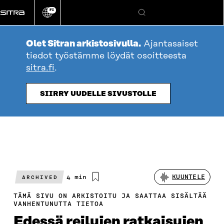
Siirry
FI
suoraan
Vaihda
Hae
sivuston
sisältöön
kieli
Olet Sitran arkistosivulla.
Ajantasaiset
tiedot työstämme löydät osoitteesta
sitra.fi
.
SIIRRY UUDELLE SIVUSTOLLE
Arvioitu
4 min
KUUNTELE
ARCHIVED
lukuaika
TÄMÄ SIVU ON ARKISTOITU JA SAATTAA SISÄLTÄÄ
VANHENTUNUTTA TIETOA
Edessä reilujen ratkaisujen