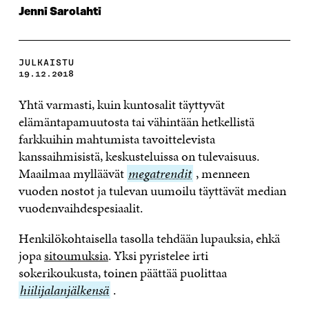
Jenni Sarolahti
JULKAISTU
19.12.2018
Yhtä varmasti, kuin kuntosalit täyttyvät
elämäntapamuutosta tai vähintään hetkellistä
farkkuihin mahtumista tavoittelevista
kanssaihmisistä, keskusteluissa on tulevaisuus.
Maailmaa mylläävät
megatrendit
megatrendit
, menneen
vuoden nostot ja tulevan uumoilu täyttävät median
vuodenvaihdespesiaalit.
Henkilökohtaisella tasolla tehdään lupauksia, ehkä
jopa
sitoumuksia
. Yksi pyristelee irti
sokerikoukusta, toinen päättää puolittaa
hiilijalanjälkens
hiilijalanjälkensä
.