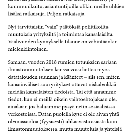
kommunikoitu, asiantuntijoilla olikin meille uhkien
lisäksi
ratkaisuja
.
Paljon ratkaisuja
.
Nyt tarvittaisiin ”vain” päätöksiä poliitikoilta,
muutoksia yrityksiltä ja toimintaa kansalaisilta.
Vaalivuoden kynnyksellä tilanne on vähintäänkin
mielenkiintoinen.
Samaan, vuoden 2018 rumien totuuksien sarjaan
ilmastonmuutoksen kanssa voisi laittaa myös
datatalouden suunnan ja käänteet – siis sen, miten
kansainväliset suuryritykset ottavat niskalenkkiä
meidän kansalaisten tiedoista. Tai että annamme
tiedot, kun ei meillä oikein vaihtoehtojakaan ole,
ainakaan jos haluamme pysyä netin sosiaalisissa
verkostoissa. Datan puolella kyse ei ole aivan yhtä
olemassaoloa (fyysisesti) uhkaavasta asiasta kuin
ilmastonmuutoksessa, mutta muutoksia ja yhteisiä