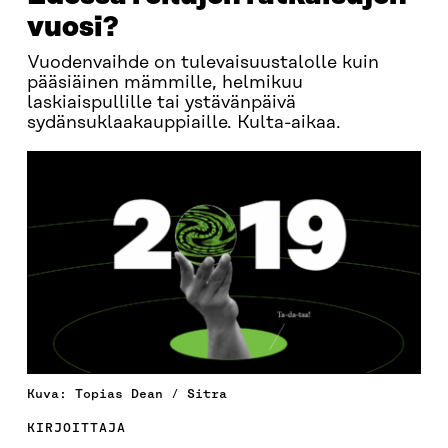
vuosi?
Vuodenvaihde on tulevaisuustalolle kuin
pääsiäinen mämmille, helmikuu
laskiaispullille tai ystävänpäivä
sydänsuklaakauppiaille. Kulta-aikaa.
Kuva: Topias Dean / Sitra
KIRJOITTAJA