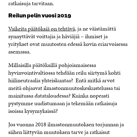
ratkaisuja tarvitaan.
Reilun pelin vuosi 2019
Vaikeita päätöksiä on tehtävä
, ja ne väistämättä
synnyttävät voittajia ja häviäjiä – ihmiset ja
yritykset ovat muutosten edessä kovin eriarvoisessa
asemassa.
Millaisilla päätöksillä pohjoismaisessa
hyvinvointivaltiossa tehdään reilu siirtymä kohti
hiilineutraalia yhteiskuntaa? Entä mitkä arvot
meitä ohjaavat ilmastonmuutoskeskustelussa tai
mainitussa datataloudessa? Kuinka nopeasti
pystymme uudistumaan ja tekemään ratkaisuja
isoissa kysymyksissä?
Jos vuonna 2018 ilmastonmuutoksen torjunnan ja
siihen liittyvän muutoksen tarve ja ratkaisut