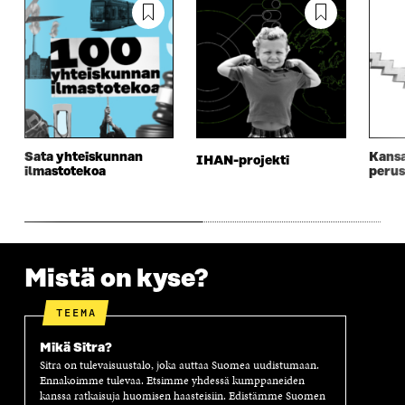
U
D
U
U
D
E
D
U
E
S
E
D
S
S
S
E
S
A
S
S
A
I
A
S
I
K
I
A
K
K
K
I
K
U
K
K
Sata yhteiskunnan
Kansa
U
N
U
K
IHAN-projekti
ilmastotekoa
perus
N
A
N
U
A
S
A
N
S
S
S
A
S
A
S
S
A
A
S
A
Mistä on kyse?
TEEMA
Mikä Sitra?
Sitra on tulevaisuustalo, joka auttaa Suomea uudistumaan.
Ennakoimme tulevaa. Etsimme yhdessä kumppaneiden
kanssa ratkaisuja huomisen haasteisiin. Edistämme Suomen