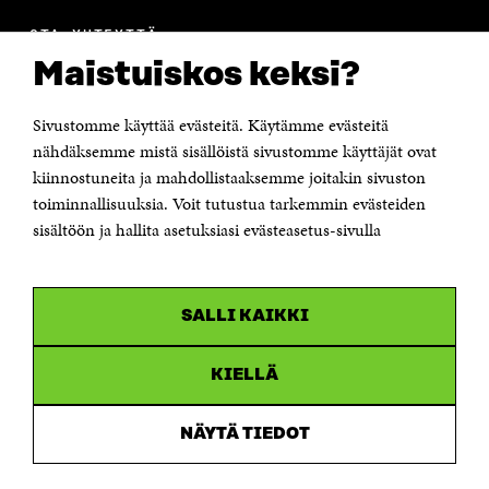
OTA YHTEYTTÄ
Suomen itsenäisyyden juhlarahasto Sitra
Maistuiskos keksi?
Itämerenkatu 11-13, PL 160,
00181 Helsinki
Sivustomme käyttää evästeitä. Käytämme evästeitä
Puhelin +358 294 618 991
Sähköpostiosoite
nähdäksemme mistä sisällöistä sivustomme käyttäjät ovat
etunimi.sukunimi@sitra.fi tai sitra@sitra.fi
kiinnostuneita ja mahdollistaaksemme joitakin sivuston
Saapumisohjeet
toiminnallisuuksia. Voit tutustua tarkemmin evästeiden
sisältöön ja hallita asetuksiasi evästeasetus-sivulla
Y-tunnus 0202132-3
OLEMME NÄISSÄ SOMEISSA
SALLI KAIKKI
Facebook
Avautuu
uudessa
Linkedin
ikkunassa
KIELLÄ
Avautuu
uudessa
Youtube
ikkunassa
Avautuu
NÄYTÄ TIEDOT
uudessa
Instagram
ikkunassa
Avautuu