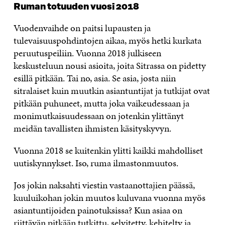
Ruman totuuden vuosi 2018
Vuodenvaihde on paitsi lupausten ja
tulevaisuuspohdintojen aikaa, myös hetki kurkata
peruutuspeiliin. Vuonna 2018 julkiseen
keskusteluun nousi asioita, joita Sitrassa on pidetty
esillä pitkään. Tai no, asia. Se asia, josta niin
sitralaiset kuin muutkin asiantuntijat ja tutkijat ovat
pitkään puhuneet, mutta joka vaikeudessaan ja
monimutkaisuudessaan on jotenkin ylittänyt
meidän tavallisten ihmisten käsityskyvyn.
Vuonna 2018 se kuitenkin ylitti kaikki mahdolliset
uutiskynnykset. Iso, ruma ilmastonmuutos.
Jos jokin naksahti viestin vastaanottajien päässä,
kuuluikohan jokin muutos kuluvana vuonna myös
asiantuntijoiden painotuksissa? Kun asiaa on
riittävän pitkään tutkittu, selvitetty, kehitelty ja