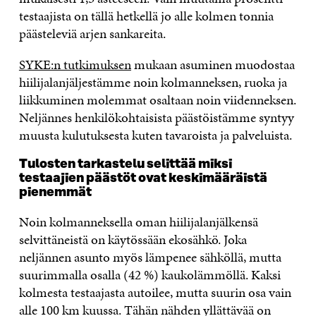
testaajista on tällä hetkellä jo alle kolmen tonnia
päästeleviä arjen sankareita.
SYKE:n tutkimuksen
mukaan asuminen muodostaa
hiilijalanjäljestämme noin kolmanneksen, ruoka ja
liikkuminen molemmat osaltaan noin viidenneksen.
Neljännes henkilökohtaisista päästöistämme syntyy
muusta kulutuksesta kuten tavaroista ja palveluista.
Tulosten tarkastelu selittää miksi
testaajien päästöt ovat keskimääräistä
pienemmät
Noin kolmanneksella oman hiilijalanjälkensä
selvittäneistä on käytössään ekosähkö. Joka
neljännen asunto myös lämpenee sähköllä, mutta
suurimmalla osalla (42 %) kaukolämmöllä.
Kaksi
kolmesta testaajasta autoilee, mutta suurin osa vain
alle 100 km kuussa. Tähän nähden yllättävää on