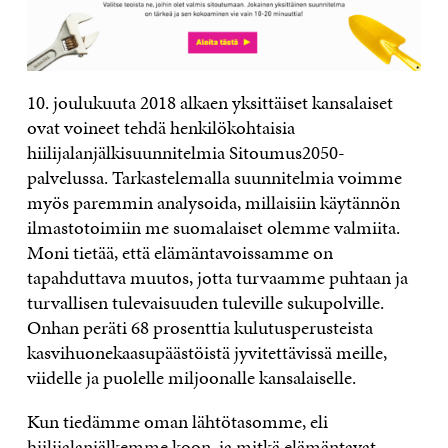
10. joulukuuta 2018 alkaen yksittäiset kansalaiset
ovat voineet tehdä henkilökohtaisia
hiilijalanjälkisuunnitelmia Sitoumus2050-
palvelussa. Tarkastelemalla suunnitelmia voimme
myös paremmin analysoida, millaisiin käytännön
ilmastotoimiin me suomalaiset olemme valmiita.
Moni tietää, että elämäntavoissamme on
tapahduttava muutos, jotta turvaamme puhtaan ja
turvallisen tulevaisuuden tuleville sukupolville.
Onhan peräti 68 prosenttia kulutusperusteista
kasvihuonekaasupäästöistä jyvitettävissä meille,
viidelle ja puolelle miljoonalle kansalaiselle.
Kun tiedämme oman lähtötasomme, eli
hiilijalanjälkemme koon, ja mitkä elämäntavat