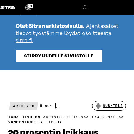
Siirry
FI
suoraan
Vaihda
Hae
sivuston
sisältöön
kieli
Olet Sitran arkistosivulla.
Ajantasaiset
tiedot työstämme löydät osoitteesta
sitra.fi
.
SIIRRY UUDELLE SIVUSTOLLE
Arvioitu
8 min
KUUNTELE
ARCHIVED
lukuaika
TÄMÄ SIVU ON ARKISTOITU JA SAATTAA SISÄLTÄÄ
VANHENTUNUTTA TIETOA
20 prosentin leikkaus