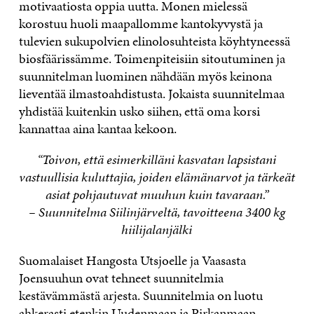
motivaatiosta oppia uutta. Monen mielessä
korostuu huoli maapallomme kantokyvystä ja
tulevien sukupolvien elinolosuhteista köyhtyneessä
biosfäärissämme. Toimenpiteisiin sitoutuminen ja
suunnitelman luominen nähdään myös keinona
lieventää ilmastoahdistusta. Jokaista suunnitelmaa
yhdistää kuitenkin usko siihen, että oma korsi
kannattaa aina kantaa kekoon.
“Toivon, että esimerkilläni kasvatan lapsistani
vastuullisia kuluttajia, joiden elämänarvot ja tärkeät
asiat pohjautuvat muuhun kuin tavaraan.”
– Suunnitelma Siilinjärveltä, tavoitteena 3400 kg
hiilijalanjälki
Suomalaiset Hangosta Utsjoelle ja Vaasasta
Joensuuhun ovat tehneet suunnitelmia
kestävämmästä arjesta. Suunnitelmia on luotu
ahkerasti etenkin Uudenmaan ja Pirkanmaan