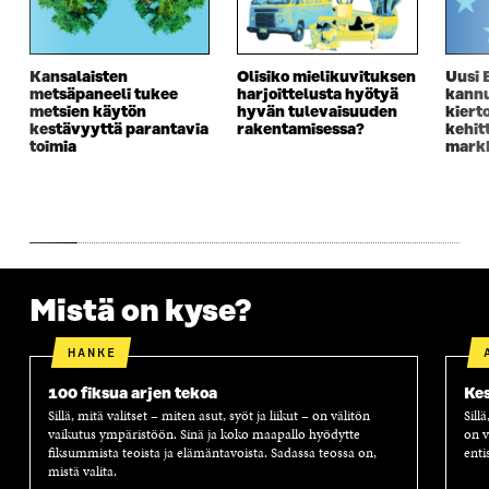
E
S
E
D
S
S
S
E
S
A
S
S
A
I
A
S
Kansalaisten
Olisiko mielikuvituksen
Uusi 
I
K
I
A
metsäpaneeli tukee
harjoittelusta hyötyä
kannu
K
K
K
I
metsien käytön
hyvän tulevaisuuden
kiert
K
U
K
K
kestävyyttä parantavia
rakentamisessa?
kehit
U
N
U
K
toimia
markk
N
A
N
U
A
S
A
N
S
S
S
A
S
A
S
S
A
A
S
A
Mistä on kyse?
HANKE
100 fiksua arjen tekoa
Kes
Sillä, mitä valitset – miten asut, syöt ja liikut – on välitön
Sill
vaikutus ympäristöön. Sinä ja koko maapallo hyödytte
on v
fiksummista teoista ja elämäntavoista. Sadassa teossa on,
enti
mistä valita.