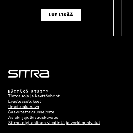
LUE LISÄÄ
NÄITÄKÖ ETSIT?
Tietosuoja ja käyttöehdot
Evästeasetukset
Ilmoituskanava
Saavutettavuusseloste
Asiakirjajulkisuuskuvaus
Sitran digitaalinen viestintä ja verkkopalvelut