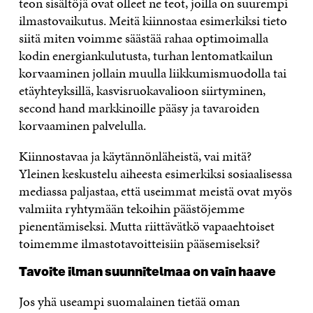
teon sisältöjä ovat olleet ne teot, joilla on suurempi
ilmastovaikutus. Meitä kiinnostaa esimerkiksi tieto
siitä miten voimme säästää rahaa optimoimalla
kodin energiankulutusta, turhan lentomatkailun
korvaaminen jollain muulla liikkumismuodolla tai
etäyhteyksillä, kasvisruokavalioon siirtyminen,
second hand markkinoille pääsy ja tavaroiden
korvaaminen palvelulla.
Kiinnostavaa ja käytännönläheistä, vai mitä?
Yleinen keskustelu aiheesta esimerkiksi sosiaalisessa
mediassa paljastaa, että useimmat meistä ovat myös
valmiita ryhtymään tekoihin päästöjemme
pienentämiseksi. Mutta riittävätkö vapaaehtoiset
toimemme ilmastotavoitteisiin pääsemiseksi?
Tavoite ilman suunnitelmaa on vain haave
Jos yhä useampi suomalainen tietää oman