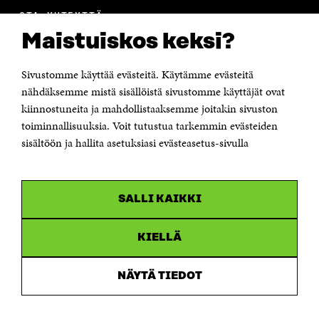
OTA YHTEYTTÄ
Suomen itsenäisyyden juhlarahasto Sitra
Maistuiskos keksi?
Itämerenkatu 11-13, PL 160,
00181 Helsinki
Sivustomme käyttää evästeitä. Käytämme evästeitä
Puhelin +358 294 618 991
Sähköpostiosoite
nähdäksemme mistä sisällöistä sivustomme käyttäjät ovat
etunimi.sukunimi@sitra.fi tai sitra@sitra.fi
kiinnostuneita ja mahdollistaaksemme joitakin sivuston
Saapumisohjeet
toiminnallisuuksia. Voit tutustua tarkemmin evästeiden
sisältöön ja hallita asetuksiasi evästeasetus-sivulla
Y-tunnus 0202132-3
OLEMME NÄISSÄ SOMEISSA
SALLI KAIKKI
Facebook
Avautuu
uudessa
Linkedin
ikkunassa
KIELLÄ
Avautuu
uudessa
Youtube
ikkunassa
Avautuu
NÄYTÄ TIEDOT
uudessa
Instagram
ikkunassa
Avautuu
uudessa