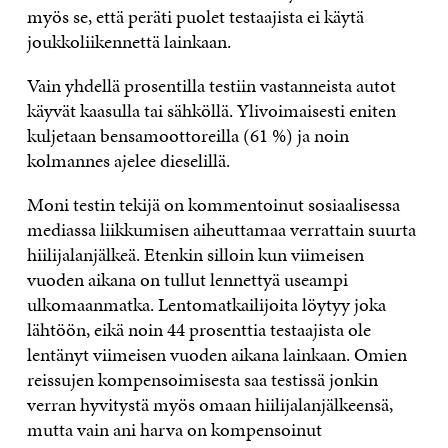
myös se, että peräti puolet testaajista ei käytä
joukkoliikennettä lainkaan.
Vain yhdellä prosentilla testiin vastanneista autot
käyvät kaasulla tai sähköllä. Ylivoimaisesti eniten
kuljetaan bensamoottoreilla (61 %) ja noin
kolmannes ajelee dieselillä.
Moni testin tekijä on kommentoinut sosiaalisessa
mediassa liikkumisen aiheuttamaa verrattain suurta
hiilijalanjälkeä. Etenkin silloin kun viimeisen
vuoden aikana on tullut lennettyä useampi
ulkomaanmatka. Lentomatkailijoita löytyy joka
lähtöön, eikä noin 44 prosenttia testaajista ole
lentänyt viimeisen vuoden aikana lainkaan. Omien
reissujen kompensoimisesta saa testissä jonkin
verran hyvitystä myös omaan hiilijalanjälkeensä,
mutta vain ani harva on kompensoinut