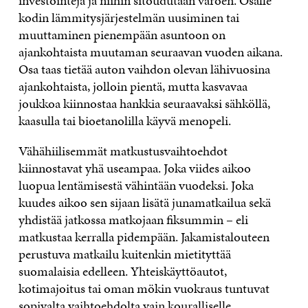
investointeja ja niihin sitoudutaan varoen. Osalle
kodin lämmitysjärjestelmän uusiminen tai
muuttaminen pienempään asuntoon on
ajankohtaista muutaman seuraavan vuoden aikana.
Osa taas tietää auton vaihdon olevan lähivuosina
ajankohtaista, jolloin pientä, mutta kasvavaa
joukkoa kiinnostaa hankkia seuraavaksi sähköllä,
kaasulla tai bioetanolilla käyvä menopeli.
Vähähiilisemmät matkustusvaihtoehdot
kiinnostavat yhä useampaa. Joka viides aikoo
luopua lentämisestä vähintään vuodeksi. Joka
kuudes aikoo sen sijaan lisätä junamatkailua sekä
yhdistää jatkossa matkojaan fiksummin – eli
matkustaa kerralla pidempään. Jakamistalouteen
perustuva matkailu kuitenkin mietityttää
suomalaisia edelleen. Yhteiskäyttöautot,
kotimajoitus tai oman mökin vuokraus tuntuvat
sopivalta vaihtoehdolta vain kouralliselle