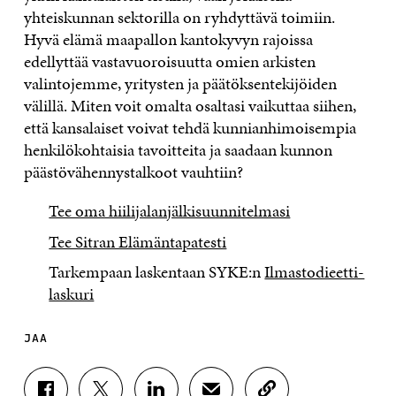
yhteiskunnan sektorilla on ryhdyttävä toimiin.
Hyvä elämä maapallon kantokyvyn rajoissa
edellyttää vastavuoroisuutta omien arkisten
valintojemme, yritysten ja päätöksentekijöiden
välillä. Miten voit omalta osaltasi vaikuttaa siihen,
että kansalaiset voivat tehdä kunnianhimoisempia
henkilökohtaisia tavoitteita ja saadaan kunnon
päästövähennystalkoot vauhtiin?
Tee oma hiilijalanjälkisuunnitelmasi
Tee Sitran Elämäntapatesti
Tarkempaan laskentaan SYKE:n
Ilmastodieetti-
laskuri
JAA
J
J
J
J
K