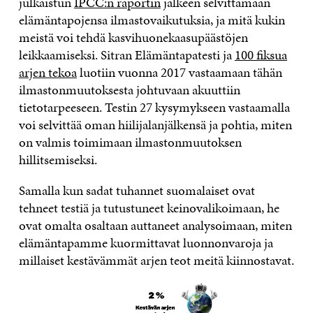
julkaistun
IPCC:n raportin
jälkeen selvittämään
elämäntapojensa ilmastovaikutuksia, ja mitä kukin
meistä voi tehdä kasvihuonekaasupäästöjen
leikkaamiseksi. Sitran Elämäntapatesti ja
100 fiksua
arjen tekoa
luotiin vuonna 2017 vastaamaan tähän
ilmastonmuutoksesta johtuvaan akuuttiin
tietotarpeeseen. Testin 27 kysymykseen vastaamalla
voi selvittää oman hiilijalanjälkensä ja pohtia, miten
on valmis toimimaan ilmastonmuutoksen
hillitsemiseksi.
Samalla kun sadat tuhannet suomalaiset ovat
tehneet testiä ja tutustuneet keinovalikoimaan, he
ovat
omalta osaltaan
auttaneet analysoimaan, miten
elämäntapamme kuormittavat luonnonvaroja ja
millaiset kestävämmät arjen teot meitä kiinnostavat.