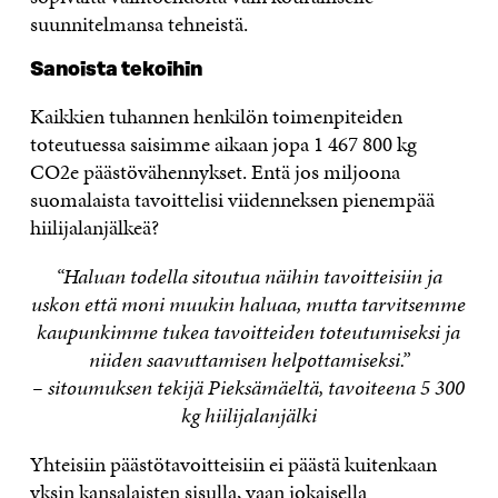
suunnitelmansa tehneistä.
Sanoista tekoihin
Kaikkien tuhannen henkilön toimenpiteiden
toteutuessa saisimme aikaan jopa 1 467 800 kg
CO2e päästövähennykset. Entä jos miljoona
suomalaista tavoittelisi viidenneksen pienempää
hiilijalanjälkeä?
“Haluan todella sitoutua näihin tavoitteisiin ja
uskon että moni muukin haluaa, mutta tarvitsemme
kaupunkimme tukea tavoitteiden toteutumiseksi ja
niiden saavuttamisen helpottamiseksi.”
– sitoumuksen tekijä Pieksämäeltä, tavoiteena 5 300
kg hiilijalanjälki
Yhteisiin päästötavoitteisiin ei päästä kuitenkaan
yksin kansalaisten sisulla, vaan jokaisella