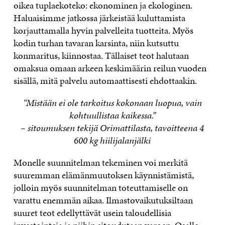
oikea tuplaekoteko: ekonominen ja ekologinen.
Haluaisimme jatkossa järkeistää kuluttamista
korjauttamalla hyvin palvelleita tuotteita. Myös
kodin turhan tavaran karsinta, niin kutsuttu
konmaritus, kiinnostaa. Tällaiset teot halutaan
omaksua omaan arkeen keskimäärin reilun vuoden
sisällä, mitä palvelu automaattisesti ehdottaakin.
“Mistään ei ole tarkoitus kokonaan luopua, vain
kohtuullistaa kaikessa.”
– sitoumuksen tekijä Orimattilasta, tavoitteena 4
600 kg hiilijalanjälki
Monelle suunnitelman tekeminen voi merkitä
suuremman elämänmuutoksen käynnistämistä,
jolloin myös suunnitelman toteuttamiselle on
varattu enemmän aikaa. Ilmastovaikutuksiltaan
suuret teot edellyttävät usein taloudellisia