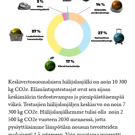
Keskivertosuomalaisen hiilijalanjälki on noin 10 300
kg CO2e. Elämäntapatestaajat ovat sen sijaan
keskimäärin tiedostavampaa ja pienipäästöisempää
väkeä. Testaajien hiilijalanjäljen keskiarvo on noin 7
300 kg CO2e. Hiilijalanjälkemme tulisi olla noin 2
500 kg CO2e
vuoteen 2030 mennessä
, jotta
pysäyttäisimme lämpötilan nousun tavoitteiden
mukaisesti 1,5 asteeseen. Vain muutama prosentti