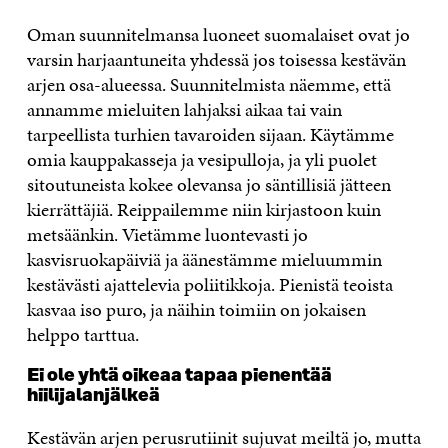
Oman suunnitelmansa luoneet suomalaiset ovat jo
varsin harjaantuneita yhdessä jos toisessa kestävän
arjen osa-alueessa. Suunnitelmista näemme, että
annamme mieluiten lahjaksi aikaa tai vain
tarpeellista turhien tavaroiden sijaan. Käytämme
omia kauppakasseja ja vesipulloja, ja yli puolet
sitoutuneista kokee olevansa jo säntillisiä jätteen
kierrättäjiä. Reippailemme niin kirjastoon kuin
metsäänkin. Vietämme luontevasti jo
kasvisruokapäiviä ja äänestämme mieluummin
kestävästi ajattelevia poliitikkoja. Pienistä teoista
kasvaa iso puro, ja näihin toimiin on jokaisen
helppo tarttua.
Ei ole yhtä oikeaa tapaa pienentää
hiilijalanjälkeä
Kestävän arjen perusrutiinit sujuvat meiltä jo, mutta