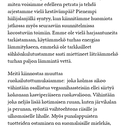
miten voisimme edelleen petrata ja tehdä
arjestamme vielä kestävämpää? Pienempi
hiilijalanjälki syntyy, kun kiinnitämme huomiota
jatkossa myös seuraaviin suunnitelmissa
korostuviin toimiin. Emme ole vielä harjaantuneita
tarkistamaan, käytämmekö turhaa energiaa
lämmitykseen, emmekä ole tarkkailleet
sähkönkulutustamme saati miettineet läträämmekö
turhan paljon lämmintä vettä.
Meitä kiinnostaa muuttaa
ruokailutottumuksiamme: joka kolmas aikoo
vähintään osallistua vegaanihaasteisiin ellei siirtyä
kokonaan kasviperäiseen ruokavalioon. Vähintään
joka neljäs lisää kotimaisen ruuan, kuten järvikalan
ja perunan, syöntiä vaihtoehtona riisille ja
ulkomaiselle lihalle. Myös punalappuisten
tuotteiden ostaminen on suomalaisille mielekäs,