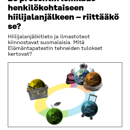
henkilökohtaiseen
hiilijalanjälkeen – riittääkö
se?
Hiilijalanjälkitieto ja ilmastoteot
kiinnostavat suomalaisia. Mitä
Elämäntapatestin tehneiden tulokset
kertovat?