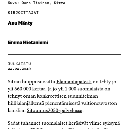
Kuva: Oona Tiainen, Sitra
KIRJOITTAJAT
Anu Mänty
Emma Hietaniemi
JULKAISTU
24.04.2019
Sitran huippusuosittu
Elämäntapatesti
on tehty jo
yli 660 000 kertaa. Ja jo yli 1 000 suomalaista on
tehnyt oman konkreettisen suunnitelman
hiilijalanjälkensä pienentämisestä valtioneuvoston
kanslian
Sitoumus2050-palvelussa
.
Sadat tuhannet suomalaiset heräsivät viime syksynä