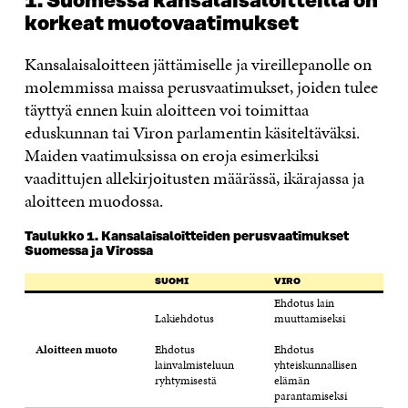
1. Suomessa kansalaisaloitteilla on
korkeat muotovaatimukset
Kansalaisaloitteen jättämiselle ja vireillepanolle on
molemmissa maissa perusvaatimukset, joiden tulee
täyttyä ennen kuin aloitteen voi toimittaa
eduskunnan tai Viron parlamentin käsiteltäväksi.
Maiden vaatimuksissa on eroja esimerkiksi
vaadittujen allekirjoitusten määrässä, ikärajassa ja
aloitteen muodossa.
Taulukko 1. Kansalaisaloitteiden perusvaatimukset
Suomessa ja Virossa
SUOMI
VIRO
Ehdotus lain
Lakiehdotus
muuttamiseksi
Aloitteen muoto
Ehdotus
Ehdotus
lainvalmisteluun
yhteiskunnallisen
ryhtymisestä
elämän
parantamiseksi