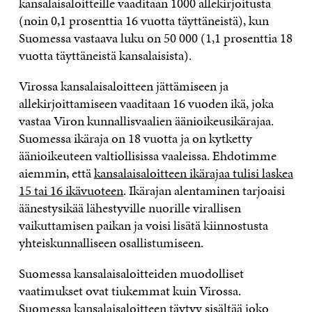
kansalaisaloitteille vaaditaan 1000 allekirjoitusta
(noin 0,1 prosenttia 16 vuotta täyttäneistä), kun
Suomessa vastaava luku on 50 000 (1,1 prosenttia 18
vuotta täyttäneistä kansalaisista).
Virossa kansalaisaloitteen jättämiseen ja
allekirjoittamiseen vaaditaan 16 vuoden ikä, joka
vastaa Viron kunnallisvaalien äänioikeusikärajaa.
Suomessa ikäraja on 18 vuotta ja on kytketty
äänioikeuteen valtiollisissa vaaleissa. Ehdotimme
aiemmin, että
kansalaisaloitteen ikärajaa tulisi laskea
15 tai 16 ikävuoteen
. Ikärajan alentaminen tarjoaisi
äänestysikää lähestyville nuorille virallisen
vaikuttamisen paikan ja voisi lisätä kiinnostusta
yhteiskunnalliseen osallistumiseen.
Suomessa kansalaisaloitteiden muodolliset
vaatimukset ovat tiukemmat kuin Virossa.
Suomessa kansalaisaloitteen täytyy sisältää joko