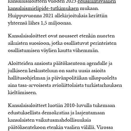
kansalaisaloitteen vuoden 2023
eduskuntavaalien
kansalaismielipide-tutkimuksen
mukaan.
Huippuvuonna 2021 allekirjoituksia kerättiin
yhteensä lähes 1,5 miljoonaa.
Kansalaisaloitteet ovat nousseet etenkin nuorten
aikuisten suosioon, jotka osallistuvat perinteisten
osallistumisen väylien kautta vähemmän.
Aloitteiden ansiosta päätöksenteon agendalle ja
julkiseen keskusteluun on saatu uusia asioita
hallitusohjelman ja päivänpolitiikan ulkopuolelta
aina tasa-arvoisesta avioliittolaista turkistarhauksen
kieltämiseen.
Kansalaisaloitteet luotiin 2010-luvulla tukemaan
edustuksellista demokratiaa ja laajentamaan
kansalaisten vaikutusmahdollisuuksia
päätöksentekoon etenkin vaalien välillä. Virossa