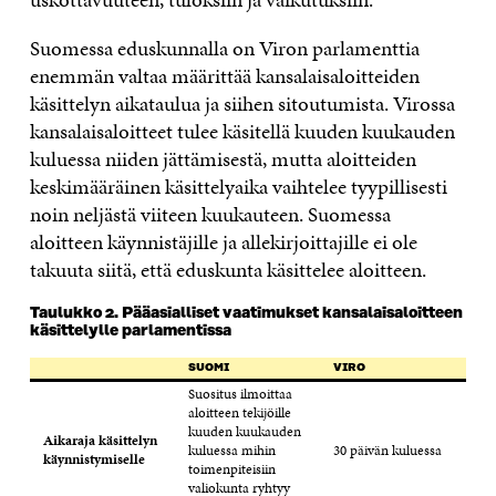
Suomessa eduskunnalla on Viron parlamenttia
enemmän valtaa määrittää kansalaisaloitteiden
käsittelyn aikataulua ja siihen sitoutumista. Virossa
kansalaisaloitteet tulee käsitellä kuuden kuukauden
kuluessa niiden jättämisestä, mutta aloitteiden
keskimääräinen käsittelyaika vaihtelee tyypillisesti
noin neljästä viiteen kuukauteen. Suomessa
aloitteen käynnistäjille ja allekirjoittajille ei ole
takuuta siitä, että eduskunta käsittelee aloitteen.
Taulukko 2. Pääasialliset vaatimukset kansalaisaloitteen
käsittelylle parlamentissa
SUOMI
VIRO
Suositus ilmoittaa
aloitteen tekijöille
kuuden kuukauden
Aikaraja käsittelyn
kuluessa mihin
30 päivän kuluessa
käynnistymiselle
toimenpiteisiin
valiokunta ryhtyy