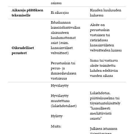
asiassa
Aikaraja päätöksen
Kuuden kuukauden
Ei aikarajaa
tekemiselle
kuluessa
Eduskunnan
Aloite on
lainsäädäntövallan
perustuslain
alaisuuteen
vastainen tai
kuulumattomat
ristiriidassa
asiat (esim.
kansainvälisten
Oikeudelliset
kansainväliset
velvoitteiden kanssa
perusteet
velvoitteet)
Sama tai vastaava
Perustuslain tai
aloite toimitettu
perus- ja
kahden edeltävän
ihmisoikeuksien
vuoden aikana
vastaisuus
Hyväksytty
Lakiehdotus,
Hyväksytty
päätöslauselma tai
muutettuna
täysistuntokäsittely
(lakiehdotukset)
”kansallisesti
merkittävästä
Hylätty
asiasta”
Muita:
Julkisen istunnon
järjestäminen