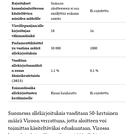
Rajoitukset
Samaan
kansalaisaloitteessa
aloitteeseen ei saa
Ei rajoitettu
käsiteltävien
sisällyttää erilaisia
asioiden määrälle
asioita
Vireillepanijan/alle
kirjoittajan
18
16
vähimmäisikä
Parlamenttikäsittel
yn vaatima määrä
50 000
1000
allekirjoituksia
Vaaditun
allekirjoitusmäärä
n osuus
1,1 %
0,1 %
äänioikeutetuista
(2023)
Enimmäisaika
allekirjoitusten
Kuusi kuukautta
Ei rajoitettu
keräämiselle
Suomessa allekirjoituksia vaaditaan 50-kertainen
määrä Viroon verrattuna, jotta aloitteen voi
toimittaa käsiteltäväksi eduskuntaan. Virossa