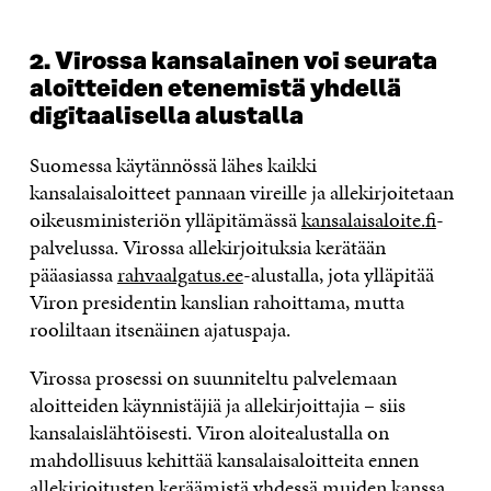
2. Virossa kansalainen voi seurata
aloitteiden etenemistä yhdellä
digitaalisella alustalla
Suomessa käytännössä lähes kaikki
kansalaisaloitteet pannaan vireille ja allekirjoitetaan
oikeusministeriön ylläpitämässä
kansalaisaloite.fi
-
palvelussa. Virossa allekirjoituksia kerätään
pääasiassa
rahvaalgatus.ee
-alustalla, jota ylläpitää
Viron presidentin kanslian rahoittama, mutta
rooliltaan itsenäinen ajatuspaja.
Virossa prosessi on suunniteltu palvelemaan
aloitteiden käynnistäjiä ja allekirjoittajia – siis
kansalaislähtöisesti. Viron aloitealustalla on
mahdollisuus kehittää kansalaisaloitteita ennen
allekirjoitusten keräämistä yhdessä muiden kanssa.