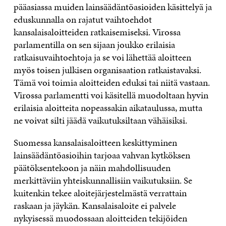
pääasiassa muiden lainsäädäntöasioiden käsittelyä ja
eduskunnalla on rajatut vaihtoehdot
kansalaisaloitteiden ratkaisemiseksi. Virossa
parlamentilla on sen sijaan joukko erilaisia
ratkaisuvaihtoehtoja ja se voi lähettää aloitteen
myös toisen julkisen organisaation ratkaistavaksi.
Tämä voi toimia aloitteiden eduksi tai niitä vastaan.
Virossa parlamentti voi käsitellä muodoltaan hyvin
erilaisia aloitteita nopeassakin aikataulussa, mutta
ne voivat silti jäädä vaikutuksiltaan vähäisiksi.
Suomessa kansalaisaloitteen keskittyminen
lainsäädäntöasioihin tarjoaa vahvan kytköksen
päätöksentekoon ja näin mahdollisuuden
merkittäviin yhteiskunnallisiin vaikutuksiin. Se
kuitenkin tekee aloitejärjestelmästä verrattain
raskaan ja jäykän. Kansalaisaloite ei palvele
nykyisessä muodossaan aloitteiden tekijöiden