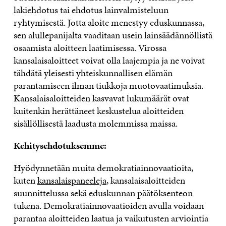
lakiehdotus tai ehdotus lainvalmisteluun
ryhtymisestä. Jotta aloite menestyy eduskunnassa,
sen alullepanijalta vaaditaan usein lainsäädännöllistä
osaamista aloitteen laatimisessa. Virossa
kansalaisaloitteet voivat olla laajempia ja ne voivat
tähdätä yleisesti yhteiskunnallisen elämän
parantamiseen ilman tiukkoja muotovaatimuksia.
Kansalaisaloitteiden kasvavat lukumäärät ovat
kuitenkin herättäneet keskustelua aloitteiden
sisällöllisestä laadusta molemmissa maissa.
Kehitysehdotuksemme:
Hyödynnetään muita demokratiainnovaatioita,
kuten
kansalaispaneeleja
, kansalaisaloitteiden
suunnittelussa sekä eduskunnan päätöksenteon
tukena. Demokratiainnovaatioiden avulla voidaan
parantaa aloitteiden laatua ja vaikutusten arviointia