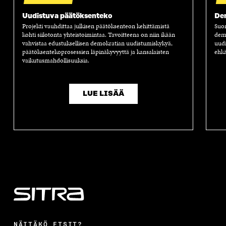
Uudistuva päätöksenteko
Dem
Projekti vauhdittaa julkisen päätöksenteon kehittämistä
Suom
kohti siilotonta yhteistoimintaa. Tavoitteena on niin ikään
demo
vahvistaa edustuksellisen demokratian uudistumiskykyä,
uudi
päätöksentekoprosessien läpinäkyvyyttä ja kansalaisten
ehk
vaikutusmahdollisuuksia.
LUE LISÄÄ
NÄITÄKÖ ETSIT?