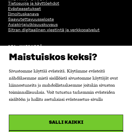
Tietosuoja ja käyttöehdot
Evästeasetukset
Ilmoituskanava
Saavutettavuusseloste
Asiakirjajulkisuuskuvaus
Sitran digitaalinen viestintä ja verkkopalvelut
OTA YHTEYTTÄ
Suomen itsenäisyyden juhlarahasto Sitra
Maistuiskos keksi?
Itämerenkatu 11-13, PL 160,
00181 Helsinki
Sivustomme käyttää evästeitä. Käytämme evästeitä
Puhelin +358 294 618 991
Sähköpostiosoite
nähdäksemme mistä sisällöistä sivustomme käyttäjät ovat
etunimi.sukunimi@sitra.fi tai sitra@sitra.fi
kiinnostuneita ja mahdollistaaksemme joitakin sivuston
Saapumisohjeet
toiminnallisuuksia. Voit tutustua tarkemmin evästeiden
sisältöön ja hallita asetuksiasi evästeasetus-sivulla
Y-tunnus 0202132-3
OLEMME NÄISSÄ SOMEISSA
SALLI KAIKKI
Facebook
Avautuu