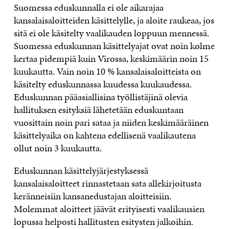
Suomessa eduskunnalla ei ole aikarajaa
kansalaisaloitteiden käsittelylle, ja aloite raukeaa, jos
sitä ei ole käsitelty vaalikauden loppuun mennessä.
Suomessa eduskunnan käsittelyajat ovat noin kolme
kertaa pidempiä kuin Virossa, keskimäärin noin 15
kuukautta. Vain noin 10 % kansalaisaloitteista on
käsitelty eduskunnassa kuudessa kuukaudessa.
Eduskunnan pääasiallisina työllistäjinä olevia
hallituksen esityksiä lähetetään eduskuntaan
vuosittain noin pari sataa ja niiden keskimääräinen
käsittelyaika on kahtena edellisenä vaalikautena
ollut noin 3 kuukautta.
Eduskunnan käsittelyjärjestyksessä
kansalaisaloitteet rinnastetaan sata allekirjoitusta
keränneisiin kansanedustajan aloitteisiin.
Molemmat aloitteet jäävät erityisesti vaalikausien
lopussa helposti hallitusten esitysten jalkoihin.