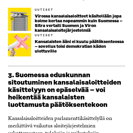
UUTISET
Virossa kansalaisaloitteet käsitellään jopa
kolme kertaa nopeammin kuin Suomessa –
Sitra vertaili Suomen ja Viron
kansalaisaloitejärjestelmiä
UUTISET
Kansalaisten ääni ei kuulu päätöksenteossa
– sovellus toisi demokratian käden
ulottuville
3. Suomessa eduskunnan
sitoutuminen kansalaisaloitteiden
käsittelyyn on epäselvää – voi
heikentää kansalaisten
luottamusta päätöksentekoon
Kansalaisaloitteiden parlamenttikäsittelyllä on
merkittävä vaikutus aloitejärjestelmien
uskottavuuteen, tuloksiin ja vaikutuksiin.