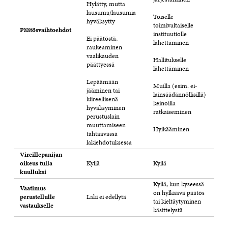
Hylätty, mutta
lausuma/lausumia
Toiselle
hyväksytty
toimivaltaiselle
Päätösvaihtoehdot
instituutiolle
Ei päätöstä,
lähettäminen
raukeaminen
vaalikauden
Hallitukselle
päättyessä
lähettäminen
Lepäämään
Muilla (esim. ei-
jääminen tai
lainsäädännöllisillä)
kiireellisenä
keinoilla
hyväksyminen
ratkaiseminen
perustuslain
muuttamiseen
Hylkääminen
tähtäävässä
lakiehdotuksessa
Vireillepanijan
oikeus tulla
Kyllä
Kyllä
kuulluksi
Kyllä, kun kyseessä
Vaatimus
on hylkäävä päätös
perustellulle
Laki ei edellytä
tai kieltäytyminen
vastaukselle
käsittelystä