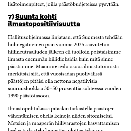
lisätoimenpiteet, joilla päästöbudjeteissa pysytään.
7)
Suunta kohti
ilmastopositiivisuutta
Hallitusohjelmassa linjataan, että Suomesta tehdään
hiilinegatiivinen pian vuonna 2035 saavutetun
hiilineutraaliuden jälkeen eli tuolloin poistaisimme
ilmasta enemmän hiilidioksidia kuin mitä sinne
päästämme. Maamme reilu osuus ilmastotoimista
merkitsisi sitä, että vuosisadan puolivälissä
päästöjen pitäisi olla nettona negatiivisia
suuruusluokkaa 30–50 prosenttia suhteessa vuoden
1990 päästötasoon.
Ilmastopolitiikassa pitääkin tarkastella päästöjen
vähentämisen ohella keinoja niiden sitomiseksi.
Metsien ja maaperän hiilivarastojen kasvattamisen
lisäksi tarkastelu kannattaa ulottaa teknisiin