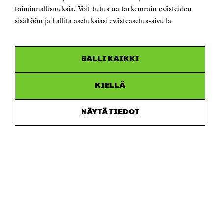
Saapumisohjeet
toiminnallisuuksia. Voit tutustua tarkemmin evästeiden
sisältöön ja hallita asetuksiasi evästeasetus-sivulla
Y-tunnus 0202132-3
OLEMME NÄISSÄ SOMEISSA
SALLI KAIKKI
Facebook
Avautuu
uudessa
Linkedin
ikkunassa
KIELLÄ
Avautuu
uudessa
Youtube
ikkunassa
Avautuu
NÄYTÄ TIEDOT
uudessa
Instagram
ikkunassa
Avautuu
uudessa
ikkunassa