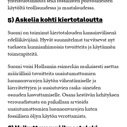
yhteistuotannolta sekä fossiilisten polttoaineiden
käytöltä teollisuudessa ja maataloudessa.
5)
Askelia kohti kiertotaloutta
Suomi on toiminut kiertotalouden kansainvälisenä
edelläkävijänä. Hyvät suunnitelmat tarvitsevat nyt
tuekseen kunnianhimoisia tavoitteita ja käytännön
toimenpiteitä.
Suomi voisi Hollannin esimerkin mukaisesti asettaa
määrällisiä tavoitteita uusiutumattomien
luonnonvarojen käytön vähentämiselle ja
kierrätettyjen ja uusiutuvien raaka-aineiden
osuuden kasvattamiselle. Osana kestävän kehityksen
verouudistusta on paikallaan arvioida
uusiutumattomien luonnonvarojen kuten
fossiilisen öljyn käytön verottamista.