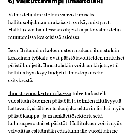
6) Vaikuttavampi ilmastolaki
Valmistelu ilmastolain vahvistamiseksi
hallitusohjelman mukaisesti on käynnistynyt.
Hallitus voi halutessaan ohjeistaa jatkovalmistelua
muutamissa keskeisissä asioissa.
Ison-Britannian kokemusten mukaan ilmastolain
keskeinen työkalu ovat päästötavoitteiden mukaiset
päästöbudjetit. Ilmastolakiin voidaan kirjata, että
hallitus hyväksyy budjetit ilmastopaneelin
esityksestä.
Ilmastovuosikertomuksessa
tulee tarkastella
vuosittain Suomen päästöjä ja toimien riittävyyttä
kattavasti, sisältäen taakanjakosektorin lisäksi myös
päästökauppa- ja maankäyttösektorit sekä
kulutusperustaiset päästöt. Hallituksen voisi myös
velvoittaa esittämään eduskunnalle vuosittain ne