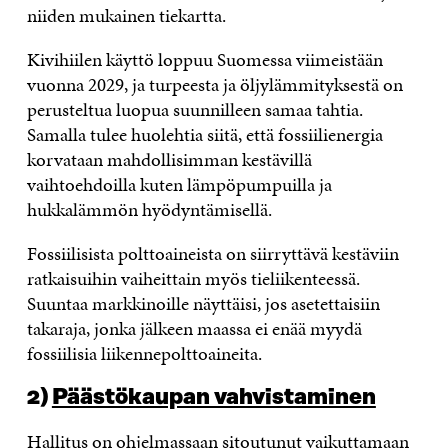
niiden mukainen tiekartta.
Kivihiilen käyttö loppuu Suomessa viimeistään
vuonna 2029, ja turpeesta ja öljylämmityksestä on
perusteltua luopua suunnilleen samaa tahtia.
Samalla tulee huolehtia siitä, että fossiilienergia
korvataan mahdollisimman kestävillä
vaihtoehdoilla kuten lämpöpumpuilla ja
hukkalämmön hyödyntämisellä.
Fossiilisista polttoaineista on siirryttävä kestäviin
ratkaisuihin vaiheittain myös tieliikenteessä.
Suuntaa markkinoille näyttäisi, jos asetettaisiin
takaraja, jonka jälkeen maassa ei enää myydä
fossiilisia liikennepolttoaineita.
2)
Päästökaupan vahvistaminen
Hallitus on ohjelmassaan sitoutunut vaikuttamaan