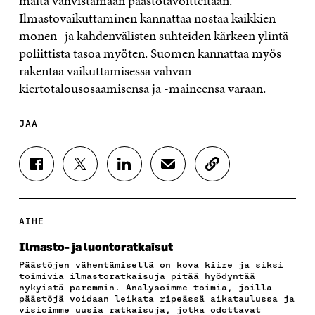
maita vahvistamaan päästötavoitteitaan.
Ilmastovaikuttaminen kannattaa nostaa kaikkien
monen- ja kahdenvälisten suhteiden kärkeen ylintä
poliittista tasoa myöten. Suomen kannattaa myös
rakentaa vaikuttamisessa vahvan
kiertotalousosaamisensa ja -maineensa varaan.
JAA
J
J
J
J
K
A
A
A
A
O
A
A
A
A
P
F
T
L
S
I
A
W
I
Ä
O
AIHE
C
I
N
H
I
E
T
K
K
A
Ilmasto- ja luontoratkaisut
B
T
E
Ö
R
Päästöjen vähentämisellä on kova kiire ja siksi
O
E
D
P
T
toimivia ilmastoratkaisuja pitää hyödyntää
O
R
I
O
I
nykyistä paremmin. Analysoimme toimia, joilla
K
I
N
S
K
päästöjä voidaan leikata ripeässä aikataulussa ja
I
S
I
T
K
visioimme uusia ratkaisuja, jotka odottavat