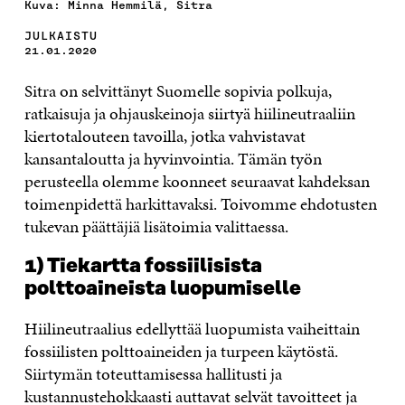
Kuva: Minna Hemmilä, Sitra
JULKAISTU
21.01.2020
Sitra on selvittänyt Suomelle sopivia polkuja,
ratkaisuja ja ohjauskeinoja siirtyä hiilineutraaliin
kiertotalouteen tavoilla, jotka vahvistavat
kansantaloutta ja hyvinvointia. Tämän työn
perusteella olemme koonneet seuraavat kahdeksan
toimenpidettä harkittavaksi. Toivomme ehdotusten
tukevan päättäjiä lisätoimia valittaessa.
1) Tiekartta fossiilisista
polttoaineista luopumiselle
Hiilineutraalius edellyttää luopumista vaiheittain
fossiilisten polttoaineiden ja turpeen käytöstä.
Siirtymän toteuttamisessa hallitusti ja
kustannustehokkaasti auttavat selvät tavoitteet ja