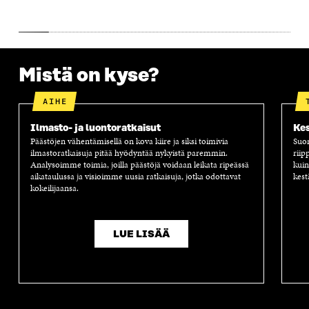
A
A
S
A
Mistä on kyse?
AIHE
Ilmasto- ja luontoratkaisut
Kes
Päästöjen vähentämisellä on kova kiire ja siksi toimivia
Suom
ilmastoratkaisuja pitää hyödyntää nykyistä paremmin.
riip
Analysoimme toimia, joilla päästöjä voidaan leikata ripeässä
kuin
aikataulussa ja visioimme uusia ratkaisuja, jotka odottavat
kest
kokeilijaansa.
LUE LISÄÄ