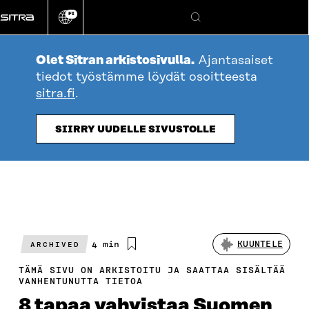
Siirry
FI
suoraan
Vaihda
Hae
sivuston
sisältöön
kieli
Olet Sitran arkistosivulla.
Ajantasaiset
tiedot työstämme löydät osoitteesta
sitra.fi
.
SIIRRY UUDELLE SIVUSTOLLE
Arvioitu
4 min
KUUNTELE
ARCHIVED
lukuaika
TÄMÄ SIVU ON ARKISTOITU JA SAATTAA SISÄLTÄÄ
VANHENTUNUTTA TIETOA
8 tapaa vahvistaa Suomen