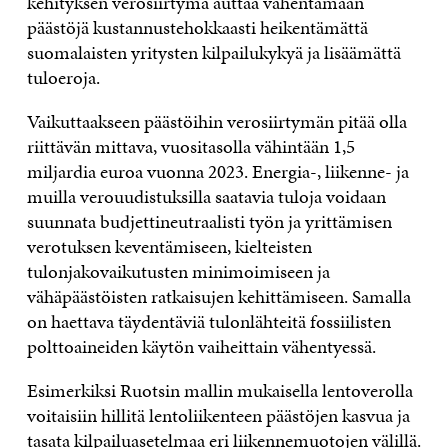
kehityksen verosiirtymä auttaa vähentämään
päästöjä kustannustehokkaasti heikentämättä
suomalaisten yritysten kilpailukykyä ja lisäämättä
tuloeroja.
Vaikuttaakseen päästöihin verosiirtymän pitää olla
riittävän mittava, vuositasolla vähintään 1,5
miljardia euroa vuonna 2023. Energia-, liikenne- ja
muilla verouudistuksilla saatavia tuloja voidaan
suunnata budjettineutraalisti työn ja yrittämisen
verotuksen keventämiseen, kielteisten
tulonjakovaikutusten minimoimiseen ja
vähäpäästöisten ratkaisujen kehittämiseen. Samalla
on haettava täydentäviä tulonlähteitä fossiilisten
polttoaineiden käytön vaiheittain vähentyessä.
Esimerkiksi Ruotsin mallin mukaisella lentoverolla
voitaisiin hillitä lentoliikenteen päästöjen kasvua ja
tasata kilpailuasetelmaa eri liikennemuotojen välillä.