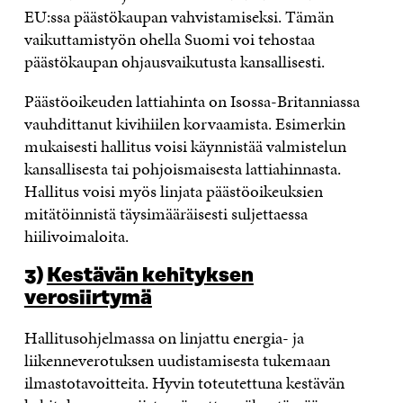
EU:ssa päästökaupan vahvistamiseksi. Tämän
vaikuttamistyön ohella Suomi voi tehostaa
päästökaupan ohjausvaikutusta kansallisesti.
Päästöoikeuden lattiahinta on Isossa-Britanniassa
vauhdittanut kivihiilen korvaamista. Esimerkin
mukaisesti hallitus voisi käynnistää valmistelun
kansallisesta tai pohjoismaisesta lattiahinnasta.
Hallitus voisi myös linjata päästöoikeuksien
mitätöinnistä täysimääräisesti suljettaessa
hiilivoimaloita.
3)
Kestävän kehityksen
verosiirtymä
Hallitusohjelmassa on linjattu energia- ja
liikenneverotuksen uudistamisesta tukemaan
ilmastotavoitteita. Hyvin toteutettuna kestävän