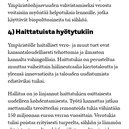
Ympäristöohjaavuuden vahvistamiseksi verosta
voitaisiin myöntää helpotuksia lennoille, jotka
käyttävät biopolttoaineita tai sähköä.
4) Haittatuista hyötytukiin
Ympäristölle haitalliset vero- ja muut tuet ovat
kansantaloudellisesti tehottomia ja ilmaston
kannalta vahingollisia. Haittatukia on perusteltua
muuttaa vaiheittain hiilineutraalia kiertotaloutta ja
yleensä innovaatioita ja talouden uudistumista
edistäviksi tuiksi.
Hallitus on jo linjannut haittatukien osittaisesta
uudelleen kohdentamisesta. Työtä kannattaa jatkaa
asettamalla tavoitteeksi remontoida tukia vähintään
150 miljoonan euron verran vuosittain. Verotukia
tulisi poistaa erityisesti turpeelta, sähkön ja lämmön