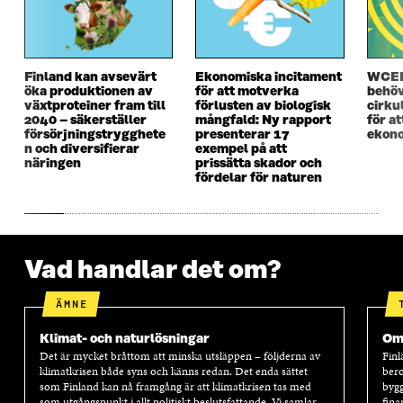
T
F
T
F
F
Ö
F
Ö
Ö
N
Ö
N
N
S
N
S
S
T
S
T
Finland kan avsevärt
Ekonomiska incitament
WCEF
T
E
T
E
öka produktionen av
för att motverka
behöv
E
R
E
R
växtproteiner fram till
förlusten av biologisk
cirku
R
R
2040 – säkerställer
mångfald: Ny rapport
för a
försörjningstrygghete
presenterar 17
ekono
n och diversifierar
exempel på att
näringen
prissätta skador och
fördelar för naturen
Vad handlar det om?
ÄMNE
Klimat- och naturlösningar
Oms
Det är mycket bråttom att minska utsläppen – följderna av
Finl
klimatkrisen både syns och känns redan. Det enda sättet
bero
som Finland kan nå framgång är att klimatkrisen tas med
bygg
som utgångspunkt i allt politiskt beslutsfattande. Vi samlar
fina