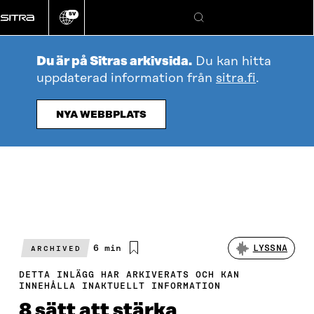
Gå
SV
direkt
Ändra
Sök
webbplatsens
till
språk
innehållet
Du är på Sitras arkivsida.
Du kan hitta
uppdaterad information från
sitra.fi
.
NYA WEBBPLATS
Beräknad
6 min
LYSSNA
ARCHIVED
läsningstid
DETTA INLÄGG HAR ARKIVERATS OCH KAN
INNEHÅLLA INAKTUELLT INFORMATION
8 sätt att stärka