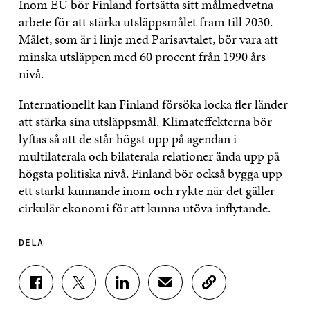
Inom EU bör Finland fortsätta sitt målmedvetna
arbete för att stärka utsläppsmålet fram till 2030.
Målet, som är i linje med Parisavtalet, bör vara att
minska utsläppen med 60 procent från 1990 års
nivå.
Internationellt kan Finland försöka locka fler länder
att stärka sina utsläppsmål. Klimateffekterna bör
lyftas så att de står högst upp på agendan i
multilaterala och bilaterala relationer ända upp på
högsta politiska nivå. Finland bör också bygga upp
ett starkt kunnande inom och rykte när det gäller
cirkulär ekonomi för att kunna utöva inflytande.
DELA
D
D
D
D
K
E
E
E
E
O