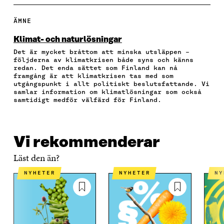
L
L
L
L
P
A
A
A
A
I
P
P
P
V
E
ÄMNE
Å
Å
Å
I
R
F
T
L
A
A
Klimat- och naturlösningar
A
W
I
E
A
Det är mycket bråttom att minska utsläppen –
C
I
N
-
R
följderna av klimatkrisen både syns och känns
E
T
K
P
T
redan. Det enda sättet som Finland kan nå
B
T
E
O
I
framgång är att klimatkrisen tas med som
O
E
D
S
K
utgångspunkt i allt politiskt beslutsfattande. Vi
O
R
I
T
E
samlar information om klimatlösningar som också
samtidigt medför välfärd för Finland.
K
Ö
N
Ö
L
Ö
P
Ö
P
N
P
P
P
P
S
P
N
P
N
L
N
A
N
A
Ä
Vi rekommenderar
A
S
A
S
N
S
I
S
I
K
Läst den än?
I
E
I
E
E
T
E
T
NYHETER
NYHETER
N
T
T
T
T
T
N
T
N
N
Y
N
Y
Y
T
Y
T
T
T
T
T