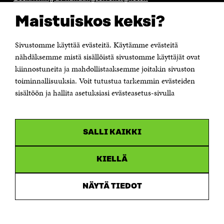
Sitra's digitala kommunikation och webbtjänster
Maistuiskos keksi?
KONTAKTA OSS
Jubileumsfonden för Finlands självständighet Sitra
Sivustomme käyttää evästeitä. Käytämme evästeitä
Östersjögatan 11–13, PB 160,
nähdäksemme mistä sisällöistä sivustomme käyttäjät ovat
00181 Helsingfors
kiinnostuneita ja mahdollistaaksemme joitakin sivuston
Tfn +358 294 618 991
toiminnallisuuksia. Voit tutustua tarkemmin evästeiden
Personalens e-postadresser har formen:
sisältöön ja hallita asetuksiasi evästeasetus-sivulla
fornamn.efternamn@sitra.fi
KANALER
SALLI KAIKKI
Facebook
Öppnas
i
Linkedin
ett
KIELLÄ
Öppnas
nytt
i
fönster
Youtube
ett
Öppnas
NÄYTÄ TIEDOT
nytt
i
fönster
Instagram
ett
Öppnas
nytt
i
fönster
ett