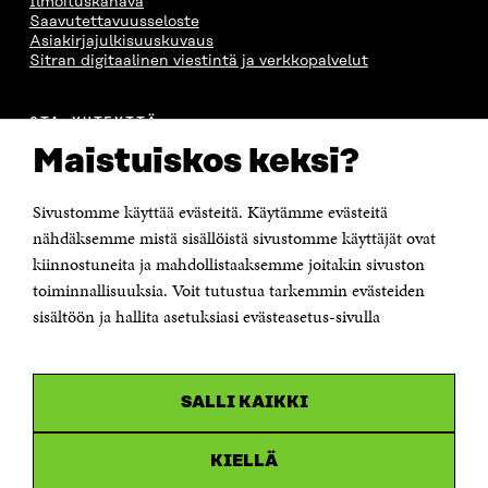
Ilmoituskanava
Saavutettavuusseloste
Asiakirjajulkisuuskuvaus
Sitran digitaalinen viestintä ja verkkopalvelut
OTA YHTEYTTÄ
Suomen itsenäisyyden juhlarahasto Sitra
Maistuiskos keksi?
Itämerenkatu 11-13, PL 160,
00181 Helsinki
Sivustomme käyttää evästeitä. Käytämme evästeitä
Puhelin +358 294 618 991
Sähköpostiosoite
nähdäksemme mistä sisällöistä sivustomme käyttäjät ovat
etunimi.sukunimi@sitra.fi tai sitra@sitra.fi
kiinnostuneita ja mahdollistaaksemme joitakin sivuston
Saapumisohjeet
toiminnallisuuksia. Voit tutustua tarkemmin evästeiden
sisältöön ja hallita asetuksiasi evästeasetus-sivulla
Y-tunnus 0202132-3
OLEMME NÄISSÄ SOMEISSA
SALLI KAIKKI
Facebook
Avautuu
uudessa
Linkedin
ikkunassa
KIELLÄ
Avautuu
uudessa