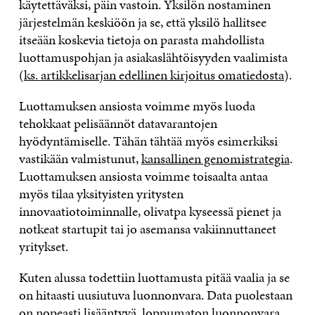
käytettäväksi, päin vastoin. Yksilön nostaminen
järjestelmän keskiöön ja se, että yksilö hallitsee
itseään koskevia tietoja on parasta mahdollista
luottamuspohjan ja asiakaslähtöisyyden vaalimista
(
ks. artikkelisarjan edellinen kirjoitus omatiedosta
).
Luottamuksen ansiosta voimme myös luoda
tehokkaat pelisäännöt datavarantojen
hyödyntämiselle. Tähän tähtää myös esimerkiksi
vastikään valmistunut,
kansallinen genomistrategia
.
Luottamuksen ansiosta voimme toisaalta antaa
myös tilaa yksityisten yritysten
innovaatiotoiminnalle, olivatpa kyseessä pienet ja
notkeat startupit tai jo asemansa vakiinnuttaneet
yritykset.
Kuten alussa todettiin luottamusta pitää vaalia ja se
on hitaasti uusiutuva luonnonvara. Data puolestaan
on nopeasti lisääntyvä, loppumaton luonnonvara.