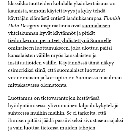
klassikkotuotteiden kohdalla yksinkertaisuus on
kaunista, samoin käytettävyys ja kyky tehdä
käyttäjän elämästä entistä laadukkaampaa.
Finnish
Data Designin
inspiraationa ovat
suomalaisen
yhteiskunnan hyvät käytännöt ja pitkät
tiedonkeruun perinteet yhdistettynä Suomelle
ominaiseen luottamukseen
, joka ulottuu paitsi
kansalaisten välille myös kansalaisten ja
instituutioiden välille. Käytännössä tämä näkyy
esimerkiksi siinä, että suomalaiset luottavat
viranomaisiin ja korruptio on Suomessa maailman
mittakaavassa olematonta.
Luottamus on tietovarantojen kestävässä
hyödyntämisessä ylivoimainen kilpailukykytekijä
suhteessa muihin maihin. Se ei tarkoita, että
ihmisen pitäisi jäädä passiiviseksi sivustaseuraajaksi
ja vain luottaa tietonsa muiden tahojen