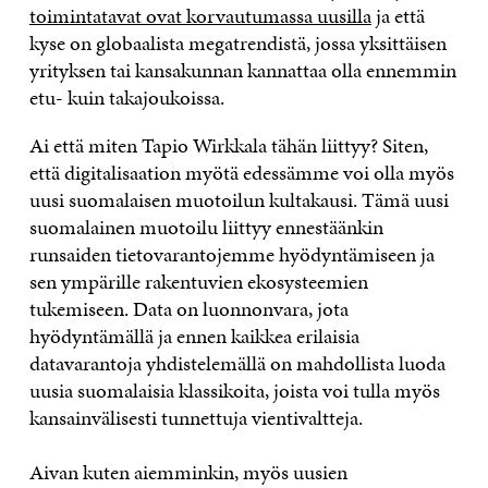
toimintatavat ovat korvautumassa uusilla
ja että
kyse on globaalista megatrendistä, jossa yksittäisen
yrityksen tai kansakunnan kannattaa olla ennemmin
etu- kuin takajoukoissa.
Ai että miten Tapio Wirkkala tähän liittyy? Siten,
että digitalisaation myötä edessämme voi olla myös
uusi suomalaisen muotoilun kultakausi. Tämä uusi
suomalainen muotoilu liittyy ennestäänkin
runsaiden tietovarantojemme hyödyntämiseen ja
sen ympärille rakentuvien ekosysteemien
tukemiseen. Data on luonnonvara, jota
hyödyntämällä ja ennen kaikkea erilaisia
datavarantoja yhdistelemällä on mahdollista luoda
uusia suomalaisia klassikoita, joista voi tulla myös
kansainvälisesti tunnettuja vientivaltteja.
Aivan kuten aiemminkin, myös uusien