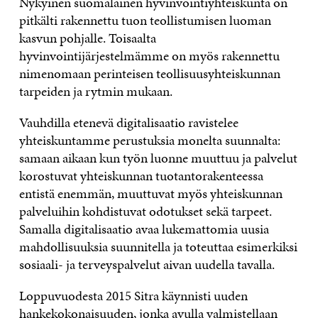
Nykyinen suomalainen hyvinvointiyhteiskunta on
pitkälti rakennettu tuon teollistumisen luoman
kasvun pohjalle. Toisaalta
hyvinvointijärjestelmämme on myös rakennettu
nimenomaan perinteisen teollisuusyhteiskunnan
tarpeiden ja rytmin mukaan.
Vauhdilla etenevä digitalisaatio ravistelee
yhteiskuntamme perustuksia monelta suunnalta:
samaan aikaan kun työn luonne muuttuu ja palvelut
korostuvat yhteiskunnan tuotantorakenteessa
entistä enemmän, muuttuvat myös yhteiskunnan
palveluihin kohdistuvat odotukset sekä tarpeet.
Samalla digitalisaatio avaa lukemattomia uusia
mahdollisuuksia suunnitella ja toteuttaa esimerkiksi
sosiaali- ja terveyspalvelut aivan uudella tavalla.
Loppuvuodesta 2015 Sitra käynnisti uuden
hankekokonaisuuden, jonka avulla valmistellaan