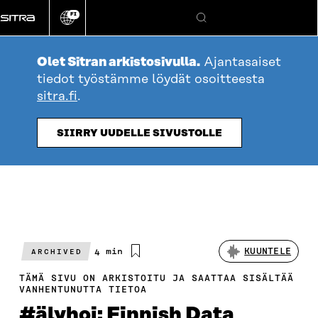
Siirry
FI
suoraan
Vaihda
Hae
sivuston
sisältöön
kieli
Olet Sitran arkistosivulla.
Ajantasaiset
tiedot työstämme löydät osoitteesta
sitra.fi
.
SIIRRY UUDELLE SIVUSTOLLE
Arvioitu
4 min
KUUNTELE
ARCHIVED
lukuaika
TÄMÄ SIVU ON ARKISTOITU JA SAATTAA SISÄLTÄÄ
VANHENTUNUTTA TIETOA
#älyhoi: Finnish Data