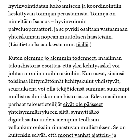
hyvinvointidatan kokoamiseen ja koordinointiin
keskittyvän toimijan perustamista. Toimija on
nimeltään Isaacus – hyvinvoinnin
palveluoperaattori, ja se pyrkii osaltaan vastaamaan
yhteiskunnan nopean muutoksen haasteisiin.
(Lisätietoa Isaacuksesta mm.
täällä
.)
Kuten
olemme jo aiemmin todenneet
, maailman
taloushistoria osoittaa, että yksi kehitysaskel voi
johtaa moniin muihin asioihin. Kun useat, sinänsä
toisiinsa liittymättömät kehityskulut yhdistyvät,
seurauksena voi olla tekijöidensä summaa suurempi
mullistus ihmiskunnan historiassa. Edes maailman
parhaat taloustieteilijät
eivät ole päässeet
yhteisymmärrykseen
siitä, synnyttääkö
digitalisaatio uuden, aiempiin teollisiin
vallankumouksiin rinnastuvan mullistuksen. Se on
kuitenkin selvää, että
monet vanhat ajattelu- ja