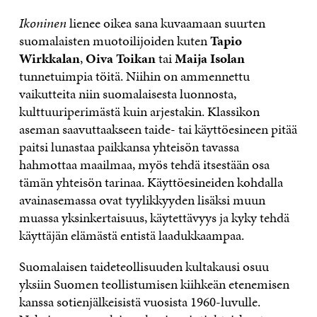
Ikoninen
lienee oikea sana kuvaamaan suurten
suomalaisten muotoilijoiden kuten
Tapio
Wirkkalan
,
Oiva Toikan
tai
Maija Isolan
tunnetuimpia töitä. Niihin on ammennettu
vaikutteita niin suomalaisesta luonnosta,
kulttuuriperimästä kuin arjestakin. Klassikon
aseman saavuttaakseen taide- tai käyttöesineen pitää
paitsi lunastaa paikkansa yhteisön tavassa
hahmottaa maailmaa, myös tehdä itsestään osa
tämän yhteisön tarinaa. Käyttöesineiden kohdalla
avainasemassa ovat tyylikkyyden lisäksi muun
muassa yksinkertaisuus, käytettävyys ja kyky tehdä
käyttäjän elämästä entistä laadukkaampaa.
Suomalaisen taideteollisuuden kultakausi osuu
yksiin Suomen teollistumisen kiihkeän etenemisen
kanssa sotienjälkeisistä vuosista 1960-luvulle.