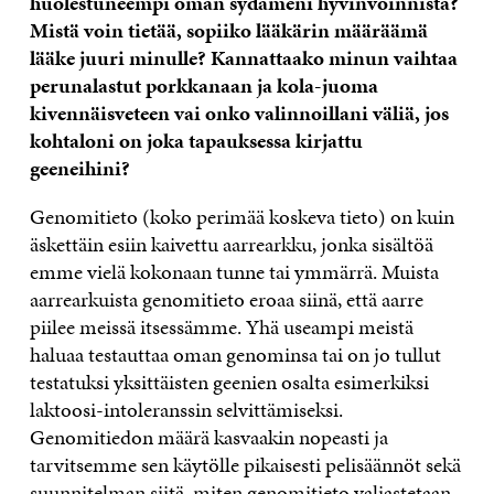
huolestuneempi oman sydämeni hyvinvoinnista?
Mistä voin tietää, sopiiko lääkärin määräämä
lääke juuri minulle? Kannattaako minun vaihtaa
perunalastut porkkanaan ja kola-juoma
kivennäisveteen vai onko valinnoillani väliä, jos
kohtaloni on joka tapauksessa kirjattu
geeneihini?
Genomitieto (koko perimää koskeva tieto) on kuin
äskettäin esiin kaivettu aarrearkku, jonka sisältöä
emme vielä kokonaan tunne tai ymmärrä. Muista
aarrearkuista genomitieto eroaa siinä, että aarre
piilee meissä itsessämme. Yhä useampi meistä
haluaa testauttaa oman genominsa tai on jo tullut
testatuksi yksittäisten geenien osalta esimerkiksi
laktoosi-intoleranssin selvittämiseksi.
Genomitiedon määrä kasvaakin nopeasti ja
tarvitsemme sen käytölle pikaisesti pelisäännöt sekä
suunnitelman siitä, miten genomitieto valjastetaan