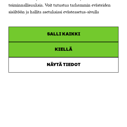
toiminnallisuuksia. Voit tutustua tarkemmin evästeiden
Saapumisohjeet
sisältöön ja hallita asetuksiasi evästeasetus-sivulla
Y-tunnus 0202132-3
OLEMME NÄISSÄ SOMEISSA
SALLI KAIKKI
Facebook
Avautuu
uudessa
Linkedin
ikkunassa
KIELLÄ
Avautuu
uudessa
Youtube
ikkunassa
Avautuu
NÄYTÄ TIEDOT
uudessa
Instagram
ikkunassa
Avautuu
uudessa
ikkunassa