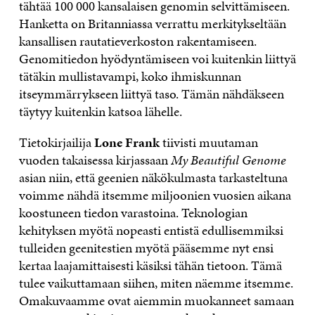
tähtää 100 000 kansalaisen genomin selvittämiseen.
Hanketta on Britanniassa verrattu merkitykseltään
kansallisen rautatieverkoston rakentamiseen.
Genomitiedon hyödyntämiseen voi kuitenkin liittyä
tätäkin mullistavampi, koko ihmiskunnan
itseymmärrykseen liittyä taso. Tämän nähdäkseen
täytyy kuitenkin katsoa lähelle.
Tietokirjailija
Lone Frank
tiivisti muutaman
vuoden takaisessa kirjassaan
My Beautiful Genome
asian niin, että geenien näkökulmasta tarkasteltuna
voimme nähdä itsemme miljoonien vuosien aikana
koostuneen tiedon varastoina. Teknologian
kehityksen myötä nopeasti entistä edullisemmiksi
tulleiden geenitestien myötä pääsemme nyt ensi
kertaa laajamittaisesti käsiksi tähän tietoon. Tämä
tulee vaikuttamaan siihen, miten näemme itsemme.
Omakuvaamme ovat aiemmin muokanneet samaan