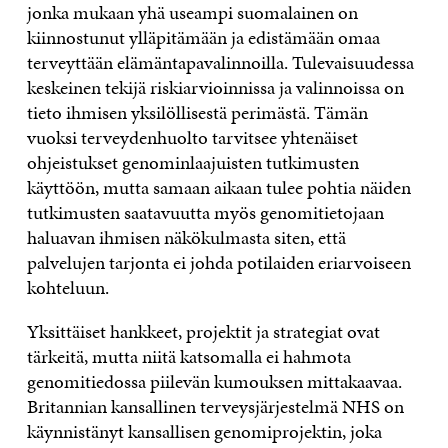
jonka mukaan yhä useampi suomalainen on
kiinnostunut ylläpitämään ja edistämään omaa
terveyttään elämäntapavalinnoilla. Tulevaisuudessa
keskeinen tekijä riskiarvioinnissa ja valinnoissa on
tieto ihmisen yksilöllisestä perimästä. Tämän
vuoksi terveydenhuolto tarvitsee yhtenäiset
ohjeistukset genominlaajuisten tutkimusten
käyttöön, mutta samaan aikaan tulee pohtia näiden
tutkimusten saatavuutta myös genomitietojaan
haluavan ihmisen näkökulmasta siten, että
palvelujen tarjonta ei johda potilaiden eriarvoiseen
kohteluun.
Yksittäiset hankkeet, projektit ja strategiat ovat
tärkeitä, mutta niitä katsomalla ei hahmota
genomitiedossa piilevän kumouksen mittakaavaa.
Britannian kansallinen terveysjärjestelmä NHS on
käynnistänyt kansallisen genomiprojektin, joka