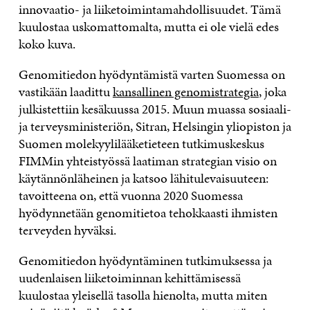
innovaatio- ja liiketoimintamahdollisuudet. Tämä
kuulostaa uskomattomalta, mutta ei ole vielä edes
koko kuva.
Genomitiedon hyödyntämistä varten Suomessa on
vastikään laadittu
kansallinen genomistrategia
, joka
julkistettiin kesäkuussa 2015. Muun muassa sosiaali-
ja terveysministeriön, Sitran, Helsingin yliopiston ja
Suomen molekyylilääketieteen tutkimuskeskus
FIMMin yhteistyössä laatiman strategian visio on
käytännönläheinen ja katsoo lähitulevaisuuteen:
tavoitteena on, että vuonna 2020 Suomessa
hyödynnetään genomitietoa tehokkaasti ihmisten
terveyden hyväksi.
Genomitiedon hyödyntäminen tutkimuksessa ja
uudenlaisen liiketoiminnan kehittämisessä
kuulostaa yleisellä tasolla hienolta, mutta miten