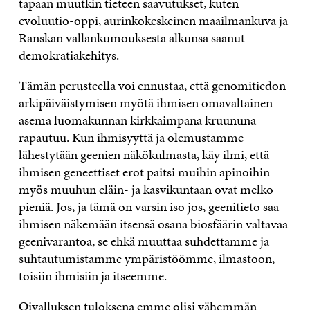
tapaan muutkin tieteen saavutukset, kuten
evoluutio-oppi, aurinkokeskeinen maailmankuva ja
Ranskan vallankumouksesta alkunsa saanut
demokratiakehitys.
Tämän perusteella voi ennustaa, että genomitiedon
arkipäiväistymisen myötä ihmisen omavaltainen
asema luomakunnan kirkkaimpana kruununa
rapautuu. Kun ihmisyyttä ja olemustamme
lähestytään geenien näkökulmasta, käy ilmi, että
ihmisen geneettiset erot paitsi muihin apinoihin
myös muuhun eläin- ja kasvikuntaan ovat melko
pieniä. Jos, ja tämä on varsin iso jos, geenitieto saa
ihmisen näkemään itsensä osana biosfäärin valtavaa
geenivarantoa, se ehkä muuttaa suhdettamme ja
suhtautumistamme ympäristöömme, ilmastoon,
toisiin ihmisiin ja itseemme.
Oivalluksen tuloksena emme olisi vähemmän