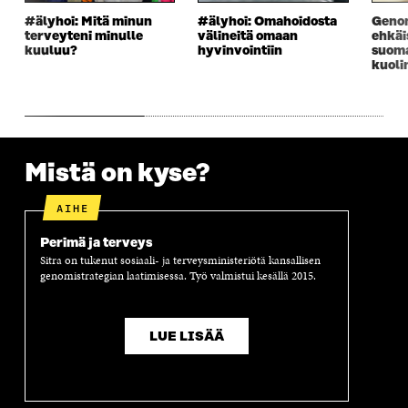
S
A
S
S
#älyhoi: Mitä minun
#älyhoi: Omahoidosta
Genom
A
I
A
S
terveyteni minulle
välineitä omaan
ehkä
I
K
I
A
kuuluu?
hyvinvointiin
suoma
K
K
K
I
kuoli
K
U
K
K
U
N
U
K
N
A
N
U
A
S
A
N
S
S
S
A
S
A
S
S
Mistä on kyse?
A
A
S
A
AIHE
Perimä ja terveys
Sitra on tukenut sosiaali- ja terveysministeriötä kansallisen
genomistrategian laatimisessa. Työ valmistui kesällä 2015.
LUE LISÄÄ