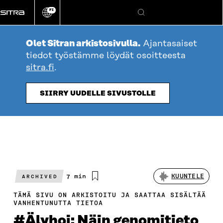
Siirry
FI
suoraan
Vaihda
Hae
sivuston
sisältöön
kieli
Olet Sitran arkistosivulla.
Ajantasaiset
tiedot työstämme löydät osoitteesta
sitra.fi
.
SIIRRY UUDELLE SIVUSTOLLE
Arvioitu
7 min
KUUNTELE
ARCHIVED
lukuaika
TÄMÄ SIVU ON ARKISTOITU JA SAATTAA SISÄLTÄÄ
VANHENTUNUTTA TIETOA
#Älyhoi: Näin genomitieto