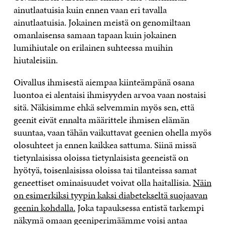
ainutlaatuisia kuin ennen vaan eri tavalla
ainutlaatuisia. Jokainen meistä on genomiltaan
omanlaisensa samaan tapaan kuin jokainen
lumihiutale on erilainen suhteessa muihin
hiutaleisiin.
Oivallus ihmisestä aiempaa kiinteämpänä osana
luontoa ei alentaisi ihmisyyden arvoa vaan nostaisi
sitä. Näkisimme ehkä selvemmin myös sen, että
geenit eivät ennalta määrittele ihmisen elämän
suuntaa, vaan tähän vaikuttavat geenien ohella myös
olosuhteet ja ennen kaikkea sattuma. Siinä missä
tietynlaisissa oloissa tietynlaisista geeneistä on
hyötyä, toisenlaisissa oloissa tai tilanteissa samat
geneettiset ominaisuudet voivat olla haitallisia.
Näin
on esimerkiksi tyypin kaksi diabetekseltä suojaavan
geenin kohdalla.
Joka tapauksessa entistä tarkempi
näkymä omaan geeniperimäämme voisi antaa