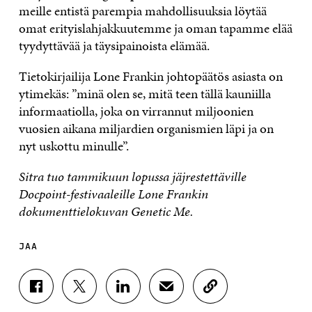
meille entistä parempia mahdollisuuksia löytää
omat erityislahjakkuutemme ja oman tapamme elää
tyydyttävää ja täysipainoista elämää.
Tietokirjailija Lone Frankin johtopäätös asiasta on
ytimekäs: ”minä olen se, mitä teen tällä kauniilla
informaatiolla, joka on virrannut miljoonien
vuosien aikana miljardien organismien läpi ja on
nyt uskottu minulle”.
Sitra tuo tammikuun lopussa jäjrestettäville
Docpoint-festivaaleille Lone Frankin
dokumenttielokuvan Genetic Me.
JAA
J
J
J
J
K
A
A
A
A
O