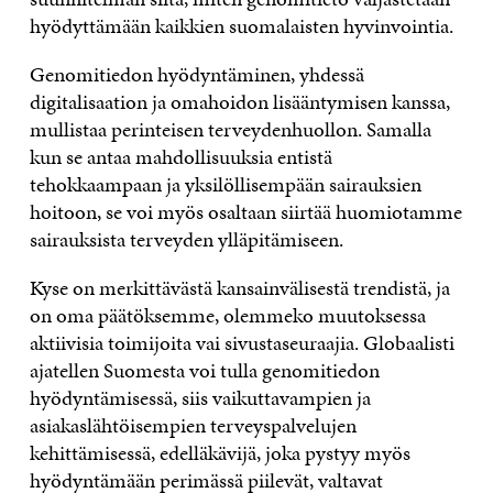
hyödyttämään kaikkien suomalaisten hyvinvointia.
Genomitiedon hyödyntäminen, yhdessä
digitalisaation ja omahoidon lisääntymisen kanssa,
mullistaa perinteisen terveydenhuollon. Samalla
kun se antaa mahdollisuuksia entistä
tehokkaampaan ja yksilöllisempään sairauksien
hoitoon, se voi myös osaltaan siirtää huomiotamme
sairauksista terveyden ylläpitämiseen.
Kyse on merkittävästä kansainvälisestä trendistä, ja
on oma päätöksemme, olemmeko muutoksessa
aktiivisia toimijoita vai sivustaseuraajia. Globaalisti
ajatellen Suomesta voi tulla genomitiedon
hyödyntämisessä, siis vaikuttavampien ja
asiakaslähtöisempien terveyspalvelujen
kehittämisessä, edelläkävijä, joka pystyy myös
hyödyntämään perimässä piilevät, valtavat