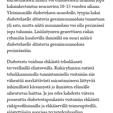
kaksinkertaistua seuraavien 10-15 vuoden aikana.
Yleisimmälle diabeteksen muodolle, tyypin kaksi
diabetekselle altistavia geenimuunnoksia tunnetaan
yli sata, mutta näitä muunnoksia voi olla perimässä
jopa tuhansia. Lisääntyneen geneettisen riskin
ryhmään kuuluvilla ihmisillä on suuri määrä
diabetekselle altistavia geenimuunnoksia
perimässään.
Diabetesta voidaan ehkäistä tehokkaasti
terveellisillä elintavoilla. Riskiryhmien entistä
tehokkaammalla tunnistamisella voitaisiin siis
vähentää merkittävästi sairastamiseen liittyvää
inhimillistä kärsimystä ja ihmisten elämälle
aiheutuvaa haittaa. Ja jos edes kahdesta viiteen
prosenttia diabetestapauksista voitaisiin ehkäistä
riskiprofiloinnilla ja ehkäisevillä toimenpiteillä,
säästettäisiin suorissa terveydenhuollon