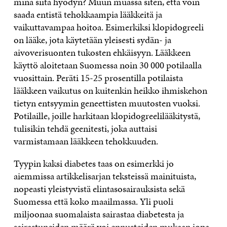
minä siitä hyödyn? Muun muassa siten, että voin
saada entistä tehokkaampia lääkkeitä ja
vaikuttavampaa hoitoa. Esimerkiksi klopidogreeli
on lääke, jota käytetään yleisesti sydän- ja
aivoverisuonten tukosten ehkäisyyn. Lääkkeen
käyttö aloitetaan Suomessa noin 30 000 potilaalla
vuosittain. Peräti 15-25 prosentilla potilaista
lääkkeen vaikutus on kuitenkin heikko ihmiskehon
tietyn entsyymin geneettisten muutosten vuoksi.
Potilaille, joille harkitaan klopidogreelilääkitystä,
tulisikin tehdä geenitesti, joka auttaisi
varmistamaan lääkkeen tehokkuuden.
Tyypin kaksi diabetes taas on esimerkki jo
aiemmissa artikkelisarjan teksteissä mainituista,
nopeasti yleistyvistä elintasosairauksista sekä
Suomessa että koko maailmassa. Yli puoli
miljoonaa suomalaista sairastaa diabetesta ja
sairastuneiden määrä voi ennusteiden mukaan jopa