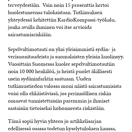
terveydestään. Vain noin 15 prosenttia kertoi
huolestuneensa tuloksistaan. Tutkimuksen
yhteydessä kehitettiin KardioKompassi-työkalu,
jonka avulla ihminen voi itse arvioida
sairastumisriskiään.
Sepelvaltimotauti on yksi yleisimmistä sydän- ja
verisuonitaudeista ja suomalaisten yleisin kuolinsyy.
Vuosittain Suomessa kuolee sepelvaltimotautiin
noin 10 000 henkilöä, ja heistä puolet äkillisesti
usein sydäninfarktin saatuaan. Uuden
tutkimustiedon valossa moni näistä sairastumisista
voisi olla ehkäistävissä, jos perinnöllisen riskin
omaavat tunnistettaisiin paremmin ja ihmiset
saataisiin tietoiseksi kohonneesta riskistään.
Tämä sopii hyvin yhteen jo artikkelisarjan
edellisessä osassa todetun kyselytuloksen kanssa,