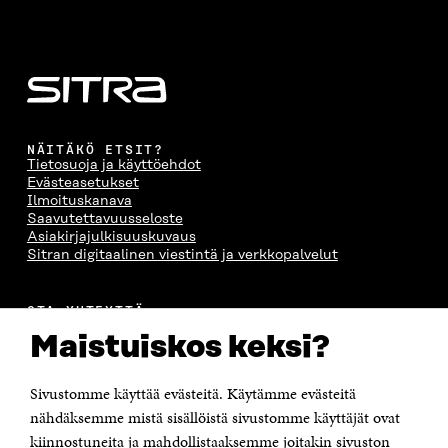
NÄITÄKÖ ETSIT?
Tietosuoja ja käyttöehdot
Evästeasetukset
Ilmoituskanava
Saavutettavuusseloste
Asiakirjajulkisuuskuvaus
Sitran digitaalinen viestintä ja verkkopalvelut
OTA YHTEYTTÄ
Suomen itsenäisyyden juhlarahasto Sitra
Maistuiskos keksi?
Itämerenkatu 11-13, PL 160,
00181 Helsinki
Sivustomme käyttää evästeitä. Käytämme evästeitä
Puhelin +358 294 618 991
Sähköpostiosoite
nähdäksemme mistä sisällöistä sivustomme käyttäjät ovat
etunimi.sukunimi@sitra.fi tai sitra@sitra.fi
kiinnostuneita ja mahdollistaaksemme joitakin sivuston