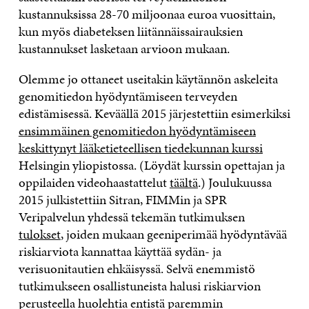
kustannuksissa 28-70 miljoonaa euroa vuosittain,
kun myös diabeteksen liitännäissairauksien
kustannukset lasketaan arvioon mukaan.
Olemme jo ottaneet useitakin käytännön askeleita
genomitiedon hyödyntämiseen terveyden
edistämisessä. Keväällä 2015 järjestettiin esimerkiksi
ensimmäinen genomitiedon hyödyntämiseen
keskittynyt lääketieteellisen tiedekunnan kurssi
Helsingin yliopistossa. (Löydät kurssin opettajan ja
oppilaiden videohaastattelut
täältä
.) Joulukuussa
2015 julkistettiin Sitran, FIMMin ja SPR
Veripalvelun yhdessä tekemän tutkimuksen
tulokset
, joiden mukaan geeniperimää hyödyntävää
riskiarviota kannattaa käyttää sydän- ja
verisuonitautien ehkäisyssä. Selvä enemmistö
tutkimukseen osallistuneista halusi riskiarvion
perusteella huolehtia entistä paremmin