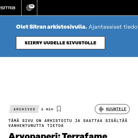
Siirry
FI
suoraan
Vaihda
sivuston
sisältöön
kieli
Olet Sitran arkistosivulla.
Ajantasaiset tied
SIIRRY UUDELLE SIVUSTOLLE
Arvioitu
1 min
KUUNTELE
ARCHIVED
lukuaika
TÄMÄ SIVU ON ARKISTOITU JA SAATTAA SISÄLTÄÄ
VANHENTUNUTTA TIETOA
Arvopaperi: Terrafame