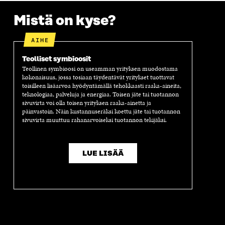
U
U
U
T
K
U
U
U
U
I
Mistä on kyse?
U
U
U
U
U
D
U
U
AIHE
D
E
D
U
E
S
E
D
Teolliset symbioosit
S
S
S
E
Teollinen symbioosi on useamman yrityksen muodostama
S
A
S
S
kokonaisuus, jossa tosiaan täydentävät yritykset tuottavat
A
I
A
S
toisilleen lisäarvoa hyödyntämällä tehokkaasti raaka-aineita,
I
K
I
A
teknologiaa, palveluja ja energiaa. Toisen jäte tai tuotannon
K
K
K
I
sivuvirta voi olla toisen yrityksen raaka-ainetta ja
K
U
K
K
päinvastoin. Näin kustannuseräksi koettu jäte tai tuotannon
U
N
U
K
sivuvirta muuttuu rahanarvoiseksi tuotannon tekijäksi.
N
A
N
U
A
S
A
N
S
S
S
A
S
A
S
S
LUE LISÄÄ
A
A
S
A