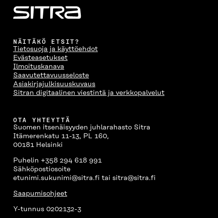
NÄITÄKÖ ETSIT?
Tietosuoja ja käyttöehdot
Evästeasetukset
Ilmoituskanava
Saavutettavuusseloste
Asiakirjajulkisuuskuvaus
Sitran digitaalinen viestintä ja verkkopalvelut
OTA YHTEYTTÄ
Suomen itsenäisyyden juhlarahasto Sitra
Itämerenkatu 11-13, PL 160,
00181 Helsinki
Puhelin +358 294 618 991
Sähköpostiosoite
etunimi.sukunimi@sitra.fi tai sitra@sitra.fi
Saapumisohjeet
Y-tunnus 0202132-3