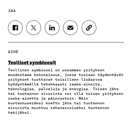
JAA
J
J
J
J
K
A
A
A
A
O
A
A
A
A
P
F
T
L
S
I
A
W
I
Ä
O
AIHE
C
I
N
H
I
E
T
K
K
A
Teolliset symbioosit
B
T
E
Ö
R
Teollinen symbioosi on useamman yrityksen
O
E
D
P
T
muodostama kokonaisuus, jossa tosiaan täydentävät
O
R
I
O
I
yritykset tuottavat toisilleen lisäarvoa
K
I
N
S
K
hyödyntämällä tehokkaasti raaka-aineita,
I
S
I
T
K
teknologiaa, palveluja ja energiaa. Toisen jäte
S
S
S
I
E
tai tuotannon sivuvirta voi olla toisen yrityksen
raaka-ainetta ja päinvastoin. Näin
S
Ä
S
L
L
kustannuseräksi koettu jäte tai tuotannon
A
A
Ä
L
I
sivuvirta muuttuu rahanarvoiseksi tuotannon
A
V
A
A
N
tekijäksi.
V
A
V
A
L
A
U
A
V
I
U
T
U
A
N
T
U
T
U
K