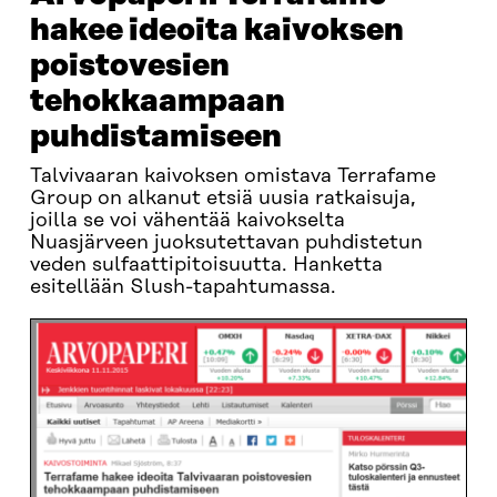
hakee ideoita kaivoksen
poistovesien
tehokkaampaan
puhdistamiseen
Talvivaaran kaivoksen omistava Terrafame
Group on alkanut etsiä uusia ratkaisuja,
joilla se voi vähentää kaivokselta
Nuasjärveen juoksutettavan puhdistetun
veden sulfaattipitoisuutta. Hanketta
esitellään Slush-tapahtumassa.