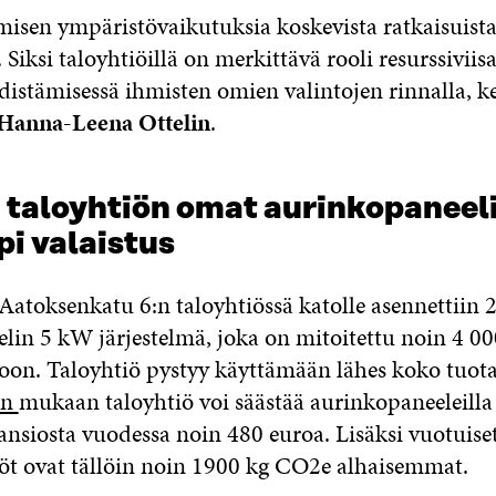
isen ympäristövaikutuksia koskevista ratkaisuist
. Siksi taloyhtiöillä on merkittävä rooli resurssiviis
distämisessä ihmisten omien valintojen rinnalla, k
Hanna-Leena Ottelin
.
 taloyhtiön omat aurinkopaneeli
i valaistus
Aatoksenkatu 6:n taloyhtiössä katolle asennettiin 
lin 5 kW järjestelmä, joka on mitoitettu noin 4 
oon. Taloyhtiö pystyy käyttämään lähes koko tuota
on
mukaan taloyhtiö voi säästää aurinkopaneeleill
ansiosta vuodessa noin 480 euroa. Lisäksi vuotuise
öt ovat tällöin noin 1900 kg CO2e alhaisemmat.