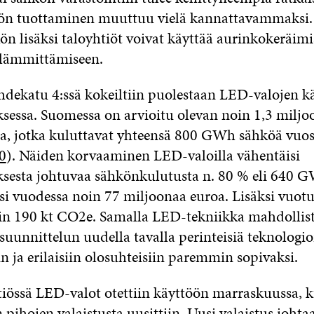
ön tuottaminen muuttuu vielä kannattavammaksi.
n lisäksi taloyhtiöt voivat käyttää aurinkokeräimi
 lämmittämiseen.
hdekatu 4:ssä kokeiltiin puolestaan LED-valojen k
ksessa. Suomessa on arvioitu olevan noin 1,3 miljo
ta, jotka kuluttavat yhteensä 800 GWh sähköä vuos
0
). Näiden korvaaminen LED-valoilla vähentäisi
ksesta johtuvaa sähkönkulutusta n. 80 % eli 640 
si vuodessa noin 77 miljoonaa euroa. Lisäksi vuotu
oin 190 kt CO2e. Samalla LED-tekniikka mahdollis
suunnittelun uudella tavalla perinteisiä teknologio
 ja erilaisiin olosuhteisiin paremmin sopivaksi.
htiössä LED-valot otettiin käyttöön marraskuussa, 
 pihojen valaistusta uusittiin. Uusi valaistus johta