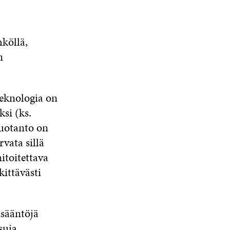
hköllä,
n
eknologia on
si (ks.
uotanto on
vata sillä
itoitettava
kittävästi
isääntöjä
suja,