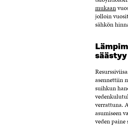
mukaan
vuos
jolloin vuosi
sähkön hinna
Lämpimä
säästyy 
Resurssiviis
asennettiin 
suihkun hano
vedenkulutuk
verrattuna. 
asumiseen vai
veden paine 