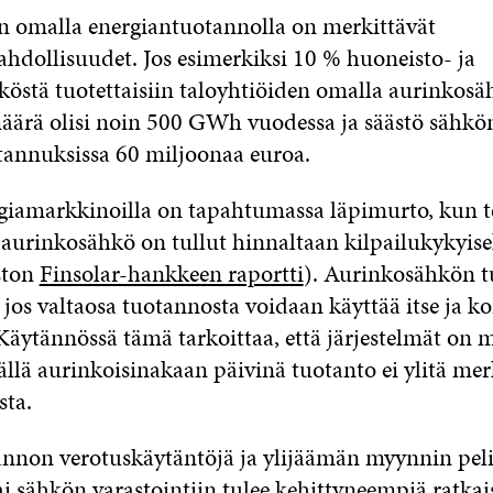
n omalla energiantuotannolla on merkittävät
hdollisuudet. Jos esimerkiksi 10 % huoneisto- ja
köstä tuotettaisiin taloyhtiöiden omalla aurinkosä
ärä olisi noin 500 GWh vuodessa ja säästö sähkö
annuksissa 60 miljoonaa euroa.
iamarkkinoilla on tapahtumassa läpimurto, kun t
 aurinkosähkö on tullut hinnaltaan kilpailukykyisek
ston
Finsolar-hankkeen raportti
). Aurinkosähkön t
jos valtaosa tuotannosta voidaan käyttää itse ja kor
Käytännössä tämä tarkoittaa, että järjestelmät on m
sällä aurinkoisinakaan päivinä tuotanto ei ylitä mer
ta.
annon verotuskäytäntöjä ja ylijäämän myynnin pel
i sähkön varastointiin tulee kehittyneempiä ratkai