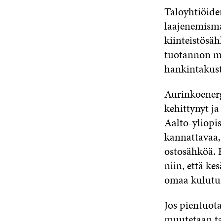
Taloyhtiöide
laajenemisma
kiinteistösäh
tuotannon mä
hankintakust
Aurinkoenerg
kehittynyt ja
Aalto-yliopi
kannattavaa, 
ostosähköä. 
niin, että ke
omaa kulutus
Jos pientuot
muutetaan ta