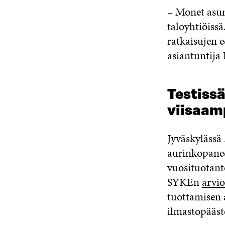
– Monet asum
taloyhtiöissä
ratkaisujen e
asiantuntija
Testissä
viisaamp
Jyväskylässä 
aurinkopanee
vuosituotant
SYKEn
arvi
tuottamisen 
ilmastopääst