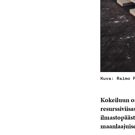
Kuva: Raimo 
Kokeiluun os
resurssiviis
ilmastopääst
maanlaajuise