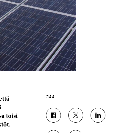
että
JAA
ä
a toisi
J
J
J
töt.
A
A
A
A
A
A