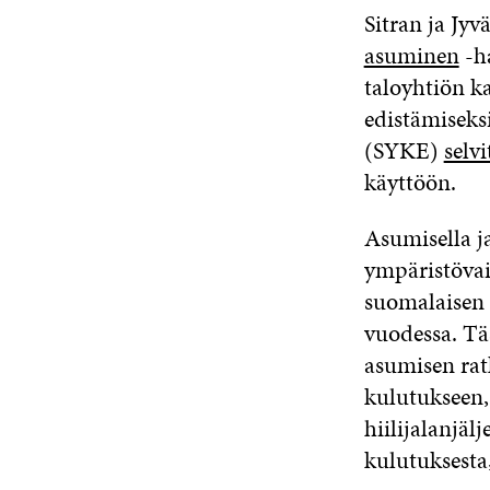
Sitran ja Jyv
asuminen
-ha
taloyhtiön k
edistämiseks
(SYKE)
selvi
käyttöön.
Asumisella ja
ympäristöva
suomalaisen k
vuodessa. Tä
asumisen ratk
kulutukseen, 
hiilijalanjä
kulutuksesta,