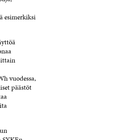
ä esimerkiksi
äyttöä
onaa
ittain
GWh vuodessa,
iset päästöt
taa
ita
kun
a
SYKEn