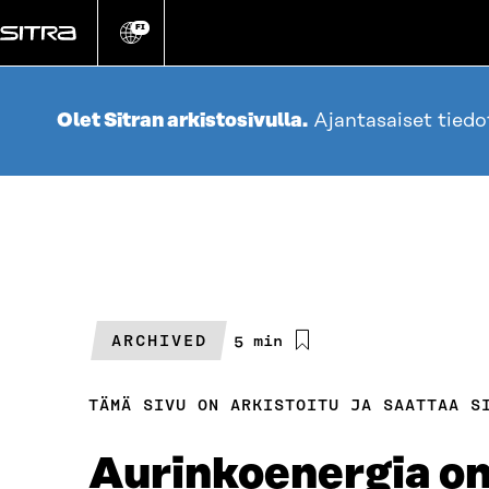
Siirry
suoraan
FI
Vaihda
sivuston
sisältöön
kieli
Olet Sitran arkistosivulla.
Ajantasaiset tied
ARCHIVED
Arvioitu
5 min
lukuaika
TÄMÄ SIVU ON ARKISTOITU JA SAATTAA S
Aurinkoenergia on