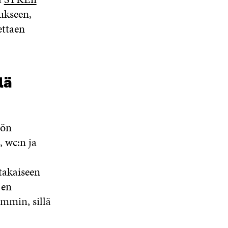
ukseen,
ettaen
lä
öön
, wc:n ja
takaiseen
jen
emmin, sillä