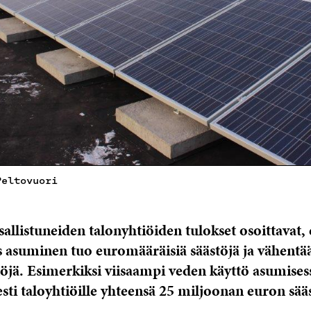
Peltovuori
allistuneiden talonyhtiöiden tulokset osoittavat, 
as asuminen tuo euromääräisiä säästöjä ja vähentä
öjä. Esimerkiksi viisaampi veden käyttö asumisess
sti taloyhtiöille yhteensä 25 miljoonan euron sääs