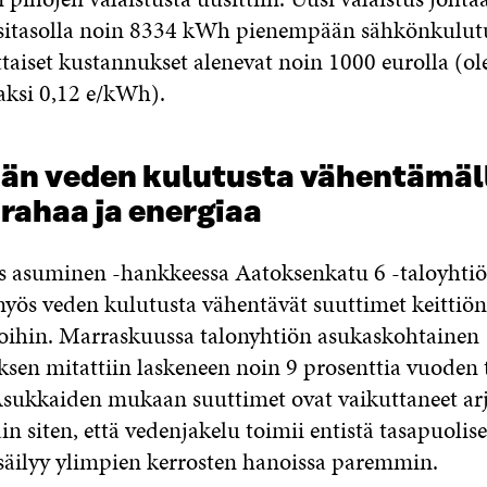
itasolla noin 8334 kWh pienempään sähkönkulut
ttaiset kustannukset alenevat noin 1000 eurolla (ol
ksi 0,12 e/kWh).
n veden kulutusta vähentämäl
rahaa ja energiaa
as asuminen -hankkeessa Aatoksenkatu 6 -taloyhti
myös veden kulutusta vähentävät suuttimet keittiön
ihin. Marraskuussa talonyhtiön asukaskohtainen
sen mitattiin laskeneen noin 9 prosenttia vuoden 
Asukkaiden mukaan suuttimet ovat vaikuttaneet ar
n siten, että vedenjakelu toimii entistä tasapuolis
säilyy ylimpien kerrosten hanoissa paremmin.