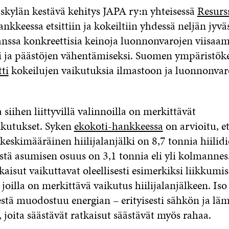
äskylän kestävä kehitys JAPA ry:n yhteisessä
Resurss
nkkeessa etsittiin ja kokeiltiin yhdessä neljän jyvä
anssa konkreettisia keinoja luonnonvarojen viisa
i ja päästöjen vähentämiseksi. Suomen ympäristök
tti
kokeilujen vaikutuksia ilmastoon ja luonnonvar
 siihen liittyvillä valinnoilla on merkittävät
ikutukset. Syken
ekokoti-hankkeessa
on arvioitu, e
eskimääräinen hiilijalanjälki on 8,7 tonnia hiilid
stä asumisen osuus on 3,1 tonnia eli yli kolmannes.
aisut vaikuttavat oleellisesti esimerkiksi liikkumis
joilla on merkittävä vaikutus hiilijalanjälkeen. Iso
ljestä muodostuu energian – erityisesti sähkön ja l
 joita säästävät ratkaisut säästävät myös rahaa.