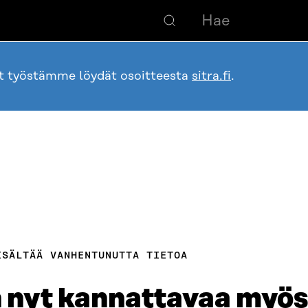
ot työstämme löydät osoitteesta
sitra.fi
.
ISÄLTÄÄ VANHENTUNUTTA TIETOA
 nyt kannattavaa myös 