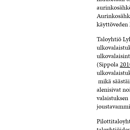
aurinkosähk
Aurinkosähkö
käyttöveden
Taloyhtiö Ly
ulkovalaistu
ulkovalaisin
(Sippola
201
ulkovalaistu
mikä säästäi
alenisivat n
valaistuksen 
joustavammin
Pilottitaloy
taloyhtiöiden