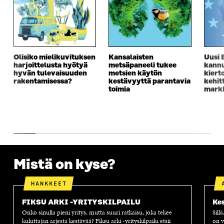
D
E
D
U
E
S
E
D
S
S
S
E
S
A
S
S
A
I
A
S
I
K
I
A
Olisiko mielikuvituksen
Kansalaisten
Uusi 
K
K
K
I
harjoittelusta hyötyä
metsäpaneeli tukee
kannu
K
U
K
K
hyvän tulevaisuuden
metsien käytön
kiert
U
N
U
K
rakentamisessa?
kestävyyttä parantavia
kehit
N
A
N
U
toimia
markk
A
S
A
N
S
S
S
A
S
A
S
S
A
A
S
A
Mistä on kyse?
HANKKEET
FIKSU ARKI -YRITYSKILPAILU
Kes
Onko sinulla pieni yritys, mutta suuri ratkaisu, joka tekee
Sill
kuluttajan arjesta kestävää? Fiksu arki -yrityskilpailu etsii
on v