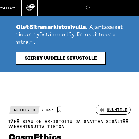
Siirry
FI
suoraan
Vaihda
Hae
sivuston
sisältöön
kieli
Olet Sitran arkistosivulla.
Ajantasaiset
tiedot työstämme löydät osoitteesta
sitra.fi
.
SIIRRY UUDELLE SIVUSTOLLE
Arvioitu
2 min
KUUNTELE
ARCHIVED
lukuaika
TÄMÄ SIVU ON ARKISTOITU JA SAATTAA SISÄLTÄÄ
VANHENTUNUTTA TIETOA
CosmEthics