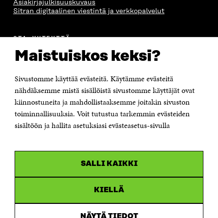
Asiakirjajulkisuuskuvaus
Sitran digitaalinen viestintä ja verkkopalvelut
OTA YHTEYTTÄ
Suomen itsenäisyyden juhlarahasto Sitra
Maistuiskos keksi?
Itämerenkatu 11-13, PL 160,
00181 Helsinki
Sivustomme käyttää evästeitä. Käytämme evästeitä
Puhelin +358 294 618 991
Sähköpostiosoite
nähdäksemme mistä sisällöistä sivustomme käyttäjät ovat
etunimi.sukunimi@sitra.fi tai sitra@sitra.fi
kiinnostuneita ja mahdollistaaksemme joitakin sivuston
Saapumisohjeet
toiminnallisuuksia. Voit tutustua tarkemmin evästeiden
sisältöön ja hallita asetuksiasi evästeasetus-sivulla
Y-tunnus 0202132-3
OLEMME NÄISSÄ SOMEISSA
SALLI KAIKKI
Facebook
Avautuu
uudessa
Linkedin
ikkunassa
KIELLÄ
Avautuu
uudessa
Youtube
ikkunassa
Avautuu
NÄYTÄ TIEDOT