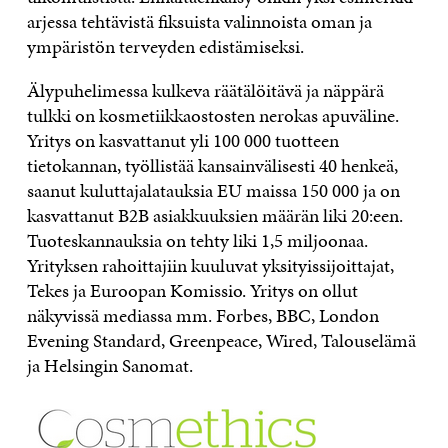
arjessa tehtävistä fiksuista valinnoista oman ja
ympäristön terveyden edistämiseksi.
Älypuhelimessa kulkeva räätälöitävä ja näppärä
tulkki on kosmetiikkaostosten nerokas apuväline.
Yritys on kasvattanut yli 100 000 tuotteen
tietokannan, työllistää kansainvälisesti 40 henkeä,
saanut kuluttajalatauksia EU maissa 150 000 ja on
kasvattanut B2B asiakkuuksien määrän liki 20:een.
Tuoteskannauksia on tehty liki 1,5 miljoonaa.
Yrityksen rahoittajiin kuuluvat yksityissijoittajat,
Tekes ja Euroopan Komissio. Yritys on ollut
näkyvissä mediassa mm. Forbes, BBC, London
Evening Standard, Greenpeace, Wired, Talouselämä
ja Helsingin Sanomat.