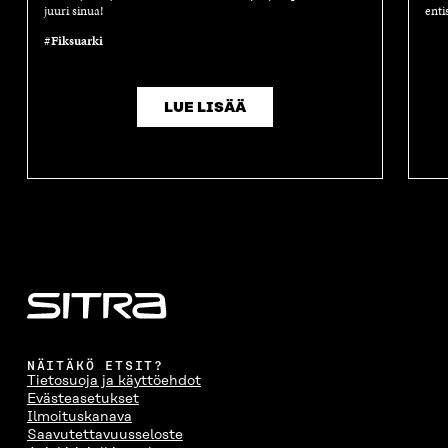
juuri sinua!
enti
#Fiksuarki
LUE LISÄÄ
NÄITÄKÖ ETSIT?
Tietosuoja ja käyttöehdot
Evästeasetukset
Ilmoituskanava
Saavutettavuusseloste