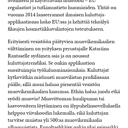
avoimeen ja käytettävään muotoon – EU
regulaatiot ja tutkimustieto huomioiden. Yhtiö on
vuonna 2014 lanseerannut ilmaisen kuluttaja-
applikaationsa koko EU:ssa ja kehittää tekoälyä
fiksujen kosmetiikkavalintojen toteutukseen.
Erityisesti vesistöön päätyvien muovikemikaalien
välttäminen on yrityksen perustajalle Katariina
Rantaselle sydämen asia ja on noussut
kuluttajatrendiksi. Se onkin applikaation
suosituimpia työkaluominaisuuksia. Kuluttajat
kytkevätkin mieluusti muovilistan profiilissaan
päälle, sillä moni haluaa pienentää vesistön
muovikemikaalien kuormaa. Ethän halua juoda etkä
syödä muovia? Muovittoman huulipunan tai
kasvovoiteen löytäminen on älypuhelinsovelluksella
helppoa viivakoodin lukemalla, eikä kuluttajan
tarvitse muistaa yli 500:aa muovikemikaalia
ulkomuistista. Ennaltaehkäisy onkin yksi esimerkki