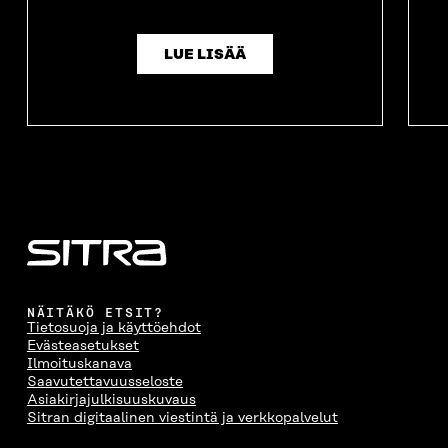
LUE LISÄÄ
NÄITÄKÖ ETSIT?
Tietosuoja ja käyttöehdot
Evästeasetukset
Ilmoituskanava
Saavutettavuusseloste
Asiakirjajulkisuuskuvaus
Sitran digitaalinen viestintä ja verkkopalvelut