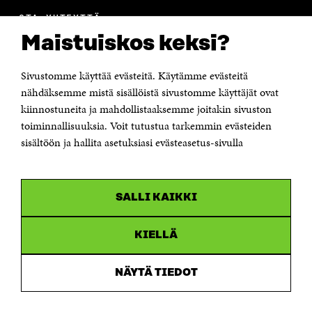
OTA YHTEYTTÄ
Suomen itsenäisyyden juhlarahasto Sitra
Maistuiskos keksi?
Itämerenkatu 11-13, PL 160,
00181 Helsinki
Sivustomme käyttää evästeitä. Käytämme evästeitä
Puhelin +358 294 618 991
Sähköpostiosoite
nähdäksemme mistä sisällöistä sivustomme käyttäjät ovat
etunimi.sukunimi@sitra.fi tai sitra@sitra.fi
kiinnostuneita ja mahdollistaaksemme joitakin sivuston
Saapumisohjeet
toiminnallisuuksia. Voit tutustua tarkemmin evästeiden
sisältöön ja hallita asetuksiasi evästeasetus-sivulla
Y-tunnus 0202132-3
OLEMME NÄISSÄ SOMEISSA
SALLI KAIKKI
Facebook
Avautuu
uudessa
Linkedin
ikkunassa
KIELLÄ
Avautuu
uudessa
Youtube
ikkunassa
Avautuu
NÄYTÄ TIEDOT
uudessa
Instagram
ikkunassa
Avautuu
uudessa