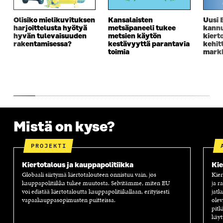
A
I
A
S
I
K
I
A
Olisiko mielikuvituksen
Kansalaisten
Uusi 
K
K
K
I
harjoittelusta hyötyä
metsäpaneeli tukee
kannu
K
U
K
K
hyvän tulevaisuuden
metsien käytön
kiert
U
N
U
K
rakentamisessa?
kestävyyttä parantavia
kehit
N
A
N
U
toimia
markk
A
S
A
N
S
S
S
A
S
A
S
S
A
A
S
A
Mistä on kyse?
PROJEKTI
Kiertotalous ja kauppapolitiikka
Kie
Globaali siirtymä kiertotalouteen onnistuu vain, jos
Kier
kauppapolitiikka tukee muutosta.
Selvitämme
, miten EU
ja r
voi
edistää kiertotaloutta kauppapolitiikallaan
, erityisesti
jatk
va
paakauppasopimusten puitteissa
.
olev
pitk
käyt