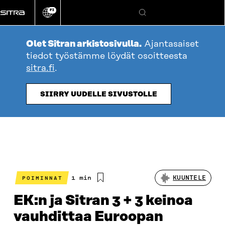
Siirry
FI
suoraan
Vaihda
Hae
sivuston
sisältöön
kieli
Olet Sitran arkistosivulla.
Ajantasaiset
tiedot työstämme löydät osoitteesta
sitra.fi
.
SIIRRY UUDELLE SIVUSTOLLE
Arvioitu
1 min
KUUNTELE
POIMINNAT
lukuaika
EK:n ja Sitran 3 + 3 keinoa
vauhdittaa Euroopan