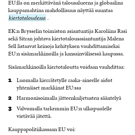
EU:lla on merkittävänä talousalueena ja globaalina
kauppamahtina mahdollisuus näyttää suuntaa
kiertotal
kiertotaloudessa
.
EK:n Brysselin toimiston asiantuntija Karoliina Rasi
sekä Sitran johtava kiertotalousasiantuntija Malena
Sell listaavat keinoja kehityksen vauhdittamiseksi
EU:n sisämarkkinoilla ja kansainvälisessä kaupassa.
Sisämarkkinoilla kiertotaloutta voidaan vauhdittaa:
Luomalla kierrätetylle raaka-aineelle aidot
yhtenäiset markkinat EU:ssa
Harmonisoimalla jätteenkuljetusten sääntelyä
Valvomalla tarkemmin EU:n ulkopuolelle
vietävää jätettä.
Kauppapolitiikassaan EU voi: