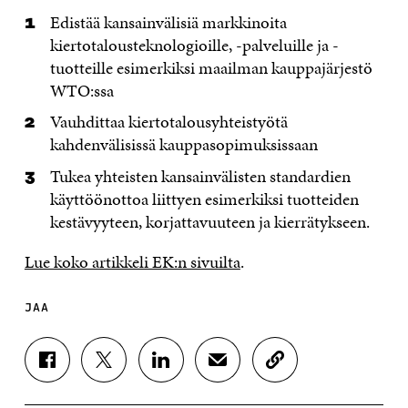
Edistää kansainvälisiä markkinoita
kiertotalousteknologioille, -palveluille ja -
tuotteille esimerkiksi maailman kauppajärjestö
WTO:ssa
Vauhdittaa kiertotalousyhteistyötä
kahdenvälisissä kauppasopimuksissaan
Tukea yhteisten kansainvälisten standardien
käyttöönottoa liittyen esimerkiksi tuotteiden
kestävyyteen, korjattavuuteen ja kierrätykseen.
Lue koko artikkeli EK:n sivuilta
.
JAA
J
J
J
J
K
A
A
A
A
O
A
A
A
A
P