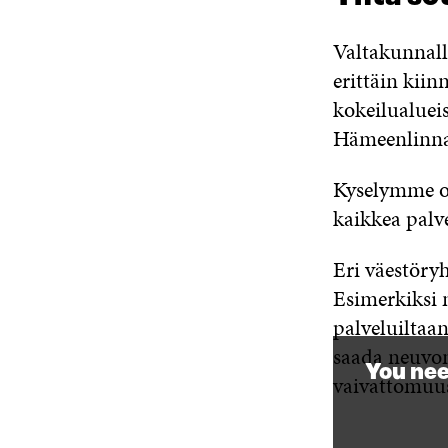
Valtakunnall
erittäin kiin
kokeilualuei
Hämeenlinnas
Kyselymme os
kaikkea palve
Eri väestöryh
Esimerkiksi m
palveluiltaan
saada neuvont
You nee
vaivattomuu