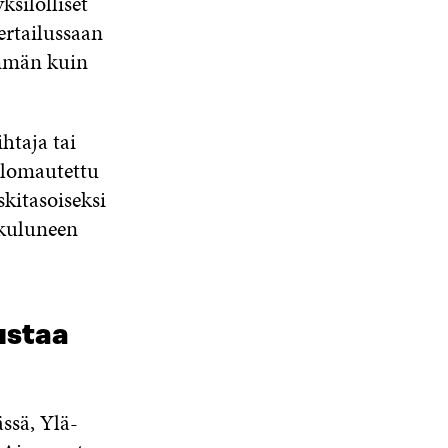
ksilölliset
ertailussaan
emmän kuin
htaja tai
i lomautettu
kitasoiseksi
 kuluneen
ustaa
ssä, Ylä-