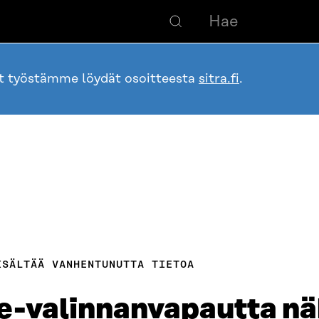
ot työstämme löydät osoitteesta
sitra.fi
.
ISÄLTÄÄ VANHENTUNUTTA TIETOA
e-valinnanvapautta nä