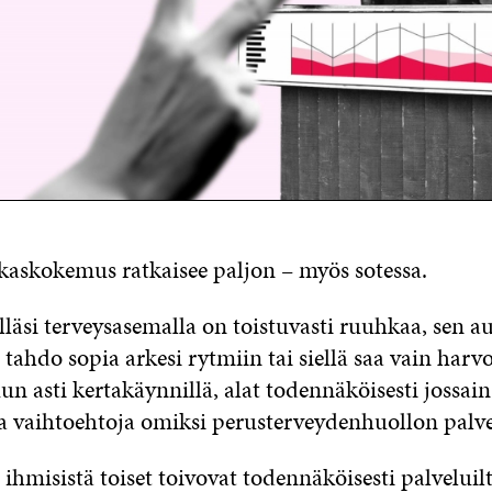
kaskokemus ratkaisee paljon – myös sotessa.
läsi terveysasemalla on toistuvasti ruuhkaa, sen a
 tahdo sopia arkesi rytmiin tai siellä saa vain harv
un asti kertakäynnillä, alat todennäköisesti jossain
a vaihtoehtoja omiksi perusterveydenhuollon palve
ihmisistä toiset toivovat todennäköisesti palveluilt