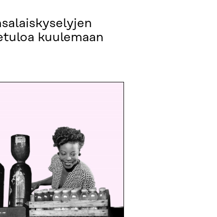
nsalaiskyselyjen
vetuloa kuulemaan