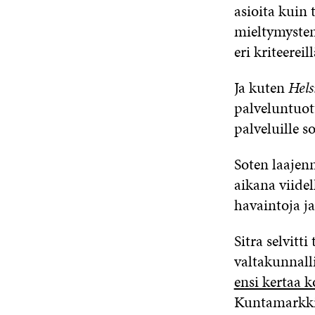
asioita kuin
mieltymysten
eri kriteerei
Ja kuten
Hel
palveluntuott
palveluille so
Soten laajen
aikana viidel
havaintoja ja
Sitra selvitt
valtakunnallis
ensi kertaa 
Kuntamarkkin