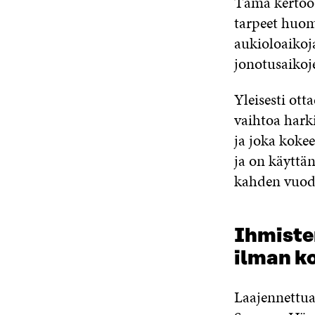
Tämä kertoo o
tarpeet huom
aukioloaikoj
jonotusaikoj
Yleisesti ott
vaihtoa harki
ja joka koke
ja on käyttä
kahden vuod
Ihmiste
ilman ko
Laajennettua