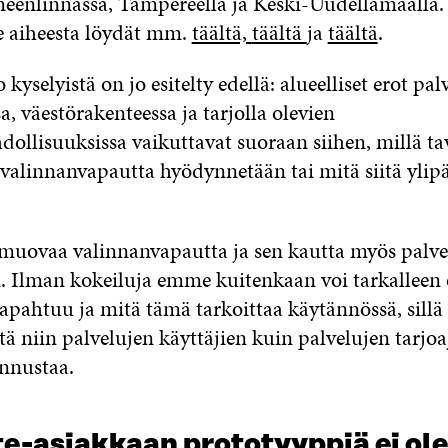
eenlinnassa, Tampereella ja Keski-Uudellamaalla
 aiheesta löydät mm.
täältä,
täältä
ja
täältä
.
 kyselyistä on jo esitelty edellä: alueelliset erot pal
, väestörakenteessa ja tarjolla olevien
ollisuuksissa vaikuttavat suoraan siihen, millä ta
 valinnanvapautta hyödynnetään tai mitä siitä ylip
muovaa valinnanvapautta ja sen kautta myös palve
. Ilman kokeiluja emme kuitenkaan voi tarkalleen o
apahtuu ja mitä tämä tarkoittaa käytännössä, sillä
ä niin palvelujen käyttäjien kuin palvelujen tarjoa
nnustaa.
te-asiakkaan prototyyppiä ei ole