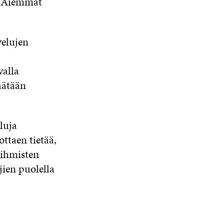
. Aiemmat
velujen
valla
äätään
luja
ttaen tietää,
 ihmisten
jien puolella