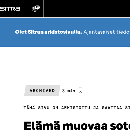
Siirry
suoraan
FI
Vaihda
sivuston
sisältöön
kieli
Olet Sitran arkistosivulla.
Ajantasaiset tied
ARCHIVED
Arvioitu
3 min
lukuaika
TÄMÄ SIVU ON ARKISTOITU JA SAATTAA S
Elämä muovaa sot