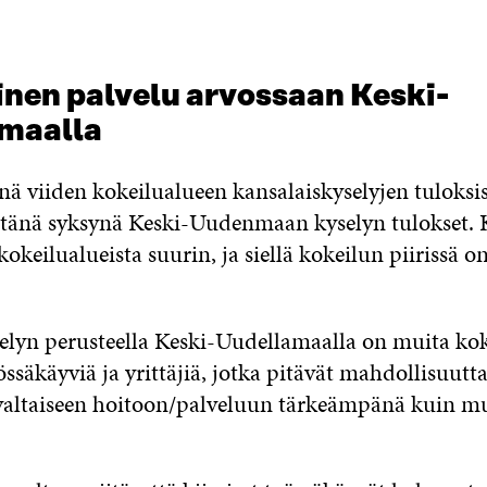
inen palvelu arvossaan Keski-
maalla
ä viiden kokeilualueen kansalaiskyselyjen tuloksi
 tänä syksynä Keski-Uudenmaan kyselyn tulokset. 
keilualueista suurin, ja siellä kokeilun piirissä o
elyn perusteella Keski-Uudellamaalla on muita kok
äkäyviä ja yrittäjiä, jotka pitävät mahdollisuutta 
valtaiseen hoitoon/palveluun tärkeämpänä kuin m