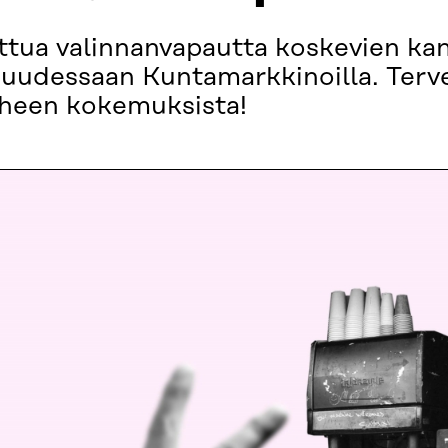
ettua valinnanvapautta koskevien ka
isuudessaan Kuntamarkkinoilla. Ter
iheen kokemuksista!