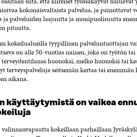
saltaan siitä, että kiireiset työssäkäyvät haluavat y
ioivaa kokonaisvaltaista palvelua, ja painottavat v
a ja palveluiden laajuutta ja monipuolisuutta en
en pituutta.
aen kokeilualueilla tyypillinen palveluntuottajan vai
tseva on alle 50-vuotias nainen, joka on työtön ta
e terveydentilansa huonoksi, melko huonoksi tai kes
nyt terveyspalveluja seitsemän kertaa tai enemmän
en aikana.
n käyttäytymistä on vaikea enn
keiluja
 valinnanvapautta kokeillaan parhaillaan Jyväskylä