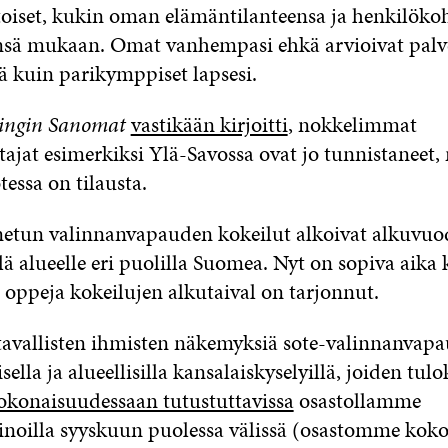
 toiset, kukin oman elämäntilanteensa ja henkilöko
sä mukaan. Omat vanhempasi ehkä arvioivat palve
llä kuin parikymppiset lapsesi.
singin Sanomat
vastikään kirjoitti
, nokkelimmat
ajat esimerkiksi Ylä-Savossa ovat jo tunnistaneet, m
tessa on tilausta.
netun valinnanvapauden kokeilut alkoivat alkuvu
lä alueelle eri puolilla Suomea. Nyt on sopiva aika 
 oppeja kokeilujen alkutaival on tarjonnut.
i tavallisten ihmisten näkemyksiä sote-valinnanvap
ella ja alueellisilla kansalaiskyselyillä, joiden tulo
kokonaisuudessaan tutustuttavissa
osastollamme
oilla syyskuun puolessa välissä (osastomme kok