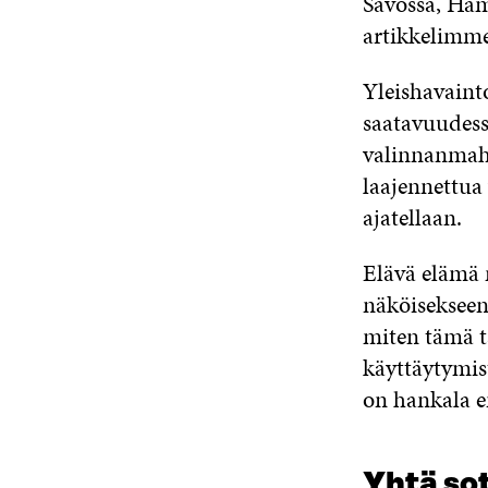
Savossa, Häm
artikkelimme
Yleishavainto
saatavuudessa
valinnanmahd
laajennettua
ajatellaan.
Elävä elämä 
näköisekseen
miten tämä t
käyttäytymist
on hankala e
Yhtä so