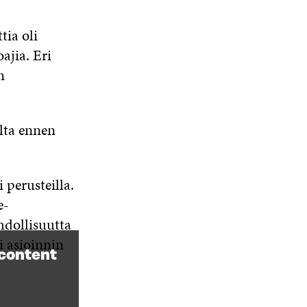
tia oli
ajia. Eri
n
lta ennen
 perusteilla.
e-
ahdollisuutta
i asioinnin
 content