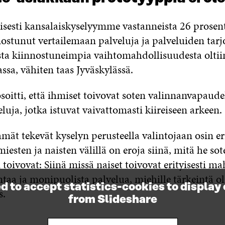
isesti kansalaiskyselyymme vastanneista 26 prosent
nostunut vertailemaan palveluja ja palveluiden tarjo
sta kiinnostuneimpia vaihtomahdollisuudesta oltii
sa, vähiten taas Jyväskylässä.
oitti, että ihmiset toivovat soten valinnanvapaude
luja, jotka istuvat vaivattomasti kiireiseen arkeen.
mät tekevät kyselyn perusteella valintojaan osin eri
iesten ja naisten välillä on eroja siinä, mitä he sot
 toivovat: Siinä missä naiset toivovat erityisesti m
aa ja monipuolista palvelua, miehille tärkeintä ol
d to accept statistics-cookies to display
s.
from Slideshare