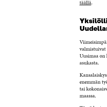
täällä
.
Yksilöll
Uudella
Viimeisimpän
valmistuivat
Uusimaa on ko
asukasta.
Kansalaiskys
enemmän työss
tai kokonais
maassa.