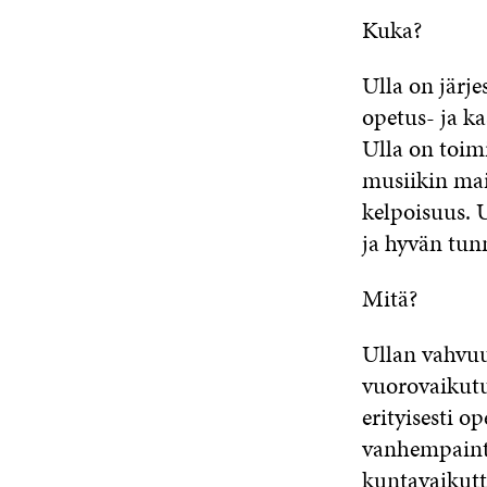
Kuka?
Ulla on järj
opetus- ja k
Ulla on toim
musiikin mais
kelpoisuus. 
ja hyvän tun
Mitä?
Ullan vahvuu
vuorovaikutus
erityisesti o
vanhempainto
kuntavaikutt