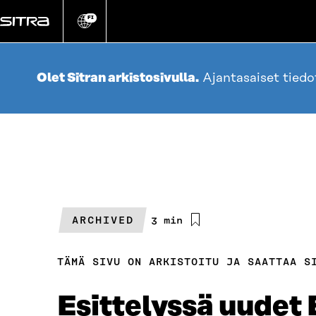
Siirry
suoraan
FI
Vaihda
sivuston
sisältöön
kieli
Olet Sitran arkistosivulla.
Ajantasaiset tied
ARCHIVED
Arvioitu
3 min
lukuaika
TÄMÄ SIVU ON ARKISTOITU JA SAATTAA S
Esittelyssä uudet