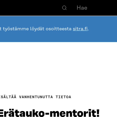
ot työstämme löydät osoitteesta
sitra.fi
.
ISÄLTÄÄ VANHENTUNUTTA TIETOA
 Erätauko-mentorit!