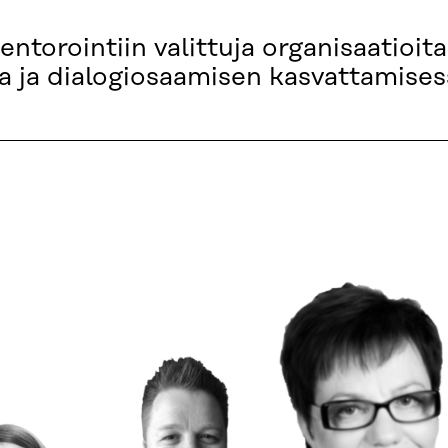
torointiin valittuja organisaatioit
a ja dialogiosaamisen kasvattamises