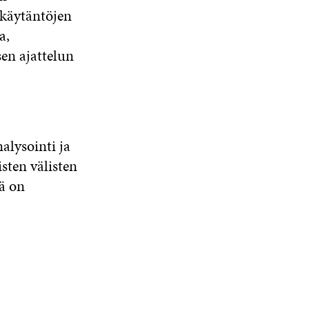
–käytäntöjen
a,
sen ajattelun
alysointi ja
sten välisten
ä on