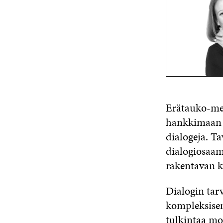
Erätauko-men
hankkimaan d
dialogeja. T
dialogiosaam
rakentavan k
Dialogin tar
kompleksisem
tulkintaa mo