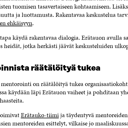
isten tuomisen tasavertaiseen kohtaamiseen. Lisäksi
isuutta ja luottamusta. Rakentavaa keskustelua tar
en ehkäisyyn
.
tapa käydä rakentavaa dialogia. Erätauon avulla 
heidät, jotka herkästi jäävät keskusteluiden ulkop
innista räätälöityä tukea
mentorointi on räätälöityä tukea organisaatiokohta
sa käydään läpi Erätauon vaiheet ja pohditaan yh
 haasteita.
toimivat
Erätauko-tiimi
ja täydentyvä mentoreiden
sien mentoreiden esittelyt, vilkaise jo maaliskuuss