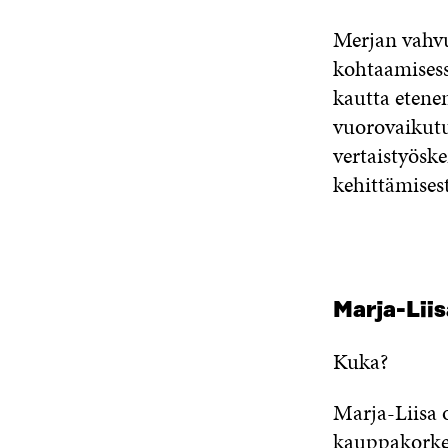
Merjan vahvu
kohtaamisess
kautta etenem
vuorovaikutuk
vertaistyösk
kehittämisest
Marja-Lii
Kuka?
Marja-Liisa o
kauppakorke