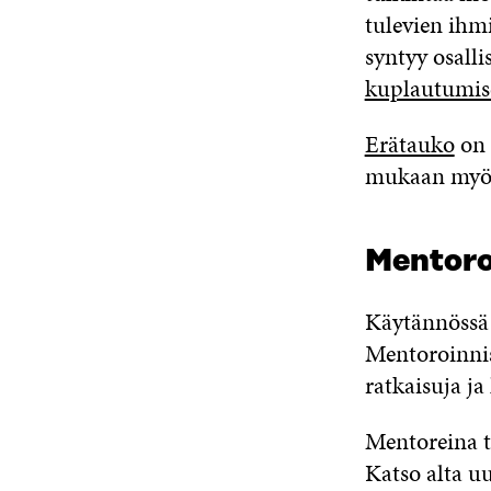
tulevien ihm
syntyy osall
kuplautumis
Erätauko
on 
mukaan myös 
Mentoro
Käytännössä 
Mentoroinnis
ratkaisuja ja
Mentoreina 
Katso alta uu