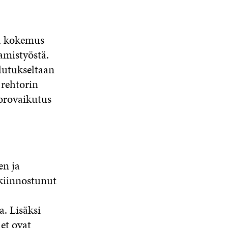
ja kokemus
amistyöstä.
lutukseltaan
 rehtorin
uorovaikutus
en ja
 kiinnostunut
. Lisäksi
et ovat