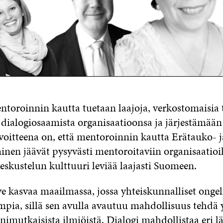
toroinnin kautta tuetaan laajoja, verkostomaisia 
ialogiosaamista organisaatioonsa ja järjestämään
avoitteena on, että mentoroinnin kautta Erätauko- j
inen jäävät pysyvästi mentoroitaviin organisaatioi
eskustelun kulttuuri leviää laajasti Suomeen.
ve kasvaa maailmassa, jossa yhteiskunnalliset onge
pia, sillä sen avulla avautuu mahdollisuus tehdä 
nimutkaisista ilmiöistä. Dialogi mahdollistaa eri 