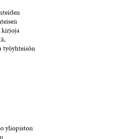
nteiden
nteisen
 kirjoja
tä,
a työyhteisön
to yliopiston
n