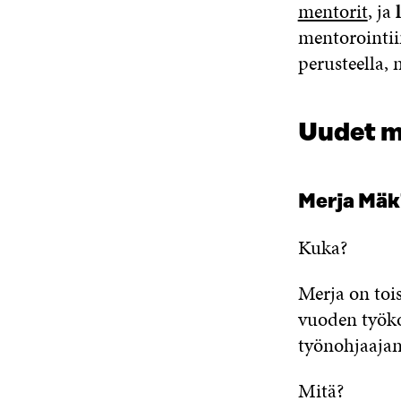
mentorit
, ja
mentorointii
perusteella, 
Uudet m
Merja Mäk
Kuka?
Merja on toi
vuoden työko
työnohjaajan
Mitä?