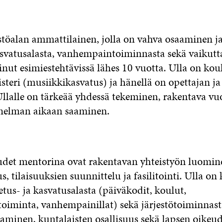
estöalan ammattilainen, jolla on vahva osaaminen 
asvatusalasta, vanhempaintoiminnasta sekä vaikutt
inut esimiestehtävissä lähes 10 vuotta. Ulla on kou
teri (musiikkikasvatus) ja hänellä on opettajan ja
Ullalle on tärkeää yhdessä tekeminen, rakentava v
nelman aikaan saaminen.
det mentorina ovat rakentavan yhteistyön luomin
, tilaisuuksien suunnittelu ja fasilitointi. Ulla on
petus- ja kasvatusalasta (päiväkodit, koulut,
iminta, vanhempainillat) sekä järjestötoiminnasta
aminen, kuntalaisten osallisuus sekä lapsen oikeud