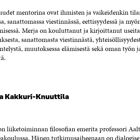
udet mentorina ovat ihmisten ja vaikeidenkin tila
a, sanattomassa viestinnässä, eettisyydessä ja myö
isessä. Merja on kouluttanut ja kirjoittanut useita
sesta, sanattomasta viestinnästä, yhteisöllisyydes
entelystä, muutoksessa elämisestä sekä oman työn j
ä.
sa Kakkuri-Knuuttila
n liiketoiminnan filosofian emerita professori Aal
akoulussa. Hänen tutkimusaiheenaan on dialogise