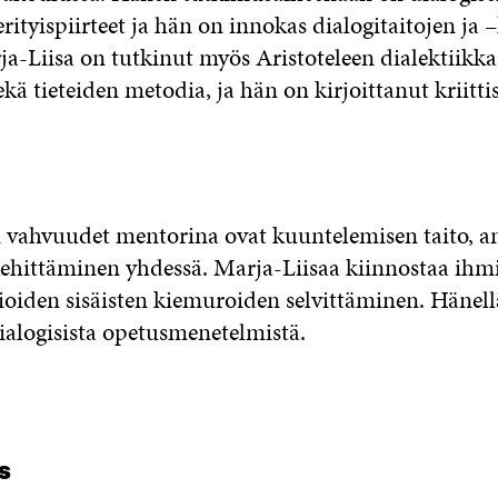
rityispiirteet ja hän on innokas dialogitaitojen ja 
ja-Liisa on tutkinut myös Aristoteleen dialektiikka
ekä tieteiden metodia, ja hän on kirjoittanut kriitti
 vahvuudet mentorina ovat kuuntelemisen taito, an
kehittäminen yhdessä. Marja-Liisaa kiinnostaa ihmi
tioiden sisäisten kiemuroiden selvittäminen. Hänell
alogisista opetusmenetelmistä.
s