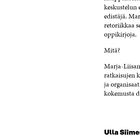
keskustelun e
edistäjä. Mar
retoriikkaa s
oppikirjoja.
Mitä?
Marja-Liisan
ratkaisujen 
ja organisaa
kokemusta di
Ulla Siime