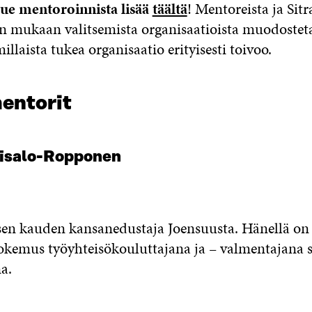
lue mentoroinnista lisää
täältä
! Mentoreista ja Sitr
n mukaan valitsemista organisaatioista muodosteta
millaista tukea organisaatio erityisesti toivoo.
entorit
isalo-Ropponen
sen kauden kansanedustaja Joensuusta. Hänellä 
kemus työyhteisökouluttajana ja – valmentajana 
a.