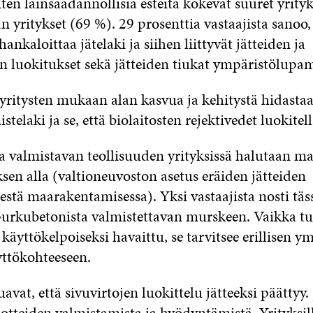
ten lainsäädännöllisiä esteitä kokevat suuret yrityk
n yritykset (69 %). 29 prosenttia vastaajista sanoo,
ankaloittaa jätelaki ja siihen liittyvät jätteiden ja
n luokitukset sekä jätteiden tiukat ympäristölupa
yritysten mukaan alan kasvua ja kehitystä hidasta
stelaki ja se, että biolaitosten rejektivedet luokitell
a valmistavan teollisuuden yrityksissä halutaan mat
en alla (valtioneuvoston asetus eräiden jätteiden
stä maarakentamisessa). Yksi vastaajista nosti täs
purkubetonista valmistettavan murskeen. Vaikka tu
 käyttökelpoiseksi havaittu, se tarvitsee erillisen 
yttökohteeseen.
uavat, että sivuvirtojen luokittelu jätteeksi päättyy. 
uotteiden valmistamista ja hyödyntämistä. Yrityksi