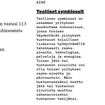
AIHE
Ä
O
O
E
D
H
I
O
R
I
Teolliset symbioosit
K
A
K
I
N
Ö
R
Teollinen symbioosi on
I
S
I
n vastasi 113
P
T
useamman yrityksen
S
S
S
muodostama kokonaisuus,
O
I
S
Ä
S
ymbiooseista
jossa tosiaan
S
K
A
A
Ä
täydentävät yritykset
T
K
A
V
A
tuottavat toisilleen
I
E
V
A
V
lisäarvoa hyödyntämällä
L
L
A
U
A
en
tehokkaasti raaka-
L
I
U
T
U
aineita, teknologiaa,
A
N
T
U
T
palveluja ja energiaa.
A
L
Toisen jäte tai
U
U
U
V
I
tuotannon sivuvirta voi
U
U
U
olla toisen yrityksen
A
N
U
U
U
raaka-ainetta ja
U
K
U
D
U
päinvastoin. Näin
T
K
D
E
D
kustannuseräksi koettu
U
I
E
S
E
jäte tai tuotannon
U
S
S
S
sivuvirta muuttuu
U
S
A
S
rahanarvoiseksi
U
A
I
A
tuotannon tekijäksi.
D
I
K
I