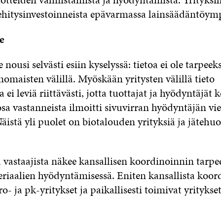
ehitysinvestoinneista epävarmassa lainsäädäntöymp
e
nousi selvästi esiin kyselyssä: tietoa ei ole tarpeeks
anomaisten välillä. Myöskään yritysten välillä tieto
 ei leviä riittävästi, jotta tuottajat ja hyödyntäjät k
sa vastanneista ilmoitti sivuvirran hyödyntäjän vie
istä yli puolet on biotalouden yrityksiä ja jätehuo
 vastaajista näkee kansallisen koordinoinnin tarpee
riaalien hyödyntämisessä. Eniten kansallista koor
o- ja pk-yritykset ja paikallisesti toimivat yritykset