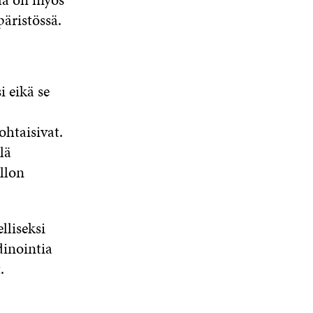
äristössä.
i eikä se
ohtaisivat.
lä
llon
lliseksi
dinointia
.