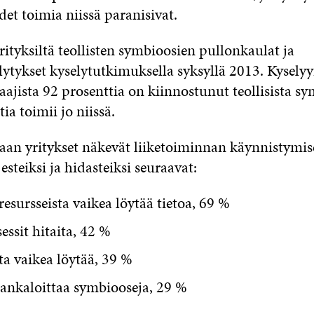
et toimia niissä paranisivat.
ityksiltä teollisten symbioosien pullonkaulat ja
lytykset kyselytutkimuksella syksyllä 2013. Kyselyy
taajista 92 prosenttia on kiinnostunut teollisista s
ia toimii jo niissä.
an yritykset näkevät liiketoiminnan käynnistymis
esteiksi ja hidasteiksi seuraavat:
esursseista vaikea löytää tietoa, 69 %
ssit hitaita, 42 %
a vaikea löytää, 39 %
hankaloittaa symbiooseja, 29 %