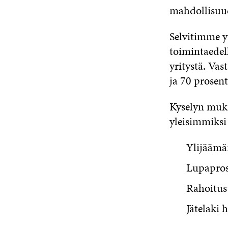
mahdollisuud
Selvitimme yr
toimintaedel
yritystä. Vas
ja 70 prosentt
Kyselyn muka
yleisimmiksi 
Ylijäämär
Lupaprose
Rahoitust
Jätelaki 