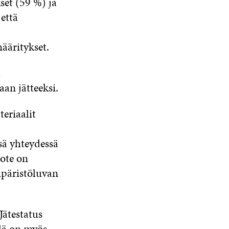
set (59 %) ja
 että
määritykset.
a
aan jätteeksi.
eriaalit
sä yhteydessä
ote on
ympäristöluvan
Jätestatus
llä on myös