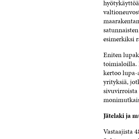
hyötykäyttöä 
valtioneuvos
maarakentami
satunnaisten 
esimerkiksi 
Eniten lupak
toimialoilla.
kertoo lupa-
yrityksiä, jo
sivuvirroista
monimutkaisi
Jätelaki ja 
Vastaajista 4