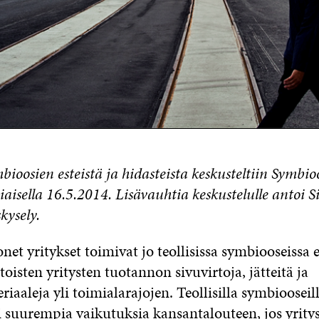
mbioosien esteistä ja hidasteista keskusteltiin Symbio
aisella 16.5.2014. Lisävauhtia keskustelulle antoi S
skysely.
t yritykset toimivat jo teollisissa symbiooseissa e
oisten yritysten tuotannon sivuvirtoja, jätteitä ja
iaaleja yli toimialarajojen. Teollisilla symbiooseill
i suurempia vaikutuksia kansantalouteen, jos yrity