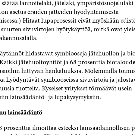
säätää lannoitelaki, jätelaki, ympäristösuojelulaki
ton asetus eräiden jätteiden hyödyntämisestä
sessa.) Hitaat lupaprosessit eivät myöskään edist
suurten sivuvirtojen hyötykäyttöä, mitkä ovat ylei
rakennusalalla.
äytännöt hidastavat symbiooseja jätehuollon ja bi
 Kaikki jätehuoltoyhtiöt ja 68 prosenttia biotaloude
asioihin liittyvän hankaluuksia. Molemmilla toimia
tka hyödyntävät symbiooseissa sivuvirtoja ja jalosta
 uusia tuotteita. Kyseiset yritykset törmäävät usein
in lainsäädäntö- ja lupakysymyksiin.
muu lainsäädäntö
8 prosenttia ilmoittaa esteeksi lainsäädännöllisen 