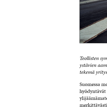
Teollisten sy
ystävien aami
tekemä yrity
Suomessa mone
hyödyntävät t
ylijäämämater
merkittäväst