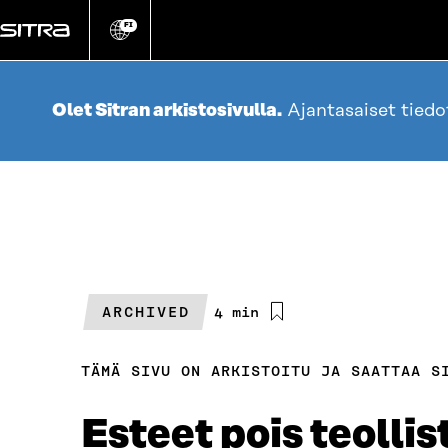
Siirry
suoraan
FI
Vaihda
sivuston
sisältöön
kieli
Olet Sitran arkistosivulla.
Ajantasaiset tied
ARCHIVED
Arvioitu
4 min
lukuaika
TÄMÄ SIVU ON ARKISTOITU JA SAATTAA S
Esteet pois teolli