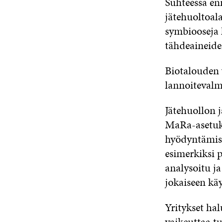
Suhteessa eni
jätehuoltoala
symbiooseja h
tähdeaineide
Biotalouden 
lannoitevalmi
Jätehuollon j
MaRa-asetuks
hyödyntämise
esimerkiksi 
analysoitu ja
jokaiseen kä
Yritykset hal
vaikeuttaa t