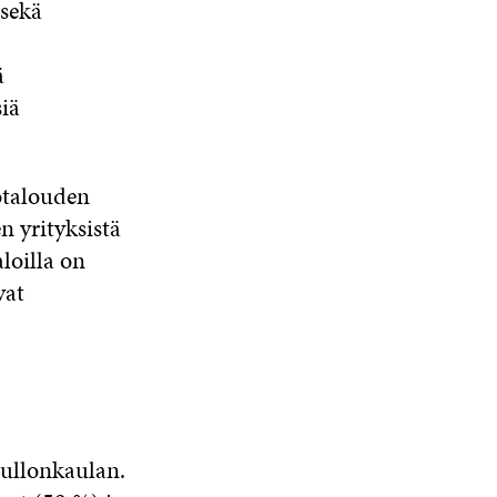
 sekä
ä
siä
otalouden
n yrityksistä
loilla on
vat
pullonkaulan.