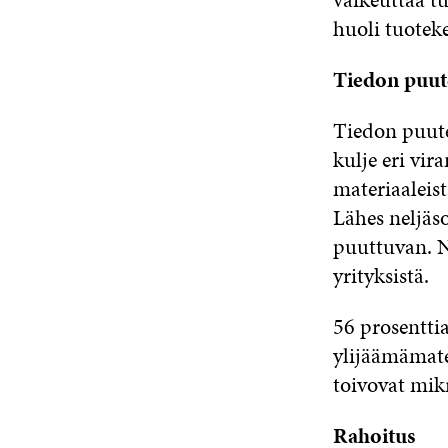
huoli tuotek
Tiedon puut
Tiedon puute 
kulje eri vir
materiaaleista
Lähes neljäso
puuttuvan. Nä
yrityksistä.
56 prosenttia
ylijäämämate
toivovat mikr
Rahoitus