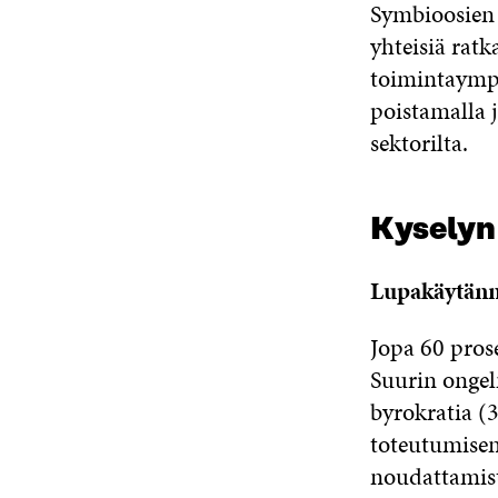
Symbioosien 
yhteisiä ratk
toimintaympär
poistamalla j
sektorilta.
Kyselyn
Lupakäytän
Jopa 60 prose
Suurin ongel
byrokratia (
toteutumisen
noudattamist