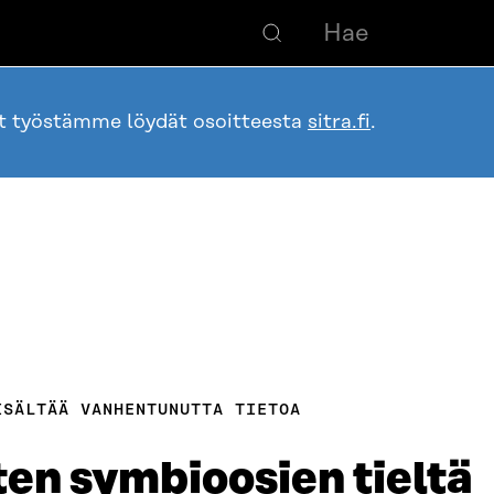
ot työstämme löydät osoitteesta
sitra.fi
.
ISÄLTÄÄ VANHENTUNUTTA TIETOA
sten symbioosien tieltä