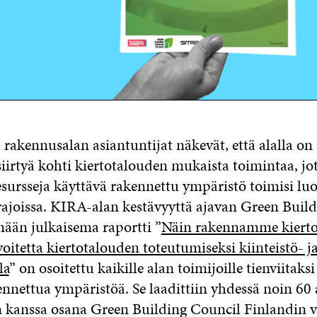
a rakennusalan asiantuntijat näkevät, että alalla on
siirtyä kohti kiertotalouden mukaista toimintaa, jo
resursseja käyttävä rakennettu ympäristö toimisi l
ajoissa. KIRA-alan kestävyyttä ajavan Green Buil
nään julkaisema raportti ”
Näin rakennamme kiertot
oitetta kiertotalouden toteutumiseksi kiinteistö- j
la
” on osoitettu kaikille alan toimijoille tienviitaksi
ennettua ympäristöä. Se laadittiin yhdessä noin 60 
n kanssa osana Green Building Council Finlandin 