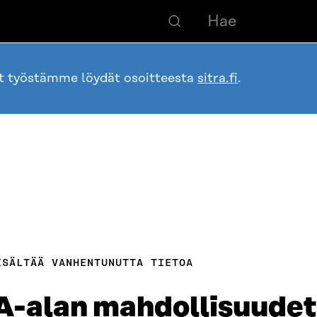
ot työstämme löydät osoitteesta
sitra.fi
.
ISÄLTÄÄ VANHENTUNUTTA TIETOA
A-alan mahdollisuudet