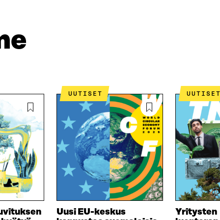
E
Ö
R
D
P
T
I
O
I
me
N
S
K
I
T
K
S
I
E
S
L
L
Ä
L
I
A
A
N
V
A
L
UUTISET
UUTISE
A
V
I
U
A
N
T
U
K
U
T
K
U
U
I
U
U
U
U
D
U
E
D
S
E
S
S
kuvituksen
Uusi EU-keskus
Yritysten
A
S