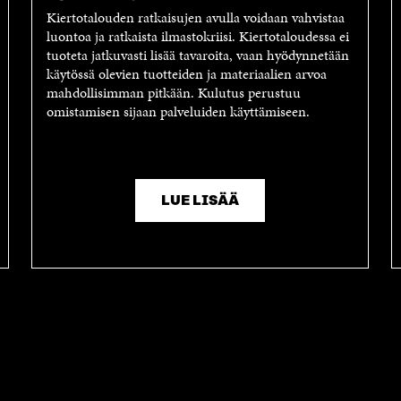
Kiertotalouden ratkaisujen avulla voidaan vahvistaa
luontoa ja ratkaista ilmastokriisi. Kiertotaloudessa ei
tuoteta jatkuvasti lisää tavaroita, vaan hyödynnetään
käytössä olevien tuotteiden ja materiaalien arvoa
mahdollisimman pitkään. Kulutus perustuu
omistamisen sijaan palveluiden käyttämiseen.
LUE LISÄÄ