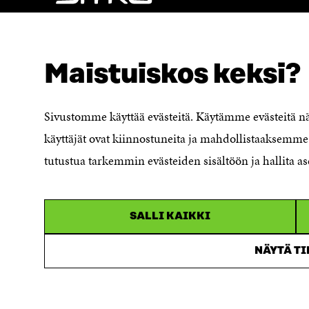
NÄITÄKÖ ETSIT?
Tietosuoja ja käyttöehdot
Maistuiskos keksi?
Evästeasetukset
Ilmoituskanava
Saavutettavuusseloste
Sivustomme käyttää evästeitä. Käytämme evästeitä 
Asiakirjajulkisuuskuvaus
käyttäjät ovat kiinnostuneita ja mahdollistaaksemme 
Sitran digitaalinen viestintä ja
tutustua tarkemmin evästeiden sisältöön ja hallita as
verkkopalvelut
SALLI KAIKKI
NÄYTÄ T