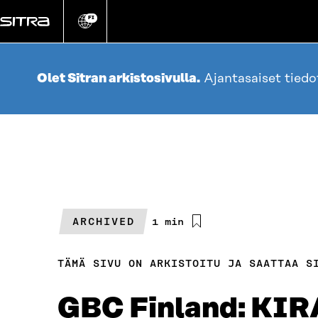
Siirry
suoraan
FI
Vaihda
sivuston
sisältöön
kieli
Olet Sitran arkistosivulla.
Ajantasaiset tied
ARCHIVED
Arvioitu
1 min
lukuaika
TÄMÄ SIVU ON ARKISTOITU JA SAATTAA S
GBC Finland: KIR