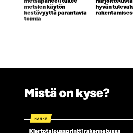
metsäpaneeli tukee
harjoittelust
I
K
metsien käytön
hyvän tuleva
K
K
kestävyyttä parantavia
rakentamises
K
U
toimia
U
N
N
A
A
S
S
S
S
A
A
Mistä on kyse?
HANKE
Kiertotaloussprintti rakennetussa