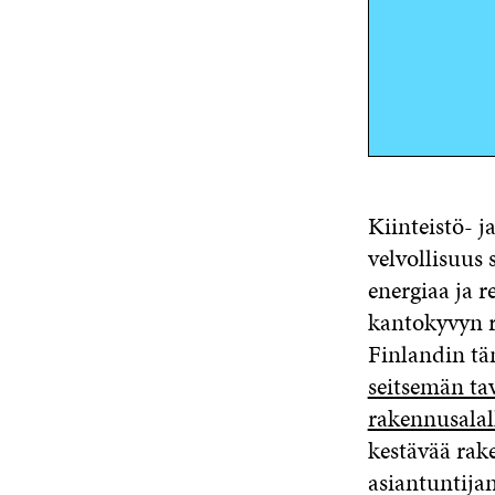
Kiinteistö- j
velvollisuus 
energiaa ja 
kantokyvyn r
Finlandin tä
seitsemän tav
rakennusalal
kestävää rak
asiantuntija