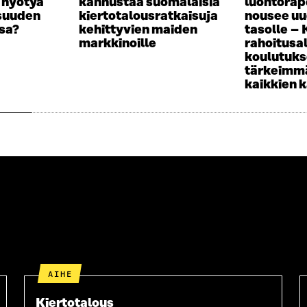
a hyötyä
kannustaa suomalaisia
luontorap
I
A
isuuden
kiertotalousratkaisuja
nousee uu
K
I
sa?
kehittyvien maiden
tasolle –
K
K
markkinoille
rahoitusa
U
K
koulutuk
N
U
tärkeimmä
A
N
kaikkien 
S
A
S
S
A
S
A
AIHE
Kiertotalous