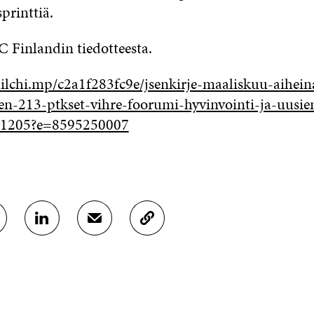
printtiä.
C Finlandin tiedotteesta.
ilchi.mp/c2a1f283fc9e/jsenkirje-maaliskuu-aihe
n-213-ptkset-vihre-foorumi-hyvinvointi-ja-uusie
321205?e=8595250007
J
J
K
A
A
O
A
A
P
L
S
I
I
Ä
O
N
H
I
K
K
A