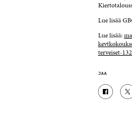
Kiertotalouss
Lue lisää GB
Lue lisää:
ma
kevtkokoukse
terveiset-1
JAA
J
J
A
A
A
A
F
T
A
W
C
I
E
T