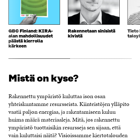
GBC Finland: KIRA-
Rakennetaan sinisistä
Tieto
alan mahdollisuudet
kivistä
taloy
päästä kierrolla
kärkeen
Mistä on kyse?
Rakennettu ympäristö kuluttaa ison osan
yhteiskuntamme resursseista. Kiinteistöjen ylläpito
vaatii paljon energiaa, ja rakentamiseen kuluu
huima määrä materiaaleja. Mitä, jos rakennettu
ympäristö tuottaisikin resursseja sen sijaan, että
vain kuluttaisi näitä? Visioissamme kiertotalouden