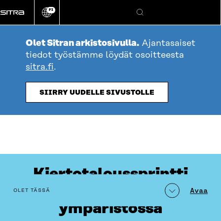
Siirry
FI
suoraan
Vaihda
Hae
sivuston
sisältöön
kieli
Olet Sitran arkistosivulla.
Ajantasaiset
tiedot työstämme löydät osoitteesta
sitra.fi
.
SIIRRY UUDELLE SIVUSTOLLE
Kiertotaloussprintti
rakennetussa
table_of_contents
Avaa
OLET TÄSSÄ
ympäristössä