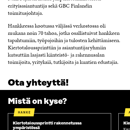
erityisasiantuntija sekä GBC Finlandin
toimitusjohtaja.
Hankkeessa kootussa väljässä verkostossa oli
mukana noin 70 tahoa, jotka osallistuivat hankkeen
tapahtumiin, työpajoihin ja tulosten kehittämiseen.
Kiertotaloussprinttiin ja asiantuntijaryhmiin
kutsuttiin laajasti kiinteistö- ja rakennusalan
toimijoita, yrityksiä, tutkijoita ja kuntien edustajia.
Ota yhteyttä!
Mistä on kyse?
HANKE
Kiertotaloussprintti rakennetussa
Kie
ympäristössä
Kier