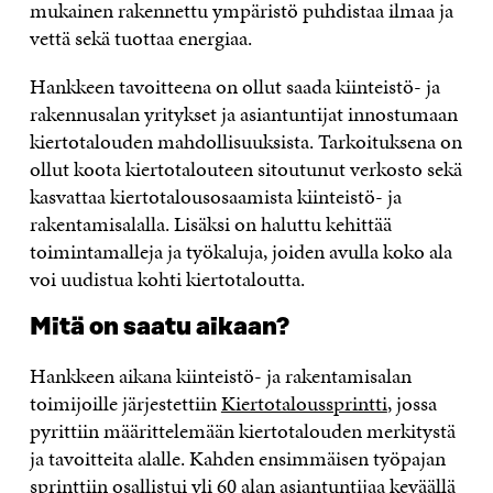
mukainen rakennettu ympäristö puhdistaa ilmaa ja
vettä sekä tuottaa energiaa.
Hankkeen tavoitteena on ollut saada kiinteistö- ja
rakennusalan yritykset ja asiantuntijat innostumaan
kiertotalouden mahdollisuuksista. Tarkoituksena on
ollut koota kiertotalouteen sitoutunut verkosto sekä
kasvattaa kiertotalousosaamista kiinteistö- ja
rakentamisalalla. Lisäksi on haluttu kehittää
toimintamalleja ja työkaluja, joiden avulla koko ala
voi uudistua kohti kiertotaloutta.
Mitä on saatu aikaan?
Hankkeen aikana kiinteistö- ja rakentamisalan
toimijoille järjestettiin
Kiertotaloussprintti
, jossa
pyrittiin määrittelemään kiertotalouden merkitystä
ja tavoitteita alalle. Kahden ensimmäisen työpajan
sprinttiin osallistui yli 60 alan asiantuntijaa keväällä