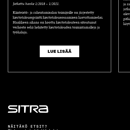
Jatkettu hanke 1/2018 – 1/2021.
ja r
jatk
Kiinteistö- ja rakentamisalan toimijoille on järjestetty
olev
kiertotaloussprintti kiertotalousosaamisen kasvattamiseksi.
pitk
Hankkeen aikana on koottu kiertotalouteen sitoutunut
käyt
verkosto sekä kehitetty kiertotalouden toimintamalleja ja
työkaluja.
LUE LISÄÄ
NÄITÄKÖ ETSIT?