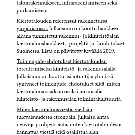
talonrakennukseen, infrarakentamiseen sekä
purkamiseen.
Kiertotalouden referenssit rakennetussa
ympäristössä.
Julkaisuun on koottu hankkeen
aikana tunnistetut rakennus- ja kiinteistöalan
kiertotaloushankkeet, -projektit ja -koulutukset
Suomessa. Lista on päivitetty keväällä 2019.
Toimenpide-ehdotukset kiertotalouden
toteuttamiseksi kiinteistö- ja rakennusalalla.
Julkaisuun on koottu asiantuntijaryhmissä
syntyneet toimenpide-ehdotukset siitä, miten
kiertotalous saadaan osaksi normaalia
kiinteistö- ja rakennusalan toimintakulttuuria.
Miten kiertotalousviestiä viedään
tulevaisuudessa eteenpäin
. Julkaisu antaa
neuvoja ja ohjeita siitä, miten kiertotaloudesta
kannattaa viestiä sekä osallistua alan