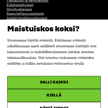
Tietosuoja ja käyttöehdot
Evästeasetukset
Ilmoituskanava
Saavutettavuusseloste
Asiakirjajulkisuuskuvaus
Sitran digitaalinen viestintä ja verkkopalvelut
Maistuiskos keksi?
OTA YHTEYTTÄ
Sivustomme käyttää evästeitä. Käytämme evästeitä
Suomen itsenäisyyden juhlarahasto Sitra
Itämerenkatu 11-13, PL 160,
nähdäksemme mistä sisällöistä sivustomme käyttäjät ovat
00181 Helsinki
kiinnostuneita ja mahdollistaaksemme joitakin sivuston
Puhelin +358 294 618 991
toiminnallisuuksia. Voit tutustua tarkemmin evästeiden
Sähköpostiosoite
sisältöön ja hallita asetuksiasi evästeasetus-sivulla
etunimi.sukunimi@sitra.fi tai sitra@sitra.fi
Saapumisohjeet
Y-tunnus 0202132-3
SALLI KAIKKI
OLEMME NÄISSÄ SOMEISSA
KIELLÄ
Facebook
Avautuu
uudessa