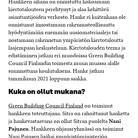
Hankkeen aikana on onnistuttu kokoamaan
kiertotalouteen perehtynyt ja alaa kehittävä
asiantuntijoiden verkosto. Hanke ei kuitenkaan ole
onnistunut innostamaan rakennusteollisuutta
hyödyntämään enemmän uusiomateriaaleja tai
nostamaan rakennetun ympäristön kiertotaloutta
laajempaan keskusteluun. Kiertotalouden teema ja
edistäminen jatkuu eri muodoissa Green Building
Council Finlandin toimesta muun muassa alalle
suunnattuna koulutuksena. Hanke jatkuu
tammikuun 2021 loppuun saakka.
Kuka on ollut mukana?
Green Building Council Finland
on toiminut
hankkeen toteuttajana. Sitra on rahoittanut hanketta
ja hankevastaavana on ollut Sitran puolelta
Nani
Pajunen
. Hankkeen ohjausryhmässä on toiminut
Nani Pajusen lisäksi ympäristöministeriön