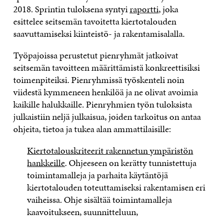
2018. Sprintin tuloksena syntyi
raportti
, joka
esittelee seitsemän tavoitetta kiertotalouden
saavuttamiseksi kiinteistö- ja rakentamisalalla.
Työpajoissa perustetut pienryhmät jatkoivat
seitsemän tavoitteen määrittämistä konkreettisiksi
toimenpiteiksi. Pienryhmissä työskenteli noin
viidestä kymmeneen henkilöä ja ne olivat avoimia
kaikille halukkaille. Pienryhmien työn tuloksista
julkaistiin neljä julkaisua, joiden tarkoitus on antaa
ohjeita, tietoa ja tukea alan ammattilaisille:
Kiertotalouskriteerit rakennetun ympäristön
hankkeille
. Ohjeeseen on kerätty tunnistettuja
toimintamalleja ja parhaita käytäntöjä
kiertotalouden toteuttamiseksi rakentamisen eri
vaiheissa. Ohje sisältää toimintamalleja
kaavoitukseen, suunnitteluun,