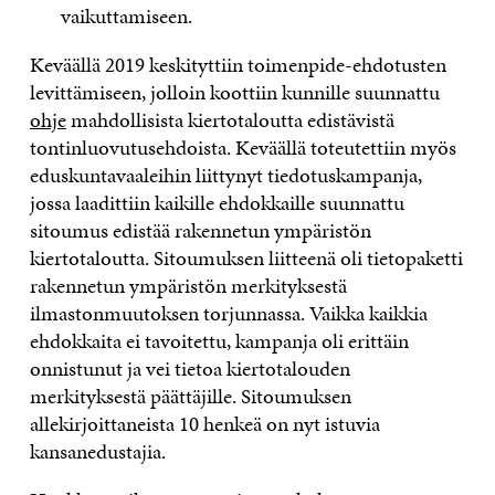
vaikuttamiseen.
Keväällä 2019 keskityttiin toimenpide-ehdotusten
levittämiseen, jolloin koottiin kunnille suunnattu
ohje
mahdollisista kiertotaloutta edistävistä
tontinluovutusehdoista. Keväällä toteutettiin myös
eduskuntavaaleihin liittynyt tiedotuskampanja,
jossa laadittiin kaikille ehdokkaille suunnattu
sitoumus edistää rakennetun ympäristön
kiertotaloutta. Sitoumuksen liitteenä oli tietopaketti
rakennetun ympäristön merkityksestä
ilmastonmuutoksen torjunnassa. Vaikka kaikkia
ehdokkaita ei tavoitettu, kampanja oli erittäin
onnistunut ja vei tietoa kiertotalouden
merkityksestä päättäjille. Sitoumuksen
allekirjoittaneista 10 henkeä on nyt istuvia
kansanedustajia.