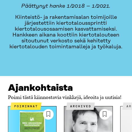
Päättynyt hanke 1/2018 – 1/2021.
Kiinteistö- ja rakentamisalan toimijoille
järjestettiin kiertotaloussprintti
kiertotalousosaamisen kasvattamiseksi.
Hankkeen aikana koottiin kiertotalouteen
sitoutunut verkosto sekä kehitetty
kiertotalouden toimintamalleja ja työkaluja.
AJANKOHTAISTA
MISTÄ ON KYSE?
OTA YHTEYTTÄ
Ajankohtaista
Poimi tästä kiinnostavia vinkkejä, ideoita ja uutisia!
POIMINNAT
ARCHIVED
A