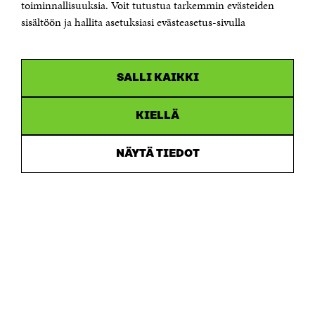
toiminnallisuuksia. Voit tutustua tarkemmin evästeiden
Saapumisohjeet
sisältöön ja hallita asetuksiasi evästeasetus-sivulla
Y-tunnus 0202132-3
OLEMME NÄISSÄ SOMEISSA
SALLI KAIKKI
Facebook
Avautuu
uudessa
Linkedin
ikkunassa
KIELLÄ
Avautuu
uudessa
Youtube
ikkunassa
Avautuu
NÄYTÄ TIEDOT
uudessa
Instagram
ikkunassa
Avautuu
uudessa
ikkunassa