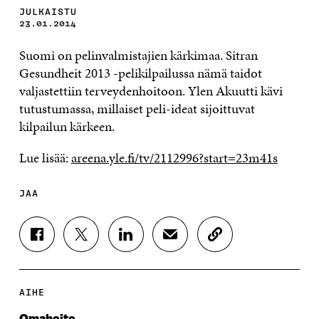
JULKAISTU
23.01.2014
Suomi on pelinvalmistajien kärkimaa. Sitran
Gesundheit 2013 -pelikilpailussa nämä taidot
valjastettiin terveydenhoitoon. Ylen Akuutti kävi
tutustumassa, millaiset peli-ideat sijoittuvat
kilpailun kärkeen.
Lue lisää:
areena.yle.fi/tv/2112996?start=23m41s
JAA
J
J
J
J
K
A
A
A
A
O
A
A
A
A
P
F
T
L
S
I
A
W
I
Ä
O
AIHE
C
I
N
H
I
E
T
K
K
A
Omahoito