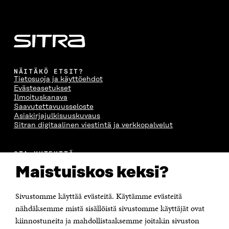
U
N
U
K
N
A
N
U
A
S
A
N
S
S
S
A
S
A
S
S
A
A
S
A
NÄITÄKÖ ETSIT?
Tietosuoja ja käyttöehdot
Evästeasetukset
Ilmoituskanava
Saavutettavuusseloste
Asiakirjajulkisuuskuvaus
Sitran digitaalinen viestintä ja verkkopalvelut
OTA YHTEYTTÄ
Suomen itsenäisyyden juhlarahasto Sitra
Maistuiskos keksi?
Itämerenkatu 11-13, PL 160,
00181 Helsinki
Sivustomme käyttää evästeitä. Käytämme evästeitä
Puhelin +358 294 618 991
Sähköpostiosoite
nähdäksemme mistä sisällöistä sivustomme käyttäjät ovat
etunimi.sukunimi@sitra.fi tai sitra@sitra.fi
kiinnostuneita ja mahdollistaaksemme joitakin sivuston