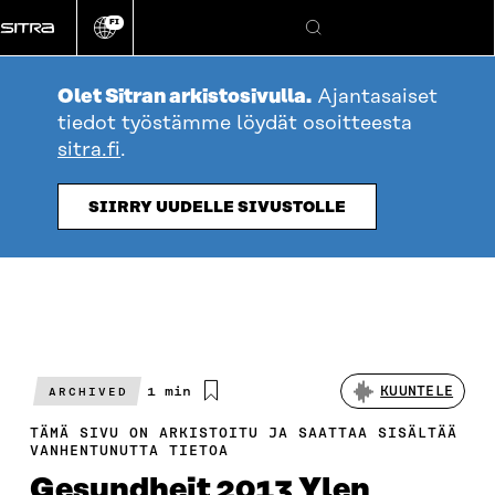
Siirry
FI
suoraan
Vaihda
Hae
sivuston
sisältöön
kieli
Olet Sitran arkistosivulla.
Ajantasaiset
tiedot työstämme löydät osoitteesta
sitra.fi
.
SIIRRY UUDELLE SIVUSTOLLE
Arvioitu
1 min
KUUNTELE
ARCHIVED
lukuaika
TÄMÄ SIVU ON ARKISTOITU JA SAATTAA SISÄLTÄÄ
VANHENTUNUTTA TIETOA
Gesundheit 2013 Ylen