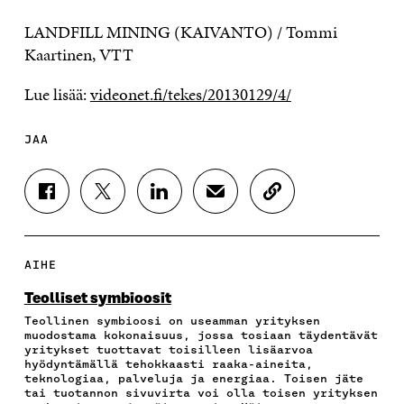
LANDFILL MINING (KAIVANTO) / Tommi
Kaartinen, VTT
Lue lisää:
videonet.fi/tekes/20130129/4/
JAA
J
J
J
J
K
A
A
A
A
O
A
A
A
A
P
F
T
L
S
I
A
W
I
Ä
O
AIHE
C
I
N
H
I
E
T
K
K
A
Teolliset symbioosit
B
T
E
Ö
R
Teollinen symbioosi on useamman yrityksen
O
E
D
P
T
muodostama kokonaisuus, jossa tosiaan täydentävät
O
R
I
O
I
yritykset tuottavat toisilleen lisäarvoa
K
I
N
S
K
hyödyntämällä tehokkaasti raaka-aineita,
I
S
I
T
K
teknologiaa, palveluja ja energiaa. Toisen jäte
S
S
S
I
E
tai tuotannon sivuvirta voi olla toisen yrityksen