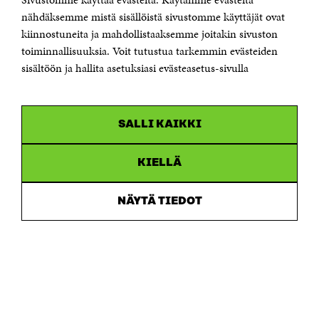
Puhelin +358 294 618 991
Sähköpostiosoite
nähdäksemme mistä sisällöistä sivustomme käyttäjät ovat
etunimi.sukunimi@sitra.fi tai sitra@sitra.fi
kiinnostuneita ja mahdollistaaksemme joitakin sivuston
toiminnallisuuksia. Voit tutustua tarkemmin evästeiden
Saapumisohjeet
sisältöön ja hallita asetuksiasi evästeasetus-sivulla
Y-tunnus 0202132-3
OLEMME NÄISSÄ SOMEISSA
SALLI KAIKKI
Facebook
Avautuu
uudessa
Linkedin
ikkunassa
KIELLÄ
Avautuu
uudessa
Youtube
ikkunassa
Avautuu
NÄYTÄ TIEDOT
uudessa
Instagram
ikkunassa
Avautuu
uudessa
ikkunassa