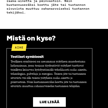
raaka-ainetta ja päinvastoin. Näin
S
Ä
S
L
L
kustannuseräksi koettu jäte tai tuotannon
A
A
Ä
L
I
sivuvirta muuttuu rahanarvoiseksi tuotannon
A
V
A
A
N
tekijäksi.
V
A
V
A
L
A
U
A
V
I
U
T
U
A
N
T
U
T
U
K
U
U
U
T
K
U
U
U
U
I
Mistä on kyse?
U
U
U
U
U
D
U
U
AIHE
D
E
D
U
E
S
E
D
Teolliset symbioosit
S
S
S
E
Teollinen symbioosi on useamman yrityksen muodostama
S
A
S
S
kokonaisuus, jossa tosiaan täydentävät yritykset tuottavat
A
I
A
S
toisilleen lisäarvoa hyödyntämällä tehokkaasti raaka-aineita,
I
K
I
A
teknologiaa, palveluja ja energiaa. Toisen jäte tai tuotannon
K
K
K
I
sivuvirta voi olla toisen yrityksen raaka-ainetta ja
K
U
K
K
päinvastoin. Näin kustannuseräksi koettu jäte tai tuotannon
U
N
U
K
sivuvirta muuttuu rahanarvoiseksi tuotannon tekijäksi.
N
A
N
U
A
S
A
N
S
S
S
A
S
A
S
S
LUE LISÄÄ
A
A
S