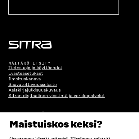
A
NÄITÄKÖ ETSIT?
Tietosuoja ja käyttöehdot
Evästeasetukset
Ilmoituskanava
Saavutettavuusseloste
Asiakirjajulkisuuskuvaus
Sitran digitaalinen viestintä ja verkkopalvelut
OTA YHTEYTTÄ
Suomen itsenäisyyden juhlarahasto Sitra
Maistuiskos keksi?
Itämerenkatu 11-13, PL 160,
00181 Helsinki
Sivustomme käyttää evästeitä. Käytämme evästeitä