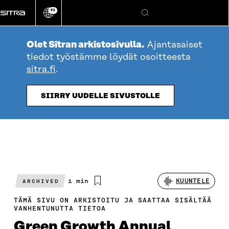
Siirry
FI
suoraan
Vaihda
Hae
sivuston
sisältöön
kieli
Olet Sitran arkistosivulla.
Ajantasaiset
tiedot työstämme löydät osoitteesta
sitra.fi
.
SIIRRY UUDELLE SIVUSTOLLE
Arvioitu
1 min
KUUNTELE
ARCHIVED
lukuaika
TÄMÄ SIVU ON ARKISTOITU JA SAATTAA SISÄLTÄÄ
VANHENTUNUTTA TIETOA
Green Growth Annual