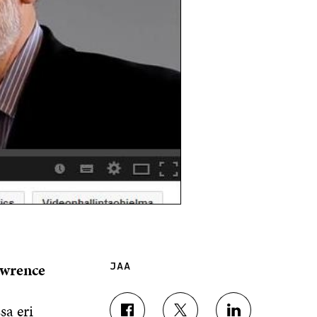
wrence
JAA
sa eri
J
J
J