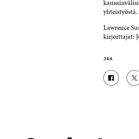
kansainvälis
yhteistyöstä.
Lawrence Sus
kirjoittajat:
JAA
J
J
A
A
A
A
F
T
A
W
C
I
E
T
B
T
O
E
O
R