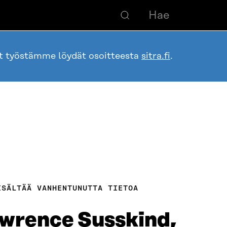
ot työstämme löydät osoitteesta
sitra.fi
.
ISÄLTÄÄ VANHENTUNUTTA TIETOA
awrence Susskind,