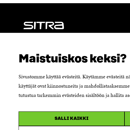
U
N
N
A
A
S
S
S
S
A
A
NÄITÄKÖ ETSIT?
Tietosuoja ja käyttöehdot
Maistuiskos keksi?
Evästeasetukset
Ilmoituskanava
Saavutettavuusseloste
Sivustomme käyttää evästeitä. Käytämme evästeitä 
Asiakirjajulkisuuskuvaus
käyttäjät ovat kiinnostuneita ja mahdollistaaksemme 
Sitran digitaalinen viestintä ja
tutustua tarkemmin evästeiden sisältöön ja hallita as
verkkopalvelut
SALLI KAIKKI