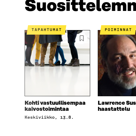
Suosittelem
K
I
I
S
S
S
S
Ä
A
A
TAPAHTUMAT
POIMINNAT
A
V
V
A
A
U
U
T
T
U
U
U
U
U
U
U
U
D
D
E
E
S
S
S
Kohti vastuullisempaa
Lawrence Sus
S
A
kaivostoimintaa
haastattelu
A
I
keskiviikko, 13.8.
I
K
K
K
K
U