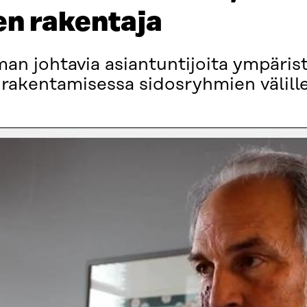
n rakentaja
n johtavia asiantuntijoita ympärist
 rakentamisessa sidosryhmien välille