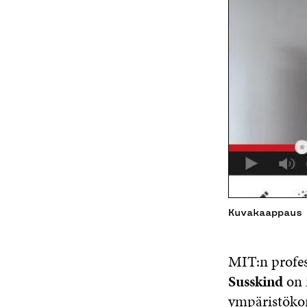
Kuvakaappaus
MIT:n profes
Susskind
on 
ympäristökon