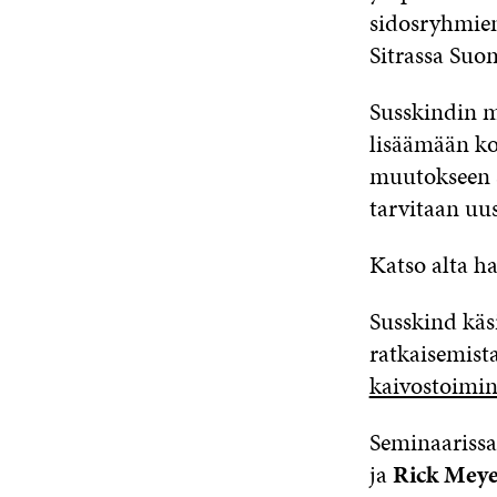
sidosryhmien
Sitrassa Suo
Susskindin m
lisäämään ko
muutokseen s
tarvitaan uu
Katso alta h
Susskind käs
ratkaisemista
kaivostoimin
Seminaariss
ja
Rick Meye