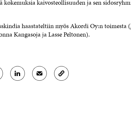
iä kokemuksia kaivosteollisuuden ja sen sidosryhm
skindia haastateltiin myös Akordi Oy:n toimesta (
 Jonna Kangasoja ja Lasse Peltonen).
J
J
K
A
A
O
A
A
P
L
S
I
I
Ä
O
N
H
I
K
K
A
E
Ö
R
D
P
T
I
O
I