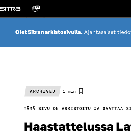
Siirry
suoraan
FI
Vaihda
sivuston
sisältöön
kieli
Olet Sitran arkistosivulla.
Ajantasaiset tied
ARCHIVED
Arvioitu
1 min
lukuaika
TÄMÄ SIVU ON ARKISTOITU JA SAATTAA S
Haastattelussa L