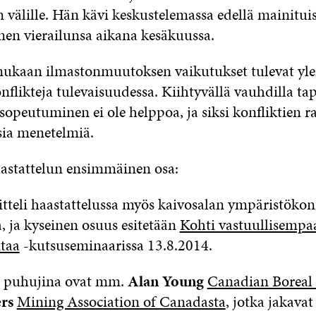
 välille. Hän kävi keskustelemassa edellä mainitui
men vierailunsa aikana kesäkuussa.
ukaan ilmastonmuutoksen vaikutukset tulevat ylei
nflikteja tulevaisuudessa. Kiihtyvällä vauhdilla t
opeutuminen ei ole helppoa, ja siksi konfliktien r
sia menetelmiä.
aastattelun ensimmäinen osa:
itteli haastattelussa myös kaivosalan ympäristökonf
, ja kyseinen osuus esitetään
Kohti vastuullisempa
taa
-kutsuseminaarissa 13.8.2014.
a puhujina ovat mm.
Alan Young
Canadian Boreal I
rs
Mining Association of Canadasta
, jotka jakavat