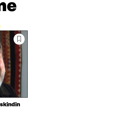
me
N
S
K
I
T
K
S
I
E
S
L
L
Ä
L
I
A
A
N
V
A
L
A
V
I
U
A
N
T
U
K
U
T
K
U
U
I
U
U
U
U
D
U
E
D
S
E
skindin
S
S
A
S
I
A
K
I
K
K