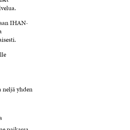
lvelua.
etaan IHAN-
a
sesti.
lle
a neljä yhden
a
ne paikassa