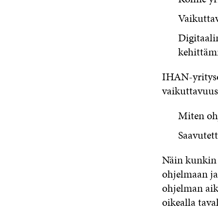
Vaikutta
Digitaal
kehittämi
IHAN-yrityso
vaikuttavuus
Miten ohj
Saavutett
Näin kunkin 
ohjelmaan ja 
ohjelman aika
oikealla tava