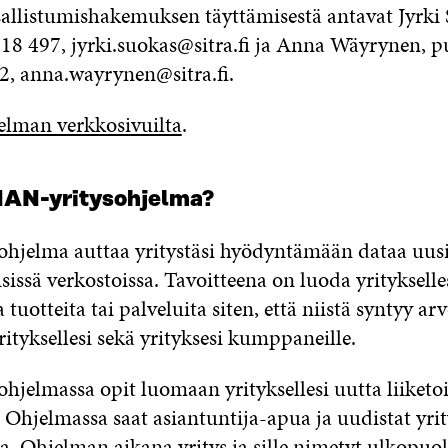
osallistumishakemuksen täyttämisestä antavat Jyrki
18 497, jyrki.suokas@sitra.fi ja Anna Wäyrynen, 
2, anna.wayrynen@sitra.fi.
elman verkkosivuilta
.
HAN-yritysohjelma?
hjelma auttaa yritystäsi hyödyntämään dataa uusi
sissä verkostoissa. Tavoitteena on luoda yritykselle
 tuotteita tai palveluita siten, että niistä syntyy arv
yrityksellesi sekä yrityksesi kumppaneille.
hjelmassa opit luomaan yrityksellesi uutta liiket
 Ohjelmassa saat asiantuntija-apua ja uudistat yrit
a. Ohjelman aikana yritys ja sille nimetyt ulkopuol