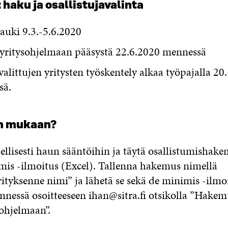
 haku ja osallistujavalinta
auki 9.3.-5.6.2020
 yritysohjelmaan pääsystä 22.6.2020 mennessä
littujen yritysten työskentely alkaa työpajalla 20
sä.
n mukaan?
ellisesti haun sääntöihin ja täytä osallistumishake
mis -ilmoitus (Excel). Tallenna hakemus nimellä
tyksenne nimi” ja lähetä se sekä de minimis -ilmo
nnessä osoitteeseen ihan@sitra.fi otsikolla ”Hakem
ohjelmaan”.