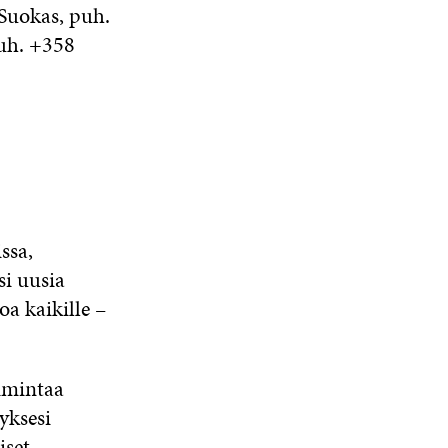
 Suokas, puh.
puh. +358
ssa,
si uusia
oa kaikille –
oimintaa
yksesi
iset