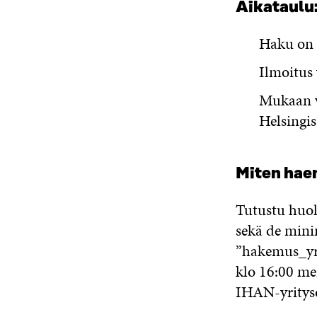
Aikataulu:
Haku on 
Ilmoitus
Mukaan va
Helsingis
Miten hae
Tutustu huol
sekä de mini
”hakemus_yri
klo 16:00 me
IHAN-yritys