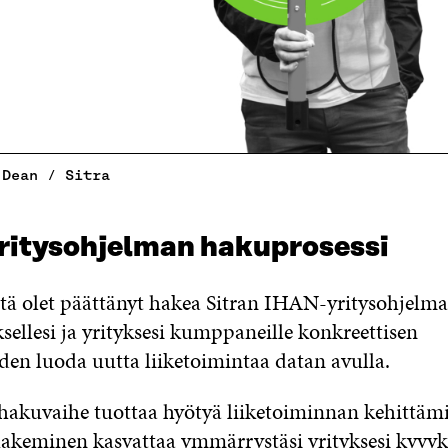
 Dean / Sitra
itysohjelman hakuprosessi
tä olet päättänyt hakea Sitran IHAN-yritysohjelm
ksellesi ja yrityksesi kumppaneille konkreettisen
en luoda uutta liiketoimintaa datan avulla.
hakuvaihe tuottaa hyötyä liiketoiminnan kehittämi
keminen kasvattaa ymmärrystäsi yrityksesi kyvy