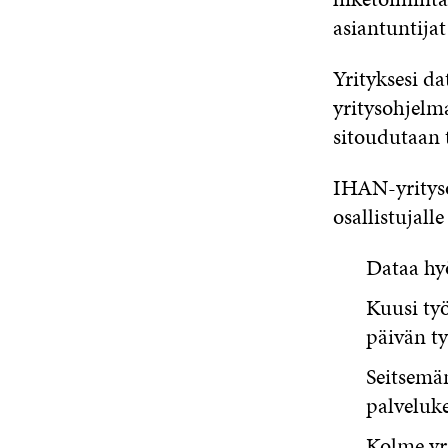
asiantuntijat
Yrityksesi d
yritysohjelm
sitoudutaan 
IHAN-yrityso
osallistujall
Dataa hy
Kuusi työ
päivän t
Seitsemä
palveluke
Kolme yr