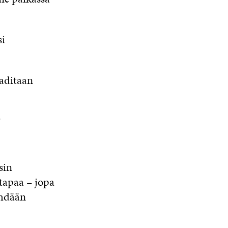
si
aaditaan
?
sin
stapaa – jopa
ehdään