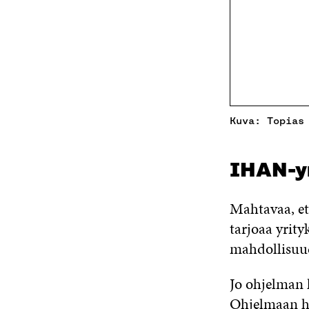
Kuva: Topias
IHAN-yr
Mahtavaa, et
tarjoaa yrity
mahdollisuud
Jo ohjelman 
Ohjelmaan ha