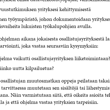
vuustutkimuksen yrityksesi kehittymisestä
inen työympäristö, johon dokumentoidaan yritykse
svaiheita lukuisten työkalupohjien avulla.
hjelman aikana jokaisesta osallistujayrityksestä l
arviointi, joka vastaa seuraaviin kysymyksiin:
elma vaikutti osallistujayrityksen liiketoimintaan
iinko uutta kilpailuetua?
osallistujan muutosmatkan oppeja peilataan takai
tarvittaessa muutetaan sen sisältöjä tai lähestymi
na. Näin varmistutaan siitä, että oikeita asioita t
lla ja että ohjelma vastaa yrityksien tarpeisiin.