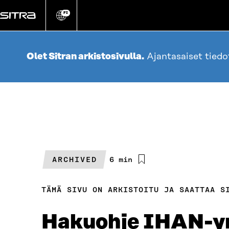
Siirry
suoraan
FI
Vaihda
sivuston
sisältöön
kieli
Olet Sitran arkistosivulla.
Ajantasaiset tied
ARCHIVED
Arvioitu
6 min
lukuaika
TÄMÄ SIVU ON ARKISTOITU JA SAATTAA S
Hakuohje IHAN-yr