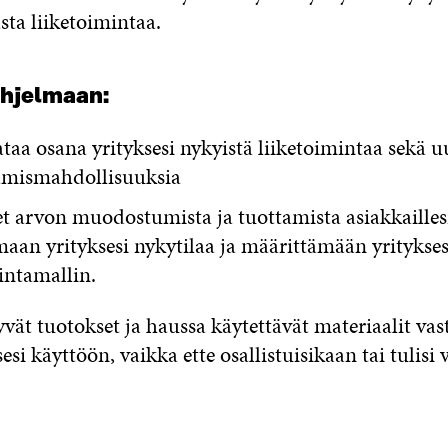
sta liiketoimintaa.
ohjelmaan:
ataa osana yrityksesi nykyistä liiketoimintaa sekä u
mismahdollisuuksia
et arvon muodostumista ja tuottamista asiakkaillesi
aan yrityksesi nykytilaa ja määrittämään yritykses
intamallin.
vät tuotokset ja haussa käytettävät materiaalit va
esi käyttöön, vaikka ette osallistuisikaan tai tulisi 