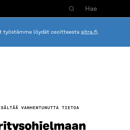
ot työstämme löydät osoitteesta
sitra.fi
.
ISÄLTÄÄ VANHENTUNUTTA TIETOA
itysohjelmaan