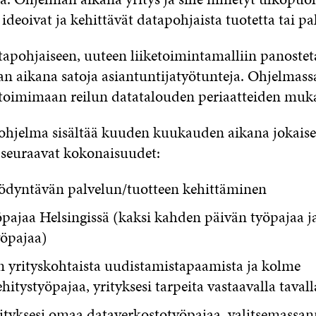
 ideoivat ja kehittävät datapohjaista tuotetta tai pa
atapohjaiseen, uuteen liiketoimintamalliin panost
an aikana satoja asiantuntijatyötunteja. Ohjelmass
toimimaan reilun datatalouden periaatteiden mukai
hjelma sisältää kuuden kuukauden aikana jokaise
e seuraavat kokonaisuudet:
ödyntävän palvelun/tuotteen kehittäminen
pajaa Helsingissä (kaksi kahden päivän työpajaa j
yöpajaa)
n yrityskohtaista uudistamistapaamista ja kolme
hitystyöpajaa, yrityksesi tarpeita vastaavalla tavall
ityksesi omaa dataverkostotyöpajaa, valitsemassan