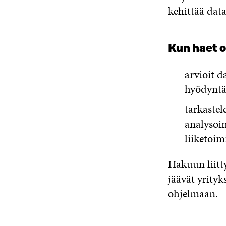
kehittää data
Kun haet 
arvioit d
hyödyntä
tarkastel
analysoim
liiketoim
Hakuun liitty
jäävät yrityks
ohjelmaan.