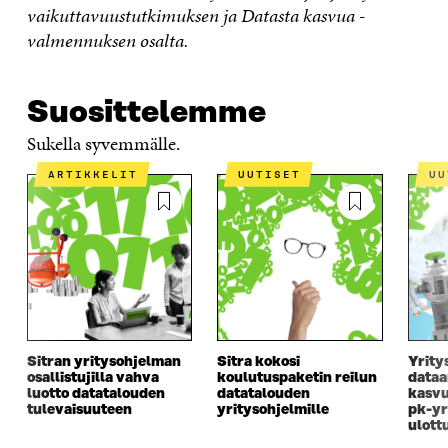
vaikuttavuustutkimuksen ja Datasta kasvua -
valmennuksen osalta.
Suosittelemme
Sukella syvemmälle.
ARTIKKELIT
UUTISET
U
Sitran yritysohjelman
Sitra kokosi
Yrity
osallistujilla vahva
koulutuspaketin reilun
dataa
luotto datatalouden
datatalouden
kasvu
tulevaisuuteen
yritysohjelmille
pk-yr
ulott