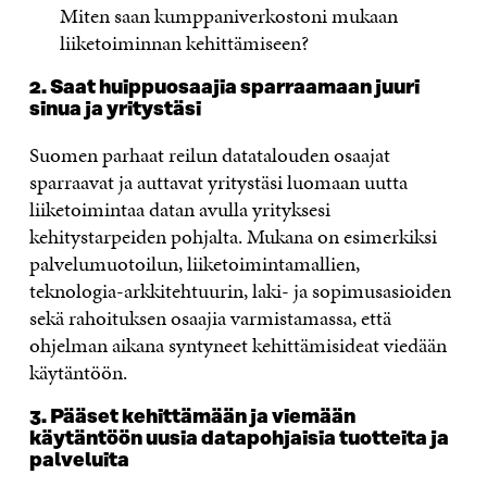
Miten saan kumppaniverkostoni mukaan
liiketoiminnan kehittämiseen?
2. Saat
huippuosaajia sparraamaan juuri
sinua ja yritystäsi
Suomen parhaat
reilun
datatalouden osaajat
sparraavat ja auttavat yritystäsi luomaan uutta
liiketoimintaa datan avulla yrityksesi
kehitystarpeiden pohjalta. Mukana on esimerkiksi
palvelumuotoilun, liiketoimintamallien,
teknologia-arkkitehtuurin, laki- ja sopimusasioiden
sekä
rahoituksen osaajia varmistamassa, että
ohjelman aikana syntyneet kehittämisideat viedään
käytäntöön.
3.
Pääset kehittämään ja viemään
käytäntöön uusia datapohjaisia
tuotteita ja
palveluita