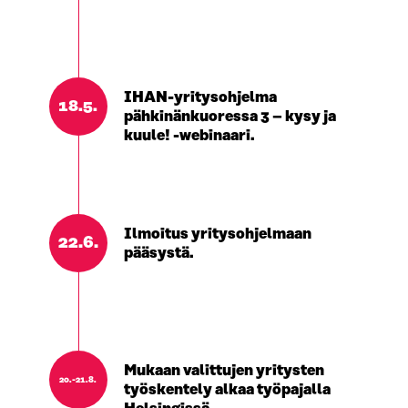
IHAN-yritysohjelma
18.5.
pähkinänkuoressa 3 – kysy ja
kuule! -webinaari.
Ilmoitus yritysohjelmaan
22.6.
pääsystä.
Mukaan valittujen yritysten
20.-21.8.
työskentely alkaa työpajalla