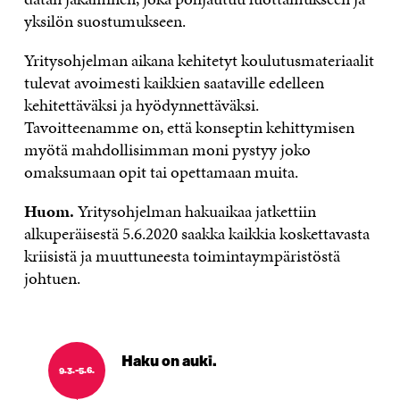
yksilön suostumukseen.
Yritysohjelman aikana kehitetyt koulutusmateriaalit
tulevat avoimesti kaikkien saataville edelleen
kehitettäväksi ja hyödynnettäväksi.
Tavoitteenamme on, että konseptin kehittymisen
myötä mahdollisimman moni pystyy joko
omaksumaan opit tai opettamaan muita.
Huom.
Yritysohjelman hakuaikaa jatkettiin
alkuperäisestä 5.6.2020 saakka kaikkia koskettavasta
kriisistä ja muuttuneesta toimintaympäristöstä
johtuen.
Haku on auki.
9.3.-5.6.