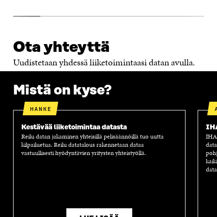
Ota yhteyttä
Uudistetaan yhdessä liiketoimintaasi datan avulla.
Mistä on kyse?
HANKE
Kestävää liiketoimintaa datasta
IH
Reilu datan jakaminen yhteisillä pelisäännöillä tuo uutta
IHAN
kilpailuetua. Reilu datatalous rakennetaan dataa
data
vastuullisesti hyödyntävien yritysten yhteistyöllä.
pohj
kaik
data