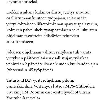
käynnistämiseksi.
Loikkien aikana kukin osallistujayritys sitoutui
osallistumaan kuuteen työpajaan, seitsemään
yrityskohtaiseen liiketoiminnan sparrauspalaveriin,
kolmeen palvelukehitystapaamiseen sekä lukuisten
ohjelman tavoitteita edistävien tehtävien
suorittamiseen.
Jokaisen ohjelmaan valitun yrityksen tuli varata
yrityksen päätösvaltaisen osallistujan työaikaa
vähintään 2 päivää viikossa kuuden kuukauden ajan
(yhteensä n. 45 työpäivää).
Tutustu IHAN-yritysohjelman pilotin
esimerkkeihin
. Voit myös katsoa
MPS-Yhtiöiden
,
Sivexin
ja
M Roomin
case-esittelyvideot Sitran
Youtube-kanavalta.