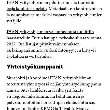
IHAN-yritysohjelman pilotin rinnalla tuotettiin
laaja koulutusaineisto
. Materiaalit on koottu yhteen
ja ne sopivat esimerkiksi vastaavien yritysohjelmien
vetäjille.
IHAN-yritysohjelman vaikuttavuutta tutkittiin
haastatteluin Turun kauppakorkeakoulussa vuonna
2022. Osallistujat pitivät valmennuksen
tärkeimpänä antina asiakaslähtöisyyteen liittyviä
työkaluja ja vertaistukea.
Yhteistyökumppanit
Sitra johti ja koordinoi IHAN-yritysohjelman
toteutusta yhteistyössä neljän yhteistyökumppanin
kanssa. Sitra hankki seuraavilta yrityksiltä
strategisen liiketoiminnan kehittämisen ja
palvelumuotoilun konsulttipalveluita: Futurice,
Innovestor Ignite, KPMG ja Taival Advisory.