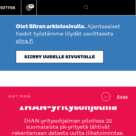
Siirry
FI
suoraan
Vaihda
Hae
sivuston
sisältöön
kieli
Olet Sitran arkistosivulla.
Ajantasaiset
tiedot työstämme löydät osoitteesta
sitra.fi
.
SIIRRY UUDELLE SIVUSTOLLE
table_of_contents
Avaa
OLET TÄSSÄ
IHAN-yritysohjelma
IHAN-yritysohjelman pilotissa 22
suomalaista pk-yritystä lähtivät
rakentamaan datasta uutta liiketoimintaa.