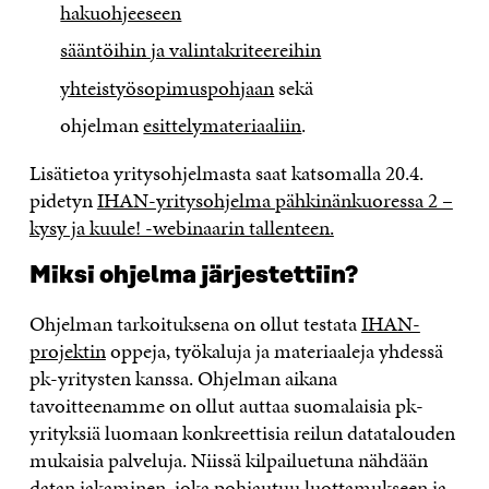
hakuohjeeseen
sääntöihin ja valintakriteereihin
yhteistyösopimuspohjaan
sekä
ohjelman
esittelymateriaaliin
.
Lisätietoa yritysohjelmasta saat katsomalla 20.4.
pidetyn
IHAN-yritysohjelma pähkinänkuoressa 2 –
kysy ja kuule! -webinaarin tallenteen.
Miksi ohjelma järjestettiin?
Ohjelman tarkoituksena on ollut testata
IHAN-
projektin
oppeja, työkaluja ja materiaaleja yhdessä
pk-yritysten kanssa. Ohjelman aikana
tavoitteenamme on ollut auttaa suomalaisia pk-
yrityksiä luomaan konkreettisia reilun datatalouden
mukaisia palveluja. Niissä kilpailuetuna nähdään
datan jakaminen, joka pohjautuu luottamukseen ja