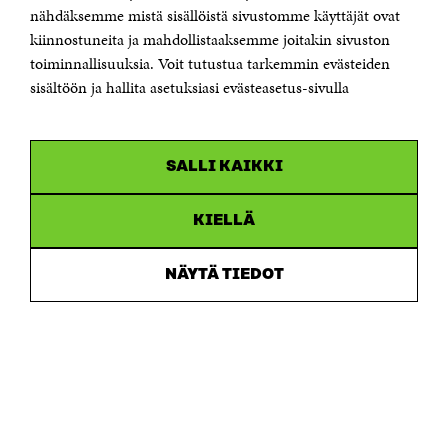
Itämerenkatu 11-13, PL 160,
nähdäksemme mistä sisällöistä sivustomme käyttäjät ovat
00181 Helsinki
kiinnostuneita ja mahdollistaaksemme joitakin sivuston
Puhelin +358 294 618 991
toiminnallisuuksia. Voit tutustua tarkemmin evästeiden
Sähköpostiosoite
sisältöön ja hallita asetuksiasi evästeasetus-sivulla
etunimi.sukunimi@sitra.fi tai sitra@sitra.fi
Saapumisohjeet
Y-tunnus 0202132-3
SALLI KAIKKI
OLEMME NÄISSÄ SOMEISSA
KIELLÄ
Facebook
Avautuu
uudessa
NÄYTÄ TIEDOT
Linkedin
ikkunassa
Avautuu
uudessa
Youtube
ikkunassa
Avautuu
uudessa
Instagram
ikkunassa
Avautuu
uudessa
ikkunassa