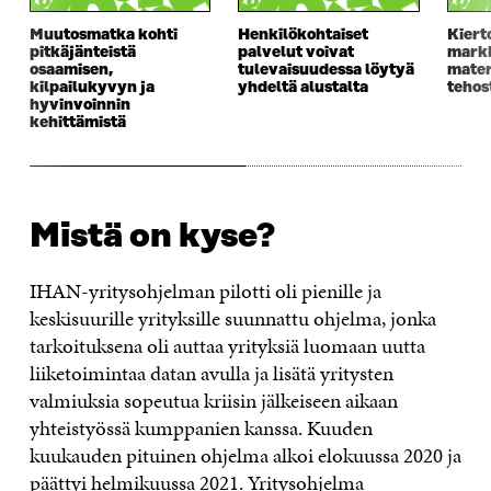
Muutosmatka kohti
Henkilökohtaiset
Kiert
pitkäjänteistä
palvelut voivat
markk
osaamisen,
tulevaisuudessa löytyä
mater
kilpailukyvyn ja
yhdeltä alustalta
tehos
hyvinvoinnin
kehittämistä
Mistä on kyse?
IHAN-yritysohjelman pilotti oli pienille ja
keskisuurille yrityksille suunnattu ohjelma, jonka
tarkoituksena oli auttaa yrityksiä luomaan uutta
liiketoimintaa datan avulla ja lisätä yritysten
valmiuksia sopeutua kriisin jälkeiseen aikaan
yhteistyössä kumppanien kanssa. Kuuden
kuukauden pituinen ohjelma alkoi elokuussa 2020 ja
päättyi helmikuussa 2021. Yritysohjelma