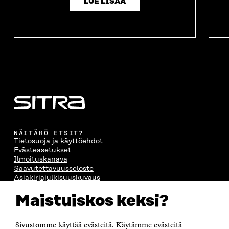
LUE LISÄÄ
NÄITÄKÖ ETSIT?
Tietosuoja ja käyttöehdot
Evästeasetukset
Ilmoituskanava
Saavutettavuusseloste
Asiakirjajulkisuuskuvaus
Sitran digitaalinen viestintä ja verkkopalvelut
Maistuiskos keksi?
OTA YHTEYTTÄ
Sivustomme käyttää evästeitä. Käytämme evästeitä
Suomen itsenäisyyden juhlarahasto Sitra