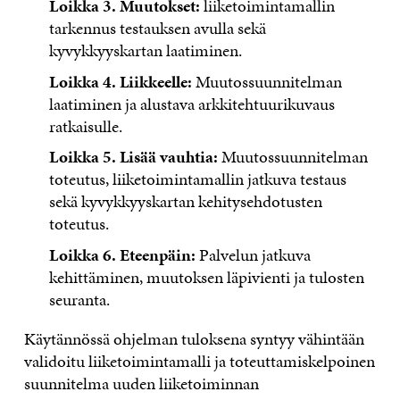
Loikka 3. Muutokset:
liiketoimintamallin
tarkennus testauksen avulla sekä
kyvykkyyskartan laatiminen.
Loikka 4. Liikkeelle:
Muutossuunnitelman
laatiminen ja alustava arkkitehtuurikuvaus
ratkaisulle.
Loikka 5. Lisää vauhtia:
Muutossuunnitelman
toteutus, liiketoimintamallin jatkuva testaus
sekä kyvykkyyskartan kehitysehdotusten
toteutus.
Loikka 6. Eteenpäin:
Palvelun jatkuva
kehittäminen, muutoksen läpivienti ja tulosten
seuranta.
Käytännössä ohjelman tuloksena syntyy vähintään
validoitu liiketoimintamalli ja toteuttamiskelpoinen
suunnitelma uuden liiketoiminnan