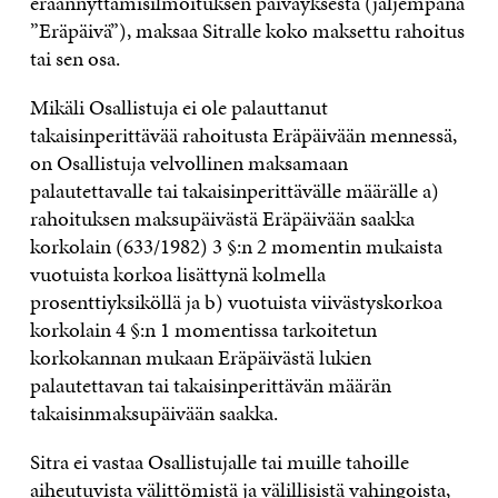
eräännyttämisilmoituksen päiväyksestä (jäljempänä
”Eräpäivä”), maksaa Sitralle koko maksettu rahoitus
tai sen osa.
Mikäli Osallistuja ei ole palauttanut
takaisinperittävää rahoitusta Eräpäivään mennessä,
on Osallistuja velvollinen maksamaan
palautettavalle tai takaisinperittävälle määrälle a)
rahoituksen maksupäivästä Eräpäivään saakka
korkolain (633/1982) 3 §:n 2 momentin mukaista
vuotuista korkoa lisättynä kolmella
prosenttiyksiköllä ja b) vuotuista viivästyskorkoa
korkolain 4 §:n 1 momentissa tarkoitetun
korkokannan mukaan Eräpäivästä lukien
palautettavan tai takaisinperittävän määrän
takaisinmaksupäivään saakka.
Sitra ei vastaa Osallistujalle tai muille tahoille
aiheutuvista välittömistä ja välillisistä vahingoista,