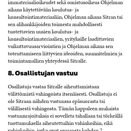
immateriaalioikeudet sekä omistusoikeus Ohjelman
aikana käytettävään koulutus- ja
konsultointimateriaaliin, Ohjelman aikana Sitran tai
sen alihankkijoiden toimesta mahdollisesti
tuotettavien uusien koulutus- ja
konsultointimateriaalien, yrityksille laadittavien
vaikuttavuusarviointien ja Ohjelman aikana sen
toteuttamiseen liittyvien ideoiden, suunnitelmien ja
toimintamallien yhteydessä Sitralle.
8. Osallistujan vastuu
Osallistuja vastaa Sitralle aiheuttamistaan
välittömistä vahingoista itsenäisesti. Osallistuja ei
ole Sitraan nähden vastuussa epäsuorasta tai
välillisestä vahingosta. Tämän kappaleen mukaista
vastuunrajoituksia ei sovelleta tahallaan tai törkeällä
tuottamuksella aiheutettuihin vahinkoihin, eikä
vahinkoihin, jotka ovat seurausta kohdan 7