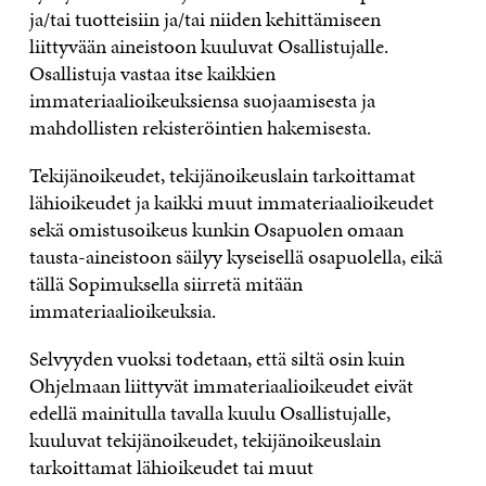
ja/tai tuotteisiin ja/tai niiden kehittämiseen
liittyvään aineistoon kuuluvat Osallistujalle.
Osallistuja vastaa itse kaikkien
immateriaalioikeuksiensa suojaamisesta ja
mahdollisten rekisteröintien hakemisesta.
Tekijänoikeudet, tekijänoikeuslain tarkoittamat
lähioikeudet ja kaikki muut immateriaalioikeudet
sekä omistusoikeus kunkin Osapuolen omaan
tausta-aineistoon säilyy kyseisellä osapuolella, eikä
tällä Sopimuksella siirretä mitään
immateriaalioikeuksia.
Selvyyden vuoksi todetaan, että siltä osin kuin
Ohjelmaan liittyvät immateriaalioikeudet eivät
edellä mainitulla tavalla kuulu Osallistujalle,
kuuluvat tekijänoikeudet, tekijänoikeuslain
tarkoittamat lähioikeudet tai muut