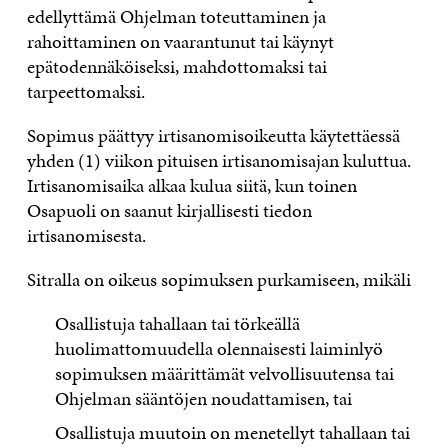
edellyttämä Ohjelman toteuttaminen ja
rahoittaminen on vaarantunut tai käynyt
epätodennäköiseksi, mahdottomaksi tai
tarpeettomaksi.
Sopimus päättyy irtisanomisoikeutta käytettäessä
yhden (1) viikon pituisen irtisanomisajan kuluttua.
Irtisanomisaika alkaa kulua siitä, kun toinen
Osapuoli on saanut kirjallisesti tiedon
irtisanomisesta.
Sitralla on oikeus sopimuksen purkamiseen, mikäli
Osallistuja tahallaan tai törkeällä
huolimattomuudella olennaisesti laiminlyö
sopimuksen määrittämät velvollisuutensa tai
Ohjelman sääntöjen noudattamisen, tai
Osallistuja muutoin on menetellyt tahallaan tai