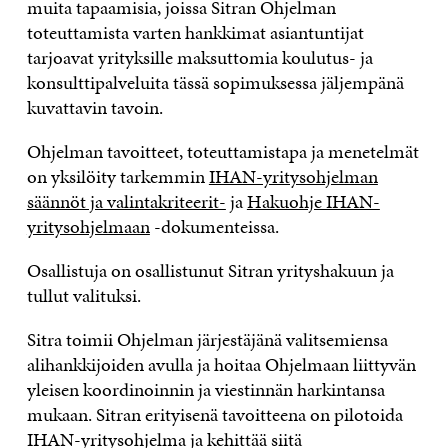
muita tapaamisia, joissa Sitran Ohjelman
toteuttamista varten hankkimat asiantuntijat
tarjoavat yrityksille maksuttomia koulutus- ja
konsulttipalveluita tässä sopimuksessa jäljempänä
kuvattavin tavoin.
Ohjelman tavoitteet, toteuttamistapa ja menetelmät
on yksilöity tarkemmin
IHAN-yritysohjelman
säännöt ja valintakriteerit-
ja
Hakuohje IHAN-
yritysohjelmaan
-dokumenteissa.
Osallistuja on osallistunut Sitran yrityshakuun ja
tullut valituksi.
Sitra toimii Ohjelman järjestäjänä valitsemiensa
alihankkijoiden avulla ja hoitaa Ohjelmaan liittyvän
yleisen koordinoinnin ja viestinnän harkintansa
mukaan. Sitran erityisenä tavoitteena on pilotoida
IHAN-yritysohjelma ja kehittää siitä