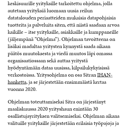
keskisuurille yrityksille tarkoitettu ohjelma, jolla
autetaan yrityksiä luomaan uusia reilun
datatalouden periaatteiden mukaisia datapohjaisia
tuotteita ja palveluita siten, että niistä saadaan arvoa
kaikille – itse yrityksille, asiakkaille ja kumppaneille
(jäljempänä ”Ohjelma”). Ohjelman tavoitteena on
lisäksi madaltaa yritysten kynnystä saada aikaan
päätös muutoksesta ja viedä muutos läpi omassa
organisaatiossaan sekä auttaa yritystä
hyödyntämään dataa uusissa, kilpailukykyisissä
verkostoissa. Yritysohjelma on osa Sitran
IHAN-
hanketta
, ja se järjestetään ensimmäistä kertaa
vuonna 2020.
Ohjelman toteuttamiseksi Sitra on järjestänyt
maaliskuussa 2020 yrityshaun enintään 30
osallistujayrityksen valitsemiseksi. Ohjelman aikana
valituille yrityksille järjestetään erilaisia työpajoja ja