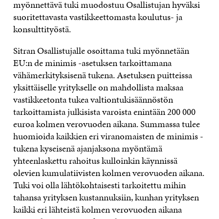
myönnettävä tuki muodostuu Osallistujan hyväksi
suoritettavasta vastikkeettomasta koulutus- ja
konsulttityöstä.
Sitran Osallistujalle osoittama tuki myönnetään
EU:n de minimis -asetuksen tarkoittamana
vähämerkityksisenä tukena. Asetuksen puitteissa
yksittäiselle yritykselle on mahdollista maksaa
vastikkeetonta tukea valtiontukisäännöstön
tarkoittamista julkisista varoista enintään 200 000
euroa kolmen verovuoden aikana. Summassa tulee
huomioida kaikkien eri viranomaisten de minimis -
tukena kyseisenä ajanjaksona myöntämä
yhteenlaskettu rahoitus kulloinkin käynnissä
olevien kumulatiivisten kolmen verovuoden aikana.
Tuki voi olla lähtökohtaisesti tarkoitettu mihin
tahansa yrityksen kustannuksiin, kunhan yrityksen
kaikki eri lähteistä kolmen verovuoden aikana