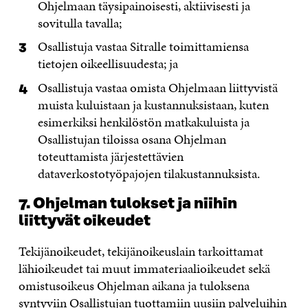
Ohjelmaan täysipainoisesti, aktiivisesti ja
sovitulla tavalla;
Osallistuja vastaa Sitralle toimittamiensa
tietojen oikeellisuudesta; ja
Osallistuja vastaa omista Ohjelmaan liittyvistä
muista kuluistaan ja kustannuksistaan, kuten
esimerkiksi henkilöstön matkakuluista ja
Osallistujan tiloissa osana Ohjelman
toteuttamista järjestettävien
dataverkostotyöpajojen tilakustannuksista.
7. Ohjelman tulokset ja niihin
liittyvät oikeudet
Tekijänoikeudet, tekijänoikeuslain tarkoittamat
lähioikeudet tai muut immateriaalioikeudet sekä
omistusoikeus Ohjelman aikana ja tuloksena
syntyviin Osallistujan tuottamiin uusiin palveluihin