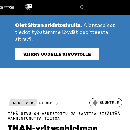
Siirry
FI
suoraan
Vaihda
Hae
sivuston
sisältöön
kieli
Olet Sitran arkistosivulla.
Ajantasaiset
tiedot työstämme löydät osoitteesta
sitra.fi
.
SIIRRY UUDELLE SIVUSTOLLE
Arvioitu
13 min
KUUNTELE
ARCHIVED
lukuaika
TÄMÄ SIVU ON ARKISTOITU JA SAATTAA SISÄLTÄÄ
VANHENTUNUTTA TIETOA
IHAN-yritysohjelman