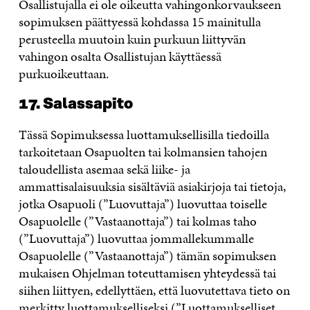
Osallistujalla ei ole oikeutta vahingonkorvaukseen
sopimuksen päättyessä kohdassa 15 mainitulla
perusteella muutoin kuin purkuun liittyvän
vahingon osalta Osallistujan käyttäessä
purkuoikeuttaan.
17. Salassapito
Tässä Sopimuksessa luottamuksellisilla tiedoilla
tarkoitetaan Osapuolten tai kolmansien tahojen
taloudellista asemaa sekä liike- ja
ammattisalaisuuksia sisältäviä asiakirjoja tai tietoja,
jotka Osapuoli (”Luovuttaja”) luovuttaa toiselle
Osapuolelle (”Vastaanottaja”) tai kolmas taho
(”Luovuttaja”) luovuttaa jommallekummalle
Osapuolelle (”Vastaanottaja”) tämän sopimuksen
mukaisen Ohjelman toteuttamisen yhteydessä tai
siihen liittyen, edellyttäen, että luovutettava tieto on
merkitty luottamukselliseksi (”Luottamukselliset