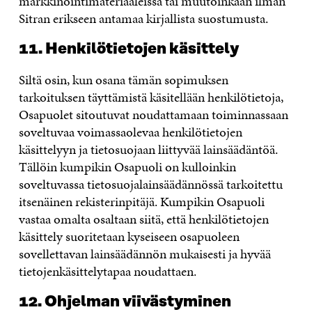
markkinointimateriaaleissa tai muutoinkaan ilman
Sitran erikseen antamaa kirjallista suostumusta.
11. Henkilötietojen käsittely
Siltä osin, kun osana tämän sopimuksen
tarkoituksen täyttämistä käsitellään henkilötietoja,
Osapuolet sitoutuvat noudattamaan toiminnassaan
soveltuvaa voimassaolevaa henkilötietojen
käsittelyyn ja tietosuojaan liittyvää lainsäädäntöä.
Tällöin kumpikin Osapuoli on kulloinkin
soveltuvassa tietosuojalainsäädännössä tarkoitettu
itsenäinen rekisterinpitäjä. Kumpikin Osapuoli
vastaa omalta osaltaan siitä, että henkilötietojen
käsittely suoritetaan kyseiseen osapuoleen
sovellettavan lainsäädännön mukaisesti ja hyvää
tietojenkäsittelytapaa noudattaen.
12. Ohjelman viivästyminen