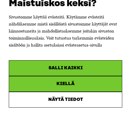
Maistuiskos keksi?
Tästä sopimuksesta mahdollisesti aiheutuvat
erimielisyydet ja riitaisuudet ratkaistaan
Sivustomme käyttää evästeitä. Käytämme evästeitä
ensisijaisesti neuvotteluteitse.
nähdäksemme mistä sisällöistä sivustomme käyttäjät ovat
Jos osapuolet eivät neuvotteluteitse pääse
kiinnostuneita ja mahdollistaaksemme joitakin sivuston
yksimielisyyteen, erimielisyydet ja riitaisuudet
toiminnallisuuksia. Voit tutustua tarkemmin evästeiden
ratkaisee ensimmäisenä oikeusasteena Helsingin
sisältöön ja hallita asetuksiasi evästeasetus-sivulla
käräjäoikeus.
19. Sopimuksen voimassaolo ja
soveltaminen
SALLI KAIKKI
Tämä sopimus tulee voimaan sopimuksen
KIELLÄ
allekirjoituspäivämäärän mukaisena päivänä
molempien Osapuolien allekirjoitettua sopimuksen.
NÄYTÄ TIEDOT
Sopimuksen liitteet täydentävät sopimusta ja ovat
sen erottamattomia osia. Mikäli sopimusliitteiden ja
sopimuksen välillä on ristiriitaa, sovelletaan
ensisijaisesti sopimuksen ehtoja ja sen jälkeen