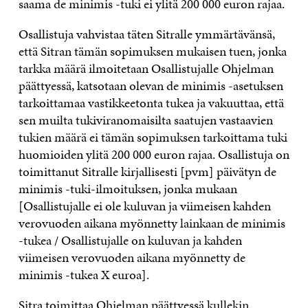
saama de minimis -tuki ei ylitä 200 000 euron rajaa.
Osallistuja vahvistaa täten Sitralle ymmärtävänsä,
että Sitran tämän sopimuksen mukaisen tuen, jonka
tarkka määrä ilmoitetaan Osallistujalle Ohjelman
päättyessä, katsotaan olevan de minimis -asetuksen
tarkoittamaa vastikkeetonta tukea ja vakuuttaa, että
sen muilta tukiviranomaisilta saatujen vastaavien
tukien määrä ei tämän sopimuksen tarkoittama tuki
huomioiden ylitä 200 000 euron rajaa. Osallistuja on
toimittanut Sitralle kirjallisesti [pvm] päivätyn de
minimis -tuki-ilmoituksen, jonka mukaan
[Osallistujalle ei ole kuluvan ja viimeisen kahden
verovuoden aikana myönnetty lainkaan de minimis
-tukea / Osallistujalle on kuluvan ja kahden
viimeisen verovuoden aikana myönnetty de
minimis -tukea X euroa].
Sitra toimittaa Ohjelman päättyessä kullekin