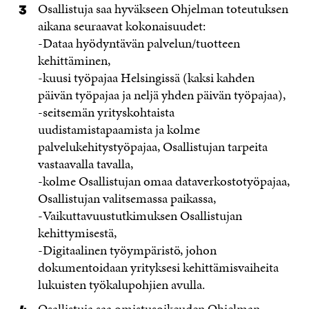
Osallistuja saa hyväkseen Ohjelman toteutuksen
aikana seuraavat kokonaisuudet:
-Dataa hyödyntävän palvelun/tuotteen
kehittäminen,
-kuusi työpajaa Helsingissä (kaksi kahden
päivän työpajaa ja neljä yhden päivän työpajaa),
-seitsemän yrityskohtaista
uudistamistapaamista ja kolme
palvelukehitystyöpajaa, Osallistujan tarpeita
vastaavalla tavalla,
-kolme Osallistujan omaa dataverkostotyöpajaa,
Osallistujan valitsemassa paikassa,
-Vaikuttavuustutkimuksen Osallistujan
kehittymisestä,
-Digitaalinen työympäristö, johon
dokumentoidaan yrityksesi kehittämisvaiheita
lukuisten työkalupohjien avulla.
Osallistuja saa omistusoikeuden Ohjelman