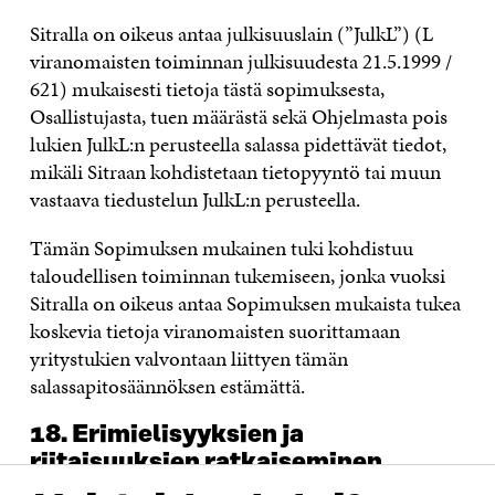
Sitralla on oikeus antaa julkisuuslain (”JulkL”) (L
viranomaisten toiminnan julkisuudesta 21.5.1999 /
621) mukaisesti tietoja tästä sopimuksesta,
Osallistujasta, tuen määrästä sekä Ohjelmasta pois
lukien JulkL:n perusteella salassa pidettävät tiedot,
mikäli Sitraan kohdistetaan tietopyyntö tai muun
vastaava tiedustelun JulkL:n perusteella.
Tämän Sopimuksen mukainen tuki kohdistuu
taloudellisen toiminnan tukemiseen, jonka vuoksi
Sitralla on oikeus antaa Sopimuksen mukaista tukea
koskevia tietoja viranomaisten suorittamaan
yritystukien valvontaan liittyen tämän
salassapitosäännöksen estämättä.
18. Erimielisyyksien ja
riitaisuuksien ratkaiseminen