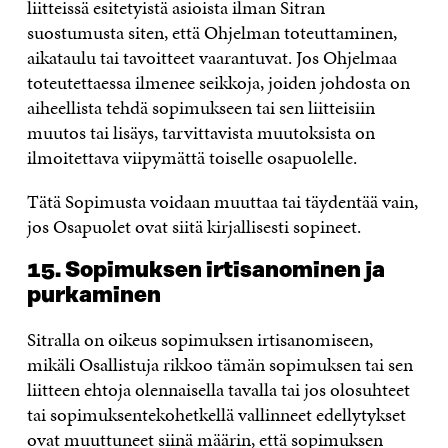
liitteissä esitetyistä asioista ilman Sitran
suostumusta siten, että Ohjelman toteuttaminen,
aikataulu tai tavoitteet vaarantuvat. Jos Ohjelmaa
toteutettaessa ilmenee seikkoja, joiden johdosta on
aiheellista tehdä sopimukseen tai sen liitteisiin
muutos tai lisäys, tarvittavista muutoksista on
ilmoitettava viipymättä toiselle osapuolelle.
Tätä Sopimusta voidaan muuttaa tai täydentää vain,
jos Osapuolet ovat siitä kirjallisesti sopineet.
15. Sopimuksen irtisanominen ja
purkaminen
Sitralla on oikeus sopimuksen irtisanomiseen,
mikäli Osallistuja rikkoo tämän sopimuksen tai sen
liitteen ehtoja olennaisella tavalla tai jos olosuhteet
tai sopimuksentekohetkellä vallinneet edellytykset
ovat muuttuneet siinä määrin, että sopimuksen