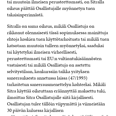
tai muutoin ilmeisen perusteettomasti, on Sitralla
oikeus päättää Osallistujalle myönnetyn tuen
takaisinperinnästä.
Sitralla on sama oikeus, mikäli Osallistuja on
rikkonut olennaisesti tässä sopimuksessa mainittuja
ehtoja koskien tuen käyttötarkoitusta tai mikäli tuen
katsotaan muutoin tulleen myönnetyksi, saaduksi
tai käytetyksi ilmeisen virheellisesti,
perusteettomasti tai EU:n valtiontukisäännösten
vastaisesti tai mikäli Osallistuja on asetettu
selvitystilaan, konkurssiin taikka yrityksen
saneerauksesta annetussa laissa (47/1993)
tarkoitetun saneerausmenettelyn kohteeksi. Mikäli
Sitra käyttää oikeuttaan eräännyttää maksettu tuki,
ilmoittaa Sitra Osallistujalle siitä kirjallisesti.
Osallistujan tulee tällöin viipymättä ja viimeistään
30 päivän kuluessa kirjallisen