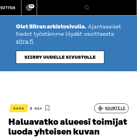
Siirry
FI
suoraan
Vaihda
Hae
sivuston
sisältöön
kieli
Olet Sitran arkistosivulla.
Ajantasaiset
tiedot työstämme löydät osoitteesta
sitra.fi
.
SIIRRY UUDELLE SIVUSTOLLE
Arvioitu
3 min
KUUNTELE
HAKU
lukuaika
Haluavatko alueesi toimijat
luoda yhteisen kuvan