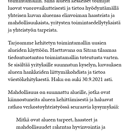
toimintamallin. Siinä alueen keskeiset toimijat
luovat vuorovaikutteisesti ja tietoa hyödyntämällä
yhteisen kuvan alueensa elinvoiman haasteista ja
mahdollisuuksista, yritysten toimintaedellytyksistä
ja yhteistyön tarpeista.
Tarjoamme kehitetyn toimintamallin uusien
alueiden käyttöön. Haettavana on Sitran tilaamaa
tiedontuotantoa toimintamallin toteutusta varten.
Se sisältää yrityksille suunnatun kyselyn, kuvauksen
alueen hankkeiden liittymäkohdista ja tietoa
väestökehityksestä. Haku on auki 30.9.2021 asti.
Mahdollisuus on suunnattu alueille, jotka ovat
kiinnostuneita alueen kehittämisestä ja haluavat
ratkoa verkostoyhteistyössä seuraavia kysymyksiä:
Mitkä ovat alueen tarpeet, haasteet ja
mahdollisuudet rakentaa hyvinvointia ja