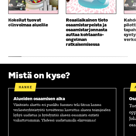
S
S
S
E
S
A
S
S
A
I
A
S
I
K
I
A
Kokeilut tuovat
Reaaliaikainen tieto
Kahd
K
K
K
I
elinvoimaa alueille
osaamistarpeista ja
pilot
K
U
K
K
osaamistarjonnasta
tapah
U
N
U
K
auttaa kohtaanto-
synty
N
A
N
U
ongelman
verko
A
S
A
N
ratkaisemisessa
S
S
S
A
S
A
S
S
A
A
S
A
Mistä on kyse?
HANKE
Alueiden osaamisen aika
Osa
Viisitoista aluetta eri puolilta Suomea teki Sitran kanssa
Tue
verkostoyhteistyötä tavoitteena kasvattaa alueen toimijoiden
opp
kykyä uudistua ja hyödyntää alueen osaamista entistä
Jok
vaikuttavammin. Yhdessä uudistumalla elinvoimaa!
osa