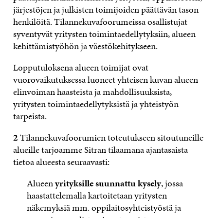
järjestöjen ja julkisten toimijoiden päättävän tason
henkilöitä. Tilannekuvafoorumeissa osallistujat
syventyvät yritysten toimintaedellytyksiin, alueen
kehittämistyöhön ja väestökehitykseen.
Lopputuloksena alueen toimijat ovat
vuorovaikutuksessa luoneet yhteisen kuvan alueen
elinvoiman haasteista ja mahdollisuuksista,
yritysten toimintaedellytyksistä ja yhteistyön
tarpeista.
2
Tilannekuvafoorumien toteutukseen sitoutuneille
alueille tarjoamme Sitran tilaamana ajantasaista
tietoa alueesta seuraavasti:
Alueen
yrityksille suunnattu kysely
, jossa
haastattelemalla kartoitetaan yritysten
näkemyksiä mm. oppilaitosyhteistyöstä ja