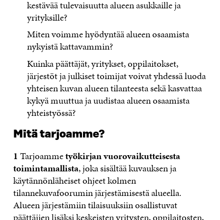
kestävää tulevaisuutta alueen asukkaille ja
yrityksille?
Miten voimme hyödyntää alueen osaamista
nykyistä kattavammin?
Kuinka päättäjät, yritykset, oppilaitokset,
järjestöt ja julkiset toimijat voivat yhdessä luoda
yhteisen kuvan alueen tilanteesta sekä kasvattaa
kykyä muuttua ja uudistaa alueen osaamista
yhteistyössä?
Mitä tarjoamme?
1
Tarjoamme
työkirjan vuorovaikutteisesta
toimintamallista
, joka sisältää kuvauksen ja
käytännönläheiset ohjeet kolmen
tilannekuvafoorumin järjestämisestä alueella.
Alueen järjestämiin tilaisuuksiin osallistuvat
päättäjien lisäksi keskeisten yritysten, oppilaitosten,