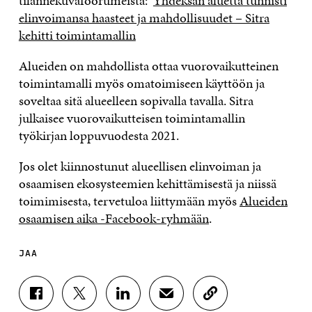
tilannekuvafoorumeista:
Yhdeksän aluetta tunnisti
elinvoimansa haasteet ja mahdollisuudet – Sitra
kehitti toimintamallin
Alueiden on mahdollista ottaa vuorovaikutteinen
toimintamalli myös omatoimiseen käyttöön ja
soveltaa sitä alueelleen sopivalla tavalla. Sitra
julkaisee vuorovaikutteisen toimintamallin
työkirjan loppuvuodesta 2021.
Jos olet kiinnostunut alueellisen elinvoiman ja
osaamisen ekosysteemien kehittämisestä ja niissä
toimimisesta, tervetuloa liittymään myös
Alueiden
osaamisen aika -Facebook-ryhmään
.
JAA
J
J
J
J
K
A
A
A
A
O