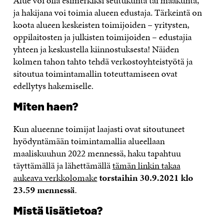
Alue voi olla esimerkiksi seutukunta tai maakunta,
ja hakijana voi toimia alueen edustaja. Tärkeintä on
koota alueen keskeisten toimijoiden – yritysten,
oppilaitosten ja julkisten toimijoiden – edustajia
yhteen ja keskustella kiinnostuksesta! Näiden
kolmen tahon tahto tehdä verkostoyhteistyötä ja
sitoutua toimintamallin toteuttamiseen ovat
edellytys hakemiselle.
Miten haen?
Kun alueenne toimijat laajasti ovat sitoutuneet
hyödyntämään toimintamallia alueellaan
maaliskuuhun 2022 mennessä, haku tapahtuu
täyttämällä ja lähettämällä
tämän linkin takaa
aukeava verkkolomake
torstaihin 30.9.2021 klo
23.59 mennessä
.
Mistä lisätietoa?