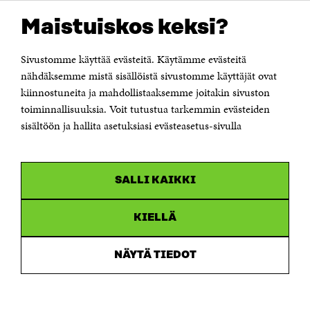
OTA YHTEYTTÄ
Suomen itsenäisyyden juhlarahasto Sitra
Maistuiskos keksi?
Itämerenkatu 11-13, PL 160,
00181 Helsinki
Sivustomme käyttää evästeitä. Käytämme evästeitä
Puhelin +358 294 618 991
Sähköpostiosoite
nähdäksemme mistä sisällöistä sivustomme käyttäjät ovat
etunimi.sukunimi@sitra.fi tai sitra@sitra.fi
kiinnostuneita ja mahdollistaaksemme joitakin sivuston
Saapumisohjeet
toiminnallisuuksia. Voit tutustua tarkemmin evästeiden
sisältöön ja hallita asetuksiasi evästeasetus-sivulla
Y-tunnus 0202132-3
OLEMME NÄISSÄ SOMEISSA
SALLI KAIKKI
Facebook
Avautuu
uudessa
Linkedin
ikkunassa
KIELLÄ
Avautuu
uudessa
Youtube
ikkunassa
Avautuu
NÄYTÄ TIEDOT
uudessa
Instagram
ikkunassa
Avautuu
uudessa
ikkunassa