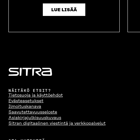
LUE LISÄÄ
NÄITÄKÖ ETSIT?
Tietosuoja ja käyttöehdot
Evästeasetukset
Ilmoituskanava
Saavutettavuusseloste
Asiakirjajulkisuuskuvaus
Sitran digitaalinen viestintä ja verkkopalvelut