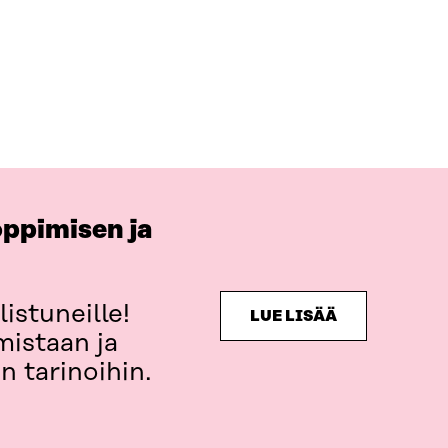
oppimisen ja
istuneille!
LUE LISÄÄ
mistaan ja
n tarinoihin.