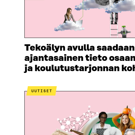
Tekoälyn avulla saadaan 
ajantasainen tieto osaa
ja koulutustarjonnan k
UUTISET