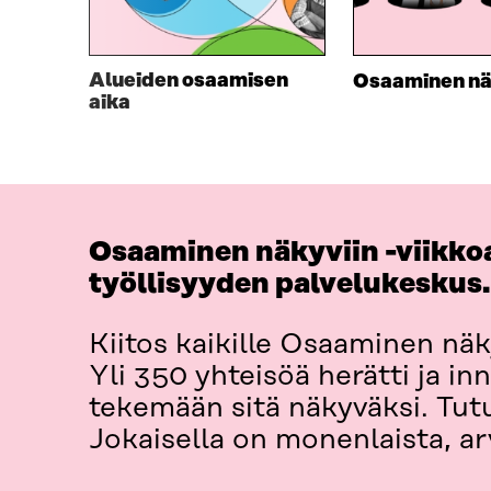
Alueiden osaamisen
Osaaminen nä
aika
Osaaminen näkyviin -viikkoa
työllisyyden palvelukeskus.
Kiitos kaikille Osaaminen näky
Yli 350 yhteisöä herätti ja 
tekemään sitä näkyväksi. Tutu
Jokaisella on monenlaista, a