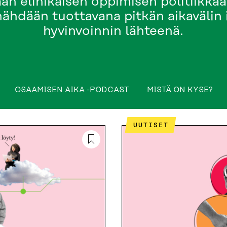
an elinikäisen oppimisen politiikkaa
ähdään tuottavana pitkän aikavälin i
hyvinvoinnin lähteenä.
table_of_contents
OSAAMISEN AIKA -PODCAST
MISTÄ ON KYSE?
 -PODCAST
MISTÄ ON KYSE?
TAPAHTUMAT
O
UUTISET