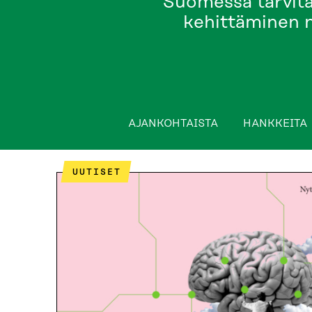
Suomessa tarvita
kehittäminen n
AJANKOHTAISTA
HANKKEITA
AJANKOHTAISTA
HANKKEITA
OSAAMISEN AIKA
UUTISET