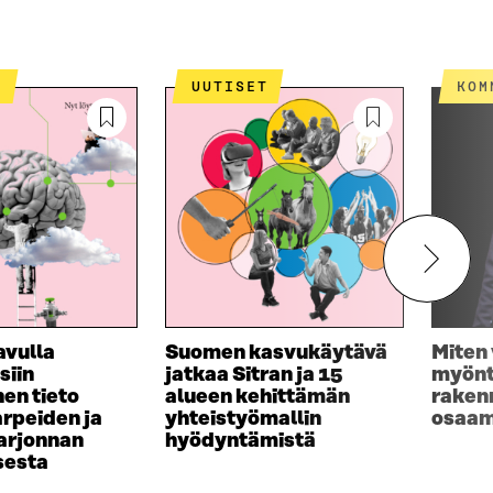
T
UUTISET
KO
avulla
Suomen kasvukäytävä
Miten
siin
jatkaa Sitran ja 15
myönt
en tieto
alueen kehittämän
raken
rpeiden ja
yhteistyömallin
osaam
arjonnan
hyödyntämistä
sesta