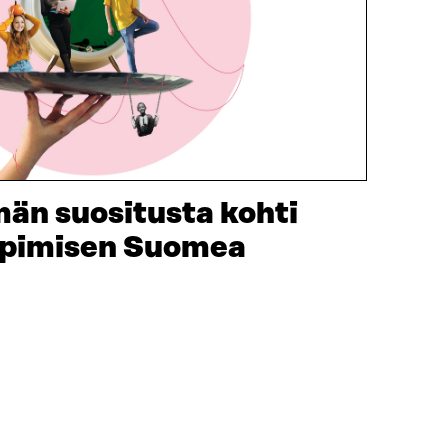
män suositusta kohti
oppimisen Suomea