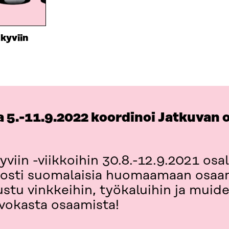
kyviin
 5.-11.9.2022 koordinoi Jatkuvan 
viin -viikkoihin 30.8.-12.9.2021 osall
innosti suomalaisia huomaamaan osaa
stu vinkkeihin, työkaluihin ja muide
rvokasta osaamista!