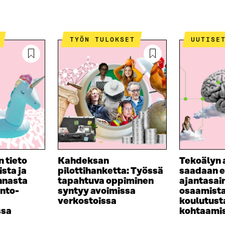
TYÖN TULOKSET
UUTISE
n tieto
Kahdeksan
Tekoälyn 
sta ja
pilottihanketta: Työssä
saadaan e
nnasta
tapahtuva oppiminen
ajantasain
nto-
syntyy avoimissa
osaamista
verkostoissa
koulutust
ssa
kohtaami