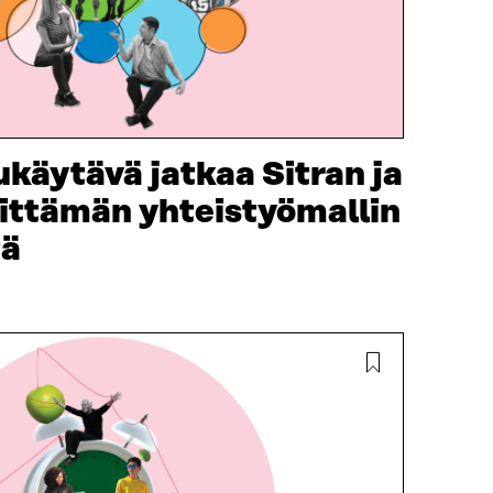
äytävä jatkaa Sitran ja
ittämän yhteistyömallin
tä