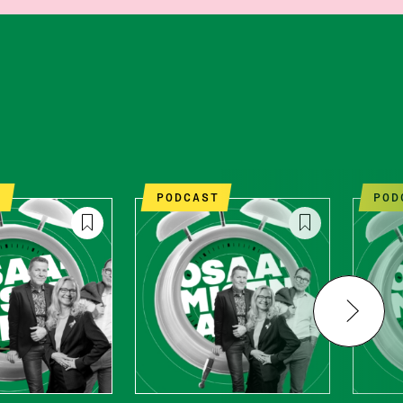
T
PODCAST
PO