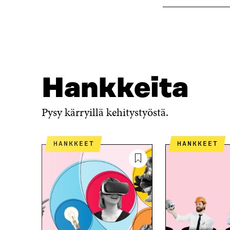
Hankkeita
Pysy kärryillä kehitystyöstä.
HANKKEET
HANKKEET