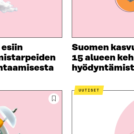
esiin
Suomen kasvuk
mistarpeiden
15 alueen keh
ohtaamisesta
hyödyntämis
UUTISET