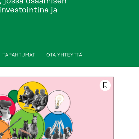
, jossa osaamisen
nvestointina ja
TAPAHTUMAT
OTA YHTEYTTÄ
TA YHTEYTTÄ