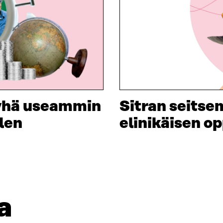
 yhä useammin
Sitran seitse
len
elinikäisen 
a