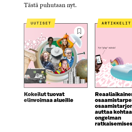
Tästä puhutaan nyt.
UUTISET
ARTIKKELIT
Kokeilut tuovat
Reaaliaikaine
elinvoimaa alueille
osaamistarpei
osaamistarjo
auttaa kohtaa
ongelman
ratkaisemise