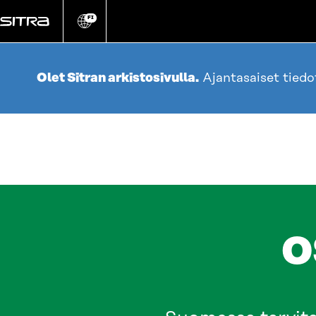
Siirry
suoraan
FI
Vaihda
sivuston
sisältöön
kieli
Olet Sitran arkistosivulla.
Ajantasaiset tied
O